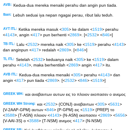
AVB:
Kedua-dua mereka menaiki perahu dan angin pun tiada.
Iban:
Lebuh seduai iya nepan ngagai perau, ribut lalu teduh.
AYT ITL:
Ketika mereka masuk <
305
> ke dalam <
1519
> perahu
<
4143
>, angin <
417
> pun berhenti <
2869
>. [<
2532
> <
846
>]
TB ITL:
Lalu <
2532
> mereka naik <
305
> ke <
1519
> perahu <
4143
>
dan anginpun <
417
> redalah <
2869
>. [<
846
>]
TL ITL:
Setelah <
2532
> keduanya naik <
305
> ke <
1519
> dalam
perahu <
4143
>, maka berhentilah <
2869
> angin <
417
> itu.
AVB ITL:
Kedua-dua mereka menaiki <
305
> perahu <
4143
> dan
angin <
417
> pun tiada <
2869
>. [<
2532
> <
846
> <
1519
>]
GREEK WH:
και αναβαντων αυτων εις το πλοιον εκοπασεν ο ανεμος
GREEK WH Strong:
και <
2532
> {CONJ} αναβαντων <
305
> <
5631
>
{V-2AAP-GPM} αυτων <
846
> {P-GPM} εις <
1519
> {PREP} το
<
3588
> {T-ASN} πλοιον <
4143
> {N-ASN} εκοπασεν <
2869
> <
5656
>
{V-AAI-3S} ο <
3588
> {T-NSM} ανεμος <
417
> {N-NSM}
GREEK SR: