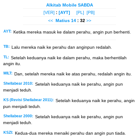
Alkitab Mobile SABDA
[VER]
:
[AYT]
[PL]
[PB]
<<
Matius
14
: 32
>>
AYT:
Ketika mereka masuk ke dalam perahu, angin pun berhenti.
TB:
Lalu mereka naik ke perahu dan anginpun redalah.
TL:
Setelah keduanya naik ke dalam perahu, maka berhentilah
angin itu.
MILT:
Dan, setelah mereka naik ke atas perahu, redalah angin itu.
Shellabear 2010:
Setelah keduanya naik ke perahu, angin pun
menjadi teduh.
KS (Revisi Shellabear 2011):
Setelah keduanya naik ke perahu, angin
pun menjadi teduh.
Shellabear 2000:
Setelah keduanya naik ke perahu, angin pun
menjadi teduh.
KSZI:
Kedua-dua mereka menaiki perahu dan angin pun tiada.