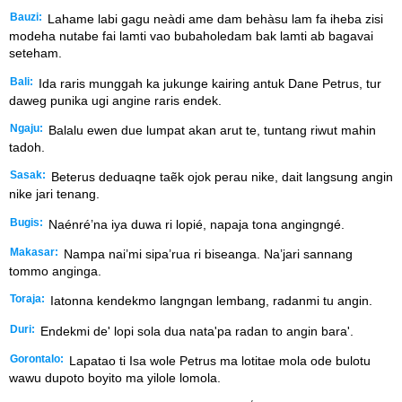
Bauzi:
Lahame labi gagu neàdi ame dam behàsu lam fa iheba zisi
modeha nutabe fai lamti vao bubaholedam bak lamti ab bagavai
seteham.
Bali:
Ida raris munggah ka jukunge kairing antuk Dane Petrus, tur
daweg punika ugi angine raris endek.
Ngaju:
Balalu ewen due lumpat akan arut te, tuntang riwut mahin
tadoh.
Sasak:
Beterus deduaqne taẽk ojok perau nike, dait langsung angin
nike jari tenang.
Bugis:
Naénré’na iya duwa ri lopié, napaja tona angingngé.
Makasar:
Nampa nai’mi sipa’rua ri biseanga. Na’jari sannang
tommo anginga.
Toraja:
Iatonna kendekmo langngan lembang, radanmi tu angin.
Duri:
Endekmi de' lopi sola dua nata'pa radan to angin bara'.
Gorontalo:
Lapatao ti Isa wole Petrus ma lotitae mola ode bulotu
wawu dupoto boyito ma yilole lomola.