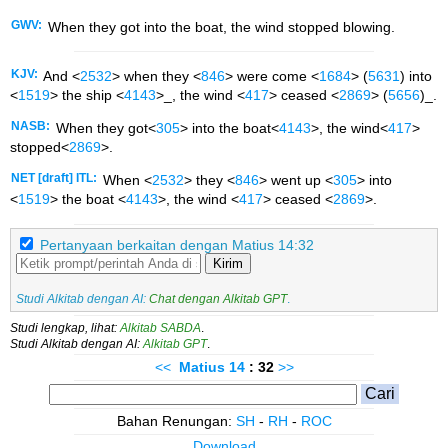
GWV:
When they got into the boat, the wind stopped blowing.
KJV:
And <
2532
> when they <
846
> were come <
1684
> (
5631
) into
<
1519
> the ship <
4143
>_, the wind <
417
> ceased <
2869
> (
5656
)_.
NASB:
When they got<
305
> into the boat<
4143
>, the wind<
417
>
stopped<
2869
>.
NET [draft] ITL:
When <
2532
> they <
846
> went up <
305
> into
<
1519
> the boat <
4143
>, the wind <
417
> ceased <
2869
>.
Pertanyaan berkaitan dengan Matius 14:32
Kirim
Studi Alkitab dengan AI:
Chat dengan Alkitab GPT
.
Studi lengkap, lihat:
Alkitab SABDA
.
Studi Alkitab dengan AI:
Alkitab GPT
.
<<
Matius
14
: 32
>>
Bahan Renungan:
SH
-
RH
-
ROC
Download