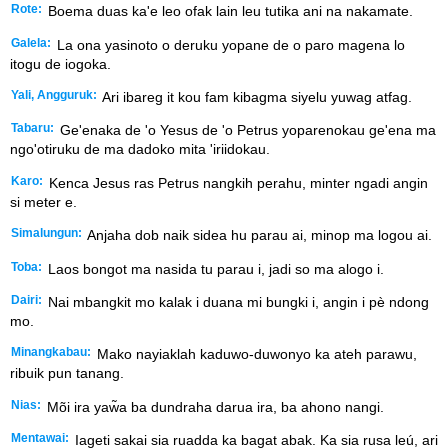
Rote:
Boema duas ka'e leo ofak lain leu tutika ani na nakamate.
Galela:
La ona yasinoto o deruku yopane de o paro magena lo
itogu de iogoka.
Yali, Angguruk:
Ari ibareg it kou fam kibagma siyelu yuwag atfag.
Tabaru:
Ge'enaka de 'o Yesus de 'o Petrus yoparenokau ge'ena ma
ngo'otiruku de ma dadoko mita 'iriidokau.
Karo:
Kenca Jesus ras Petrus nangkih perahu, minter ngadi angin
si meter e.
Simalungun:
Anjaha dob naik sidea hu parau ai, minop ma logou ai.
Toba:
Laos bongot ma nasida tu parau i, jadi so ma alogo i.
Dairi:
Nai mbangkit mo kalak i duana mi bungki i, angin i pè ndong
mo.
Minangkabau:
Mako nayiaklah kaduwo-duwonyo ka ateh parawu,
ribuik pun tanang.
Nias:
Mõi ira yaw̃a ba dundraha darua ira, ba ahono nangi.
Mentawai:
Iageti sakai sia ruadda ka bagat abak. Ka sia rusa leú, ari