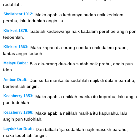
redahlah.
Shellabear 1912:
Maka apabila keduanya sudah naik kedalam
perahu, lalu teduhlah angin itu.
Klinkert 1879:
Satelah kadoewanja naik kadalam perahoe angin pon
tedoehlah.
Klinkert 1863:
Maka kapan dia-orang soedah naik dalem praoe,
lantas angin tedoeh.
Melayu Baba:
Bila dia-orang dua-dua sudah naik prahu, angin pun
tdoh.
Ambon Draft:
Dan serta marika itu sudahlah najik di dalam pa-rahu,
berhentilah angin.
Keasberry 1853:
Maka apabila naiklah marika itu kuprahu, lalu angin
pun tudohlah.
Keasberry 1866:
Maka apabila naiklah marika itu kapŭrahu, lalu
angin pun tŭdohlah.
Leydekker Draft:
Dan tatkala 'ija sudahlah najik masokh parahu,
maka tedohlah 'angin.