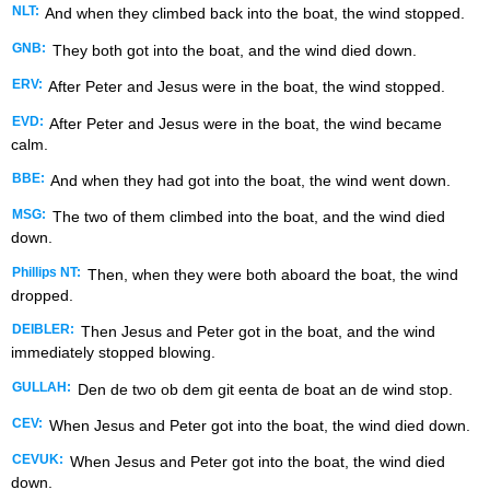
NLT:
And when they climbed back into the boat, the wind stopped.
GNB:
They both got into the boat, and the wind died down.
ERV:
After Peter and Jesus were in the boat, the wind stopped.
EVD:
After Peter and Jesus were in the boat, the wind became
calm.
BBE:
And when they had got into the boat, the wind went down.
MSG:
The two of them climbed into the boat, and the wind died
down.
Phillips NT:
Then, when they were both aboard the boat, the wind
dropped.
DEIBLER:
Then Jesus and Peter got in the boat, and the wind
immediately stopped blowing.
GULLAH:
Den de two ob dem git eenta de boat an de wind stop.
CEV:
When Jesus and Peter got into the boat, the wind died down.
CEVUK:
When Jesus and Peter got into the boat, the wind died
down.