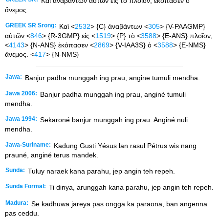
Καὶ ἀναβάντων αὐτῶν εἰς τὸ πλοῖον, ἐκόπασεν ὁ
ἄνεμος.
GREEK SR Srong:
Καὶ <
2532
> {C} ἀναβάντων <
305
> {V-PAAGMP}
αὐτῶν <
846
> {R-3GMP} εἰς <
1519
> {P} τὸ <
3588
> {E-ANS} πλοῖον,
<
4143
> {N-ANS} ἐκόπασεν <
2869
> {V-IAA3S} ὁ <
3588
> {E-NMS}
ἄνεμος. <
417
> {N-NMS}
Jawa:
Banjur padha munggah ing prau, angine tumuli mendha.
Jawa 2006:
Banjur padha munggah ing prau, anginé tumuli
mendha.
Jawa 1994:
Sekaroné banjur munggah ing prau. Anginé nuli
mendha.
Jawa-Suriname:
Kadung Gusti Yésus lan rasul Pétrus wis nang
prauné, anginé terus mandek.
Sunda:
Tuluy naraek kana parahu, jep angin teh repeh.
Sunda Formal:
Ti dinya, arunggah kana parahu, jep angin teh repeh.
Madura:
Se kadhuwa jareya pas ongga ka paraona, ban angenna
pas ceddu.