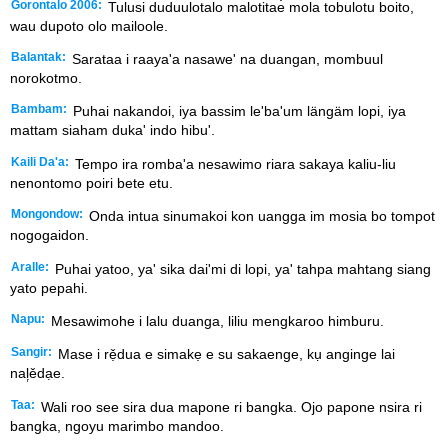
Gorontalo 2006:
Tulusi duduulotalo malotitae̒ mola tobulotu boito,
wau dupoto olo mailoole.
Balantak:
Sarataa i raaya'a nasawe' na duangan, mombuul
norokotmo.
Bambam:
Puhai nakandoi, iya bassim le'ba'um längäm lopi, iya
mattam siaham duka' indo hibu'.
Kaili Da'a:
Tempo ira romba'a nesawimo riara sakaya kaliu-liu
nenontomo poiri bete etu.
Mongondow:
Onda intua sinumakoi kon uangga im mosia bo tompot
nogogaidon.
Aralle:
Puhai yatoo, ya' sika dai'mi di lopi, ya' tahpa mahtang siang
yato pepahi.
Napu:
Mesawimohe i lalu duanga, liliu mengkaroo himburu.
Sangir:
Mase i rẹ̌dua e simakẹ e su sakaenge, kụ anginge lai
nal᷊ědạe.
Taa:
Wali roo see sira dua mapone ri bangka. Ojo papone nsira ri
bangka, ngoyu marimbo mandoo.