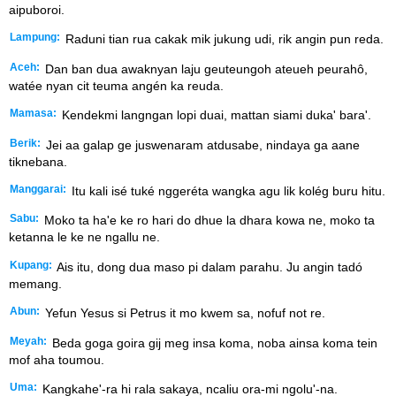
aipuboroi.
Lampung:
Raduni tian rua cakak mik jukung udi, rik angin pun reda.
Aceh:
Dan ban dua awaknyan laju geuteungoh ateueh peurahô,
watée nyan cit teuma angén ka reuda.
Mamasa:
Kendekmi langngan lopi duai, mattan siami duka' bara'.
Berik:
Jei aa galap ge juswenaram atdusabe, nindaya ga aane
tiknebana.
Manggarai:
Itu kali isé tuké nggeréta wangka agu lik kolég buru hitu.
Sabu:
Moko ta ha'e ke ro hari do dhue la dhara kowa ne, moko ta
ketanna le ke ne ngallu ne.
Kupang:
Ais itu, dong dua maso pi dalam parahu. Ju angin tadó
memang.
Abun:
Yefun Yesus si Petrus it mo kwem sa, nofuf not re.
Meyah:
Beda goga goira gij meg insa koma, noba ainsa koma tein
mof aha toumou.
Uma:
Kangkahe'-ra hi rala sakaya, ncaliu ora-mi ngolu'-na.