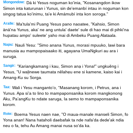
Mongondow:
Dá ki Yesus noguman ko'inia, "Kosanangdon ikow
Simon inta katurunan i Yunus, sin de'emanbí intau in noguman kon
singog tatua ko'inimu, ta'e ki Amámubí inta kon soroga."
Aralle:
Ma'tula'mi Puang Yesus pano naoatee, "Kahsio, Simon
änä'na Yunus, aka' ne ang untula' daete' sule di hao mai di pihki'na
hupatau ampo' suleete' yaho mai di Ambeku Puang Alataala.
Napu:
Nauli Yesu: "Simo anana Yunus, morasi mpuuko, lawi bara
manusia au mampopaisaako iti, agayana UmaNgkuri au ara i
suruga.
Sangir:
"Kariangkamang i kau, Simon anạ i Yona!" ungkuěng i
Yesus, "U wal᷊inewe taumata nělahẹu ene si kamene, kaiso kai i
Amang-Ku su Sorga.
Taa:
Wali i Yesu manganto’o, “Masanang korom, i Petrus, ana i
Yunus. Apa si’a to lino to mampaponsanika korom mangkonong
Aku, Pa’angKu to ndate saruga, Ia semo to mampaponsanika
korom.
Rote:
Boema Yesus naen nae, "O maua-manale manseli Simon, fo
Yona anan! Nana hataholi daebafak ta nde nafa'da dede'ak ndia
neu o fa, tehu Au Amang manai nusa so'da ka.