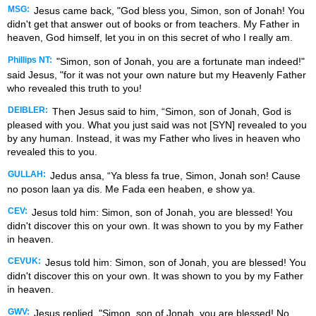
MSG:
Jesus came back, "God bless you, Simon, son of Jonah! You
didn't get that answer out of books or from teachers. My Father in
heaven, God himself, let you in on this secret of who I really am.
Phillips NT:
"Simon, son of Jonah, you are a fortunate man indeed!"
said Jesus, "for it was not your own nature but my Heavenly Father
who revealed this truth to you!
DEIBLER:
Then Jesus said to him, “Simon, son of Jonah, God is
pleased with you. What you just said was not [SYN] revealed to you
by any human. Instead, it was my Father who lives in heaven who
revealed this to you.
GULLAH:
Jedus ansa, “Ya bless fa true, Simon, Jonah son! Cause
no poson laan ya dis. Me Fada een heaben, e show ya.
CEV:
Jesus told him: Simon, son of Jonah, you are blessed! You
didn't discover this on your own. It was shown to you by my Father
in heaven.
CEVUK:
Jesus told him: Simon, son of Jonah, you are blessed! You
didn't discover this on your own. It was shown to you by my Father
in heaven.
GWV:
Jesus replied, "Simon, son of Jonah, you are blessed! No