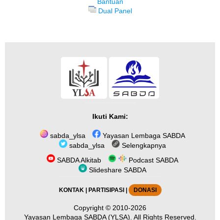
Bantuan
Dual Panel
Ikuti Kami:
sabda_ylsa
Yayasan Lembaga SABDA
sabda_ylsa
Selengkapnya
SABDA Alkitab
Podcast SABDA
Slideshare SABDA
KONTAK
|
PARTISIPASI
|
DONASI
Copyright
© 2010-2026
Yayasan Lembaga SABDA (YLSA).
All Rights Reserved.