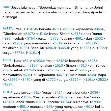
Iban:
Jesus lalu nyaut, "Beberekat meh nuan, Simon anak John!
Laban mensia nadai madahka utai tu ngagai nuan, tang Apai Aku ti
di serega.
AYT ITL:
Yesus <
2424
> berkata <
611
> <
2036
> kepadanya <
846
>,
"Diberkatilah <
3107
> <
1510
> kamu, Simon <
4613
> anak Yunus
<
920
>, sebab <
3754
> bukan <
3756
> daging <
4561
> dan <
2532
>
darah <
129
> yang menyatakan <
601
> ini kepadamu <
4671
>,
melainkan <
235
> Bapa-Ku <
3962
> <
3450
> yang <
3588
> di <
1722
>
surga <
3772
>. [<
1161
>]
TB ITL:
Kata <
611
> <
2036
> Yesus <
2424
> kepadanya <
846
>:
"Berbahagialah <
3107
> engkau <
1510
> Simon <
4613
> bin Yunus
<
920
> sebab <
3754
> bukan <
3756
> manusia <
4561
> yang
menyatakan <
601
> itu kepadamu <
4671
>, melainkan <
235
> Bapa-
Ku <
3962
> <
3450
> yang di <
1722
> sorga <
3772
>. [<
1161
> <
2532
>
<
129
>]
TL ITL:
Lalu jawab <
611
> Yesus <
2424
>, serta berkata <
2036
>
kepadanya <
846
>, "Berbahagialah <
3107
> engkau, hai Simon
<
4613
>, anak Yunus <
920
>! Karena <
3754
> bukannya <
3756
>
keadaan <
4561
> manusia <
129
> yang menyatakan <
601
> hal itu