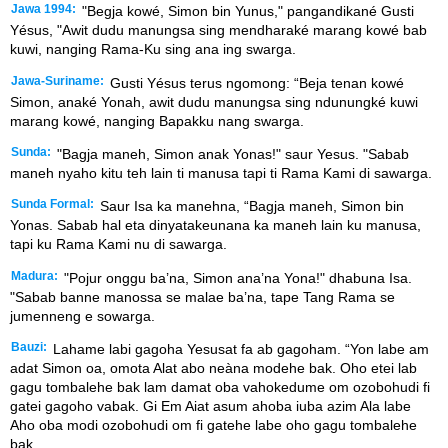
Jawa 1994:
"Begja kowé, Simon bin Yunus," pangandikané Gusti
Yésus, "Awit dudu manungsa sing mendharaké marang kowé bab
kuwi, nanging Rama-Ku sing ana ing swarga.
Jawa-Suriname:
Gusti Yésus terus ngomong: “Beja tenan kowé
Simon, anaké Yonah, awit dudu manungsa sing ndunungké kuwi
marang kowé, nanging Bapakku nang swarga.
Sunda:
"Bagja maneh, Simon anak Yonas!" saur Yesus. "Sabab
maneh nyaho kitu teh lain ti manusa tapi ti Rama Kami di sawarga.
Sunda Formal:
Saur Isa ka manehna, “Bagja maneh, Simon bin
Yonas. Sabab hal eta dinyatakeunana ka maneh lain ku manusa,
tapi ku Rama Kami nu di sawarga.
Madura:
"Pojur onggu ba’na, Simon ana’na Yona!" dhabuna Isa.
"Sabab banne manossa se malae ba’na, tape Tang Rama se
jumenneng e sowarga.
Bauzi:
Lahame labi gagoha Yesusat fa ab gagoham. “Yon labe am
adat Simon oa, omota Alat abo neàna modehe bak. Oho etei lab
gagu tombalehe bak lam damat oba vahokedume om ozobohudi fi
gatei gagoho vabak. Gi Em Aiat asum ahoba iuba azim Ala labe
Aho oba modi ozobohudi om fi gatehe labe oho gagu tombalehe
bak.