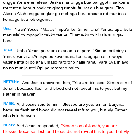
ongga Yona efen efesa! Jeska mar ongga bua banggot insa koma
rot tenten bera rusnok enjgineg runoftuftu rot gu bua guru. Tina
Akeina Allah ongga engker gu mebaga bera oncunc rot mar insa
koma gu bua fob ojgomu.
Uma:
Na'uli' Yesus: "Marasi' mpu'u-ko, Simon ana' Yunus, apa' bela
manusia' to mpopo'incai-ko tetu-e, Tuama-ku to hi rala suruga-
hana.
Yawa:
Umba Yesus po raura akananto ai pare, “Simon, arikainyo
Yunus, winyirati Amisye po kovo manakoe raugaje nai to, weye
vatane inta pi po ana umaso rarorono naije ramu, yara Sya Injayo
no no munijo ntiti Opi po rarorono nai to.
NETBible:
And Jesus answered him, “You are blessed, Simon son of
Jonah, because flesh and blood did not reveal this to you, but my
Father in heaven!
NASB:
And Jesus said to him, "Blessed are you, Simon Barjona,
because flesh and blood did not reveal
this
to you, but My Father
who is in heaven.
HCSB:
And Jesus responded,
"Simon son of Jonah, you are
blessed because flesh and blood did not reveal this to you, but My