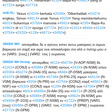
kepadamu <
4671
>, melainkan <
235
> Bapa-Ku <
3962
> yang di
<
1722
> surga <
3772
>.
AVB ITL:
Yesus <
2424
> berkata <
2036
>, “Diberkatilah <
3107
>
engkau, Simon <
4613
> anak Yunus <
920
>! Yang memberitahumu
<
601
> bukannya <
3756
> manusia <
4561
> tetapi <
235
> Bapa-Ku
<
3962
> di <
1722
> syurga <
3772
>. [<
611
> <
1161
> <
846
> <
1510
>
<
3754
> <
2532
> <
129
> <
4671
> <
3450
>]
GREEK WH:
αποκριθεις δε ο ιησους ειπεν αυτω μακαριος ει σιμων
βαριωνα οτι σαρξ και αιμα ουκ απεκαλυψεν σοι αλλ ο πατηρ μου ο
εν {VAR1: [τοις] } {VAR2: τοις } ουρανοις
GREEK WH Strong:
αποκριθεις <
611
> <
5679
> {V-AOP-NSM} δε
<
1161
> {CONJ} ο <
3588
> {T-NSM} ιησους <
2424
> {N-NSM} ειπεν
<
2036
> <
5627
> {V-2AAI-3S} αυτω <
846
> {P-DSM} μακαριος
<
3107
> {A-NSM} ει <
1488
> <
5748
> {V-PXI-2S} σιμων <
4613
> {N-
VSM} βαριωνα <
920
> {N-PRI} οτι <
3754
> {CONJ} σαρξ <
4561
> {N-
NSF} και <
2532
> {CONJ} αιμα <
129
> {N-NSN} ουκ <
3756
> {PRT-N}
απεκαλυψεν <
601
> <
5656
> {V-AAI-3S} σοι <
4671
> {P-2DS} αλλ
<
235
> {CONJ} ο <
3588
> {T-NSM} πατηρ <
3962
> {N-NSM} μου
<
3450
> {P-1GS} ο <
3588
> {T-NSM} εν <
1722
> {PREP} {VAR1:
[τοις] <
3588
> {T-DPM} } {VAR2: τοις <
3588
> {T-DPM} } ουρανοις
<
3772
> {N-DPM}