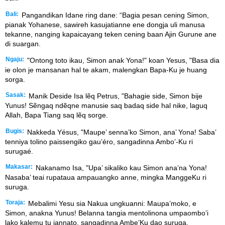
Bali:
Pangandikan Idane ring dane: “Bagia pesan cening Simon,
pianak Yohanese, sawireh kasujatianne ene dongja uli manusa
tekanne, nanging kapaicayang teken cening baan Ajin Gurune ane
di suargan.
Ngaju:
"Ontong toto ikau, Simon anak Yona!" koan Yesus, "Basa dia
ie olon je mansanan hal te akam, malengkan Bapa-Ku je huang
sorga.
Sasak:
Manik Deside Isa lẽq Petrus, "Bahagie side, Simon bije
Yunus! Sẽngaq ndẽqne manusie saq badaq side hal nike, laguq
Allah, Bapa Tiang saq lẽq sorge.
Bugis:
Nakkeda Yésus, "Maupe’ senna’ko Simon, ana’ Yona! Saba’
tenniya tolino paissengiko gau’éro, sangadinna Ambo’-Ku ri
surugaé.
Makasar:
Nakanamo Isa, "Upa’ sikaliko kau Simon ana’na Yona!
Nasaba’ teai rupataua ampauangko anne, mingka ManggeKu ri
suruga.
Toraja:
Mebalimi Yesu sia Nakua ungkuanni: Maupa’moko, e
Simon, anakna Yunus! Belanna tangia mentolinona umpaombo’i
lako kalemu tu iannato, sangadinna Ambe’Ku dao suruga.