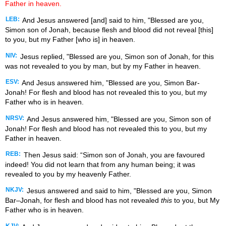
Father in heaven.
LEB:
And Jesus answered [and] said to him, "Blessed are you,
Simon son of Jonah, because flesh and blood did not reveal [this]
to you, but my Father [who is] in heaven.
NIV:
Jesus replied, "Blessed are you, Simon son of Jonah, for this
was not revealed to you by man, but by my Father in heaven.
ESV:
And Jesus answered him, "Blessed are you, Simon Bar-
Jonah! For flesh and blood has not revealed this to you, but my
Father who is in heaven.
NRSV:
And Jesus answered him, "Blessed are you, Simon son of
Jonah! For flesh and blood has not revealed this to you, but my
Father in heaven.
REB:
Then Jesus said: “Simon son of Jonah, you are favoured
indeed! You did not learn that from any human being; it was
revealed to you by my heavenly Father.
NKJV:
Jesus answered and said to him, "Blessed are you, Simon
Bar–Jonah, for flesh and blood has not revealed
this
to you, but My
Father who is in heaven.
KJV: