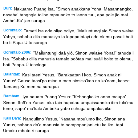
Duri:
Nakuamo Puang Isa, "Simon anakkana Yona. Masannangko,
nasaba' tangngia tolino mpauanko to ianna tuu, apa pole jio mai
Ambe'-Ku' jao suruga.
Gorontalo:
Tameti Isa ode oliyo odiye, ”Mailuntungi yio Simon walae
Yahya, sababu dila manusiya ta lopopatatayi ode olemu pasali boti
bo ti Papa-U to soroga.
Gorontalo 2006:
"Mai̒luntungi daa̒ yio̒, Simon walae̒e Yona!" tahuda li
Isa. "Sababu diila manusia tamalo poo̒taa mai sua̒li boito to olemu,
boti Paapa-U̒ tosologa.
Balantak:
Kasi taeni Yesus, “Barakaatan i koo, Simon anak ni
Yunus! Gause taasi'po mian a men ninsiso'kon na ko'oom, kasee
Tamang-Ku men na surugaa.
Bambam:
Iya nauam Puang Yesus: “Kehongko'ko anna maupa'
Simon, änä'na Yunus, aka taia hupatau umpaissanniko itim tula'mu
temo, sapo' ma'kale Ambeku yabo suhuga umpalosaiko.
Kaili Da'a:
Nangulimo Yesus, 'Nasana mpu'umo iko, Simon ana
Yunus, sabana da'a manusia to nompopanjani etu ka iko, tapi
Umaku mboto ri suruga.