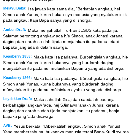
Melayu Baba:
Isa jawab kata sama dia, "Berkat-lah angkau, hei
Simon anak Yunus; kerna bukan-nya manusia yang nyatakan ini k-
pada angkau; ttapi Bapa sahya yang di shorga.
Ambon Draft:
Maka menjahutlah Tu-han JESUS kata padanja:
Salamat berontong angkaw ada h/e Simon, anak Jonas! karana
daging dan darah su-dah tijada menjatakan itu padamu tetapi
Bapaku jang ada di dalam sawrga.
Keasberry 1853:
Maka kata Isa padanya, Burbahgialah angkau, hie
Simon anak Yunas: kurna bukannya yang burdarah daging
munyatakan itu padamu, mulainkan Bapamu yang ada dishorga.
Keasberry 1866:
Maka kata Isa padanya, Bŭrbahgialah angkau, hie
Simon anak Yunas, kŭrna bukannya yang bŭrdarah daging
mŭnyatakan itu padamu, mŭlainkan ayahku yang ada dishorga.
Leydekker Draft:
Maka sahutlah Xisaj dan sabdalah padanja:
berbahagija 'angkaw 'ada, hej SJimawn 'anakh Junus: karana
daging dan darah sudah tijada menjatakan 'itu padamu, hanja
bapaku jang 'ada disawrga.
AVB:
Yesus berkata, “Diberkatilah engkau, Simon anak Yunus!
Yang memberitahumu bukannya manusia tetapi Bapa-Ku di syurga.