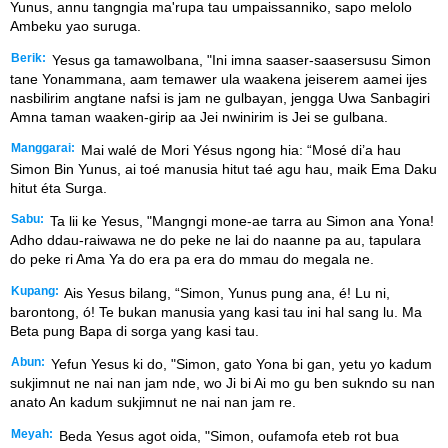
Yunus, annu tangngia ma'rupa tau umpaissanniko, sapo melolo
Ambeku yao suruga.
Berik:
Yesus ga tamawolbana, "Ini imna saaser-saasersusu Simon
tane Yonammana, aam temawer ula waakena jeiserem aamei ijes
nasbilirim angtane nafsi is jam ne gulbayan, jengga Uwa Sanbagiri
Amna taman waaken-girip aa Jei nwinirim is Jei se gulbana.
Manggarai:
Mai walé de Mori Yésus ngong hia: “Mosé di’a hau
Simon Bin Yunus, ai toé manusia hitut taé agu hau, maik Ema Daku
hitut éta Surga.
Sabu:
Ta lii ke Yesus, "Mangngi mone-ae tarra au Simon ana Yona!
Adho ddau-raiwawa ne do peke ne lai do naanne pa au, tapulara
do peke ri Ama Ya do era pa era do mmau do megala ne.
Kupang:
Ais Yesus bilang, “Simon, Yunus pung ana, é! Lu ni,
barontong, ó! Te bukan manusia yang kasi tau ini hal sang lu. Ma
Beta pung Bapa di sorga yang kasi tau.
Abun:
Yefun Yesus ki do, "Simon, gato Yona bi gan, yetu yo kadum
sukjimnut ne nai nan jam nde, wo Ji bi Ai mo gu ben sukndo su nan
anato An kadum sukjimnut ne nai nan jam re.
Meyah:
Beda Yesus agot oida, "Simon, oufamofa eteb rot bua