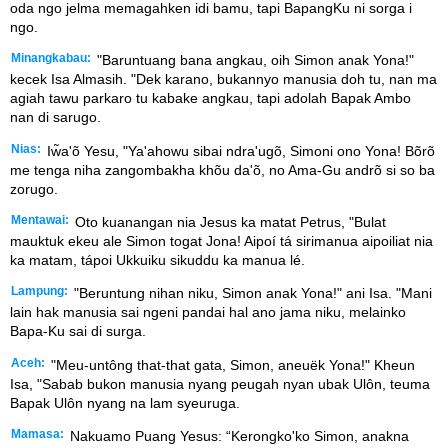
oda ngo jelma memagahken idi bamu, tapi BapangKu ni sorga i
ngo.
Minangkabau:
"Baruntuang bana angkau, oih Simon anak Yona!"
kecek Isa Almasih. "Dek karano, bukannyo manusia doh tu, nan ma
agiah tawu parkaro tu kabake angkau, tapi adolah Bapak Ambo
nan di sarugo.
Nias:
Iw̃a'õ Yesu, "Ya'ahowu sibai ndra'ugõ, Simoni ono Yona! Bõrõ
me tenga niha zangombakha khõu da'õ, no Ama-Gu andrõ si so ba
zorugo.
Mentawai:
Oto kuanangan nia Jesus ka matat Petrus, "Bulat
mauktuk ekeu ale Simon togat Jona! Aipoí tá sirimanua aipoiliat nia
ka matam, tápoi Ukkuiku sikuddu ka manua lé.
Lampung:
"Beruntung nihan niku, Simon anak Yona!" ani Isa. "Mani
lain hak manusia sai ngeni pandai hal ano jama niku, melainko
Bapa-Ku sai di surga.
Aceh:
"Meu-untông that-that gata, Simon, aneuëk Yona!" Kheun
Isa, "Sabab bukon manusia nyang peugah nyan ubak Ulôn, teuma
Bapak Ulôn nyang na lam syeuruga.
Mamasa:
Nakuamo Puang Yesus: “Kerongko'ko Simon, anakna