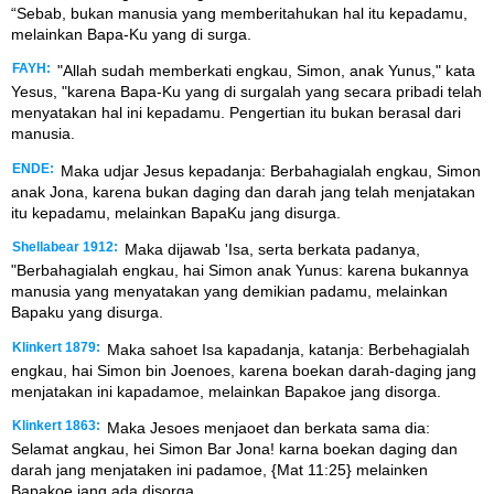
“Sebab, bukan manusia yang memberitahukan hal itu kepadamu,
melainkan Bapa-Ku yang di surga.
FAYH:
"Allah sudah memberkati engkau, Simon, anak Yunus," kata
Yesus, "karena Bapa-Ku yang di surgalah yang secara pribadi telah
menyatakan hal ini kepadamu. Pengertian itu bukan berasal dari
manusia.
ENDE:
Maka udjar Jesus kepadanja: Berbahagialah engkau, Simon
anak Jona, karena bukan daging dan darah jang telah menjatakan
itu kepadamu, melainkan BapaKu jang disurga.
Shellabear 1912:
Maka dijawab 'Isa, serta berkata padanya,
"Berbahagialah engkau, hai Simon anak Yunus: karena bukannya
manusia yang menyatakan yang demikian padamu, melainkan
Bapaku yang disurga.
Klinkert 1879:
Maka sahoet Isa kapadanja, katanja: Berbehagialah
engkau, hai Simon bin Joenoes, karena boekan darah-daging jang
menjatakan ini kapadamoe, melainkan Bapakoe jang disorga.
Klinkert 1863:
Maka Jesoes menjaoet dan berkata sama dia:
Selamat angkau, hei Simon Bar Jona! karna boekan daging dan
darah jang menjataken ini padamoe, {Mat 11:25} melainken
Bapakoe jang ada disorga.