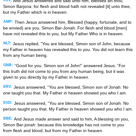
And Jesus answered and said unto him, Blessed art thou,
Simon Barjona: for flesh and blood hath not revealed [it] unto thee,
but my Father which is in heaven.
AMP:
Then Jesus answered him, Blessed (happy, fortunate, and to
be envied) are you, Simon Bar-Jonah. For flesh and blood [men]
have not revealed this to you, but My Father Who is in heaven.
NLT:
Jesus replied, "You are blessed, Simon son of John, because
my Father in heaven has revealed this to you. You did not learn this
from any human being.
GNB:
“Good for you, Simon son of John!” answered Jesus. “For
this truth did not come to you from any human being, but it was
given to you directly by my Father in heaven.
ERV:
Jesus answered, “You are blessed, Simon son of Jonah. No
one taught you that. My Father in heaven showed you who I am.
EVD:
Jesus answered, “You are blessed, Simon son of Jonah. No
person taught you that. My Father in heaven showed you who I am.
BBE:
And Jesus made answer and said to him, A blessing on you,
Simon Bar-jonah: because this knowledge has not come to you
from flesh and blood, but from my Father in heaven.