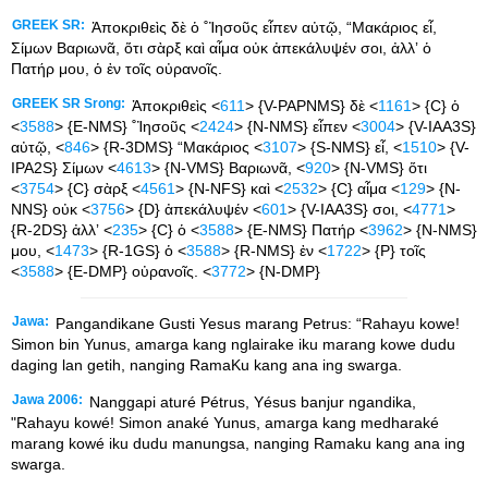
GREEK SR:
Ἀποκριθεὶς δὲ ὁ ˚Ἰησοῦς εἶπεν αὐτῷ, “Μακάριος εἶ,
Σίμων Βαριωνᾶ, ὅτι σὰρξ καὶ αἷμα οὐκ ἀπεκάλυψέν σοι, ἀλλʼ ὁ
Πατήρ μου, ὁ ἐν τοῖς οὐρανοῖς.
GREEK SR Srong:
Ἀποκριθεὶς <
611
> {V-PAPNMS} δὲ <
1161
> {C} ὁ
<
3588
> {E-NMS} ˚Ἰησοῦς <
2424
> {N-NMS} εἶπεν <
3004
> {V-IAA3S}
αὐτῷ, <
846
> {R-3DMS} “Μακάριος <
3107
> {S-NMS} εἶ, <
1510
> {V-
IPA2S} Σίμων <
4613
> {N-VMS} Βαριωνᾶ, <
920
> {N-VMS} ὅτι
<
3754
> {C} σὰρξ <
4561
> {N-NFS} καὶ <
2532
> {C} αἷμα <
129
> {N-
NNS} οὐκ <
3756
> {D} ἀπεκάλυψέν <
601
> {V-IAA3S} σοι, <
4771
>
{R-2DS} ἀλλʼ <
235
> {C} ὁ <
3588
> {E-NMS} Πατήρ <
3962
> {N-NMS}
μου, <
1473
> {R-1GS} ὁ <
3588
> {R-NMS} ἐν <
1722
> {P} τοῖς
<
3588
> {E-DMP} οὐρανοῖς. <
3772
> {N-DMP}
Jawa:
Pangandikane Gusti Yesus marang Petrus: “Rahayu kowe!
Simon bin Yunus, amarga kang nglairake iku marang kowe dudu
daging lan getih, nanging RamaKu kang ana ing swarga.
Jawa 2006:
Nanggapi aturé Pétrus, Yésus banjur ngandika,
"Rahayu kowé! Simon anaké Yunus, amarga kang medharaké
marang kowé iku dudu manungsa, nanging Ramaku kang ana ing
swarga.