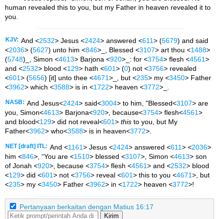
human revealed this to you, but my Father in heaven revealed it to
you.
KJV:
And <
2532
> Jesus <
2424
> answered <
611
> (
5679
) and said
<
2036
> (
5627
) unto him <
846
>_, Blessed <
3107
> art thou <
1488
>
(
5748
)_, Simon <
4613
> Barjona <
920
>_: for <
3754
> flesh <
4561
>
and <
2532
> blood <
129
> hath <
601
> (
0
) not <
3756
> revealed
<
601
> (
5656
) [it] unto thee <
4671
>_, but <
235
> my <
3450
> Father
<
3962
> which <
3588
> is in <
1722
> heaven <
3772
>_.
NASB:
And Jesus<
2424
> said<
3004
> to him,
"Blessed<
3107
> are
you, Simon<
4613
> Barjona<
920
>, because<
3754
> flesh<
4561
>
and blood<
129
> did not reveal<
601
>
this
to you, but My
Father<
3962
> who<
3588
> is in heaven<
3772
>.
NET [draft] ITL:
And <
1161
> Jesus <
2424
> answered <
611
> <
2036
>
him <
846
>, “You are <
1510
> blessed <
3107
>, Simon <
4613
> son
of Jonah <
920
>, because <
3754
> flesh <
4561
> and <
2532
> blood
<
129
> did <
601
> not <
3756
> reveal <
601
> this to you <
4671
>, but
<
235
> my <
3450
> Father <
3962
> in <
1722
> heaven <
3772
>!
Pertanyaan berkaitan dengan Matius 16:17
Kirim