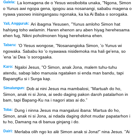
Galela:
La komagena de o Yesus wosibobita unaka, "Ngona, Simon
o Yunus awi ngopa gena, igogou asa nosanangi, sababu magena o
nyawa yasowo inisingangasu ngonaka, ka ka Ai Baba o sorogaka.
Yali, Angguruk:
Ari ibagma Yesusen, "Yunus amloho Simon hat
hahiyeg toho welamin. Haren ehenon aru aben hiyag herehesama
ehen fug, Nikni poholmonen hiyag herehekma ehen.
Tabaru:
'O Yesus wongose, "Nosanangioka Simon, 'o Yunus wi
ngowaka. Sababu ko 'o nyawawa nisidemoka ma hali ge'ena, so
'ena 'ai Dea 'o sorogaaka.
Karo:
Ngaloi Jesus, "O Simon, anak Jona, malem tuhu-tuhu
atendu, sabap labo manusia ngataken si enda man bandu, tapi
BapangKu si i Surga kap.
Simalungun:
Dob ai nini Jesus ma mambalosi, “Martuah do ho,
Simon, anak ni si Jona, ai sedo daging pakon daroh patalarhon in
bam, tapi Bapang-Ku na i nagori atas ai do.”
Toba:
Dung i ninna Jesus ma mangalusi ibana: Martua do ho,
Simon, anak ni si Jona, ai ndada daging dohot mudar papatarhon i
tu ho, Damang na di banua ginjang i do.
Dairi:
Merlaba olih ngo ko alè Simon anak si Jona!" nina Jesus. "Ai