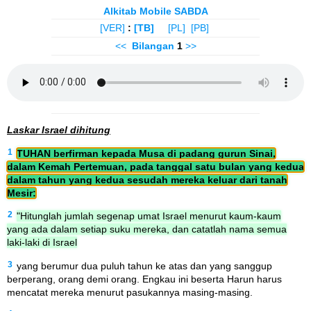
Alkitab Mobile SABDA
[VER]
:
[TB]
[PL]
[PB]
<<
Bilangan
1
>>
Laskar Israel dihitung
1
TUHAN berfirman kepada Musa di padang gurun Sinai,
dalam Kemah Pertemuan, pada tanggal satu bulan yang kedua
dalam tahun yang kedua sesudah mereka keluar dari tanah
Mesir:
2
"Hitunglah jumlah segenap umat Israel menurut kaum-kaum
yang ada dalam setiap suku mereka, dan catatlah nama semua
laki-laki di Israel
3
yang berumur dua puluh tahun ke atas dan yang sanggup
berperang, orang demi orang. Engkau ini beserta Harun harus
mencatat mereka menurut pasukannya masing-masing.