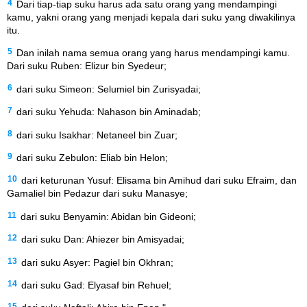
4
Dari tiap-tiap suku harus ada satu orang yang mendampingi
kamu, yakni orang yang menjadi kepala dari suku yang diwakilinya
itu.
5
Dan inilah nama semua orang yang harus mendampingi kamu.
Dari suku Ruben: Elizur bin Syedeur;
6
dari suku Simeon: Selumiel bin Zurisyadai;
7
dari suku Yehuda: Nahason bin Aminadab;
8
dari suku Isakhar: Netaneel bin Zuar;
9
dari suku Zebulon: Eliab bin Helon;
10
dari keturunan Yusuf: Elisama bin Amihud dari suku Efraim, dan
Gamaliel bin Pedazur dari suku Manasye;
11
dari suku Benyamin: Abidan bin Gideoni;
12
dari suku Dan: Ahiezer bin Amisyadai;
13
dari suku Asyer: Pagiel bin Okhran;
14
dari suku Gad: Elyasaf bin Rehuel;
15