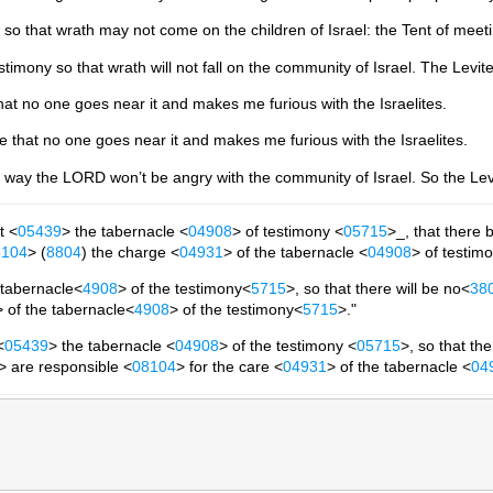
 so that wrath may not come on the children of Israel: the Tent of meetin
imony so that wrath will not fall on the community of Israel. The Levite
at no one goes near it and makes me furious with the Israelites.
 that no one goes near it and makes me furious with the Israelites.
s way the LORD won’t be angry with the community of Israel. So the Levit
t <
05439
> the tabernacle <
04908
> of testimony <
05715
>_, that there 
8104
> (
8804
) the charge <
04931
> of the tabernacle <
04908
> of testim
 tabernacle<
4908
> of the testimony<
5715
>, so that there will be no<
38
> of the tabernacle<
4908
> of the testimony<
5715
>."
<
05439
> the tabernacle <
04908
> of the testimony <
05715
>, so that th
> are responsible <
08104
> for the care <
04931
> of the tabernacle <
04