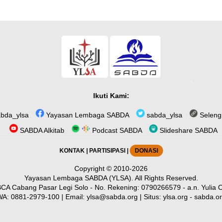
Ikuti Kami:
bda_ylsa
Yayasan Lembaga SABDA
sabda_ylsa
Seleng
SABDA Alkitab
Podcast SABDA
Slideshare SABDA
KONTAK
|
PARTISIPASI
|
DONASI
Copyright
© 2010-2026
Yayasan Lembaga SABDA (YLSA).
All Rights Reserved.
CA Cabang Pasar Legi Solo - No. Rekening: 0790266579 - a.n. Yulia O
WA:
0881-2979-100
| Email:
ylsa@sabda.org
| Situs:
ylsa.org
-
sabda.o