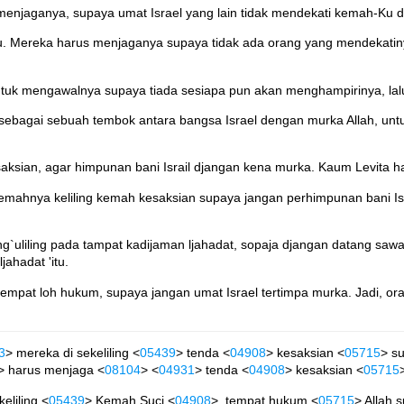
menjaganya, supaya umat Israel yang lain tidak mendekati kemah-Ku d
-Ku. Mereka harus menjaganya supaya tidak ada orang yang mendeka
untuk mengawalnya supaya tiada sesiapa pun akan menghampirinya, l
bagai sebuah tembok antara bangsa Israel dengan murka Allah, untu
saksian, agar himpunan bani Israil djangan kena murka. Kaum Levita
kemahnya keliling kemah kesaksian supaya jangan perhimpunan bani Isr
`uliling pada tampat kadijaman ljahadat, sopaja djangan datang sawat
ahadat 'itu.
, tempat loh hukum, supaya jangan umat Israel tertimpa murka. Jadi,
3
> mereka di sekeliling <
05439
> tenda <
04908
> kesaksian <
05715
> su
> harus menjaga <
08104
> <
04931
> tenda <
04908
> kesaksian <
05715
keliling <
05439
> Kemah Suci <
04908
>, tempat hukum <
05715
> Allah 