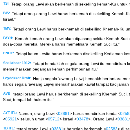
TSI:
Tetapi orang Lewi akan berkemah di sekeliling kemah-Ku untuk 
BIS:
Tetapi orang-orang Lewi harus berkemah di sekeliling Kemah
Israel."
TMV:
Tetapi orang Lewi harus berkhemah di sekeliling Khemah-Ku 
FAYH:
Kemah-kemah orang Lewi akan dipasang sekitar Kemah Suci se
dosa-dosa mereka. Mereka harus memelihara Kemah Suci itu."
ENDE:
Tetapi kaum Levita harus berkemah disekeliling Kediaman ke
Shellabear 1912:
Tetapi hendaklah segala orang Lewi itu mendirikan 
memeliharakan pegangan kemah perhimpunan itu."
Leydekker Draft:
Hanja segala 'awrang Lejwij hendakh bertantara meng
haros segala 'awrang Lejwij memaliharakan kawal tampat kadijaman lj
AVB:
tetapi orang Lewi harus berkhemah di sekeliling Khemah Suci
Suci, tempat loh hukum itu.”
AYT ITL:
Namun, orang Lewi <
03881
> harus mendirikan tenda <
0258
<
05921
> seluruh umat <
05712
> Israel <
03478
>. Orang Lewi <
03881
TB ITL:
tetapi orang Lewi <
03881
> haruslah berkemah <
02583
> di se