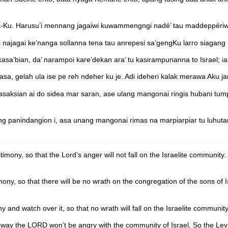
éma-Ku. Harusu’i mennang jagaiwi kuwammengngi nadé’ tau maddeppéri
 najagai ke’nanga sollanna tena tau anrepesi sa’gengKu larro siagang
asa’bian, da’ narampoi kare’dekan ara’ tu kasirampunanna to Israel; i
a, gelah ula ise pe reh ndeher ku je. Adi ideheri kalak merawa Aku ja
aksian ai do sidea mar saran, ase ulang mangonai ringis hubani tump
anindangion i, asa unang mangonai rimas na marpiarpiar tu luhutan ni
timony, so that the
Lord
’s anger will not fall on the Israelite community
ony, so that there will be no wrath on the congregation of the sons of I
and watch over it, so that no wrath will fall on the Israelite community
 way the LORD won’t be angry with the community of Israel. So the Levit