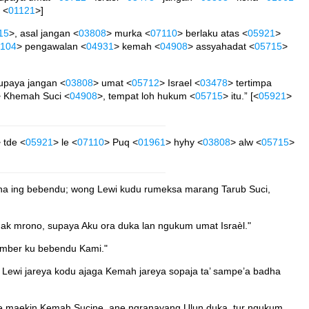
 <
01121
>]
15
>, asal jangan <
03808
> murka <
07110
> berlaku atas <
05921
>
104
> pengawalan <
04931
> kemah <
04908
> assyahadat <
05715
>
supaya jangan <
03808
> umat <
05712
> Israel <
03478
> tertimpa
> Khemah Suci <
04908
>, tempat loh hukum <
05715
> itu.” [<
05921
>
 tde <
05921
> le <
07110
> Puq <
01961
> hyhy <
03808
> alw <
05715
>
ena ing bebendu; wong Lewi kudu rumeksa marang Tarub Suci,
k mrono, supaya Aku ora duka lan ngukum umat Israèl."
samber ku bebendu Kami."
i jareya kodu ajaga Kemah jareya sopaja ta’ sampe’a badha
e maekin Kemah Sucine, ane ngranayang Ulun duka, tur ngukum