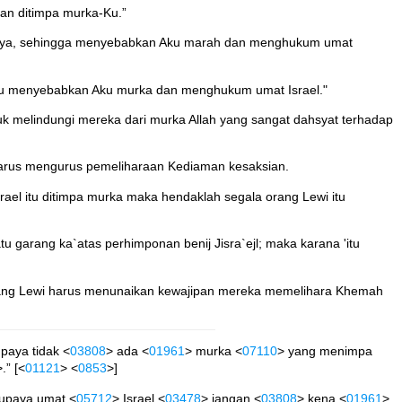
an ditimpa murka-Ku.”
tinya, sehingga menyebabkan Aku marah dan menghukum umat
alu menyebabkan Aku murka dan menghukum umat Israel."
k melindungi mereka dari murka Allah yang sangat dahsyat terhadap
 harus mengurus pemeliharaan Kediaman kesaksian.
ael itu ditimpa murka maka hendaklah segala orang Lewi itu
u garang ka`atas perhimponan benij Jisra`ejl; maka karana 'itu
 orang Lewi harus menunaikan kewajipan mereka memelihara Khemah
paya tidak <
03808
> ada <
01961
> murka <
07110
> yang menimpa
>.” [<
01121
> <
0853
>]
supaya umat <
05712
> Israel <
03478
> jangan <
03808
> kena <
01961
>