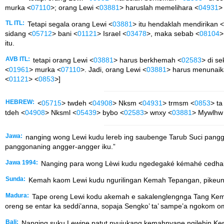
murka <
07110
>; orang Lewi <
03881
> haruslah memelihara <
04931
>
TL ITL:
Tetapi segala orang Lewi <
03881
> itu hendaklah mendirikan <
sidang <
05712
> bani <
01121
> Israel <
03478
>, maka sebab <
08104
>
itu.
AVB ITL:
tetapi orang Lewi <
03881
> harus berkhemah <
02583
> di se
<
01961
> murka <
07110
>. Jadi, orang Lewi <
03881
> harus menunaik
<
01121
> <
0853
>]
HEBREW:
<
05715
> twdeh <
04908
> Nksm <
04931
> trmsm <
0853
> ta
tdeh <
04908
> Nksml <
05439
> bybo <
02583
> wnxy <
03881
> Mywlhw 
Jawa:
nanging wong Lewi kudu lereb ing saubenge Tarub Suci panggo
panggonaning angger-angger iku.”
Jawa 1994:
Nanging para wong Lèwi kudu ngedegaké kémahé cedhak 
Sunda:
Kemah kaom Lewi kudu ngurilingan Kemah Tepangan, pikeun ng
Madura:
Tape oreng Lewi kodu akemah e sakalenglengnga Tang Kem
oreng se entar ka seddi’anna, sopaja Sengko’ ta’ sampe’a ngokom omm
Bali:
Nanging suku Lewine patut nyujukang kemahnyane ngilehin Ke