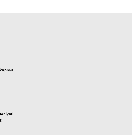
kapnya
eniyati
rg