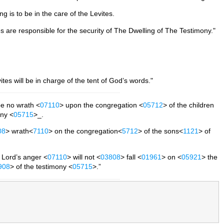
g is to be in the care of the Levites.
s are responsible for the security of The Dwelling of The Testimony."
es will be in charge of the tent of God’s words."
be no wrath <
07110
> upon the congregation <
05712
> of the children
ony <
05715
>_.
08
> wrath<
7110
> on the congregation<
5712
> of the sons<
1121
> of
e Lord’s anger <
07110
> will not <
03808
> fall <
01961
> on <
05921
> the
908
> of the testimony <
05715
>.”