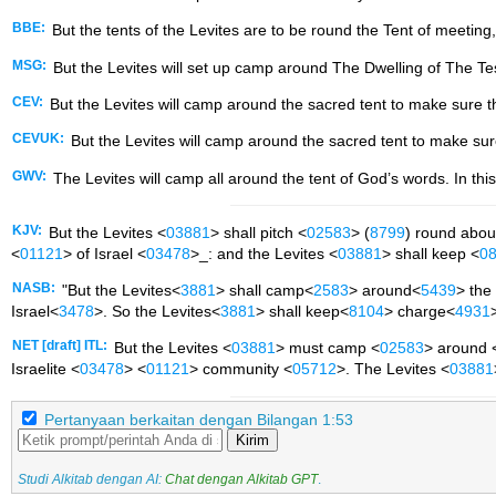
BBE:
But the tents of the Levites are to be round the Tent of meeting,
MSG:
But the Levites will set up camp around The Dwelling of The Test
CEV:
But the Levites will camp around the sacred tent to make sure th
CEVUK:
But the Levites will camp around the sacred tent to make sure
GWV:
The Levites will camp all around the tent of God’s words. In thi
KJV:
But the Levites <
03881
> shall pitch <
02583
> (
8799
) round abou
<
01121
> of Israel <
03478
>_: and the Levites <
03881
> shall keep <
0
NASB:
"But the Levites<
3881
> shall camp<
2583
> around<
5439
> the
Israel<
3478
>. So the Levites<
3881
> shall keep<
8104
> charge<
4931
NET [draft] ITL:
But the Levites <
03881
> must camp <
02583
> around 
Israelite <
03478
> <
01121
> community <
05712
>. The Levites <
03881
Pertanyaan berkaitan dengan Bilangan 1:53
Kirim
Studi Alkitab dengan AI:
Chat dengan Alkitab GPT
.