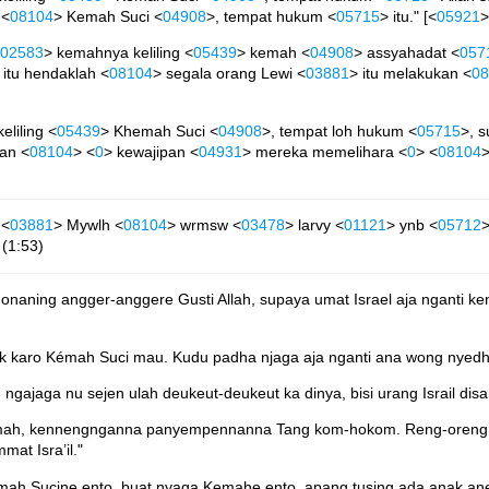
 <
08104
> Kemah Suci <
04908
>, tempat hukum <
05715
> itu." [<
05921
>
02583
> kemahnya keliling <
05439
> kemah <
04908
> assyahadat <
057
 itu hendaklah <
08104
> segala orang Lewi <
03881
> itu melakukan <
08
keliling <
05439
> Khemah Suci <
04908
>, tempat loh hukum <
05715
>, 
an <
08104
> <
0
> kewajipan <
04931
> mereka memelihara <
0
> <
08104
 <
03881
> Mywlh <
08104
> wrmsw <
03478
> larvy <
01121
> ynb <
05712
>
(1:53)
naning angger-anggere Gusti Allah, supaya umat Israel aja nganti k
karo Kémah Suci mau. Kudu padha njaga aja nganti ana wong nyedha
ajaga nu sejen ulah deukeut-deukeut ka dinya, bisi urang Israil di
ah, kennengnganna panyempennanna Tang kom-hokom. Reng-oreng Lew
at Isra’il."
mah Sucine ento, buat nyaga Kemahe ento, apang tusing ada anak an