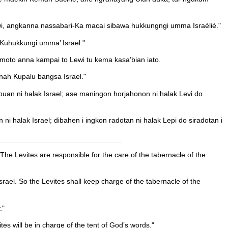
wi, angkanna nassabari-Ka macai sibawa hukkungngi umma Israélié."
 Kuhukkungi umma’ Israel."
amoto anna kampai to Lewi tu kema kasa’bian iato.
nah Kupalu bangsa Israel."
uan ni halak Israel; ase maningon horjahonon ni halak Levi do
 halak Israel; dibahen i ingkon radotan ni halak Lepi do siradotan i
. The Levites are responsible for the care of the tabernacle of the
srael. So the Levites shall keep charge of the tabernacle of the
."
es will be in charge of the tent of God’s words."