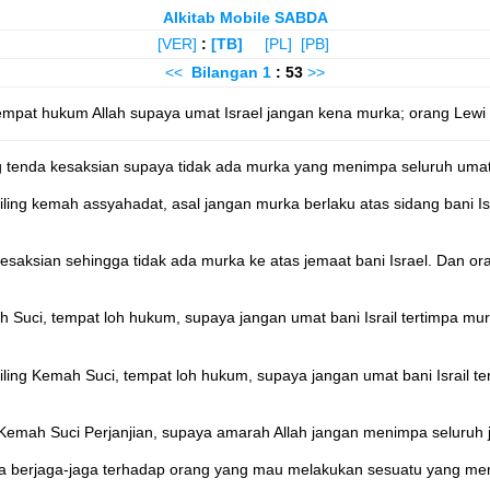
Alkitab Mobile SABDA
[VER]
:
[TB]
[PL]
[PB]
<<
Bilangan
1
: 53
>>
tempat hukum Allah supaya umat Israel jangan kena murka; orang Lewi
g tenda kesaksian supaya tidak ada murka yang menimpa seluruh umat 
ling kemah assyahadat, asal jangan murka berlaku atas sidang bani I
 kesaksian sehingga tidak ada murka ke atas jemaat bani Israel. Dan
h Suci, tempat loh hukum, supaya jangan umat bani Israil tertimpa m
iling Kemah Suci, tempat loh hukum, supaya jangan umat bani Israil 
Kemah Suci Perjanjian, supaya amarah Allah jangan menimpa seluruh 
ka berjaga-jaga terhadap orang yang mau melakukan sesuatu yang mem