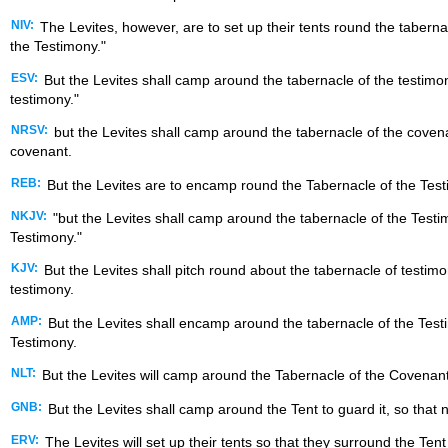
NIV:
The Levites, however, are to set up their tents round the tabernac
the Testimony."
ESV:
But the Levites shall camp around the tabernacle of the testimon
testimony."
NRSV:
but the Levites shall camp around the tabernacle of the covenan
covenant.
REB:
But the Levites are to encamp round the Tabernacle of the Testi
NKJV:
"but the Levites shall camp around the tabernacle of the Testim
Testimony."
KJV:
But the Levites shall pitch round about the tabernacle of testimo
testimony.
AMP:
But the Levites shall encamp around the tabernacle of the Testi
Testimony.
NLT:
But the Levites will camp around the Tabernacle of the Covenant 
GNB:
But the Levites shall camp around the Tent to guard it, so tha
ERV:
The Levites will set up their tents so that they surround the Ten