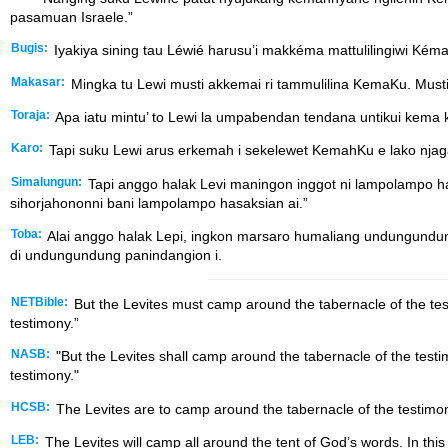
pasamuan Israele.”
Bugis:
Iyakiya sining tau Léwié harusu’i makkéma mattulilingiwi K
Makasar:
Mingka tu Lewi musti akkemai ri tammulilina KemaKu. Musti
Toraja:
Apa iatu mintu’ to Lewi la umpabendan tendana untikui kema k
Karo:
Tapi suku Lewi arus erkemah i sekelewet KemahKu e lako njagas
Simalungun:
Tapi anggo halak Levi maningon inggot ni lampolampo has
sihorjahononni bani lampolampo hasaksian ai.”
Toba:
Alai anggo halak Lepi, ingkon marsaro humaliang undungundung p
di undungundung panindangion i.
NETBible:
But the Levites must camp around the tabernacle of the tes
testimony.”
NASB:
"But the Levites shall camp around the tabernacle of the testim
testimony."
HCSB:
The Levites are to camp around the tabernacle of the testimony 
LEB:
The Levites will camp all around the tent of God’s words. In this