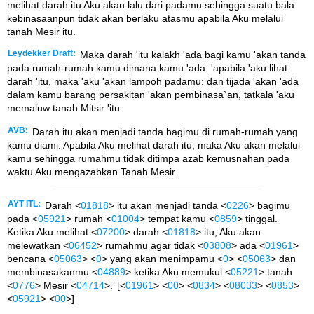
melihat darah itu Aku akan lalu dari padamu sehingga suatu bala
kebinasaanpun tidak akan berlaku atasmu apabila Aku melalui
tanah Mesir itu.
Leydekker Draft:
Maka darah 'itu kalakh 'ada bagi kamu 'akan tanda
pada rumah-rumah kamu dimana kamu 'ada: 'apabila 'aku lihat
darah 'itu, maka 'aku 'akan lampoh padamu: dan tijada 'akan 'ada
dalam kamu barang persakitan 'akan pembinasa`an, tatkala 'aku
memaluw tanah Mitsir 'itu.
AVB:
Darah itu akan menjadi tanda bagimu di rumah-rumah yang
kamu diami. Apabila Aku melihat darah itu, maka Aku akan melalui
kamu sehingga rumahmu tidak ditimpa azab kemusnahan pada
waktu Aku mengazabkan Tanah Mesir.
AYT ITL:
Darah <
01818
> itu akan menjadi tanda <
0226
> bagimu
pada <
05921
> rumah <
01004
> tempat kamu <
0859
> tinggal.
Ketika Aku melihat <
07200
> darah <
01818
> itu, Aku akan
melewatkan <
06452
> rumahmu agar tidak <
03808
> ada <
01961
>
bencana <
05063
> <
0
> yang akan menimpamu <
0
> <
05063
> dan
membinasakanmu <
04889
> ketika Aku memukul <
05221
> tanah
<
0776
> Mesir <
04714
>.’ [<
01961
> <
00
> <
0834
> <
08033
> <
0853
>
<
05921
> <
00
>]