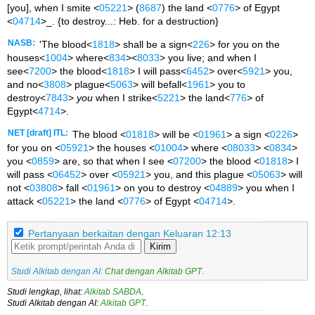
[you], when I smite <
05221
> (
8687
) the land <
0776
> of Egypt
<
04714
>_. {to destroy...: Heb. for a destruction}
NASB:
'The blood<
1818
> shall be a sign<
226
> for you on the
houses<
1004
> where<
834
><
8033
> you live; and when I
see<
7200
> the blood<
1818
> I will pass<
6452
> over<
5921
> you,
and no<
3808
> plague<
5063
> will befall<
1961
> you to
destroy<
7843
>
you
when I strike<
5221
> the land<
776
> of
Egypt<
4714
>.
NET [draft] ITL:
The blood <
01818
> will be <
01961
> a sign <
0226
>
for you on <
05921
> the houses <
01004
> where <
08033
> <
0834
>
you <
0859
> are, so that when I see <
07200
> the blood <
01818
> I
will pass <
06452
> over <
05921
> you, and this plague <
05063
> will
not <
03808
> fall <
01961
> on you to destroy <
04889
> you when I
attack <
05221
> the land <
0776
> of Egypt <
04714
>.
Pertanyaan berkaitan dengan Keluaran 12:13
Kirim
Studi Alkitab dengan AI:
Chat dengan Alkitab GPT
.
Studi lengkap, lihat:
Alkitab SABDA
.
Studi Alkitab dengan AI:
Alkitab GPT
.