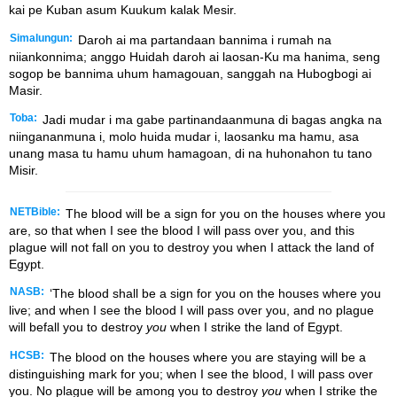
kai pe Kuban asum Kuukum kalak Mesir.
Simalungun:
Daroh ai ma partandaan bannima i rumah na
niiankonnima; anggo Huidah daroh ai laosan-Ku ma hanima, seng
sogop be bannima uhum hamagouan, sanggah na Hubogbogi ai
Masir.
Toba:
Jadi mudar i ma gabe partinandaanmuna di bagas angka na
niingananmuna i, molo huida mudar i, laosanku ma hamu, asa
unang masa tu hamu uhum hamagoan, di na huhonahon tu tano
Misir.
NETBible:
The blood will be a sign for you on the houses where you
are, so that when I see the blood I will pass over you, and this
plague will not fall on you to destroy you when I attack the land of
Egypt.
NASB:
‘The blood shall be a sign for you on the houses where you
live; and when I see the blood I will pass over you, and no plague
will befall you to destroy
you
when I strike the land of Egypt.
HCSB:
The blood on the houses where you are staying will be a
distinguishing mark for you; when I see the blood, I will pass over
you. No plague will be among you to destroy
you
when I strike the