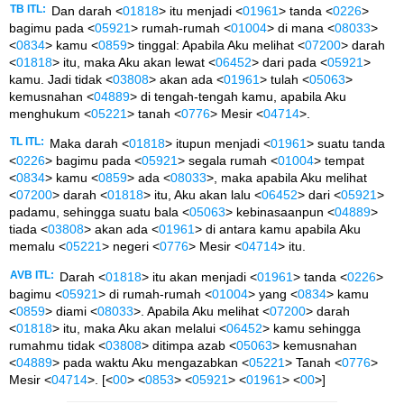
TB ITL:
Dan darah <
01818
> itu menjadi <
01961
> tanda <
0226
>
bagimu pada <
05921
> rumah-rumah <
01004
> di mana <
08033
>
<
0834
> kamu <
0859
> tinggal: Apabila Aku melihat <
07200
> darah
<
01818
> itu, maka Aku akan lewat <
06452
> dari pada <
05921
>
kamu. Jadi tidak <
03808
> akan ada <
01961
> tulah <
05063
>
kemusnahan <
04889
> di tengah-tengah kamu, apabila Aku
menghukum <
05221
> tanah <
0776
> Mesir <
04714
>.
TL ITL:
Maka darah <
01818
> itupun menjadi <
01961
> suatu tanda
<
0226
> bagimu pada <
05921
> segala rumah <
01004
> tempat
<
0834
> kamu <
0859
> ada <
08033
>, maka apabila Aku melihat
<
07200
> darah <
01818
> itu, Aku akan lalu <
06452
> dari <
05921
>
padamu, sehingga suatu bala <
05063
> kebinasaanpun <
04889
>
tiada <
03808
> akan ada <
01961
> di antara kamu apabila Aku
memalu <
05221
> negeri <
0776
> Mesir <
04714
> itu.
AVB ITL:
Darah <
01818
> itu akan menjadi <
01961
> tanda <
0226
>
bagimu <
05921
> di rumah-rumah <
01004
> yang <
0834
> kamu
<
0859
> diami <
08033
>. Apabila Aku melihat <
07200
> darah
<
01818
> itu, maka Aku akan melalui <
06452
> kamu sehingga
rumahmu tidak <
03808
> ditimpa azab <
05063
> kemusnahan
<
04889
> pada waktu Aku mengazabkan <
05221
> Tanah <
0776
>
Mesir <
04714
>. [<
00
> <
0853
> <
05921
> <
01961
> <
00
>]