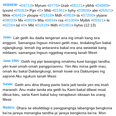
HEBREW:
<
04714
> Myrum <
0776
> Urab <
05221
> ytkhb <
04889
>
tyxsml <
05063
> Pgn <
0
> Mkb <
01961
> hyhy <
03808
> alw <
05921
>
Mkle <
06452
> ytxopw <
01818
> Mdh <
0853
> ta <
07200
> ytyarw
<
08033
> Ms <
0859
> Mta <
0834
> rsa <
01004
> Mytbh <
05921
> le
<
0226
> tal <
0
> Mkl <
01818
> Mdh <
01961
> hyhw (12:13)
Jawa:
Lah getih iku dadia tengeran ana ing omah kang sira
enggoni. Samangsa Ingsun mirsani getih mau, tindakingSun bakal
nglangkungi, temah ing antaranira bakal ora ana wewelak kang
mbilaeni, samangsa Ingsun nggebag marang tanah Mesir.
Jawa 1994:
Getih ing pipi lawanging omahmu kuwi kanggo tandha
yèn kuwi omah-omah panggonanmu. Yèn Aku mirsa getih mau,
omah iku bakal Daklangkungi, temah kowé ora Daktumpes ing
sajroné Aku ngukum tanah Mesir.
Sunda:
Getih anu dina tihang panto baris jadi tanda yen eta imah
maraneh. Anu make tanda eta getih ku Kami bakal diliwat moal
dikua-kieu, sarta Kami bakal tuluy nerapkeun siksaan ka urang
Mesir.
Madura:
Dhara se ebuliddagi e pangpangnga labangnga bengkona
ba’na jareya menangka tandha ja’ jareya bengkona ba’na. Mon