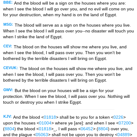
BBE:
And the blood will be a sign on the houses where you are:
when I see the blood I will go over you, and no evil will come on you
for your destruction, when my hand is on the land of Egypt.
MSG:
The blood will serve as a sign on the houses where you live.
When I see the blood I will pass over you--no disaster will touch you
when I strike the land of Egypt.
CEV:
The blood on the houses will show me where you live, and
when I see the blood, I will pass over you. Then you won't be
bothered by the terrible disasters I will bring on Egypt.
CEVUK:
The blood on the houses will show me where you live, and
when I see the blood, I will pass over you. Then you won't be
bothered by the terrible disasters I will bring on Egypt.
GWV:
But the blood on your houses will be a sign for your
protection. When I see the blood, I will pass over you. Nothing will
touch or destroy you when I strike Egypt.
KJV:
And the blood <
01818
> shall be to you for a token <
0226
>
upon the houses <
01004
> where ye [are]: and when I see <
07200
>
(
8804
) the blood <
01818
>_, I will pass <
06452
> (
8804
) over you,
and the plague <
05063
> shall not be upon you to destroy <
04889
>