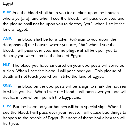
Egypt.
KJV:
And the blood shall be to you for a token upon the houses
where ye [are]: and when I see the blood, I will pass over you, and
the plague shall not be upon you to destroy [you], when I smite the
land of Egypt.
AMP:
The blood shall be for a token {or} sign to you upon [the
doorposts of] the houses where you are, [that] when I see the
blood, I will pass over you, and no plague shall be upon you to
destroy you when I smite the land of Egypt.
NLT:
The blood you have smeared on your doorposts will serve as
a sign. When I see the blood, I will pass over you. This plague of
death will not touch you when I strike the land of Egypt.
GNB:
The blood on the doorposts will be a sign to mark the houses
in which you live. When I see the blood, I will pass over you and will
not harm you when I punish the Egyptians.
ERV:
But the blood on your houses will be a special sign. When I
see the blood, I will pass over your house. I will cause bad things to
happen to the people of Egypt. But none of these bad diseases will
hurt you.