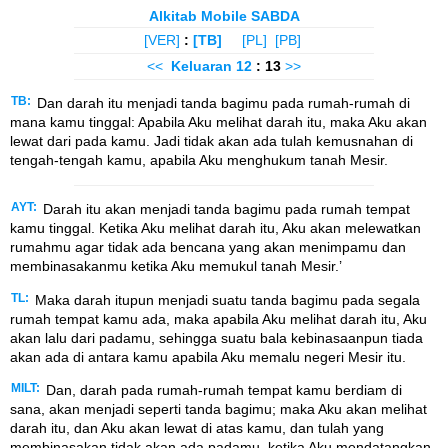
Alkitab Mobile SABDA
[VER]
:
[TB]
[PL]
[PB]
<<
Keluaran
12
: 13
>>
TB:
Dan darah itu menjadi tanda bagimu pada rumah-rumah di
mana kamu tinggal: Apabila Aku melihat darah itu, maka Aku akan
lewat dari pada kamu. Jadi tidak akan ada tulah kemusnahan di
tengah-tengah kamu, apabila Aku menghukum tanah Mesir.
AYT:
Darah itu akan menjadi tanda bagimu pada rumah tempat
kamu tinggal. Ketika Aku melihat darah itu, Aku akan melewatkan
rumahmu agar tidak ada bencana yang akan menimpamu dan
membinasakanmu ketika Aku memukul tanah Mesir.’
TL:
Maka darah itupun menjadi suatu tanda bagimu pada segala
rumah tempat kamu ada, maka apabila Aku melihat darah itu, Aku
akan lalu dari padamu, sehingga suatu bala kebinasaanpun tiada
akan ada di antara kamu apabila Aku memalu negeri Mesir itu.
MILT:
Dan, darah pada rumah-rumah tempat kamu berdiam di
sana, akan menjadi seperti tanda bagimu; maka Aku akan melihat
darah itu, dan Aku akan lewat di atas kamu, dan tulah yang
membinasakan tidak akan ada padamu, ketika Aku mendatangkan