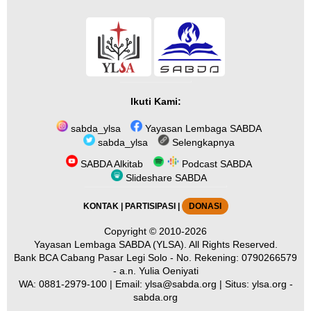
Ikuti Kami:
sabda_ylsa
Yayasan Lembaga SABDA
sabda_ylsa
Selengkapnya
SABDA Alkitab
Podcast SABDA
Slideshare SABDA
KONTAK
|
PARTISIPASI
|
DONASI
Copyright
© 2010-2026
Yayasan Lembaga SABDA (YLSA).
All Rights Reserved.
Bank BCA Cabang Pasar Legi Solo - No. Rekening: 0790266579
- a.n. Yulia Oeniyati
WA:
0881-2979-100
| Email:
ylsa@sabda.org
| Situs:
ylsa.org
-
sabda.org