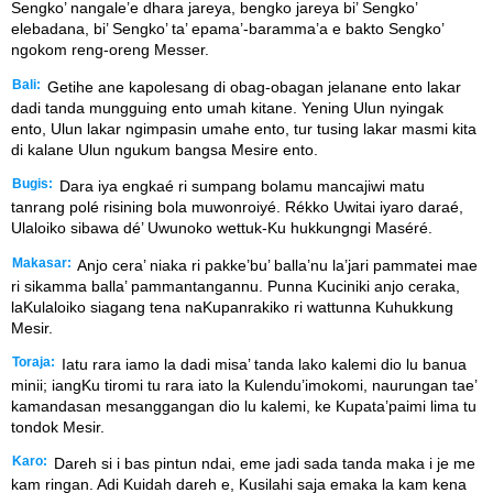
Sengko’ nangale’e dhara jareya, bengko jareya bi’ Sengko’
elebadana, bi’ Sengko’ ta’ epama’-baramma’a e bakto Sengko’
ngokom reng-oreng Messer.
Bali:
Getihe ane kapolesang di obag-obagan jelanane ento lakar
dadi tanda mungguing ento umah kitane. Yening Ulun nyingak
ento, Ulun lakar ngimpasin umahe ento, tur tusing lakar masmi kita
di kalane Ulun ngukum bangsa Mesire ento.
Bugis:
Dara iya engkaé ri sumpang bolamu mancajiwi matu
tanrang polé risining bola muwonroiyé. Rékko Uwitai iyaro daraé,
Ulaloiko sibawa dé’ Uwunoko wettuk-Ku hukkungngi Maséré.
Makasar:
Anjo cera’ niaka ri pakke’bu’ balla’nu la’jari pammatei mae
ri sikamma balla’ pammantangannu. Punna Kuciniki anjo ceraka,
laKulaloiko siagang tena naKupanrakiko ri wattunna Kuhukkung
Mesir.
Toraja:
Iatu rara iamo la dadi misa’ tanda lako kalemi dio lu banua
minii; iangKu tiromi tu rara iato la Kulendu’imokomi, naurungan tae’
kamandasan mesanggangan dio lu kalemi, ke Kupata’paimi lima tu
tondok Mesir.
Karo:
Dareh si i bas pintun ndai, eme jadi sada tanda maka i je me
kam ringan. Adi Kuidah dareh e, Kusilahi saja emaka la kam kena