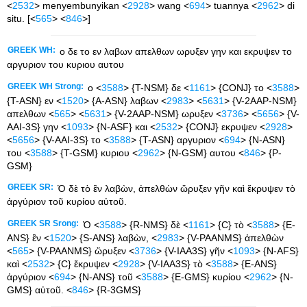
<
2532
> menyembunyikan <
2928
> wang <
694
> tuannya <
2962
> di
situ. [<
565
> <
846
>]
GREEK WH:
ο δε το εν λαβων απελθων ωρυξεν γην και εκρυψεν το
αργυριον του κυριου αυτου
GREEK WH Strong:
ο <
3588
> {T-NSM} δε <
1161
> {CONJ} το <
3588
>
{T-ASN} εν <
1520
> {A-ASN} λαβων <
2983
> <
5631
> {V-2AAP-NSM}
απελθων <
565
> <
5631
> {V-2AAP-NSM} ωρυξεν <
3736
> <
5656
> {V-
AAI-3S} γην <
1093
> {N-ASF} και <
2532
> {CONJ} εκρυψεν <
2928
>
<
5656
> {V-AAI-3S} το <
3588
> {T-ASN} αργυριον <
694
> {N-ASN}
του <
3588
> {T-GSM} κυριου <
2962
> {N-GSM} αυτου <
846
> {P-
GSM}
GREEK SR:
Ὁ δὲ τὸ ἓν λαβὼν, ἀπελθὼν ὤρυξεν γῆν καὶ ἔκρυψεν τὸ
ἀργύριον τοῦ κυρίου αὐτοῦ.
GREEK SR Srong:
Ὁ <
3588
> {R-NMS} δὲ <
1161
> {C} τὸ <
3588
> {E-
ANS} ἓν <
1520
> {S-ANS} λαβὼν, <
2983
> {V-PAANMS} ἀπελθὼν
<
565
> {V-PAANMS} ὤρυξεν <
3736
> {V-IAA3S} γῆν <
1093
> {N-AFS}
καὶ <
2532
> {C} ἔκρυψεν <
2928
> {V-IAA3S} τὸ <
3588
> {E-ANS}
ἀργύριον <
694
> {N-ANS} τοῦ <
3588
> {E-GMS} κυρίου <
2962
> {N-
GMS} αὐτοῦ. <
846
> {R-3GMS}