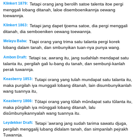
Klinkert 1879:
Tetapi orang jang berolih satoe talenta itoe pergi
menggali lobang ditanah, laloe disemboenikannja oewang
toewannja.
Klinkert 1863:
Tetapi jang dapet tjoema satoe, dia pergi menggali
ditanah, dia semboeniken oewang toewannja.
Melayu Baba:
Ttapi orang yang trima satu talanta pergi korek
lobang dalam tanah, dan smbunyikan tuan-nya punya wang.
Ambon Draft:
Tetapi sa; awrang itu, jang sudahlah mendapat satu
talanta itu, pergilah gali lu-bang du tanah, dan sembunji-kanlah
perak tuwannja.
Keasberry 1853:
Tutapi orang yang tulah mundapat satu talanta itu,
maka purgilah iya munggali lobang ditanah, lain disumbunyikanlah
wang tuannya itu,
Keasberry 1866:
Tŭtapi orang yang tŭlah mŭndapat satu tŭlanta itu,
maka pŭrgilah iya mŭnggali lobang ditanah, lalu
disŭmbunyikannyalah wang tuannya itu.
Leydekker Draft:
Tetapi 'awrang jang sudah tarima sawatu djuga,
pergilah menggalij lubang didalam tanah, dan simpanlah pejrakh
Tuwannja.