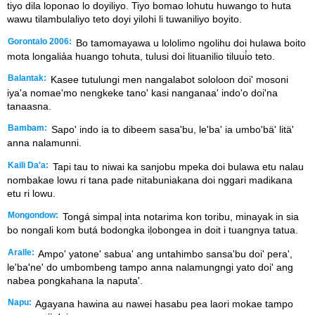
tiyo dila loponao lo doyiliyo. Tiyo bomao lohutu huwango to huta
wawu tilambulaliyo teto doyi yilohi li tuwaniliyo boyito.
Gorontalo 2006:
Bo tamomayawa u lololimo ngolihu doi hulawa boito
mota longalia̒a huango tohuta, tulusi doi lituanilio tiluui̒o teto.
Balantak:
Kasee tutulungi men nangalabot sololoon doi' mosoni
iya'a nomae'mo nengkeke tano' kasi nanganaa' indo'o doi'na
tanaasna.
Bambam:
Sapo' indo ia to dibeem sasa'bu, le'ba' ia umbo'bä' litä'
anna nalamunni.
Kaili Da'a:
Tapi tau to niwai ka sanjobu mpeka doi bulawa etu nalau
nombakae lowu ri tana pade nitabuniakana doi nggari madikana
etu ri lowu.
Mongondow:
Tongá simpaḷ inta notarima kon toribu, minayak in sia
bo nongali kom butá bodongka iḷobongea in doit i tuangnya tatua.
Aralle:
Ampo' yatone' sabua' ang untahimbo sansa'bu doi' pera',
le'ba'ne' do umbombeng tampo anna nalamungngi yato doi' ang
nabea pongkahana la naputa'.
Napu:
Agayana hawina au nawei hasabu pea laori mokae tampo