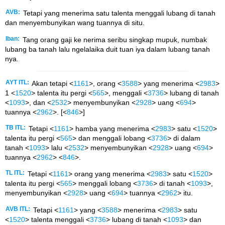
AVB:
Tetapi yang menerima satu talenta menggali lubang di tanah
dan menyembunyikan wang tuannya di situ.
Iban:
Tang orang gaji ke nerima seribu singkap mupuk, numbak
lubang ba tanah lalu ngelalaika duit tuan iya dalam lubang tanah
nya.
AYT ITL:
Akan tetapi <
1161
>, orang <
3588
> yang menerima <
2983
>
1 <
1520
> talenta itu pergi <
565
>, menggali <
3736
> lubang di tanah
<
1093
>, dan <
2532
> menyembunyikan <
2928
> uang <
694
>
tuannya <
2962
>. [<
846
>]
TB ITL:
Tetapi <
1161
> hamba yang menerima <
2983
> satu <
1520
>
talenta itu pergi <
565
> dan menggali lobang <
3736
> di dalam
tanah <
1093
> lalu <
2532
> menyembunyikan <
2928
> uang <
694
>
tuannya <
2962
> <
846
>.
TL ITL:
Tetapi <
1161
> orang yang menerima <
2983
> satu <
1520
>
talenta itu pergi <
565
> menggali lobang <
3736
> di tanah <
1093
>,
menyembunyikan <
2928
> uang <
694
> tuannya <
2962
> itu.
AVB ITL:
Tetapi <
1161
> yang <
3588
> menerima <
2983
> satu
<
1520
> talenta menggali <
3736
> lubang di tanah <
1093
> dan