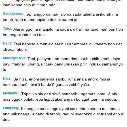
ibunikenna saja duit tuan ndai.
Simalungun:
Tapi anggo na manjalo na sada talenta ai ihurak ma
tanoh, laho mamonopkon duit ni tuanni ai.
Toba:
Alai anggo na manjalo na sada i, dihali ma tano mambunihon
hepeng ni indukna i tusi.
Dairi:
Tapi naposo simenjalo seribu riar emmas idi, itanem ngo riar
idi asa mboni.
Minangkabau:
Tapi, palayan nan manarimo saribu pitih ameh, inyo
payi mangali lubang, untuak pangubuakan pitih induak samangnyo
tu.
Nias:
Ba hiza, enoni sanema saribu rufia ana'a andrõ mõi ia
mukhao danõ, ibini'õ ba da'õ gana'a zokhõ ya'ia.
Mentawai:
Tápoi ka sia geti sisiló sangaribu ngamas, amei lé nia
masiugguk polak, lepá lipput'akénangan bulagat tuannia sedda.
Lampung:
Kidang jelma sai ngelayani sai nerima seribu duit emas
ano mik ngegali lubang di tanoh, raduni nyegokko duit tuanni ano di
dudi.