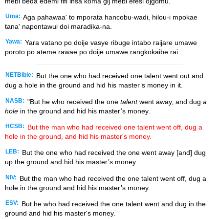
mebi beda edemi fifi insa koma gij mebi efesi ojgomu.
Uma:
Aga pahawaa' to mporata hancobu-wadi, hilou-i mpokae
tana' napontawui doi maradika-na.
Yawa:
Yara vatano po doije vasye ribuge intabo raijare umawe
poroto po ateme rawae po doije umawe rangkokaibe rai.
NETBible:
But the one who had received one talent went out and
dug a hole in the ground and hid his master’s money in it.
NASB:
"But he who received the one
talent
went away, and dug
a
hole
in the ground and hid his master’s money.
HCSB:
But the man who had received one talent went off, dug a
hole in the ground, and hid his master's money.
LEB:
But the one who had received the one went away [and] dug
up the ground and hid his master’s money.
NIV:
But the man who had received the one talent went off, dug a
hole in the ground and hid his master’s money.
ESV:
But he who had received the one talent went and dug in the
ground and hid his master's money.