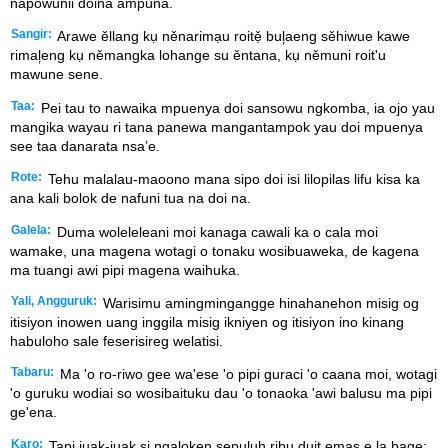
napowunii doina ampuna.
Sangir:
Arawe ěllang kụ něnarimạu roitẹ̌ bul᷊aeng sěhiwue kawe
rimal᷊eng kụ němangka lohange su ěntana, kụ němuni roit'u
mawune sene.
Taa:
Pei tau to nawaika mpuenya doi sansowu ngkomba, ia ojo yau
mangika wayau ri tana panewa mangantampok yau doi mpuenya
see taa danarata nsa’e.
Rote:
Tehu malalau-maoono mana sipo doi isi lilopilas lifu kisa ka
ana kali bolok de nafuni tua na doi na.
Galela:
Duma woleleleani moi kanaga cawali ka o cala moi
wamake, una magena wotagi o tonaku wosibuaweka, de kagena
ma tuangi awi pipi magena waihuka.
Yali, Angguruk:
Warisimu amingmingangge hinahanehon misig og
itisiyon inowen uang inggila misig ikniyen og itisiyon ino kinang
habuloho sale feserisireg welatisi.
Tabaru:
Ma 'o ro-riwo gee wa'ese 'o pipi guraci 'o caana moi, wotagi
'o guruku wodiai so wosibaituku dau 'o tonaoka 'awi balusu ma pipi
ge'ena.
Karo:
Tapi juak-juak si ngaloken sepuluh ribu duit emas e la bage;