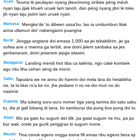
Aceh:
Teuma lé peulayan nyang jiteurimong siribée péng méuh
nyan laju jijak khueh uruek lam tanoh, dan péng nyang jibri lé toke
jih nyan laju jisöm lam uruek nyan.
Mamasa:
Mengke'de' to dibeen sasa'bu, lao ia umbumbun litak
anna ullamun doi' nabenganni puangna.
Berik:
Jengga angtane doi emasa 1.000 aa jei tebabilirim, jei ga
sofwa ane o mwona ga terbili, ane doini jelem sanbaka aa jes
gerbanaram, doini jeiserem jepga sitasini.
Manggarai:
Landing mendi hiot tiba ca talénta, ngo caké kombek
agu nitu liha cehan séng de morin.
Sabu:
Tapulara we ne annu do hammi doi mela lara do hetabbha
ne, ta la kkei ro'a ke no, jhe pedane ri no ne doi muri no do
naanne.
Kupang:
Ma tukang suru-suru nomer tiga yang tarima doi satu saku
tu, dia pi gali lobang di tana, ko sambunyi dia pung bos pung doi tu.
Abun:
Wo pa gato ku sugum det dik, pa gwat sugum ne mu, pa po
bur wak, orete pa gurik yenggras bi sugum mone.
Meyah:
Tina osnok egens ongga esma fifi emas ribu egens bera eji