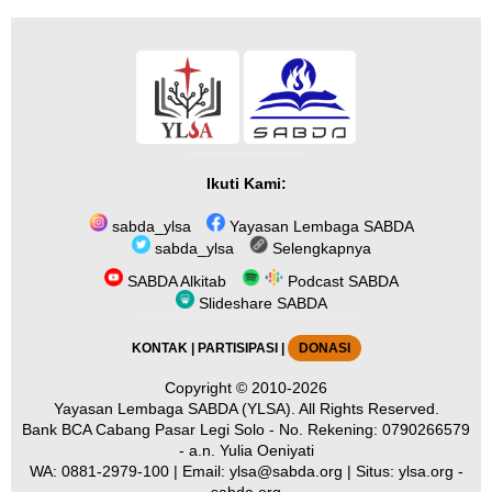
Ikuti Kami:
sabda_ylsa
Yayasan Lembaga SABDA
sabda_ylsa
Selengkapnya
SABDA Alkitab
Podcast SABDA
Slideshare SABDA
KONTAK
|
PARTISIPASI
|
DONASI
Copyright
© 2010-2026
Yayasan Lembaga SABDA (YLSA).
All Rights Reserved.
Bank BCA Cabang Pasar Legi Solo - No. Rekening: 0790266579
- a.n. Yulia Oeniyati
WA:
0881-2979-100
| Email:
ylsa@sabda.org
| Situs:
ylsa.org
-