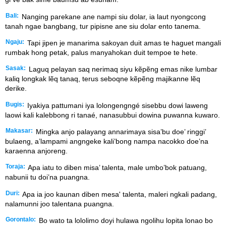
Bali:
Nanging parekane ane nampi siu dolar, ia laut nyongcong
tanah ngae bangbang, tur pipisne ane siu dolar ento tanema.
Ngaju:
Tapi jipen je manarima sakoyan duit amas te haguet mangali
rumbak hong petak, palus manyahokan duit tempoe te hete.
Sasak:
Laguq pelayan saq nerimaq siyu kẽpẽng emas nike lumbar
kaliq longkak lẽq tanaq, terus seboqne kẽpẽng majikanne lẽq
derike.
Bugis:
Iyakiya pattumani iya lolongengngé sisebbu dowi laweng
laowi kali kalebbong ri tanaé, nanasubbui dowina puwanna kuwaro.
Makasar:
Mingka anjo palayang annarimaya sisa’bu doe’ ringgi’
bulaeng, a’lampami angngeke kali’bong nampa nacokko doe’na
karaenna anjoreng.
Toraja:
Apa iatu to diben misa’ talenta, male umbo’bok patuang,
nabunii tu doi’na puangna.
Duri:
Apa ia joo kaunan diben mesa' talenta, maleri ngkali padang,
nalamunni joo talentana puangna.
Gorontalo:
Bo wato ta lololimo doyi hulawa ngolihu lopita lonao bo