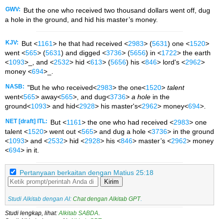
GWV:
But the one who received two thousand dollars went off, dug
a hole in the ground, and hid his master’s money.
KJV:
But <
1161
> he that had received <
2983
> (
5631
) one <
1520
>
went <
565
> (
5631
) and digged <
3736
> (
5656
) in <
1722
> the earth
<
1093
>_, and <
2532
> hid <
613
> (
5656
) his <
846
> lord's <
2962
>
money <
694
>_.
NASB:
"But he who received<
2983
> the one<
1520
>
talent
went<
565
> away<
565
>, and dug<
3736
>
a hole
in the
ground<
1093
> and hid<
2928
> his master's<
2962
> money<
694
>.
NET [draft] ITL:
But <
1161
> the one who had received <
2983
> one
talent <
1520
> went out <
565
> and dug a hole <
3736
> in the ground
<
1093
> and <
2532
> hid <
2928
> his <
846
> master’s <
2962
> money
<
694
> in it.
Pertanyaan berkaitan dengan Matius 25:18
Kirim
Studi Alkitab dengan AI:
Chat dengan Alkitab GPT
.
Studi lengkap, lihat:
Alkitab SABDA
.