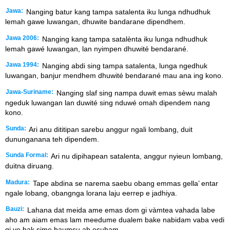
Jawa:
Nanging batur kang tampa satalenta iku lunga ndhudhuk
lemah gawe luwangan, dhuwite bandarane dipendhem.
Jawa 2006:
Nanging kang tampa satalènta iku lunga ndhudhuk
lemah gawé luwangan, lan nyimpen dhuwité bendarané.
Jawa 1994:
Nanging abdi sing tampa satalenta, lunga ngedhuk
luwangan, banjur mendhem dhuwité bendarané mau ana ing kono.
Jawa-Suriname:
Nanging slaf sing nampa duwit emas sèwu malah
ngeduk luwangan lan duwité sing nduwé omah dipendem nang
kono.
Sunda:
Ari anu dititipan sarebu anggur ngali lombang, duit
dununganana teh dipendem.
Sunda Formal:
Ari nu dipihapean satalenta, anggur nyieun lombang,
duitna diruang.
Madura:
Tape abdina se narema saebu obang emmas gella’ entar
ngale lobang, obangnga lorana laju eerrep e jadhiya.
Bauzi:
Lahana dat meida ame emas dom gi vàmtea vahada labe
aho am aiam emas lam meedume dualem bake nabidam vaba vedi
gi ve bak sime baumsu ab esuham.