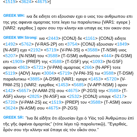
<
1519
> <
3624
> <
4675
>]
GREEK WH:
ινα δε ειδητε οτι εξουσιαν εχει ο υιος του ανθρωπου επι
της γης αφιεναι αμαρτιας τοτε λεγει τω παραλυτικω {VAR1: εγειρε }
{VAR2: εγερθεις } αρον σου την κλινην και υπαγε εις τον οικον σου
GREEK WH Strong:
ινα <
2443
> {CONJ} δε <
1161
> {CONJ} ειδητε
<
1492
> <
5762
> {V-RAS-2P} οτι <
3754
> {CONJ} εξουσιαν <
1849
>
{N-ASF} εχει <
2192
> <
5719
> {V-PAI-3S} ο <
3588
> {T-NSM} υιος
<
5207
> {N-NSM} του <
3588
> {T-GSM} ανθρωπου <
444
> {N-GSM}
επι <
1909
> {PREP} της <
3588
> {T-GSF} γης <
1093
> {N-GSF}
αφιεναι <
863
> <
5721
> {V-PAN} αμαρτιας <
266
> {N-APF} τοτε
<
5119
> {ADV} λεγει <
3004
> <
5719
> {V-PAI-3S} τω <
3588
> {T-DSM}
παραλυτικω <
3885
> {A-DSM} {VAR1: εγειρε <
1453
> <
5720
> {V-
PAM-2S} } {VAR2: εγερθεις <
1453
> <
5685
> {V-APP-NSM} } αρον
<
142
> <
5657
> {V-AAM-2S} σου <
4675
> {P-2GS} την <
3588
> {T-
ASF} κλινην <
2825
> {N-ASF} και <
2532
> {CONJ} υπαγε <
5217
>
<
5720
> {V-PAM-2S} εις <
1519
> {PREP} τον <
3588
> {T-ASM} οικον
<
3624
> {N-ASM} σου <
4675
> {P-2GS}
GREEK SR:
Ἵνα δὲ εἰδῆτε ὅτι ἐξουσίαν ἔχει ὁ Υἱὸς τοῦ Ἀνθρώπου ἐπὶ
τῆς γῆς ἀφιέναι ἁμαρτίας” (τότε λέγει τῷ παραλυτικῷ), “Ἐγερθεὶς,
ἆρόν σου τὴν κλίνην καὶ ὕπαγε εἰς τὸν οἶκόν σου.”