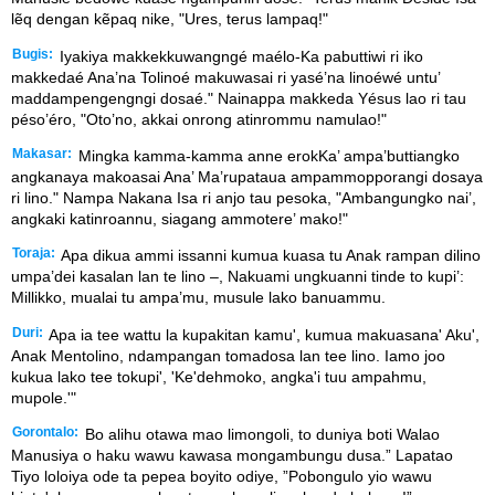
lẽq dengan kẽpaq nike, "Ures, terus lampaq!"
Bugis:
Iyakiya makkekkuwangngé maélo-Ka pabuttiwi ri iko
makkedaé Ana’na Tolinoé makuwasai ri yasé’na linoéwé untu’
maddampengengngi dosaé." Nainappa makkeda Yésus lao ri tau
péso’éro, "Oto’no, akkai onrong atinrommu namulao!"
Makasar:
Mingka kamma-kamma anne erokKa’ ampa’buttiangko
angkanaya makoasai Ana’ Ma’rupataua ampammopporangi dosaya
ri lino." Nampa Nakana Isa ri anjo tau pesoka, "Ambangungko nai’,
angkaki katinroannu, siagang ammotere’ mako!"
Toraja:
Apa dikua ammi issanni kumua kuasa tu Anak rampan dilino
umpa’dei kasalan lan te lino –, Nakuami ungkuanni tinde to kupi’:
Millikko, mualai tu ampa’mu, musule lako banuammu.
Duri:
Apa ia tee wattu la kupakitan kamu', kumua makuasana' Aku',
Anak Mentolino, ndampangan tomadosa lan tee lino. Iamo joo
kukua lako tee tokupi', 'Ke'dehmoko, angka'i tuu ampahmu,
mupole.'"
Gorontalo:
Bo alihu otawa mao limongoli, to duniya boti Walao
Manusiya o haku wawu kawasa mongambungu dusa.” Lapatao
Tiyo loloiya ode ta pepea boyito odiye, ”Pobongulo yio wawu