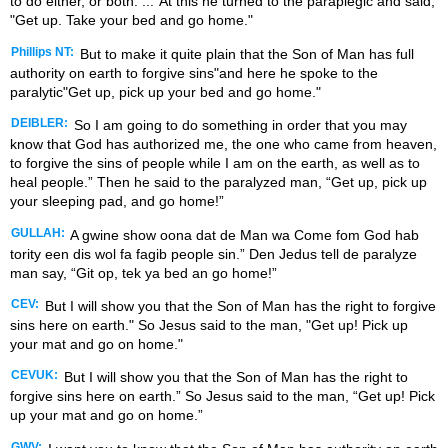
to do either, or both. ..."At this he turned to the paraplegic and said,
"Get up. Take your bed and go home."
Phillips NT:
But to make it quite plain that the Son of Man has full
authority on earth to forgive sins"and here he spoke to the
paralytic"Get up, pick up your bed and go home."
DEIBLER:
So I am going to do something in order that you may
know that God has authorized me, the one who came from heaven,
to forgive the sins of people while I am on the earth, as well as to
heal people.” Then he said to the paralyzed man, “Get up, pick up
your sleeping pad, and go home!”
GULLAH:
A gwine show oona dat de Man wa Come fom God hab
tority een dis wol fa fagib people sin.” Den Jedus tell de paralyze
man say, “Git op, tek ya bed an go home!”
CEV:
But I will show you that the Son of Man has the right to forgive
sins here on earth." So Jesus said to the man, "Get up! Pick up
your mat and go on home."
CEVUK:
But I will show you that the Son of Man has the right to
forgive sins here on earth.” So Jesus said to the man, “Get up! Pick
up your mat and go on home.”
GWV: