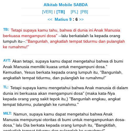
Alkitab Mobile SABDA
[VER]
:
[TB]
[PL]
[PB]
<<
Matius
9
: 6
>>
TB:
Tetapi supaya kamu tahu, bahwa di dunia ini Anak Manusia
berkuasa mengampuni dosa"
--lalu berkatalah Ia kepada orang
lumpuh itu--:
"Bangunlah, angkatlah tempat tidurmu dan pulanglah
ke rumahmu!"
AYT:
Akan tetapi, supaya kamu dapat mengetahui bahwa di bumi
Anak Manusia memiliki kuasa untuk mengampuni dosa.”
Kemudian, Yesus berkata kepada orang lumpuh itu, “Bangunlah,
angkatlah tempat tidurmu, dan pulanglah ke rumahmu!”
TL:
Tetapi supaya kamu mengetahui bahwa Anak manusia di dalam
dunia ini berkuasa akan mengampuni dosa" (maka kata-Nya
kepada orang yang sakit tepok itu,) "Bangunlah engkau, angkat
tempat tidurmu, pulanglah ke rumahmu."
MILT:
Namun, supaya kamu dapat mengetahui bahwa Anak
Manusia mempunyai otoritas di bumi untuk mengampunkan dosa-
dosa," lalu Dia berkata kepada orang lumpuh itu, "Bangkitlah,
angkatlah tempat tidurmu dan pulanglah ke rumahmu!"