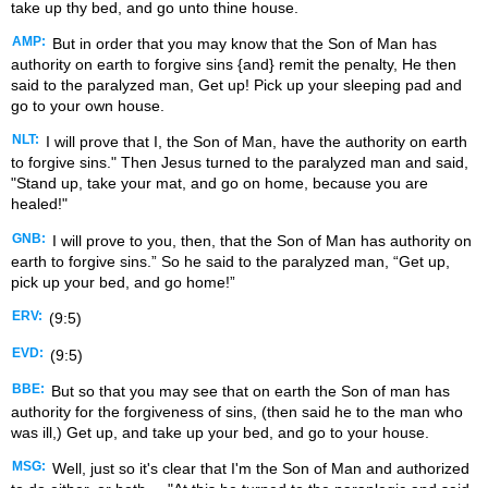
take up thy bed, and go unto thine house.
AMP:
But in order that you may know that the Son of Man has
authority on earth to forgive sins {and} remit the penalty, He then
said to the paralyzed man, Get up! Pick up your sleeping pad and
go to your own house.
NLT:
I will prove that I, the Son of Man, have the authority on earth
to forgive sins." Then Jesus turned to the paralyzed man and said,
"Stand up, take your mat, and go on home, because you are
healed!"
GNB:
I will prove to you, then, that the Son of Man has authority on
earth to forgive sins.” So he said to the paralyzed man, “Get up,
pick up your bed, and go home!”
ERV:
(9:5)
EVD:
(9:5)
BBE:
But so that you may see that on earth the Son of man has
authority for the forgiveness of sins, (then said he to the man who
was ill,) Get up, and take up your bed, and go to your house.
MSG:
Well, just so it's clear that I'm the Son of Man and authorized