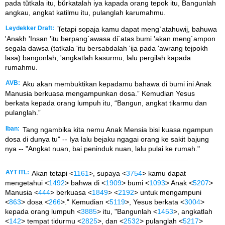
pada tŭtkala itu, bŭrkatalah iya kapada orang tepok itu, Bangunlah
angkau, angkat katilmu itu, pulanglah karumahmu.
Leydekker Draft:
Tetapi sopaja kamu dapat meng`atahuwij, bahuwa
'Anakh 'Insan 'itu berpang`awasa di`atas bumi 'akan meng`ampon
segala dawsa (tatkala 'itu bersabdalah 'ija pada 'awrang tejpokh
lasa) bangonlah, 'angkatlah kasurmu, lalu pergilah kapada
rumahmu.
AVB:
Aku akan membuktikan kepadamu bahawa di bumi ini Anak
Manusia berkuasa mengampunkan dosa.” Kemudian Yesus
berkata kepada orang lumpuh itu, “Bangun, angkat tikarmu dan
pulanglah.”
Iban:
Tang ngambika kita nemu Anak Mensia bisi kuasa ngampun
dosa di dunya tu" -- Iya lalu bejaku ngagai orang ke sakit bajung
nya -- "Angkat nuan, bai peninduk nuan, lalu pulai ke rumah."
AYT ITL:
Akan tetapi <
1161
>, supaya <
3754
> kamu dapat
mengetahui <
1492
> bahwa di <
1909
> bumi <
1093
> Anak <
5207
>
Manusia <
444
> berkuasa <
1849
> <
2192
> untuk mengampuni
<
863
> dosa <
266
>." Kemudian <
5119
>, Yesus berkata <
3004
>
kepada orang lumpuh <
3885
> itu, "Bangunlah <
1453
>, angkatlah
<
142
> tempat tidurmu <
2825
>, dan <
2532
> pulanglah <
5217
>