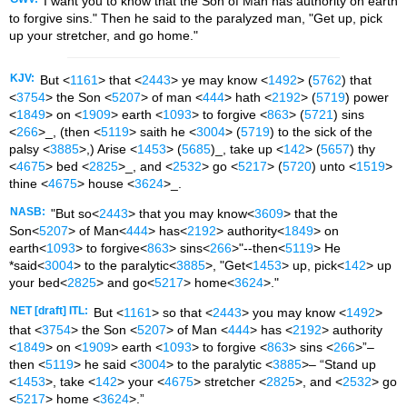
I want you to know that the Son of Man has authority on earth
to forgive sins." Then he said to the paralyzed man, "Get up, pick
up your stretcher, and go home."
KJV:
But <
1161
> that <
2443
> ye may know <
1492
> (
5762
) that
<
3754
> the Son <
5207
> of man <
444
> hath <
2192
> (
5719
) power
<
1849
> on <
1909
> earth <
1093
> to forgive <
863
> (
5721
) sins
<
266
>_, (then <
5119
> saith he <
3004
> (
5719
) to the sick of the
palsy <
3885
>,) Arise <
1453
> (
5685
)_, take up <
142
> (
5657
) thy
<
4675
> bed <
2825
>_, and <
2532
> go <
5217
> (
5720
) unto <
1519
>
thine <
4675
> house <
3624
>_.
NASB:
"But so<
2443
> that you may know<
3609
> that the
Son<
5207
> of Man<
444
> has<
2192
> authority<
1849
> on
earth<
1093
> to forgive<
863
> sins<
266
>"
--then<
5119
> He
*said<
3004
> to the paralytic<
3885
>,
"Get<
1453
> up, pick<
142
> up
your bed<
2825
> and go<
5217
> home<
3624
>."
NET [draft] ITL:
But <
1161
> so that <
2443
> you may know <
1492
>
that <
3754
> the Son <
5207
> of Man <
444
> has <
2192
> authority
<
1849
> on <
1909
> earth <
1093
> to forgive <
863
> sins <
266
>”–
then <
5119
> he said <
3004
> to the paralytic <
3885
>– “Stand up
<
1453
>, take <
142
> your <
4675
> stretcher <
2825
>, and <
2532
> go
<
5217
> home <
3624
>.”