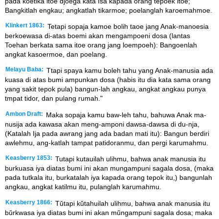
pada koetika itoe djoega kata Isa kapada orang tepoek itoe;
Bangkitlah engkau; angkatlah tikarmoe; poelanglah karoemahmoe.
Klinkert 1863:
Tetapi sopaja kamoe bolih taoe jang Anak-manoesia
berkoewasa di-atas boemi akan mengampoeni dosa (lantas
Toehan berkata sama itoe orang jang loempoeh): Bangoenlah
angkat kasoermoe, dan poelang.
Melayu Baba:
Ttapi spaya kamu boleh tahu yang Anak-manusia ada
kuasa di atas bumi ampunkan dosa (habis itu dia kata sama orang
yang sakit tepok pula) bangun-lah angkau, angkat angkau punya
tmpat tidor, dan pulang rumah."
Ambon Draft:
Maka sopaja kamu baw-leh tahu, bahuwa Anak ma-
nusija ada kawasa akan meng-amponi dawsa-dawsa di du-nja,
(Katalah Ija pada awrang jang ada badan mati itu): Bangun berdiri
awlehmu, ang-katlah tampat patidoranmu, dan pergi karumahmu.
Keasberry 1853:
Tutapi kutauilah ulihmu, bahwa anak manusia itu
burkuasa iya diatas bumi ini akan mungampuni sagala dosa, (maka
pada tutkala itu, burkatalah iya kapada orang tepok itu,) bangunlah
angkau, angkat katilmu itu, pulanglah karumahmu.
Keasberry 1866:
Tŭtapi kŭtahuilah ulihmu, bahwa anak manusia itu
bŭrkwasa iya diatas bumi ini akan mŭngampuni sagala dosa; maka