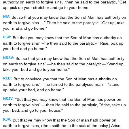
authority on earth to forgive sins," then he said to the paralytic, "Get
up, pick up your stretcher and go to your home.
NIV:
But so that you may know that the Son of Man has authority on
earth to forgive sins…." Then he said to the paralytic, "Get up, take
your mat and go home."
ESV:
But that you may know that the Son of Man has authority on
earth to forgive sins" --he then said to the paralytic-- "Rise, pick up
your bed and go home."
NRSV:
But so that you may know that the Son of Man has authority
on earth to forgive sins" —he then said to the paralytic—"Stand up,
take your bed and go to your home."
REB:
But to convince you that the Son of Man has authority on
earth to forgive sins” -- he turned to the paralysed man -- “stand
up, take your bed, and go home.”
NKJV:
"But that you may know that the Son of Man has power on
earth to forgive sins" ––then He said to the paralytic, "Arise, take up
your bed, and go to your house."
KJV:
But that ye may know that the Son of man hath power on
earth to forgive sins, (then saith he to the sick of the palsy,) Arise,