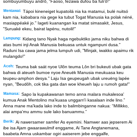
sombuyumbuyu andrõ, "Faoso, fezaw̃a dufou ba fuli'õ!"
Mentawai:
Tápoi kineneiget kupatoilá nia ka matamui, bulé nuitsó
kam nia, kababara nia gege ka tubut Togat Manusia ka polak néné,
masiappéaké jo." Iageti kuanangan ka matat simasakit, Jesus,
"Suruaké ekeu, bairat lapénu, nutoili!"
Lampung:
Kidang tano Nyak haga ngebuktiko jama niku bahwa di
atas bumi inji Anak Manusia bekuasa untuk ngampuni dusa."
Raduni Isa cawa jama jelma lumpuh udi, "Minjak, iwakko apaimu rik
mulangdo!"
Aceh:
Teuma bak saát nyoe Ulôn teuma Lôn bri bukeuti ubak gata
bahwa di ateueh bumoe nyoe Aneuëk Manusia meukuasa keu
teupeu-amphon desya." Laju Isa geupeugah ubak ureuëng lapée
nyan, "Beudôh, cok tika gata dan woe kheueh laju u rumoh gata!"
Mamasa:
Sapo la kupakawanan temo anna malara mukalesoa'
kumua Anak Mentolino ma'kuasa unggarri'i kasalaan inde lino.”
Anna mane ma'kada lako inde to balimbinganne nakua: “Millikko,
alai ampa'mu ammu sule lako banuammu.”
Berik:
Ai nawersamer samfer As eyemini. Namwer aas jepserem Ai
ibe isa Ajam gwaarawulmif enggame, Ai Tane Angtanemana,
baabeta Amna uskambar ogiri aaiserem jebe enggalfe,