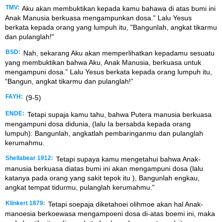
TMV:
Aku akan membuktikan kepada kamu bahawa di atas bumi ini
Anak Manusia berkuasa mengampunkan dosa." Lalu Yesus
berkata kepada orang yang lumpuh itu, "Bangunlah, angkat tikarmu
dan pulanglah!"
BSD:
Nah, sekarang Aku akan memperlihatkan kepadamu sesuatu
yang membuktikan bahwa Aku, Anak Manusia, berkuasa untuk
mengampuni dosa.” Lalu Yesus berkata kepada orang lumpuh itu,
“Bangun, angkat tikarmu dan pulanglah!”
FAYH:
(9-5)
ENDE:
Tetapi supaja kamu tahu, bahwa Putera manusia berkuasa
mengampuni dosa didunia, (lalu Ia bersabda kepada orang
lumpuh): Bangunlah, angkatlah pembaringanmu dan pulanglah
kerumahmu.
Shellabear 1912:
Tetapi supaya kamu mengetahui bahwa Anak-
manusia berkuasa diatas bumi ini akan mengampuni dosa (lalu
katanya pada orang yang sakit tepok itu ), Bangunlah engkau,
angkat tempat tidurmu, pulanglah kerumahmu."
Klinkert 1879:
Tetapi soepaja diketahoei olihmoe akan hal Anak-
manoesia berkoewasa mengampoeni dosa di-atas boemi ini, maka