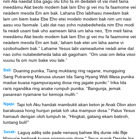
nim Ala naedat Eba gagu olu Eho fa im dedateli ot vai meit faina
meedàmu Alat beolo modem bak lam Eho gi vei mu fa faamome vei
neàdem meoda Em am bak. Lahana Eho labihasu meedam bak
lam um biem bake Ebe Eho etei modelo modem bak nim um nasi
aasu vou faomale. Labi dat nao zoho nutabedeheda nim Eho modi
fa neàdi usam bak uho aameam làhà um laha neo, ‘Em meit faina
meedàmu Alat beolo modem bak lam Eho gi vei mu fa faamome vei
neàdem meoda Em am bak,’ laham bak etei um laha aame vi
ozobohudem bak.” Lahame Yesus labi vameadume neàdi ame dat
nao zoho nutabedeheda laba ab gagoham. “Om usai om ileba visoi
vuusu fa om num bake vou lale.”
Bali:
Duaning punika, Tiang muktiang ring ragane, mungguing
Sang Putraning Manusa utusan Ida Sang Hyang Widi Wasa punika
madue kuasa ngampurayang dosa ring jagate puniki.” Irika Ida
raris ngandika ring anake rumpuh punika: “Bangunja, jemak
pasarean nyamane tur kemoja mulih.”
Ngaju:
Tapi toh Aku handak mambukti akan keton je Anak Olon aton
barakuasa hong hunjun petak toh uka mampun dosa." Palus Yesus
hamauh dengan oloh lumpuh te, "Hingkat, gatang ekam batiroh,
tuntang buli!"
Sasak:
Laguq adẽq side pade nenaoq bahwe lẽq dunie niki Bije
Manusie bedowẽ kuase ngampunin dose." Terus manik Deside Isa