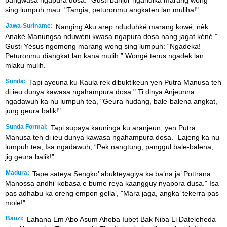
pangwasa ngapura dosa." Gusti banjur ngandika marang wong
sing lumpuh mau: "Tangia, peturonmu angkaten lan muliha!"
Jawa-Suriname:
Nanging Aku arep nduduhké marang kowé, nèk
Anaké Manungsa nduwèni kwasa ngapura dosa nang jagat kéné.”
Gusti Yésus ngomong marang wong sing lumpuh: “Ngadeka!
Peturonmu diangkat lan kana mulih.” Wongé terus ngadek lan
mlaku mulih.
Sunda:
Tapi ayeuna ku Kaula rek dibuktikeun yen Putra Manusa teh
di ieu dunya kawasa ngahampura dosa." Ti dinya Anjeunna
ngadawuh ka nu lumpuh tea, "Geura hudang, bale-balena angkat,
jung geura balik!"
Sunda Formal:
Tapi supaya kauninga ku aranjeun, yen Putra
Manusa teh di ieu dunya kawasa ngahampura dosa.” Lajeng ka nu
lumpuh tea, Isa ngadawuh, “Pek nangtung, panggul bale-balena,
jig geura balik!”
Madura:
Tape sateya Sengko’ abukteyagiya ka ba’na ja’ Pottrana
Manossa andhi’ kobasa e bume reya kaangguy nyapora dusa." Isa
pas adhabu ka oreng empon gella’, "Mara jaga, angka’ tekerra pas
mole!"
Bauzi:
Lahana Em Abo Asum Ahoba Iubet Bak Niba Li Dateleheda