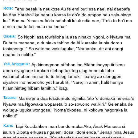
Rote:
Tehu besak ia neukose Au fe emi buti esa nae, nai daebafa
ka Ana Hataholi ka nanuu koasa fe do'o do ampon neu sala-singo
ka." Boema Yesus nafa'da hataholi lu'uk ndia nae, "Fo'a fo ho'i ma
o ne'a ma fo fali mu'u ma leona!"
Galela:
So Ngohi asa towisiloha la asa ninako Ngohi, o Nyawa ma
Duhutu manena, o duniaka tahino de Ai kuasaka la nia dorou
tasiapongu." So wotemo woluluguka, "Nomaoko, de ani dangi
naaho la noliho."
Yali, Angguruk:
Ap kinangmon atfahon ino Allahn ineyap tirisimu
aben siyag ane turukon elehap tuk teg ulug honoluk toho
welamuhuben iminon te tu holeg lamek," ibareg ap elenggen
siyahon ino hebeloho yet haruk lit, "Nare, in amin, halit heniye
hilamihinteg hibam lamihin," ibag.
Tabaru:
Ma ne'ena dua tosidumutu nginika 'ato 'o duniaka ne'ena 'o
Nyawa ma Ngowaka wopareta 'o so-sowono wa'ikiri." Ge'enaka de
wolugu-luguka wongose, "Noma'okodeu, ni kokowa nagoraka la
noliou!"
Karo:
Tapi Kucidahken man bandu maka Aku, Anak Manusia si
isuruh Dibata erkuasa ngalemi dosa i doni enda." Jenari nina Jesus
man si pang-pangen e, "Kekekenlah angkat ingan medemndu,