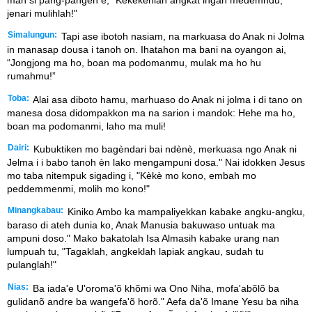
jenari mulihlah!"
Simalungun:
Tapi ase ibotoh nasiam, na markuasa do Anak ni Jolma
in manasap dousa i tanoh on. Ihatahon ma bani na oyangon ai,
“Jongjong ma ho, boan ma podomanmu, mulak ma ho hu
rumahmu!”
Toba:
Alai asa diboto hamu, marhuaso do Anak ni jolma i di tano on
manesa dosa didompakkon ma na sarion i mandok: Hehe ma ho,
boan ma podomanmi, laho ma muli!
Dairi:
Kubuktiken mo bagèndari bai ndènè, merkuasa ngo Anak ni
Jelma i i babo tanoh èn lako mengampuni dosa." Nai idokken Jesus
mo taba nitempuk sigading i, "Kèkè mo kono, embah mo
peddemmenmi, molih mo kono!"
Minangkabau:
Kiniko Ambo ka mampaliyekkan kabake angku-angku,
baraso di ateh dunia ko, Anak Manusia bakuwaso untuak ma
ampuni doso." Mako bakatolah Isa Almasih kabake urang nan
lumpuah tu, "Tagaklah, angkeklah lapiak angkau, sudah tu
pulanglah!"
Nias:
Ba iada'e U'oroma'õ khõmi wa Ono Niha, mofa'abõlõ ba
gulidanõ andre ba wangefa'õ horõ." Aefa da'õ Imane Yesu ba niha