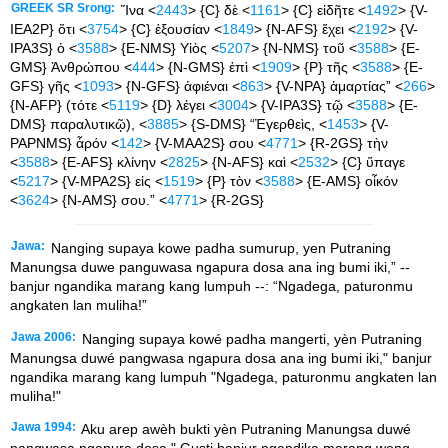
GREEK SR Srong:
Ἵνα <
2443
> {C} δὲ <
1161
> {C} εἰδῆτε <
1492
> {V-
IEA2P} ὅτι <
3754
> {C} ἐξουσίαν <
1849
> {N-AFS} ἔχει <
2192
> {V-
IPA3S} ὁ <
3588
> {E-NMS} Υἱὸς <
5207
> {N-NMS} τοῦ <
3588
> {E-
GMS} Ἀνθρώπου <
444
> {N-GMS} ἐπὶ <
1909
> {P} τῆς <
3588
> {E-
GFS} γῆς <
1093
> {N-GFS} ἀφιέναι <
863
> {V-NPA} ἁμαρτίας” <
266
>
{N-AFP} (τότε <
5119
> {D} λέγει <
3004
> {V-IPA3S} τῷ <
3588
> {E-
DMS} παραλυτικῷ), <
3885
> {S-DMS} “Ἐγερθεὶς, <
1453
> {V-
PAPNMS} ἆρόν <
142
> {V-MAA2S} σου <
4771
> {R-2GS} τὴν
<
3588
> {E-AFS} κλίνην <
2825
> {N-AFS} καὶ <
2532
> {C} ὕπαγε
<
5217
> {V-MPA2S} εἰς <
1519
> {P} τὸν <
3588
> {E-AMS} οἶκόν
<
3624
> {N-AMS} σου.” <
4771
> {R-2GS}
Jawa:
Nanging supaya kowe padha sumurup, yen Putraning
Manungsa duwe panguwasa ngapura dosa ana ing bumi iki,” --
banjur ngandika marang kang lumpuh --: “Ngadega, paturonmu
angkaten lan muliha!”
Jawa 2006:
Nanging supaya kowé padha mangerti, yèn Putraning
Manungsa duwé pangwasa ngapura dosa ana ing bumi iki," banjur
ngandika marang kang lumpuh "Ngadega, paturonmu angkaten lan
muliha!"
Jawa 1994:
Aku arep awèh bukti yèn Putraning Manungsa duwé