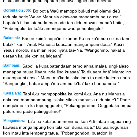
binta'alo amongumu lapatao pohuwalingolo ode belemu!”
Gorontalo 2006:
Bo botia Wau̒ mamopo bukuti mai olemu deu̒
todunia botie Walao̒ Manusia okawasa mongambungu dusa."
Lapatao̒ ti Isa lotahuda mao̒ ode taa didu mowali monao̒ boito,
"Pobongulo, bintaa̒lo amongumu wau pohualingolo!"
Balantak:
Kasee koini'i popo'inti'ikonon-Ku na ko'omuu se' na tano'
balaki' kani'i Anak Manusia kuasaan mangampuni dosa.” Kasi i
Yesus norobu na mian repo' iya'a tae-Na, “Wangonmo, nakat a
ueraan ka' ule'kon na laigaan!”
Bambam:
Sapo' la kupa'patandaam temo anna malaa' ungkaleso
manappa muua illaam inde lino kuasaä' To diuaam Änä' Mentolino
muampunni dosa.” Mane ma'kadai lako indo to mate kalena naua:
“Bangongko, babai ampa'mu ammu le'ba' lako banuammu.”
Kaili Da'a:
Tapi Aku mompopokita ka komi Aku, Ana nu Manusia
nakuasa mombaampungi silaka-silaka manusia ri dunia e'i." Pade
nangulimo I'a ka topunggu etu, "Pekanggoremo! Onggotaka ompa
paturumu pade patinggulimo!"
Mongondow:
Ta'e bá kota'auan monimu, kon Adí Intau inogoian ing
kawasa mongampung kon taḷá kon dunia na'a." Bo Sia noguman
kon intau inta lempeng tatua, "Pobangondon, buatdon in