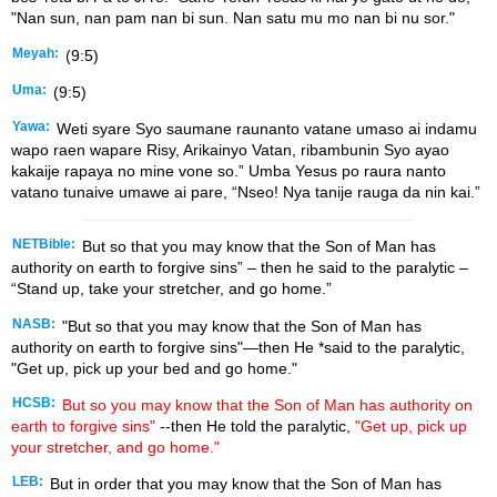
"Nan sun, nan pam nan bi sun. Nan satu mu mo nan bi nu sor."
Meyah:
(9:5)
Uma:
(9:5)
Yawa:
Weti syare Syo saumane raunanto vatane umaso ai indamu
wapo raen wapare Risy, Arikainyo Vatan, ribambunin Syo ayao
kakaije rapaya no mine vone so.” Umba Yesus po raura nanto
vatano tunaive umawe ai pare, “Nseo! Nya tanije rauga da nin kai.”
NETBible:
But so that you may know that the Son of Man has
authority on earth to forgive sins” – then he said to the paralytic –
“Stand up, take your stretcher, and go home.”
NASB:
"But so that you may know that the Son of Man has
authority on earth to forgive sins"—then He *said to the paralytic,
"Get up, pick up your bed and go home."
HCSB:
But so you may know that the Son of Man has authority on
earth to forgive sins"
--then He told the paralytic,
"Get up, pick up
your stretcher, and go home."
LEB:
But in order that you may know that the Son of Man has