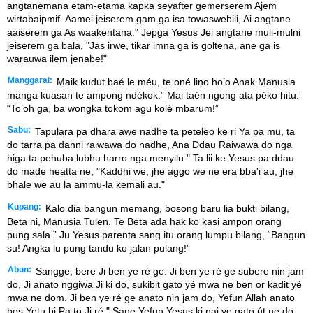
angtanemana etam-etama kapka seyafter gemerserem Ajem
wirtabaipmif. Aamei jeiserem gam ga isa towaswebili, Ai angtane
aaiserem ga As waakentana." Jepga Yesus Jei angtane muli-mulni
jeiserem ga bala, "Jas irwe, tikar imna ga is goltena, ane ga is
warauwa ilem jenabe!"
Manggarai:
Maik kudut baé le méu, te oné lino ho’o Anak Manusia
manga kuasan te ampong ndékok.” Mai taén ngong ata péko hitu:
“To’oh ga, ba wongka tokom agu kolé mbarum!”
Sabu:
Tapulara pa dhara awe nadhe ta peteleo ke ri Ya pa mu, ta
do tarra pa danni raiwawa do nadhe, Ana Ddau Raiwawa do nga
higa ta pehuba lubhu harro nga menyilu." Ta lii ke Yesus pa ddau
do made heatta ne, "Kaddhi we, jhe aggo we ne era bba'i au, jhe
bhale we au la ammu-la kemali au."
Kupang:
Kalo dia bangun memang, bosong baru lia bukti bilang,
Beta ni, Manusia Tulen. Te Beta ada hak ko kasi ampon orang
pung sala.” Ju Yesus parenta sang itu orang lumpu bilang, “Bangun
su! Angka lu pung tandu ko jalan pulang!”
Abun:
Sangge, bere Ji ben ye ré ge. Ji ben ye ré ge subere nin jam
do, Ji anato nggiwa Ji ki do, sukibit gato yé mwa ne ben or kadit yé
mwa ne dom. Ji ben ye ré ge anato nin jam do, Yefun Allah anato
bes Yetu bi Pa to Ji ré." Sane Yefun Yesus ki nai ye gato út ne do,