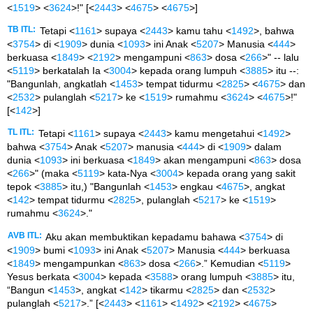
<
1519
> <
3624
>!" [<
2443
> <
4675
> <
4675
>]
TB ITL:
Tetapi <
1161
> supaya <
2443
> kamu tahu <
1492
>, bahwa
<
3754
> di <
1909
> dunia <
1093
> ini Anak <
5207
> Manusia <
444
>
berkuasa <
1849
> <
2192
> mengampuni <
863
> dosa <
266
>" -- lalu
<
5119
> berkatalah Ia <
3004
> kepada orang lumpuh <
3885
> itu --:
"Bangunlah, angkatlah <
1453
> tempat tidurmu <
2825
> <
4675
> dan
<
2532
> pulanglah <
5217
> ke <
1519
> rumahmu <
3624
> <
4675
>!"
[<
142
>]
TL ITL:
Tetapi <
1161
> supaya <
2443
> kamu mengetahui <
1492
>
bahwa <
3754
> Anak <
5207
> manusia <
444
> di <
1909
> dalam
dunia <
1093
> ini berkuasa <
1849
> akan mengampuni <
863
> dosa
<
266
>" (maka <
5119
> kata-Nya <
3004
> kepada orang yang sakit
tepok <
3885
> itu,) "Bangunlah <
1453
> engkau <
4675
>, angkat
<
142
> tempat tidurmu <
2825
>, pulanglah <
5217
> ke <
1519
>
rumahmu <
3624
>."
AVB ITL:
Aku akan membuktikan kepadamu bahawa <
3754
> di
<
1909
> bumi <
1093
> ini Anak <
5207
> Manusia <
444
> berkuasa
<
1849
> mengampunkan <
863
> dosa <
266
>.” Kemudian <
5119
>
Yesus berkata <
3004
> kepada <
3588
> orang lumpuh <
3885
> itu,
“Bangun <
1453
>, angkat <
142
> tikarmu <
2825
> dan <
2532
>
pulanglah <
5217
>.” [<
2443
> <
1161
> <
1492
> <
2192
> <
4675
>