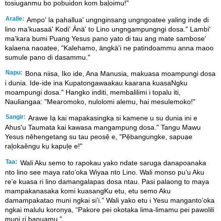
tosiuganmu bo pobuidon kom baḷoimu!"
Aralle:
Ampo' la pahallua' ungnginsang ungngoatee yaling inde di
lino ma'kuasaä' Kodi' Änä' to Lino ungngampungngi dosa." Lambi'
ma'kara bumi Puang Yesus pano yato di tau ang mate sambose'
kalaena naoatee, "Kalehamo, ängkä'i ne patindoammu anna maoo
sumule pano di dasammu."
Napu:
Bona niisa, Iko ide, Ana Manusia, makuasa moampungi dosa
i dunia. Ide-ide ina Kupatongawaakau kaarana kuasaNgku
moampungi dosa." Hangko inditi, membalilimi i topalu iti,
Nauliangaa: "Mearomoko, nulolomi alemu, hai mesulemoko!"
Sangir:
Arawe Iạ kai mapakasingkạ si kamene u su dunia ini e
Ahus'u Taumata kai kawasa mangampung dosa." Tangu Mawu
Yesus něhengetang su tau peosẹ̌ e, "Pẹ̌bangungke, sapuạe
ral᷊okaěngu kụ kapul᷊ẹ e!"
Taa:
Wali Aku semo to rapokau yako ndate saruga danapoanaka
nto lino see maya rato’oka Wiyaa nto Lino. Wali monso pu’u Aku
re’e kuasa ri lino damangalapas dosa ntau. Pasi palaong to maya
mampakanasaka komi kuasangKu etu, etu semo Aku
damampakatao muni ngkai si’i.” Wali yako etu i Yesu manganto’oka
ngkai malulu koronya, “Pakore pei okotaka lima-limamu pei pawolili
muni ri banuamu.”