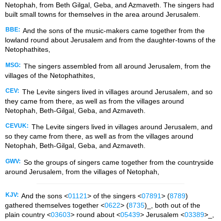
Netophah, from Beth Gilgal, Geba, and Azmaveth. The singers had
built small towns for themselves in the area around Jerusalem.
BBE:
And the sons of the music-makers came together from the
lowland round about Jerusalem and from the daughter-towns of the
Netophathites,
MSG:
The singers assembled from all around Jerusalem, from the
villages of the Netophathites,
CEV:
The Levite singers lived in villages around Jerusalem, and so
they came from there, as well as from the villages around
Netophah, Beth-Gilgal, Geba, and Azmaveth.
CEVUK:
The Levite singers lived in villages around Jerusalem, and
so they came from there, as well as from the villages around
Netophah, Beth-Gilgal, Geba, and Azmaveth.
GWV:
So the groups of singers came together from the countryside
around Jerusalem, from the villages of Netophah,
KJV:
And the sons <
01121
> of the singers <
07891
> (
8789
)
gathered themselves together <
0622
> (
8735
)_, both out of the
plain country <
03603
> round about <
05439
> Jerusalem <
03389
>_,