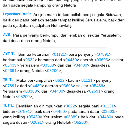
dari pada segala kampung orang Netofa
Leydekker Draft:
'Arkijen maka terkompollah benij segala Biduwan,
bajik deri pada pahakh segala tampat kuliling Jerusjalejm, bajik deri
pada djadjahan-djadjahan Nethawfatij:
AVB:
Para penyanyi berkumpul dari lembah di sekitar Yerusalem,
dari desa-desa orang Netofa,
AYT ITL:
Semua keturunan <
01121
> para penyanyi <
07891
>
berkumpul <
0622
> bersama dari <
04480
> daerah <
03603
> sekitar
<
05439
> Yerusalem <
03389
> dan dari <
04480
> desa-desa
<
02691
> orang Netofa <
05200
>,
TB ITL:
Maka berkumpullah <
0622
> kaum <
01121
> penyanyi
<
07891
> dari <
04480
> daerah <
03603
> sekitar <
05439
>
Yerusalem <
03389
>, dari <
04480
> desa-desa <
02691
> orang
Netofa <
05200
>,
TL ITL:
Demikianlah dihimpunkan <
0622
> segala bani <
01121
>
biduan <
07891
>, baik dari <
04480
> pada tanah datar <
03603
>
yang keliling <
05439
> Yeruzalem <
03389
> baik dari <
04480
> pada
segala dusun <
02691
> orang Netofati <
05200
>,