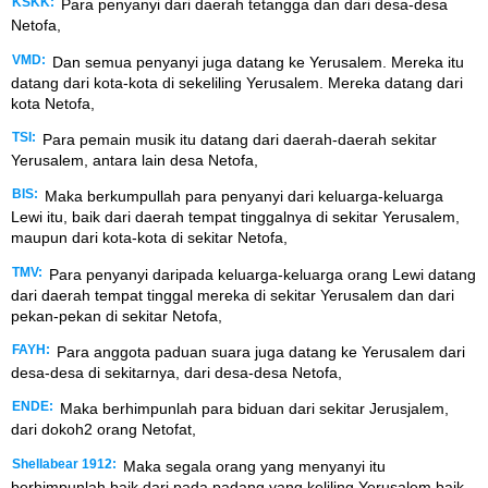
KSKK:
Para penyanyi dari daerah tetangga dan dari desa-desa
Netofa,
VMD:
Dan semua penyanyi juga datang ke Yerusalem. Mereka itu
datang dari kota-kota di sekeliling Yerusalem. Mereka datang dari
kota Netofa,
TSI:
Para pemain musik itu datang dari daerah-daerah sekitar
Yerusalem, antara lain desa Netofa,
BIS:
Maka berkumpullah para penyanyi dari keluarga-keluarga
Lewi itu, baik dari daerah tempat tinggalnya di sekitar Yerusalem,
maupun dari kota-kota di sekitar Netofa,
TMV:
Para penyanyi daripada keluarga-keluarga orang Lewi datang
dari daerah tempat tinggal mereka di sekitar Yerusalem dan dari
pekan-pekan di sekitar Netofa,
FAYH:
Para anggota paduan suara juga datang ke Yerusalem dari
desa-desa di sekitarnya, dari desa-desa Netofa,
ENDE:
Maka berhimpunlah para biduan dari sekitar Jerusjalem,
dari dokoh2 orang Netofat,
Shellabear 1912:
Maka segala orang yang menyanyi itu
berhimpunlah baik dari pada padang yang keliling Yerusalem baik