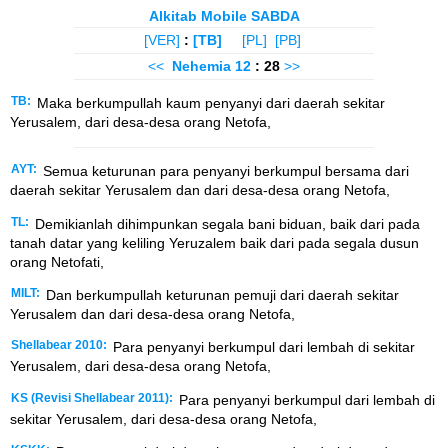
Alkitab Mobile SABDA
[VER]
:
[TB]
[PL]
[PB]
<<
Nehemia
12
: 28
>>
TB:
Maka berkumpullah kaum penyanyi dari daerah sekitar
Yerusalem, dari desa-desa orang Netofa,
AYT:
Semua keturunan para penyanyi berkumpul bersama dari
daerah sekitar Yerusalem dan dari desa-desa orang Netofa,
TL:
Demikianlah dihimpunkan segala bani biduan, baik dari pada
tanah datar yang keliling Yeruzalem baik dari pada segala dusun
orang Netofati,
MILT:
Dan berkumpullah keturunan pemuji dari daerah sekitar
Yerusalem dan dari desa-desa orang Netofa,
Shellabear 2010:
Para penyanyi berkumpul dari lembah di sekitar
Yerusalem, dari desa-desa orang Netofa,
KS (Revisi Shellabear 2011):
Para penyanyi berkumpul dari lembah di
sekitar Yerusalem, dari desa-desa orang Netofa,