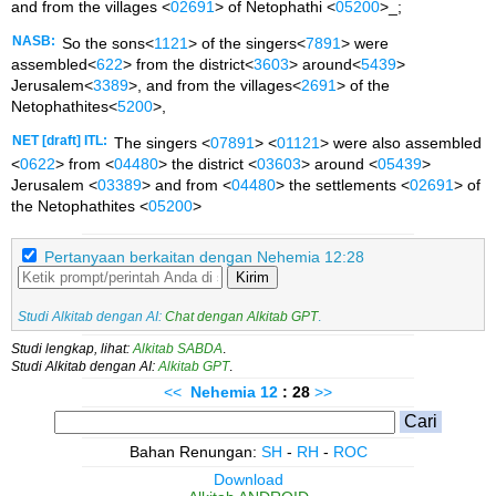
and from the villages <
02691
> of Netophathi <
05200
>_;
NASB:
So the sons<
1121
> of the singers<
7891
> were
assembled<
622
> from the district<
3603
> around<
5439
>
Jerusalem<
3389
>, and from the villages<
2691
> of the
Netophathites<
5200
>,
NET [draft] ITL:
The singers <
07891
> <
01121
> were also assembled
<
0622
> from <
04480
> the district <
03603
> around <
05439
>
Jerusalem <
03389
> and from <
04480
> the settlements <
02691
> of
the Netophathites <
05200
>
Pertanyaan berkaitan dengan Nehemia 12:28
Kirim
Studi Alkitab dengan AI:
Chat dengan Alkitab GPT
.
Studi lengkap, lihat:
Alkitab SABDA
.
Studi Alkitab dengan AI:
Alkitab GPT
.
<<
Nehemia
12
: 28
>>
Bahan Renungan:
SH
-
RH
-
ROC
Download