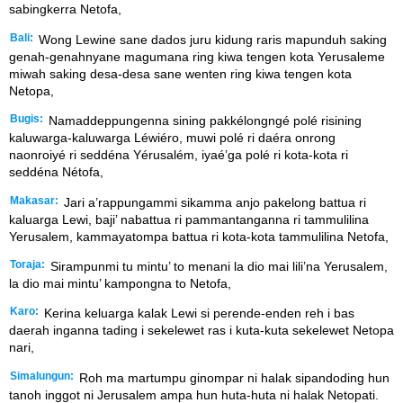
sabingkerra Netofa,
Bali:
Wong Lewine sane dados juru kidung raris mapunduh saking
genah-genahnyane magumana ring kiwa tengen kota Yerusaleme
miwah saking desa-desa sane wenten ring kiwa tengen kota
Netopa,
Bugis:
Namaddeppungenna sining pakkélongngé polé risining
kaluwarga-kaluwarga Léwiéro, muwi polé ri daéra onrong
naonroiyé ri seddéna Yérusalém, iyaé’ga polé ri kota-kota ri
seddéna Nétofa,
Makasar:
Jari a’rappungammi sikamma anjo pakelong battua ri
kaluarga Lewi, baji’ nabattua ri pammantanganna ri tammulilina
Yerusalem, kammayatompa battua ri kota-kota tammulilina Netofa,
Toraja:
Sirampunmi tu mintu’ to menani la dio mai lili’na Yerusalem,
la dio mai mintu’ kampongna to Netofa,
Karo:
Kerina keluarga kalak Lewi si perende-enden reh i bas
daerah inganna tading i sekelewet ras i kuta-kuta sekelewet Netopa
nari,
Simalungun:
Roh ma martumpu ginompar ni halak sipandoding hun
tanoh inggot ni Jerusalem ampa hun huta-huta ni halak Netopati.