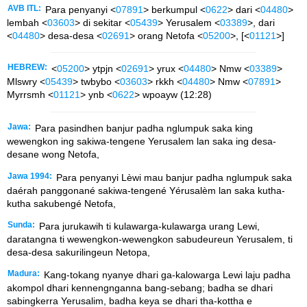
AVB ITL:
Para penyanyi <
07891
> berkumpul <
0622
> dari <
04480
>
lembah <
03603
> di sekitar <
05439
> Yerusalem <
03389
>, dari
<
04480
> desa-desa <
02691
> orang Netofa <
05200
>, [<
01121
>]
HEBREW:
<
05200
> ytpjn <
02691
> yrux <
04480
> Nmw <
03389
>
Mlswry <
05439
> twbybo <
03603
> rkkh <
04480
> Nmw <
07891
>
Myrrsmh <
01121
> ynb <
0622
> wpoayw (12:28)
Jawa:
Para pasindhen banjur padha nglumpuk saka king
wewengkon ing sakiwa-tengene Yerusalem lan saka ing desa-
desane wong Netofa,
Jawa 1994:
Para penyanyi Lèwi mau banjur padha nglumpuk saka
daérah panggonané sakiwa-tengené Yérusalèm lan saka kutha-
kutha sakubengé Netofa,
Sunda:
Para jurukawih ti kulawarga-kulawarga urang Lewi,
daratangna ti wewengkon-wewengkon sabudeureun Yerusalem, ti
desa-desa sakurilingeun Netopa,
Madura:
Kang-tokang nyanye dhari ga-kalowarga Lewi laju padha
akompol dhari kennengnganna bang-sebang; badha se dhari
sabingkerra Yerusalim, badha keya se dhari tha-kottha e