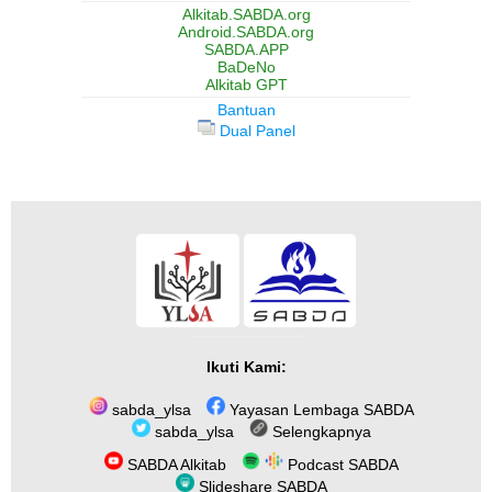
Alkitab.SABDA.org
Android.SABDA.org
SABDA.APP
BaDeNo
Alkitab GPT
Bantuan
Dual Panel
Ikuti Kami:
sabda_ylsa
Yayasan Lembaga SABDA
sabda_ylsa
Selengkapnya
SABDA Alkitab
Podcast SABDA
Slideshare SABDA