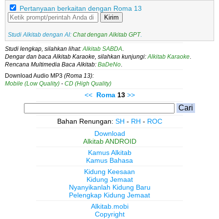
Pertanyaan berkaitan dengan Roma 13
Kirim
Studi Alkitab dengan AI:
Chat dengan Alkitab GPT
.
Studi lengkap, silahkan lihat:
Alkitab SABDA
.
Dengar dan baca Alkitab Karaoke, silahkan kunjungi:
Alkitab Karaoke
.
Rencana Multimedia Baca Alkitab:
BaDeNo
.
Download Audio MP3
(Roma 13):
Mobile (Low Quality)
-
CD (High Quality)
<<
Roma
13
>>
Bahan Renungan:
SH
-
RH
-
ROC
Download
Alkitab ANDROID
Kamus Alkitab
Kamus Bahasa
Kidung Keesaan
Kidung Jemaat
Nyanyikanlah Kidung Baru
Pelengkap Kidung Jemaat
Alkitab.mobi
Copyright