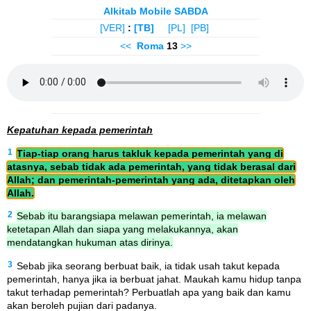
Alkitab Mobile SABDA
[VER]
:
[TB]
[PL]
[PB]
<<
Roma
13
>>
Kepatuhan kepada pemerintah
1
Tiap-tiap orang harus takluk kepada pemerintah yang di
atasnya, sebab tidak ada pemerintah, yang tidak berasal dari
Allah; dan pemerintah-pemerintah yang ada, ditetapkan oleh
Allah.
2
Sebab itu barangsiapa melawan pemerintah, ia melawan
ketetapan Allah dan siapa yang melakukannya, akan
mendatangkan hukuman atas dirinya.
3
Sebab jika seorang berbuat baik, ia tidak usah takut kepada
pemerintah, hanya jika ia berbuat jahat. Maukah kamu hidup tanpa
takut terhadap pemerintah? Perbuatlah apa yang baik dan kamu
akan beroleh pujian dari padanya.