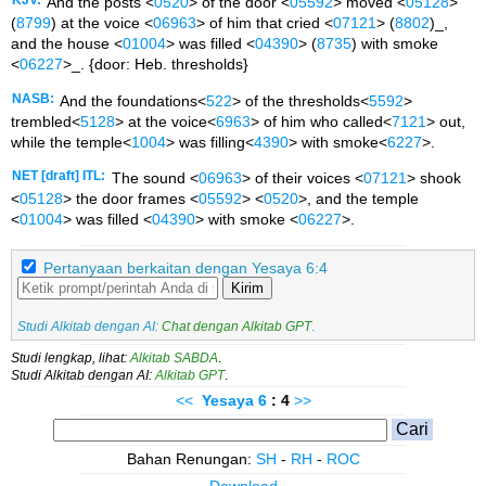
KJV:
And the posts <
0520
> of the door <
05592
> moved <
05128
>
(
8799
) at the voice <
06963
> of him that cried <
07121
> (
8802
)_,
and the house <
01004
> was filled <
04390
> (
8735
) with smoke
<
06227
>_. {door: Heb. thresholds}
NASB:
And the foundations<
522
> of the thresholds<
5592
>
trembled<
5128
> at the voice<
6963
> of him who called<
7121
> out,
while the temple<
1004
> was filling<
4390
> with smoke<
6227
>.
NET [draft] ITL:
The sound <
06963
> of their voices <
07121
> shook
<
05128
> the door frames <
05592
> <
0520
>, and the temple
<
01004
> was filled <
04390
> with smoke <
06227
>.
Pertanyaan berkaitan dengan Yesaya 6:4
Kirim
Studi Alkitab dengan AI:
Chat dengan Alkitab GPT
.
Studi lengkap, lihat:
Alkitab SABDA
.
Studi Alkitab dengan AI:
Alkitab GPT
.
<<
Yesaya
6
: 4
>>
Bahan Renungan:
SH
-
RH
-
ROC