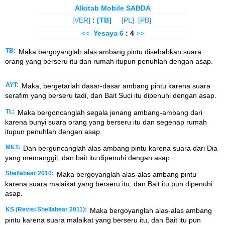
Alkitab Mobile SABDA
[VER]
:
[TB]
[PL]
[PB]
<<
Yesaya
6
: 4
>>
TB:
Maka bergoyanglah alas ambang pintu disebabkan suara
orang yang berseru itu dan rumah itupun penuhlah dengan asap.
AYT:
Maka, bergetarlah dasar-dasar ambang pintu karena suara
serafim yang berseru tadi, dan Bait Suci itu dipenuhi dengan asap.
TL:
Maka bergoncanglah segala jenang ambang-ambang dari
karena bunyi suara orang yang berseru itu dan segenap rumah
itupun penuhlah dengan asap.
MILT:
Dan berguncanglah alas ambang pintu karena suara dari Dia
yang memanggil, dan bait itu dipenuhi dengan asap.
Shellabear 2010:
Maka bergoyanglah alas-alas ambang pintu
karena suara malaikat yang berseru itu, dan Bait itu pun dipenuhi
asap.
KS (Revisi Shellabear 2011):
Maka bergoyanglah alas-alas ambang
pintu karena suara malaikat yang berseru itu, dan Bait itu pun