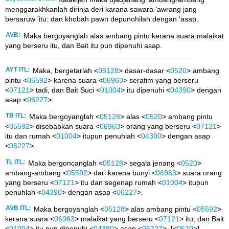
menggarakhkanlah dirinja deri karana sawara 'awrang jang
bersaruw 'itu: dan khobah pawn depunohilah dengan 'asap.
AVB:
Maka bergoyanglah alas ambang pintu kerana suara malaikat
yang berseru itu, dan Bait itu pun dipenuhi asap.
AYT ITL:
Maka, bergetarlah <
05128
> dasar-dasar <
0520
> ambang
pintu <
05592
> karena suara <
06963
> serafim yang berseru
<
07121
> tadi, dan Bait Suci <
01004
> itu dipenuhi <
04390
> dengan
asap <
06227
>.
TB ITL:
Maka bergoyanglah <
05128
> alas <
0520
> ambang pintu
<
05592
> disebabkan suara <
06963
> orang yang berseru <
07121
>
itu dan rumah <
01004
> itupun penuhlah <
04390
> dengan asap
<
06227
>.
TL ITL:
Maka bergoncanglah <
05128
> segala jenang <
0520
>
ambang-ambang <
05592
> dari karena bunyi <
06963
> suara orang
yang berseru <
07121
> itu dan segenap rumah <
01004
> itupun
penuhlah <
04390
> dengan asap <
06227
>.
AVB ITL:
Maka bergoyanglah <
05128
> alas ambang pintu <
05592
>
kerana suara <
06963
> malaikat yang berseru <
07121
> itu, dan Bait
<
01004
> itu pun dipenuhi <
04390
> asap <
06227
>. [<
0520
>]