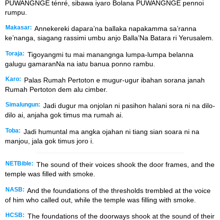
PUWANGNGE ténré, sibawa iyaro Bolana PUWANGNGE pennoi
rumpu.
Makasar:
Annekereki dapara’na ballaka napakamma sa’ranna
ke’nanga, siagang rassimi umbu anjo Balla’Na Batara ri Yerusalem.
Toraja:
Tigoyangmi tu mai manangnga lumpa-lumpa belanna
galugu gamaranNa na iatu banua ponno rambu.
Karo:
Palas Rumah Pertoton e mugur-ugur ibahan sorana janah
Rumah Pertoton dem alu cimber.
Simalungun:
Jadi dugur ma onjolan ni pasihon halani sora ni na dilo-
dilo ai, anjaha gok timus ma rumah ai.
Toba:
Jadi humuntal ma angka ojahan ni tiang sian soara ni na
manjou, jala gok timus joro i.
NETBible:
The sound of their voices shook the door frames, and the
temple was filled with smoke.
NASB:
And the foundations of the thresholds trembled at the voice
of him who called out, while the temple was filling with smoke.
HCSB:
The foundations of the doorways shook at the sound of their