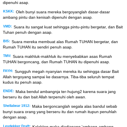
dipenuhi asap.
KSKK:
Oleh bunyi suara mereka bergoyanglah dasar-dasar
ambang pintu dan kenisah dipenuhi dengan asap.
VMD:
Suara itu sangat kuat sehingga pintu-pintu bergetar, dan Bait
Tuhan penuh dengan asap.
BIS:
Suara mereka membuat alas Rumah TUHAN bergetar, dan
Rumah TUHAN itu sendiri penuh asap.
TMV:
Suara makhluk-makhluk itu menyebabkan asas Rumah
TUHAN bergoncang, dan Rumah TUHAN itu dipenuhi asap.
FAYH:
Sungguh megah nyanyian mereka itu sehingga dasar Bait
Allah tergoyang sampai ke dasarnya. Tiba-tiba seluruh tempat
kudus itu penuh asap.
ENDE:
Maka bendul ambangnja ter-hujung2 karena suara jang
berseru itu dan bait Allah terpenuhi oleh awan.
Shellabear 1912:
Maka bergoncanglah segala alas bandul sebab
bunyi suara orang yang berseru itu dan rumah itupun penuhlah
dengan asap.
Leydekker Draft:
Kalakijen maka djadjanang 'ambang-ambang