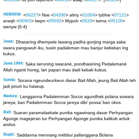
HEBREW:
<
06227
> Nse <
04390
> almy <
01004
> tybhw <
07121
>
arwqh <
06963
> lwqm <
05592
> Mypoh <
0520
> twma <
05128
>
wenyw (6:4)
Jawa:
Dhasaring dhempele lawang padha gonjing marga saka
swara panguwuh iku, tuwin padaleman mau banjur kebekan ing
kukus.
Jawa 1994:
Saka seruning swarané, pondhasining Pedalemané
Allah nganti horeg, lan papan mau dadi kebak kukus.
Sunda:
Sorana ngeundeurkeun dasar Bait Allah, jeung Bait Allah teh
jadi pinuh ku haseup.
Madura:
Langganna Padalemman Socce agundhek polana sowara
jareya, ban Padalemman Socce jareya dibi’ possa’ ban okos.
Bali:
Suaran paramalaekate punika ngawinang dasar Perhyangan
Agunge magejeran tur Perhyangan Agunge punika kalikub antuk
andus.
Bugis:
Saddanna mennang mébbui pallanggana Bolana