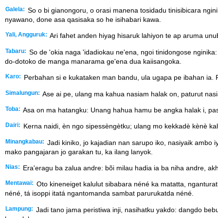
Galela:
So o bi gianongoru, o orasi manena tosidadu tinisibicara ng
nyawano, done asa qasisaka so he isihabari kawa.
Yali, Angguruk:
Ari fahet anden hiyag hisaruk lahiyon te ap aruma unu
Tabaru:
So de 'okia naga 'idadiokau ne'ena, ngoi tinidongose ngini
do-dotoko de manga manarama ge'ena dua kaiisangoka.
Karo:
Perbahan si e kukataken man bandu, ula ugapa pe ibahan ia. Pe
Simalungun:
Ase ai pe, ulang ma kahua nasiam halak on, paturut nas
Toba:
Asa on ma hatangku: Unang hahua hamu be angka halak i, paso
Dairi:
Kerna naidi, èn ngo sipessèngètku; ulang mo kekkadè kènè kala
Minangkabau:
Jadi kiniko, jo kajadian nan sarupo iko, nasiyaik ambo 
mako pangajaran jo garakan tu, ka ilang lanyok.
Nias:
Era'eragu ba zalua andre: bõi milau hadia ia ba niha andre, a
Mentawai:
Oto kineneiget kalulut sibabara néné ka matatta, ngantura
néné, tá isoppi itatá ngantomanda sambat parurukatda néné.
Lampung:
Jadi tano jama peristiwa inji, nasihatku yakdo: dangdo bebua