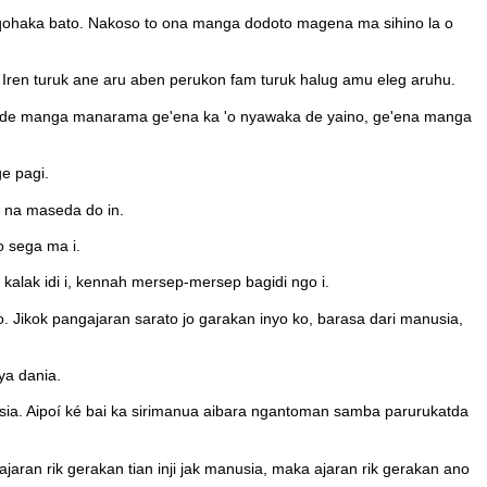
iaqohaka bato. Nakoso to ona manga dodoto magena ma sihino la o
. Iren turuk ane aru aben perukon fam turuk halug amu eleg aruhu.
oko de manga manarama ge'ena ka 'o nyawaka de yaino, ge'ena manga
e pagi.
i na maseda do in.
 sega ma i.
kalak idi i, kennah mersep-mersep bagidi ngo i.
o. Jikok pangajaran sarato jo garakan inyo ko, barasa dari manusia,
ya dania.
 sia. Aipoí ké bai ka sirimanua aibara ngantoman samba parurukatda
ajaran rik gerakan tian inji jak manusia, maka ajaran rik gerakan ano