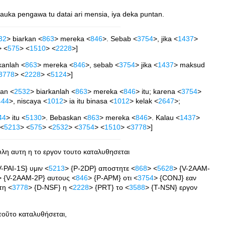
tauka pengawa tu datai ari mensia, iya deka puntan.
32
> biarkan <
863
> mereka <
846
>. Sebab <
3754
>, jika <
1437
>
> <
575
> <
1510
> <
2228
>]
kanlah <
863
> mereka <
846
>, sebab <
3754
> jika <
1437
> maksud
3778
> <
2228
> <
5124
>]
dan <
2532
> biarkanlah <
863
> mereka <
846
> itu; karena <
3754
>
444
>, niscaya <
1012
> ia itu binasa <
1012
> kelak <
2647
>;
44
> itu <
5130
>. Bebaskan <
863
> mereka <
846
>. Kalau <
1437
>
[<
5213
> <
575
> <
2532
> <
3754
> <
1510
> <
3778
>]
υλη αυτη η το εργον τουτο καταλυθησεται
V-PAI-1S} υμιν <
5213
> {P-2DP} αποστητε <
868
> <
5628
> {V-2AAM-
> {V-2AAM-2P} αυτους <
846
> {P-APM} οτι <
3754
> {CONJ} εαν
τη <
3778
> {D-NSF} η <
2228
> {PRT} το <
3588
> {T-NSN} εργον
τοῦτο καταλυθήσεται,