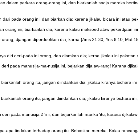
 dalam perkara orang-orang ini, dan biarkanlah sadja mereka bertind
i pada orang ini, dan biarkan dia; karena jikalau bicara ini atau peke
rang ini; biarkanlah dia, karena kalau maksoed ataw pekerdjaan ini d
ang, djangan diperdoeliken dia; karna {Ams 21:30; Yes 8:10; Mat 15:13
iri deri-pada ini orang, dan diamkan dia; kerna jikalau ini pakatan a
ri pada manusija-ma-nusija ini, bejarkan dija aw-rang! Karana djikalaw
anlah orang itu, jangan diindahkan dia: jikalau kiranya bichara ini
anlah orang itu, jangan diindahkan dia; jikalau kiranya bichara ini,
 pada manusija 2 'ini, dan bejarkanlah marika 'itu, karana djikalaw bitja
pa-apa tindakan terhadap orang itu. Bebaskan mereka. Kalau rancanga