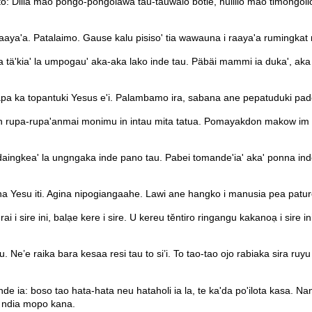
yito: Diila mao̒ pongo-pongolawa tau-tauwalo botie, huliilo mao̒ timongol
raaya'a. Patalaimo. Gause kalu pisiso' tia wawauna i raaya'a rumingkat 
 tä'kia' la umpogau' aka-aka lako inde tau. Päbäi mammi ia duka', aka
 ka topantuki Yesus e'i. Palambamo ira, sabana ane pepatuduki pade p
rupa-rupa'anmai monimu in intau mita tatua. Pomayakdon makow im mo
daingkea' la ungngaka inde pano tau. Pabei tomande'ia' aka' ponna in
na Yesu iti. Agina nipogiangaahe. Lawi ane hangko i manusia pea patu
i i sire ini, balạe kere i sire. U kereu těntiro ringangu kakanoạ i sir
u. Ne’e raika bara kesaa resi tau to si’i. To tao-tao ojo rabiaka sira 
nde ia: boso tao hata-hata neu hataholi ia la, te ka'da po'ilota kasa.
n ndia mopo kana.