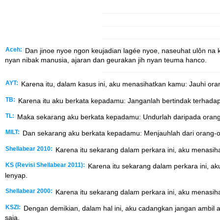
Aceh:
Dan jinoe nyoe ngon keujadian lagée nyoe, naseuhat ulôn na
nyan nibak manusia, ajaran dan geurakan jih nyan teuma hanco.
AYT:
Karena itu, dalam kasus ini, aku menasihatkan kamu: Jauhi orang
TB:
Karena itu aku berkata kepadamu: Janganlah bertindak terhadap 
TL:
Maka sekarang aku berkata kepadamu: Undurlah daripada orang ini,
MILT:
Dan sekarang aku berkata kepadamu: Menjauhlah dari orang-oran
Shellabear 2010:
Karena itu sekarang dalam perkara ini, aku menasiha
KS (Revisi Shellabear 2011):
Karena itu sekarang dalam perkara ini, ak
lenyap.
Shellabear 2000:
Karena itu sekarang dalam perkara ini, aku menasiha
KSZI:
Dengan demikian, dalam hal ini, aku cadangkan jangan ambil a
saja.