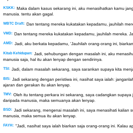
KSKK:
Maka dalam kasus sekarang ini, aku menasihatkan kamu jangan
manusia. tentu akan gagal.
WBTC Draft:
Dan tentang mereka kukatakan kepadamu, jauhilah merek
VMD:
Dan tentang mereka kukatakan kepadamu, jauhilah mereka. Jan
AMD:
Jadi, aku berkata kepadamu, 'Jauhilah orang-orang ini, biarka
Kitab Kehidupan:
Jadi, sehubungan dengan masalah ini, aku menasihat
manusia saja, hal itu akan lenyap dengan sendirinya.
TSI:
Jadi, dalam masalah sekarang, saya sarankan supaya kita menja
BIS:
Jadi sekarang dengan peristiwa ini, nasihat saya ialah: jangan
ajaran dan gerakan itu akan lenyap.
TMV:
Oleh itu tentang perkara ini sekarang, saya cadangkan supaya 
daripada manusia, maka semuanya akan lenyap.
BSD:
Jadi sekarang, mengenai masalah ini, saya menasihati kalian 
manusia, maka semua itu akan lenyap.
FAYH:
"Jadi, nasihat saya ialah biarkan saja orang-orang ini. Kalau