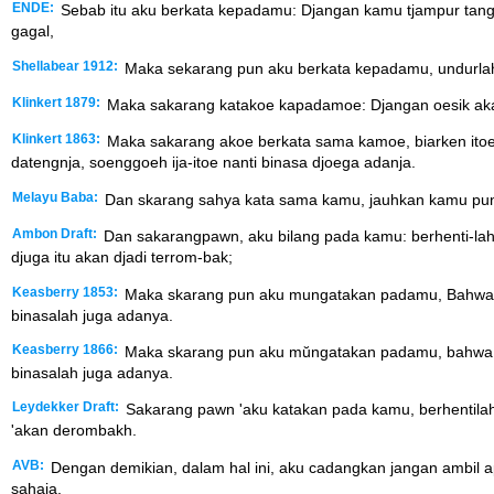
ENDE:
Sebab itu aku berkata kepadamu: Djangan kamu tjampur tangan
gagal,
Shellabear 1912:
Maka sekarang pun aku berkata kepadamu, undurlah dar
Klinkert 1879:
Maka sakarang katakoe kapadamoe: Djangan oesik akan o
Klinkert 1863:
Maka sakarang akoe berkata sama kamoe, biarken itoe or
datengnja, soenggoeh ija-itoe nanti binasa djoega adanja.
Melayu Baba:
Dan skarang sahya kata sama kamu, jauhkan kamu punya d
Ambon Draft:
Dan sakarangpawn, aku bilang pada kamu: berhenti-lah de
djuga itu akan djadi terrom-bak;
Keasberry 1853:
Maka skarang pun aku mungatakan padamu, Bahwa biark
binasalah juga adanya.
Keasberry 1866:
Maka skarang pun aku mŭngatakan padamu, bahwa biark
binasalah juga adanya.
Leydekker Draft:
Sakarang pawn 'aku katakan pada kamu, berhentilah deri
'akan derombakh.
AVB:
Dengan demikian, dalam hal ini, aku cadangkan jangan ambil a
sahaja.