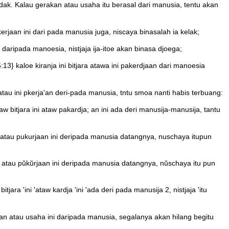
ak. Kalau gerakan atau usaha itu berasal dari manusia, tentu akan
rjaan ini dari pada manusia juga, niscaya binasalah ia kelak;
aripada manoesia, nistjaja ija-itoe akan binasa djoega;
} kaloe kiranja ini bitjara atawa ini pakerdjaan dari manoesia
tau ini pkerja'an deri-pada manusia, tntu smoa nanti habis terbuang:
 bitjara ini ataw pakardja; an ini ada deri manusija-manusija, tantu
 atau pukurjaan ini deripada manusia datangnya, nuschaya itupun
 atau pŭkŭrjaan ini deripada manusia datangnya, nŭschaya itu pun
ra 'ini 'ataw kardja 'ini 'ada deri pada manusija 2, nistjaja 'itu
n atau usaha ini daripada manusia, segalanya akan hilang begitu