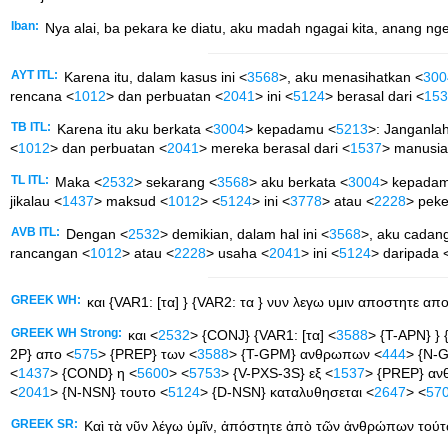
Iban:
Nya alai, ba pekara ke diatu, aku madah ngagai kita, anang nger
AYT ITL:
Karena itu, dalam kasus ini <
3568
>, aku menasihatkan <
300
rencana <
1012
> dan perbuatan <
2041
> ini <
5124
> berasal dari <
153
TB ITL:
Karena itu aku berkata <
3004
> kepadamu <
5213
>: Janganlah
<
1012
> dan perbuatan <
2041
> mereka berasal dari <
1537
> manusia
TL ITL:
Maka <
2532
> sekarang <
3568
> aku berkata <
3004
> kepada
jikalau <
1437
> maksud <
1012
> <
5124
> ini <
3778
> atau <
2228
> peke
AVB ITL:
Dengan <
2532
> demikian, dalam hal ini <
3568
>, aku cadan
rancangan <
1012
> atau <
2228
> usaha <
2041
> ini <
5124
> daripada 
GREEK WH:
και {VAR1: [τα] } {VAR2: τα } νυν λεγω υμιν αποστητε α
GREEK WH Strong:
και <
2532
> {CONJ} {VAR1: [τα] <
3588
> {T-APN} } 
2P} απο <
575
> {PREP} των <
3588
> {T-GPM} ανθρωπων <
444
> {N-
<
1437
> {COND} η <
5600
> <
5753
> {V-PXS-3S} εξ <
1537
> {PREP} α
<
2041
> {N-NSN} τουτο <
5124
> {D-NSN} καταλυθησεται <
2647
> <
57
GREEK SR:
Καὶ τὰ νῦν λέγω ὑμῖν, ἀπόστητε ἀπὸ τῶν ἀνθρώπων τούτων