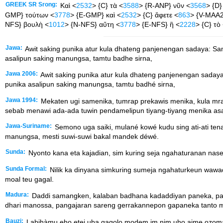
GREEK SR Srong:
Καὶ <
2532
> {C} τὰ <
3588
> {R-ANP} νῦν <
3568
> {D}
GMP} τούτων <
3778
> {E-GMP} καὶ <
2532
> {C} ἄφετε <
863
> {V-MAA2
NFS} βουλὴ <
1012
> {N-NFS} αὕτη <
3778
> {E-NFS} ἢ <
2228
> {C} τὸ
Jawa:
Awit saking punika atur kula dhateng panjenengan sadaya: 
asalipun saking manungsa, tamtu badhe sirna,
Jawa 2006:
Awit saking punika atur kula dhateng panjenengan sada
punika asalipun saking manungsa, tamtu badhé sirna,
Jawa 1994:
Mekaten ugi samenika, tumrap prekawis menika, kula m
sebab menawi ada-ada tuwin pendamelipun tiyang-tiyang menika asa
Jawa-Suriname:
Semono uga saiki, mulané kowé kudu sing ati-ati te
manungsa, mesti suwi-suwi bakal mandek déwé.
Sunda:
Nyonto kana eta kajadian, sim kuring seja ngahaturanan naseha
Sunda Formal:
Nilik ka dinyana simkuring sumeja ngahaturkeun wawadi
moal teu gagal.
Madura:
Daddi samangken, kalaban badhana kadaddiyan paneka, pa
dhari manossa, pangajaran sareng gerrakannepon gapaneka tanto 
Bauzi:
Labihàmu eho etei uba gagolo modem im nim uho aime ozomal