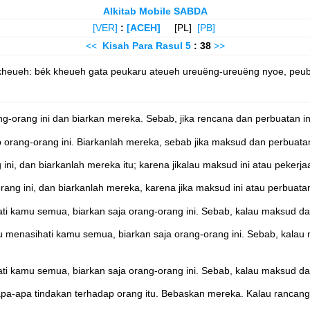
Alkitab Mobile SABDA
[VER]
:
[ACEH]
[PL]
[PB]
<<
Kisah Para Rasul
5
: 38
>>
 kheueh: bék kheueh gata peukaru ateueh ureuëng-ureuëng nyoe, pe
-orang ini dan biarkan mereka. Sebab, jika rencana dan perbuatan ini b
orang-orang ini. Biarkanlah mereka, sebab jika maksud dan perbuatan
 dan biarkanlah mereka itu; karena jikalau maksud ini atau pekerjaan
g ini, dan biarkanlah mereka, karena jika maksud ini atau perbuatan 
ti kamu semua, biarkan saja orang-orang ini. Sebab, kalau maksud dan
u menasihati kamu semua, biarkan saja orang-orang ini. Sebab, kalau
ti kamu semua, biarkan saja orang-orang ini. Sebab, kalau maksud dan
pa-apa tindakan terhadap orang itu. Bebaskan mereka. Kalau rancanga