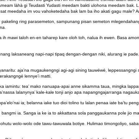
eam làhà gi Teudasti Yudasti meedam bakti ulohona meedam bak. Lab
susat meedaha im vou vahoketedaha bak lam ba iho akati gagu male? A
tur pakeling ring parasemeton, sampunang pisan semeton mlegendahan
na.
 ih mawi taloh en-en taharep kare oloh toh, nalua ih ewen. Basa amon
mpunang laksaneang napi-napi tipaq dengan-dengan niki, alurang ie pade
iyanaritu: aja’na mugaukengngi agi-agi sining tauwéwé, leppessangn
erakangngé lennye’i matti.
 iamintu: tea’ mako nanuapa-apai anne sikamma taua, mingka lappa
nassa lalanynya’ kale-kale tonji anjo apa napangngajarranga nagauk
a’elo’nai ia; belanna iake tuo dioi tolino tu lalan penaa iate ba’tu pe
an bangmi ia. Sanga ia ke ia to akkattana sola panggaukanna pole jio m
pohutu wolo-wolo ode tawu-tawuwala botiye. Hulimao timongoliyo, saba