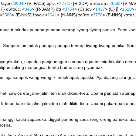
 λέγω <
3004
> {V-IPA1S} ὑμῖν, <
4771
> {R-2DP} ἀπόστητε <
868
> {V-MA
P} αὐτούς, <
846
> {R-3AMP} ὅτι <
3754
> {C} ἐὰν <
1437
> {C} ᾖ <
1510
> 
 <
3588
> {E-NNS} ἔργον <
2041
> {N-NNS} τοῦτο <
3778
> {E-NNS} καταλυ
Sampun tumindak punapa-punapa tumrap tiyang-tiyang punika. Sami k
ya: Sampun tumindak punapa-punapa tumrap tiyang-tiyang punika. Sa
rayogèkaken, supados panjenengan sampun ngantos nindakaken mena
lipun saking manungsa, temtu badhé sirep piyambak.
nan, aja sampèk wong-wong iki mbok apak-apakké. Aja dialang-alangi
t, sawios eta jalmi-jalmi teh ulah dikieu-kieu. Upami paniatan atanapi
, keun bae eta jalmi-jalmi teh ulah dikitu-kieu. Upami pakarepan ata
manggi kaula sapaneka: diggal panneng saos reng-oreng paneka. Sa
mosna.
e. Ame Yesusat Aho gagu olu Am im vameadume esmozi laiam dam lam