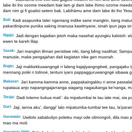
labe ibi iho ozome meedam bak lam gi dam labe ihimo ozome meedam
dam nim gi fi goaitoi setem bak. Labihàmu ame dam labe ibi iho Ye
Bali:
Kadi asapunika taler ngeniang indike sane mangkin, tiang ma
pakardinipune punika saking imanusa kawitnyane, sinah ipun jaga sir
Ngaju:
Jadi dengan kajadian jetoh maka nasehat ayungku kalotoh: ela
ewen te kareh lilap.
Sasak:
Jari mangkin lẽman peristiwe niki, tiang bẽng nasẽhat: Sa
manusie, make pengajahan dait kegiatan nike gen musnah.
Bugis:
Jaji makkekkuwangngé ri laleng kajajiyangngéwé, pangajaku 
mennang poléi ri tolinoé, tentuni iyaro pappagguruwangngé sibawa g
Makasar:
Jari kamma-kamma anne, pappakaingakku ri anne passalaka
rupataua anjo napangngajarranga siagang nagaukanga ke’nanga, ma’
Toraja:
Dadi totemo kukua mati’: da mipatumbai te tau iate mai, sia pop
Duri:
Jaji, ianna aku', danggi' lalo mipatumba-tumbai tee tau, la'par
Gorontalo:
Uwitolo sababuliyo poleleu mayi ode olimongoli, dila mao 
mao ma moli.