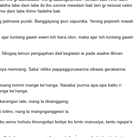
iha labe dam labe ibi iho ozome meedam bak lam gi neisoat vaitoi
me dam labe ihimo faidehe bak.
g jadmane puniki. Banggayang ipun sapunika. Yening pepineh miwah
 ajar tuntang gawin ewen toh bara olon, maka ajar toh tuntang gawin
. Sẽngaq lamun pengajahan dait kegiatan ie pade asalne lẽman
gi siya mennang. Saba’ rékko pappagguruwanna sibawa gerakanna
ssang tommi mange ke’nanga. Nasaba’ punna apa-apa battu ri
anga ke’nanga.
ngkarangan iate, inang la disanggang;
ai tolino, nang la mangnganggean ia.
bu wonu huhutu limongoliyo botiye bo lonto manusiya, tantu ngope'e