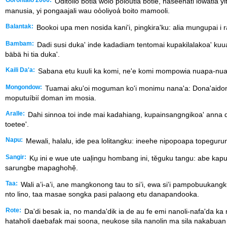
Gorontalo 2006:
Oditolio botia wolo polou̒tia botie, naseehati lowatia 
manusia, yi pongaajali wau oo̒oliyoa̒ boito mamooli.
Balantak:
Bookoi upa men nosida kani'i, pingkira'ku: alia mungupai i 
Bambam:
Dadi susi duka' inde kadadiam tentomai kupakilalakoa' kuua
bäbä hi tia duka'.
Kaili Da'a:
Sabana etu kuuli ka komi, ne'e komi mompowia nuapa-nuapa
Mongondow:
Tuamai aku'oi moguman ko'i monimu nana'a: Dona'aidon 
moputuíbií doman im mosia.
Aralle:
Dahi sinnoa toi inde mai kadahiang, kupainsangngikoa' anna 
toetee'.
Napu:
Mewali, halalu, ide pea lolitangku: ineehe nipopoapa topeguru
Sangir:
Kụ ini e wue ute ual᷊ingu hombang ini, těguku tangu: abe kapura
sarungbe mapaghohẹ̌.
Taa:
Wali a’i-a’i, ane mangkonong tau to si’i, ewa si’i pampobuukangk
nto lino, taa masae songka pasi palaong etu danapandooka.
Rote:
Da'di besak ia, no manda'dik ia de au fe emi nanoli-nafa'da ka 
hataholi daebafak mai soona, neukose sila nanolin ma sila nakabua