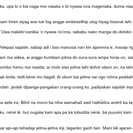
inika, upa lo o kia naga moi niaaka o bi nyawa ona magenaka, duma n
bam hiren siyag ane tuk fug angge embeselihip ulug hiyag hisaruk lahi
ka: 'Uwa niakido'oanikia 'o nyawa no'ona, sababu nako manga do-dot
lepas sajalah, sabap adi i bas manusia nari kin ajarenna e, masap ng
iam ma sidea, ai anggo humbani jolma do sura-sura ampa horja on, sa
mbu hamu ma nasida; ai molo sian jolma tahi dohot ulaon on, na laho
k ènda, belli kènè mo bagidi. Ai ukum bai jelma nai ngo rohna peddah 
iyolah: janlah dipanga-pangakan urang-urang ko, padiyakan sajolah iny
kha aefa ira. Bõrõ na moroi ba niha wamahaõ awõ halõw̃õra andrõ ba ta
tku, néné lé: buí nugalai kam apa pa ka tubudda néné, bá puuukú kam
t api-api tehadap jelma-jelma inji, taganko gaoh tian. Mani kik ajaran-