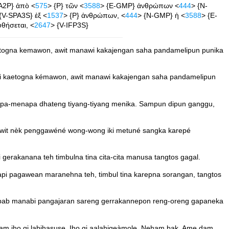
A2P} ἀπὸ <
575
> {P} τῶν <
3588
> {E-GMP} ἀνθρώπων <
444
> {N-
{V-SPA3S} ἐξ <
1537
> {P} ἀνθρώπων, <
444
> {N-GMP} ἡ <
3588
> {E-
θήσεται, <
2647
> {V-IFP3S}
aetogna kemawon, awit manawi kakajengan saha pandamelipun punika
mi kaetogna kémawon, awit manawi kakajengan saha pandamelipun
pa-menapa dhateng tiyang-tiyang menika. Sampun dipun ganggu,
, awit nèk penggawéné wong-wong iki metuné sangka karepé
 gerakanana teh timbulna tina cita-cita manusa tangtos gagal.
napi pagawean maranehna teh, timbul tina karepna sorangan, tangtos
bab manabi pangajaran sareng gerrakannepon reng-oreng gapaneka
 iho gi labihasuse. Iho gi aalahigeàmole. Neham bak. Ame dam