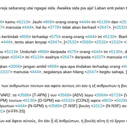
eja sebarang utai ngagai sida. Awakka sida pia aja! Laban enti pelan 
4
> kamu <
5213
>: Jauhi <
868
> orang-orang <
444
> ini <
5130
> dan <
25
7
> manusia <
444
>, hal itu <
3778
> tidak akan berhasil <
2647
>. [<
2532
 bertindak <
868
> terhadap <
575
> orang-orang <
444
> ini <
5130
>. Biar
 <
444
>, tentu akan lenyap <
2647
>, [<
2532
> <
3568
> <
2532
> <
1510
> <
mu <
5213
>: Undurlah <
868
> daripada <
575
> orang <
444
> ini <
5130
>, 
rjaan <
2041
> ini <
5124
> asalnya <
2647
> daripada <
1537
> manusia <
gkan <
3004
> jangan ambil <
868
> apa-apa tindakan terhadap orang <
4
<
1537
> manusia <
444
>, segalanya akan hilang <
2647
> begitu sahaja. 
πο των ανθρωπων τουτων και αφετε αυτους οτι εαν η εξ ανθρωπων η βο
{VAR2: τα <
3588
> {T-APN} } νυν <
3568
> {ADV} λεγω <
3004
> <
5719
> {
GPM} τουτων <
5130
> {D-GPM} και <
2532
> {CONJ} αφετε <
863
> <
5628
νθρωπων <
444
> {N-GPM} η <
3588
> {T-NSF} βουλη <
1012
> {N-NSF} αυ
01
> {V-FPI-3S}
 καὶ ἄφετε αὐτούς, ὅτι ἐὰν ᾖ ἐξ ἀνθρώπων, ἡ βουλὴ αὕτη ἢ τὸ ἔργον 