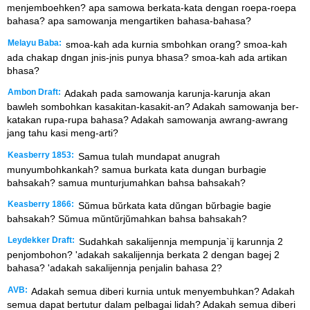
menjemboehken? apa samowa berkata-kata dengan roepa-roepa
bahasa? apa samowanja mengartiken bahasa-bahasa?
Melayu Baba:
smoa-kah ada kurnia smbohkan orang? smoa-kah
ada chakap dngan jnis-jnis punya bhasa? smoa-kah ada artikan
bhasa?
Ambon Draft:
Adakah pada samowanja karunja-karunja akan
bawleh sombohkan kasakitan-kasakit-an? Adakah samowanja ber-
katakan rupa-rupa bahasa? Adakah samowanja awrang-awrang
jang tahu kasi meng-arti?
Keasberry 1853:
Samua tulah mundapat anugrah
munyumbohkankah? samua burkata kata dungan burbagie
bahsakah? samua munturjumahkan bahsa bahsakah?
Keasberry 1866:
Sŭmua bŭrkata kata dŭngan bŭrbagie bagie
bahsakah? Sŭmua mŭntŭrjŭmahkan bahsa bahsakah?
Leydekker Draft:
Sudahkah sakalijennja mempunja`ij karunnja 2
penjombohon? 'adakah sakalijennja berkata 2 dengan bagej 2
bahasa? 'adakah sakalijennja penjalin bahasa 2?
AVB:
Adakah semua diberi kurnia untuk menyembuhkan? Adakah
semua dapat bertutur dalam pelbagai lidah? Adakah semua diberi