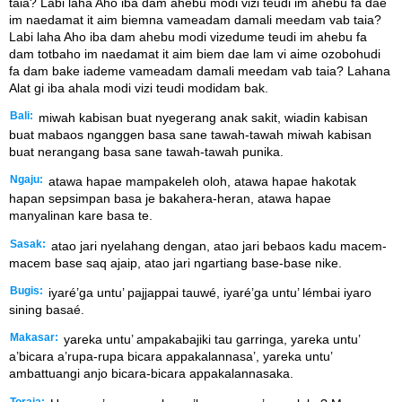
taia? Labi laha Aho iba dam ahebu modi vizi teudi im ahebu fa dae
im naedamat it aim biemna vameadam damali meedam vab taia?
Labi laha Aho iba dam ahebu modi vizedume teudi im ahebu fa
dam totbaho im naedamat it aim biem dae lam vi aime ozobohudi
fa dam bake iademe vameadam damali meedam vab taia? Lahana
Alat gi iba ahala modi vizi teudi modidam bak.
Bali:
miwah kabisan buat nyegerang anak sakit, wiadin kabisan
buat mabaos nganggen basa sane tawah-tawah miwah kabisan
buat nerangang basa sane tawah-tawah punika.
Ngaju:
atawa hapae mampakeleh oloh, atawa hapae hakotak
hapan sepsimpan basa je bakahera-heran, atawa hapae
manyalinan kare basa te.
Sasak:
atao jari nyelahang dengan, atao jari bebaos kadu macem-
macem base saq ajaip, atao jari ngartiang base-base nike.
Bugis:
iyaré’ga untu’ pajjappai tauwé, iyaré’ga untu’ lémbai iyaro
sining basaé.
Makasar:
yareka untu’ ampakabajiki tau garringa, yareka untu’
a’bicara a’rupa-rupa bicara appakalannasa’, yareka untu’
ambattuangi anjo bicara-bicara appakalannasaka.
Toraja: