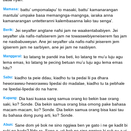
Mamasa:
battu' umpomalapu' to masaki, battu' kamanarangan
mantula' umpake basa memangnga-mangnga, iaraka anna
kamanarangan untetteranni kalembasanna lako tau senga'.
Berik:
Jei seyafter angtane nafsi jam ne waakentababiyen. Jei
seyafter ula nafis-nafsiserem jam ne towaswebiyeneiserem fas jam
ne nasbabuweyan. Ane jei seyafter ula nafis-nafsi jeiserem jem
igiserem jam ne sarbiyen, ane jei jam ne nasbiyen.
Manggarai:
ko latang te pandé ina beti, ko latang te mu’u luju agu
lema emas, ko latang te pecing betuan mu’u luju agu lema emas
hitu?
Sabu:
kiadho ta peie ddau, kiadho tu ta pedai lii pa dhara
heworawwu-heworawwu lipedai do madalae, kiadho tu ta pebhale
ne lipedai-lipedai do na harre.
Kupang:
Dia kasi kuasa sang samua orang ko bekin bae orang
saki, ko? Sonde. Dia bekin samua orang bisa omong pake bahasa
macam-macam, ko? Sonde. Dia bekin samua orang bisa kasi tau
itu bahasa dong pung arti, ko? Sonde.
Abun:
Sane dom yé bok ne sino nggiwa ben ye gato i ne ge kadit bi
suki ne bado? Nde re. Sane o, yé bok ne sino nggiwa ki suk su a yi