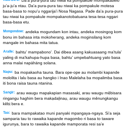
Da'a pura-pura tau niwai ka pompakule mompakabelo
ju'a-ju'a ntau. Da'a pura-pura tau niwai ka pompakule motesa
basa-basa to nopu'u nggarija'i Nosa Nagasa. Pade da'a pura-pura
tau niwai ka pompakule mompakanotobatuana tesa-tesa nggari
basa-basa etu.
Mongondow:
andeka mogundam kon intau, andeka mosingog kom
bonu im bahasa inta mokoherang, andeka moginsilang kom
mangale im bahasa mita tatua.
Aralle:
bahtu' mampabono'. Dai dibea asang kakuasaang ma'tula'
yaling di ma'kahupa-hupa basa, bahtu' umpebahtuang yato basa
anna malai napähäng solana.
Napu:
ba mopakaoha tauna. Bara ope-ope au molambi kapande
mololita i lalu basa au hangko i Inao Malelaha ba mopalimba basa
iti bona raisa tauna ntanina.
Sangir:
arau waugu mapạkapian masasakị, arau waugu mẹ̌bisara
ringangu haghim bera makạdal᷊inaụ, arau waugu měnungkangu
kěbị bera e.
Taa:
bara mampakatao muni panyaki mpangaya-ngaya. Si’a seja
samparia tau to rawaika kapande magombo ri basa to taware
igurunya, bara to rawaika kapande mamporata resi sa’e