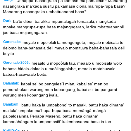
Unnappa’ nasangraka pa’kamase ma’pamaleke? Manarang
nasangraka ma’kada susitu pa’kamase diona ma’rupa-rupa basa?
Manarang nasangraka umbattuananni basa?
Duri:
ba'tu diben barakka' mpamalagah tomasaki, mangkada
mpake mangrupa-rupa basa mejangngaran, iarika mbattuanannii
joo basa mejangngaran.
Gorontalo:
meyalo mopo'oluli ta mongongoto, meyalo mobisala to
delomo baha-bahasala deli meyalo momituwa baha-bahasala deli
boyito.
Gorontalo 2006:
meaalo u mopoo̒luli tau, meaalo u mobisala wolo
bahasa hidala-dalaala u moo̒linggolabe, meaalo motohuwale
babaa-hasawaalo boito.
Balantak:
kabai se' bo pengelesi'i mian, kabai se' men bo
pomorobukon wurung men kobangang, kabai se' bo pangarat
wurung men kobangang iya'a.
Bambam:
battu haka la umpabono' to masaki, battu haka dimana'
ma'tula' umpake ma'hupa-hupa basa memängä-mängä
pa'palosainna Penaba Maseho, battu haka dimana'
kamanähängam la umpomasiä' kalembasanna basa ia too.
Kaili Da'a: