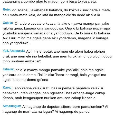
batuanginya gombo ntau to magombo ri basa to yusa etu.
Rote:
do soaneu lakahahaik hataholi, do kokolak linik dede'a mata
beu mata-mata kala, do lafa'da mangalele'do dede'ak sila la.
Galela:
Ona de o cocatu o kuasa, la aku o nyawa manga panyake
isiloha gena, kanaga ona yangoduwa. Ona o bi bahasa irupa-rupa
yosibobicara gena kanaga ona yangoduwa. De lo ona o bi bahasa
Awi Gurumino ma ngale gena aku yodedemo, magena lo kanaga
ona yangoduwa.
Yali, Angguruk:
Ap hihir eneptuk ane men ele alem haleg elehon
uruk ane men ele ino hebeltuk ane men turuk lamuhup ulug it obog
toho unubam emberisi?
Tabaru:
bolo 'o nyawa manga panyake yosi'aiki, bolo ma ngale
yobicara de 'o demo 'i'ini-'inioka 'ihera-herangi, bolo yosiguti ma
ngale 'o demo-demo ge'ena.
Karo:
Labo kerina kalak si lit i bas ia pemere pepalem kalak si
penakiten, ntah kengasupen ngerana i bas erbage-bage cakap
Kesah, ntah kengasupen nuriken antusen cakap Kesah e.
Simalungun:
Ai haganup do dapotan sibere-bere pamalumkon? Ai
haganup do marhata na legan? Ai haganup do pandei