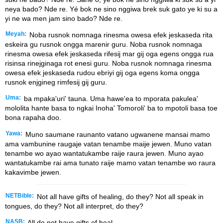
neya bado? Nde re. Yé bok ne sino nggiwa brek suk gato ye ki su a
yi ne wa men jam sino bado? Nde re.
Meyah:
Noba rusnok nomnaga rinesma owesa efek jeskaseda rita
eskeira gu rusnok ongga marenir guru. Noba rusnok nomnaga
rinesma owesa efek jeskaseda rifesij mar gij oga egens ongga rua
risinsa rinejginaga rot enesi guru. Noba rusnok nomnaga rinesma
owesa efek jeskaseda rudou ebriyi gij oga egens koma ongga
rusnok enjgineg rimfesij gij guru.
Uma:
ba mpaka'uri' tauna. Uma hawe'ea to mporata pakulea'
mololita hante basa to ngkai Inoha' Tomoroli' ba to mpotoli basa toe
bona rapaha doo.
Yawa:
Muno saumane raunanto vatano ugwanene mansai mamo
ama vambunine raugaje vatan tenambe maije jewen. Muno vatan
tenambe wo ayao wantatukambe raije raura jewen. Muno ayao
wantatukambe rai ama tunato raije mamo vatan tenambe wo raura
kakavimbe jewen.
NETBible:
Not all have gifts of healing, do they? Not all speak in
tongues, do they? Not all interpret, do they?
NASB:
All do not have gifts of heal