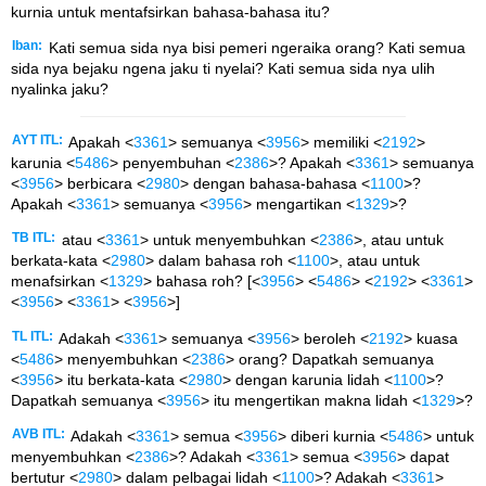
kurnia untuk mentafsirkan bahasa-bahasa itu?
Iban:
Kati semua sida nya bisi pemeri ngeraika orang? Kati semua
sida nya bejaku ngena jaku ti nyelai? Kati semua sida nya ulih
nyalinka jaku?
AYT ITL:
Apakah <
3361
> semuanya <
3956
> memiliki <
2192
>
karunia <
5486
> penyembuhan <
2386
>? Apakah <
3361
> semuanya
<
3956
> berbicara <
2980
> dengan bahasa-bahasa <
1100
>?
Apakah <
3361
> semuanya <
3956
> mengartikan <
1329
>?
TB ITL:
atau <
3361
> untuk menyembuhkan <
2386
>, atau untuk
berkata-kata <
2980
> dalam bahasa roh <
1100
>, atau untuk
menafsirkan <
1329
> bahasa roh? [<
3956
> <
5486
> <
2192
> <
3361
>
<
3956
> <
3361
> <
3956
>]
TL ITL:
Adakah <
3361
> semuanya <
3956
> beroleh <
2192
> kuasa
<
5486
> menyembuhkan <
2386
> orang? Dapatkah semuanya
<
3956
> itu berkata-kata <
2980
> dengan karunia lidah <
1100
>?
Dapatkah semuanya <
3956
> itu mengertikan makna lidah <
1329
>?
AVB ITL:
Adakah <
3361
> semua <
3956
> diberi kurnia <
5486
> untuk
menyembuhkan <
2386
>? Adakah <
3361
> semua <
3956
> dapat
bertutur <
2980
> dalam pelbagai lidah <
1100
>? Adakah <
3361
>