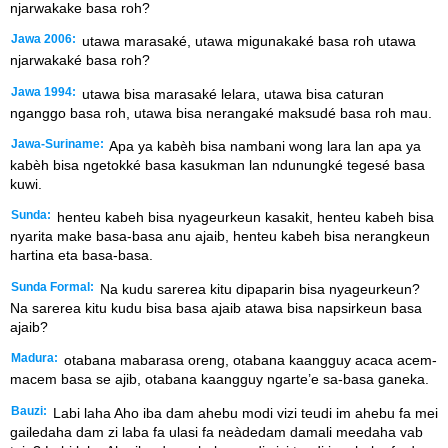
njarwakake basa roh?
Jawa 2006:
utawa marasaké, utawa migunakaké basa roh utawa
njarwakaké basa roh?
Jawa 1994:
utawa bisa marasaké lelara, utawa bisa caturan
nganggo basa roh, utawa bisa nerangaké maksudé basa roh mau.
Jawa-Suriname:
Apa ya kabèh bisa nambani wong lara lan apa ya
kabèh bisa ngetokké basa kasukman lan ndunungké tegesé basa
kuwi.
Sunda:
henteu kabeh bisa nyageurkeun kasakit, henteu kabeh bisa
nyarita make basa-basa anu ajaib, henteu kabeh bisa nerangkeun
hartina eta basa-basa.
Sunda Formal:
Na kudu sarerea kitu dipaparin bisa nyageurkeun?
Na sarerea kitu kudu bisa basa ajaib atawa bisa napsirkeun basa
ajaib?
Madura:
otabana mabarasa oreng, otabana kaangguy acaca acem-
macem basa se ajib, otabana kaangguy ngarte’e sa-basa ganeka.
Bauzi:
Labi laha Aho iba dam ahebu modi vizi teudi im ahebu fa mei
gailedaha dam zi laba fa ulasi fa neàdedam damali meedaha vab