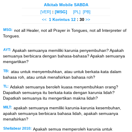
Alkitab Mobile SABDA
[VER]
:
[MSG]
[PL]
[PB]
<<
1 Korintus
12
: 30
>>
MSG:
not all Healer, not all Prayer in Tongues, not all Interpreter of
Tongues.
AYT:
Apakah semuanya memiliki karunia penyembuhan? Apakah
semuanya berbicara dengan bahasa-bahasa? Apakah semuanya
mengartikan?
TB:
atau untuk menyembuhkan, atau untuk berkata-kata dalam
bahasa roh, atau untuk menafsirkan bahasa roh?
TL:
Adakah semuanya beroleh kuasa menyembuhkan orang?
Dapatkah semuanya itu berkata-kata dengan karunia lidah?
Dapatkah semuanya itu mengertikan makna lidah?
MILT:
apakah semuanya memiliki karunia-karunia kesembuhan,
apakah semuanya berbicara bahasa lidah, apakah semuanya
menafsirkan?
Shellabear 2010:
Apakah semua memperoleh karunia untuk