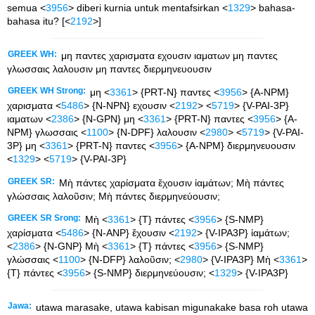
semua <
3956
> diberi kurnia untuk mentafsirkan <
1329
> bahasa-
bahasa itu? [<
2192
>]
GREEK WH:
μη παντες χαρισματα εχουσιν ιαματων μη παντες
γλωσσαις λαλουσιν μη παντες διερμηνευουσιν
GREEK WH Strong:
μη <
3361
> {PRT-N} παντες <
3956
> {A-NPM}
χαρισματα <
5486
> {N-NPN} εχουσιν <
2192
> <
5719
> {V-PAI-3P}
ιαματων <
2386
> {N-GPN} μη <
3361
> {PRT-N} παντες <
3956
> {A-
NPM} γλωσσαις <
1100
> {N-DPF} λαλουσιν <
2980
> <
5719
> {V-PAI-
3P} μη <
3361
> {PRT-N} παντες <
3956
> {A-NPM} διερμηνευουσιν
<
1329
> <
5719
> {V-PAI-3P}
GREEK SR:
Μὴ πάντες χαρίσματα ἔχουσιν ἰαμάτων; Μὴ πάντες
γλώσσαις λαλοῦσιν; Μὴ πάντες διερμηνεύουσιν;
GREEK SR Srong:
Μὴ <
3361
> {T} πάντες <
3956
> {S-NMP}
χαρίσματα <
5486
> {N-ANP} ἔχουσιν <
2192
> {V-IPA3P} ἰαμάτων;
<
2386
> {N-GNP} Μὴ <
3361
> {T} πάντες <
3956
> {S-NMP}
γλώσσαις <
1100
> {N-DFP} λαλοῦσιν; <
2980
> {V-IPA3P} Μὴ <
3361
>
{T} πάντες <
3956
> {S-NMP} διερμηνεύουσιν; <
1329
> {V-IPA3P}
Jawa:
utawa marasake, utawa kabisan migunakake basa roh utawa