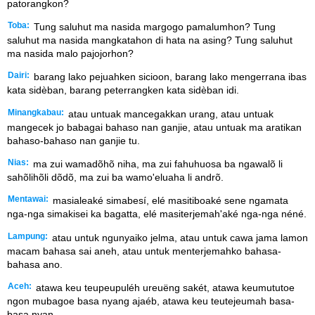
patorangkon?
Toba:
Tung saluhut ma nasida margogo pamalumhon? Tung
saluhut ma nasida mangkatahon di hata na asing? Tung saluhut
ma nasida malo pajojorhon?
Dairi:
barang lako pejuahken sicioon, barang lako mengerrana ibas
kata sidèban, barang peterrangken kata sidèban idi.
Minangkabau:
atau untuak mancegakkan urang, atau untuak
mangecek jo babagai bahaso nan ganjie, atau untuak ma aratikan
bahaso-bahaso nan ganjie tu.
Nias:
ma zui wamadõhõ niha, ma zui fahuhuosa ba ngawalõ li
sahõlihõli dõdõ, ma zui ba wamo'eluaha li andrõ.
Mentawai:
masialeaké simabesí, elé masitiboaké sene ngamata
nga-nga simakisei ka bagatta, elé masiterjemah'aké nga-nga néné.
Lampung:
atau untuk ngunyaiko jelma, atau untuk cawa jama lamon
macam bahasa sai aneh, atau untuk menterjemahko bahasa-
bahasa ano.
Aceh:
atawa keu teupeupuléh ureuëng sakét, atawa keumututoe
ngon mubagoe basa nyang ajaéb, atawa keu teutejeumah basa-
basa nyan.