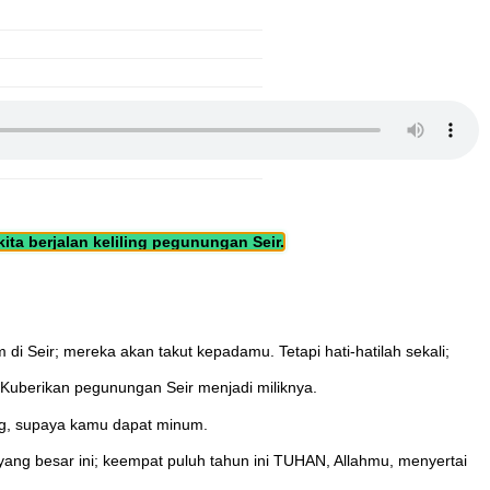
ta berjalan keliling pegunungan Seir.
i Seir; mereka akan takut kepadamu. Tetapi hati-hatilah sekali;
Kuberikan pegunungan Seir menjadi miliknya.
ng, supaya kamu dapat minum.
ng besar ini; keempat puluh tahun ini TUHAN, Allahmu, menyertai