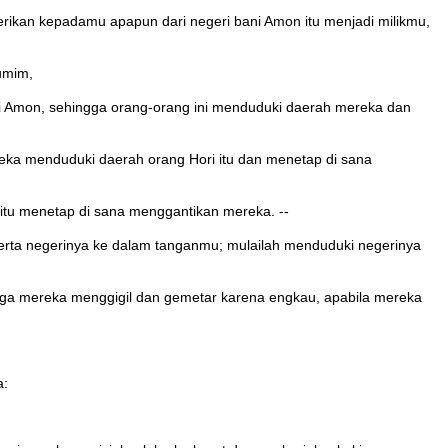
kan kepadamu apapun dari negeri bani Amon itu menjadi milikmu,
umim,
i Amon, sehingga orang-orang ini menduduki daerah mereka dan
reka menduduki daerah orang Hori itu dan menetap di sana
 itu menetap di sana menggantikan mereka. --
serta negerinya ke dalam tanganmu; mulailah menduduki negerinya
ngga mereka menggigil dan gemetar karena engkau, apabila mereka
a: