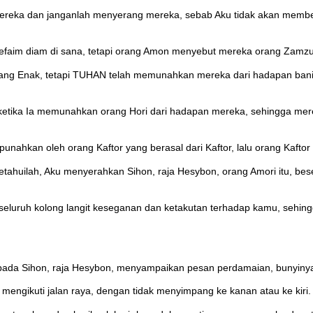
reka dan janganlah menyerang mereka, sebab Aku tidak akan memberi
g Refaim diam di sana, tetapi orang Amon menyebut mereka orang Zamz
 orang Enak, tetapi TUHAN telah memunahkan mereka dari hadapan ban
, ketika Ia memunahkan orang Hori dari hadapan mereka, sehingga me
ahkan oleh orang Kaftor yang berasal dari Kaftor, lalu orang Kaftor
etahuilah, Aku menyerahkan Sihon, raja Hesybon, orang Amori itu, be
 seluruh kolong langit keseganan dan ketakutan terhadap kamu, sehi
ada Sihon, raja Hesybon, menyampaikan pesan perdamaian, bunyiny
n mengikuti jalan raya, dengan tidak menyimpang ke kanan atau ke kiri.