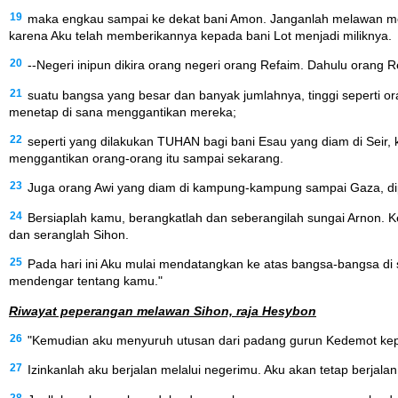
19
maka engkau sampai ke dekat bani Amon. Janganlah melawan me
karena Aku telah memberikannya kepada bani Lot menjadi miliknya.
20
--Negeri inipun dikira orang negeri orang Refaim. Dahulu oran
21
suatu bangsa yang besar dan banyak jumlahnya, tinggi seperti
menetap di sana menggantikan mereka;
22
seperti yang dilakukan TUHAN bagi bani Esau yang diam di Seir
menggantikan orang-orang itu sampai sekarang.
23
Juga orang Awi yang diam di kampung-kampung sampai Gaza, dipun
24
Bersiaplah kamu, berangkatlah dan seberangilah sungai Arnon. K
dan seranglah Sihon.
25
Pada hari ini Aku mulai mendatangkan ke atas bangsa-bangsa di
mendengar tentang kamu."
Riwayat peperangan melawan Sihon, raja Hesybon
26
"Kemudian aku menyuruh utusan dari padang gurun Kedemot kep
27
Izinkanlah aku berjalan melalui negerimu. Aku akan tetap berjala
28