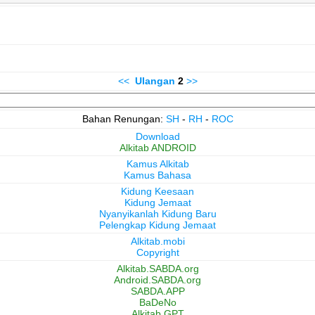
<<
Ulangan
2
>>
Bahan Renungan:
SH
-
RH
-
ROC
Download
Alkitab ANDROID
Kamus Alkitab
Kamus Bahasa
Kidung Keesaan
Kidung Jemaat
Nyanyikanlah Kidung Baru
Pelengkap Kidung Jemaat
Alkitab.mobi
Copyright
Alkitab.SABDA.org
Android.SABDA.org
SABDA.APP
BaDeNo
Alkitab GPT