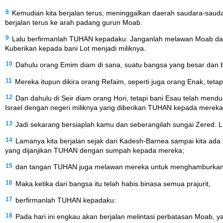
8
Kemudian kita berjalan terus, meninggalkan daerah saudara-saudara
berjalan terus ke arah padang gurun Moab.
9
Lalu berfirmanlah TUHAN kepadaku: Janganlah melawan Moab dan
Kuberikan kepada bani Lot menjadi miliknya.
10
Dahulu orang Emim diam di sana, suatu bangsa yang besar dan ba
11
Mereka itupun dikira orang Refaim, seperti juga orang Enak, te
12
Dan dahulu di Seir diam orang Hori, tetapi bani Esau telah me
Israel dengan negeri miliknya yang diberikan TUHAN kepada mereka
13
Jadi sekarang bersiaplah kamu dan seberangilah sungai Zered. L
14
Lamanya kita berjalan sejak dari Kadesh-Barnea sampai kita ada d
yang dijanjikan TUHAN dengan sumpah kepada mereka;
15
dan tangan TUHAN juga melawan mereka untuk menghamburkan 
16
Maka ketika dari bangsa itu telah habis binasa semua prajurit,
17
berfirmanlah TUHAN kepadaku:
18
Pada hari ini engkau akan berjalan melintasi perbatasan Moab, ya