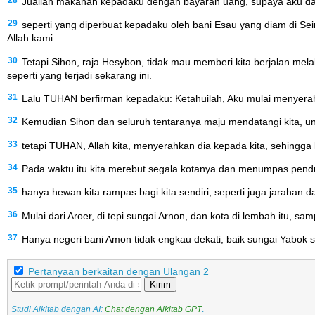
Juallah makanan kepadaku dengan bayaran uang, supaya aku dapa
29
seperti yang diperbuat kepadaku oleh bani Esau yang diam di Se
Allah kami.
30
Tetapi Sihon, raja Hesybon, tidak mau memberi kita berjalan m
seperti yang terjadi sekarang ini.
31
Lalu TUHAN berfirman kepadaku: Ketahuilah, Aku mulai menyera
32
Kemudian Sihon dan seluruh tentaranya maju mendatangi kita, u
33
tetapi TUHAN, Allah kita, menyerahkan dia kepada kita, sehingg
34
Pada waktu itu kita merebut segala kotanya dan menumpas pendudu
35
hanya hewan kita rampas bagi kita sendiri, seperti juga jarahan dar
36
Mulai dari Aroer, di tepi sungai Arnon, dan kota di lembah itu, 
37
Hanya negeri bani Amon tidak engkau dekati, baik sungai Yabok s
Pertanyaan berkaitan dengan Ulangan 2
Kirim
Studi Alkitab dengan AI:
Chat dengan Alkitab GPT
.