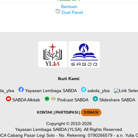
Bantuan
Dual Panel
Ikuti Kami:
a_ylsa
Yayasan Lembaga SABDA
sabda_ylsa
Sele
SABDA Alkitab
Podcast SABDA
Slideshare SABDA
KONTAK
|
PARTISIPASI
|
DONASI
Copyright
© 2010-2026
Yayasan Lembaga SABDA (YLSA).
All Rights Reserved.
CA Cabang Pasar Legi Solo - No. Rekening: 0790266579 - a.n. Yulia O