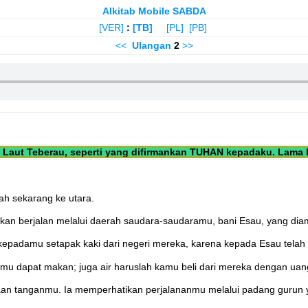
Alkitab Mobile SABDA
[VER]
:
[TB]
[PL]
[PB]
<<
Ulangan
2
>>
 Laut Teberau, seperti yang difirmankan TUHAN kepadaku. Lama ki
lah sekarang ke utara.
kan berjalan melalui daerah saudara-saudaramu, bani Esau, yang diam d
padamu setapak kaki dari negeri mereka, karena kepada Esau telah 
mu dapat makan; juga air haruslah kamu beli dari mereka dengan ua
n tanganmu. Ia memperhatikan perjalananmu melalui padang gurun ya