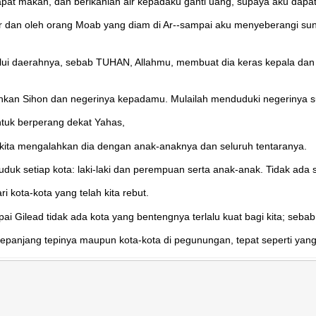
t makan, dan berikanlah air kepadaku ganti uang, supaya aku dapat 
ir dan oleh orang Moab yang diam di Ar--sampai aku menyeberangi su
elalui daerahnya, sebab TUHAN, Allahmu, membuat dia keras kepala d
hkan Sihon dan negerinya kepadamu. Mulailah menduduki negerinya s
ntuk berperang dekat Yahas,
a kita mengalahkan dia dengan anak-anaknya dan seluruh tentaranya.
k setiap kota: laki-laki dan perempuan serta anak-anak. Tidak ada s
i kota-kota yang telah kita rebut.
sampai Gilead tidak ada kota yang bentengnya terlalu kuat bagi kita; s
epanjang tepinya maupun kota-kota di pegunungan, tepat seperti yang 