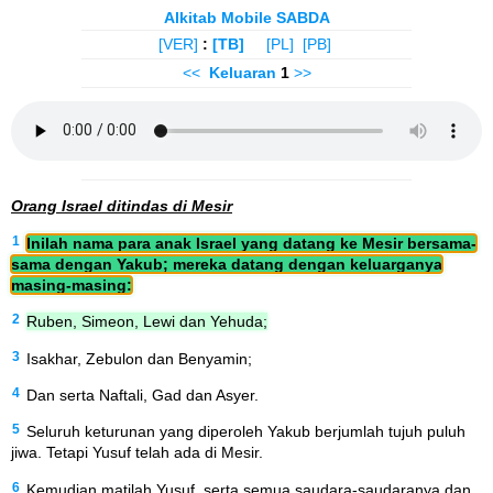
Alkitab Mobile SABDA
[VER]
:
[TB]
[PL]
[PB]
<<
Keluaran
1
>>
Orang Israel ditindas di Mesir
1
Inilah nama para anak Israel yang datang ke Mesir bersama-
sama dengan Yakub; mereka datang dengan keluarganya
masing-masing:
2
Ruben, Simeon, Lewi dan Yehuda;
3
Isakhar, Zebulon dan Benyamin;
4
Dan serta Naftali, Gad dan Asyer.
5
Seluruh keturunan yang diperoleh Yakub berjumlah tujuh puluh
jiwa. Tetapi Yusuf telah ada di Mesir.
6
Kemudian matilah Yusuf, serta semua saudara-saudaranya dan