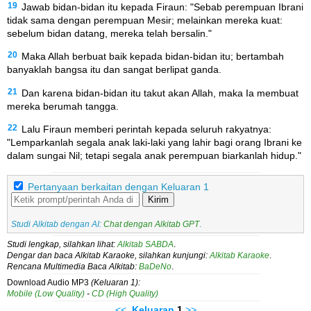
19
Jawab bidan-bidan itu kepada Firaun: "Sebab perempuan Ibrani
tidak sama dengan perempuan Mesir; melainkan mereka kuat:
sebelum bidan datang, mereka telah bersalin."
20
Maka Allah berbuat baik kepada bidan-bidan itu; bertambah
banyaklah bangsa itu dan sangat berlipat ganda.
21
Dan karena bidan-bidan itu takut akan Allah, maka Ia membuat
mereka berumah tangga.
22
Lalu Firaun memberi perintah kepada seluruh rakyatnya:
"Lemparkanlah segala anak laki-laki yang lahir bagi orang Ibrani ke
dalam sungai Nil; tetapi segala anak perempuan biarkanlah hidup."
Pertanyaan berkaitan dengan Keluaran 1
Kirim
Studi Alkitab dengan AI:
Chat dengan Alkitab GPT
.
Studi lengkap, silahkan lihat:
Alkitab SABDA
.
Dengar dan baca Alkitab Karaoke, silahkan kunjungi:
Alkitab Karaoke
.
Rencana Multimedia Baca Alkitab:
BaDeNo
.
Download Audio MP3
(Keluaran 1):
Mobile (Low Quality)
-
CD (High Quality)
<<
Keluaran
1
>>