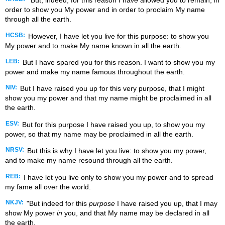
"But, indeed, for this reason I have allowed you to remain, in
order to show you My power and in order to proclaim My name
through all the earth.
HCSB:
However, I have let you live for this purpose: to show you
My power and to make My name known in all the earth.
LEB:
But I have spared you for this reason. I want to show you my
power and make my name famous throughout the earth.
NIV:
But I have raised you up for this very purpose, that I might
show you my power and that my name might be proclaimed in all
the earth.
ESV:
But for this purpose I have raised you up, to show you my
power, so that my name may be proclaimed in all the earth.
NRSV:
But this is why I have let you live: to show you my power,
and to make my name resound through all the earth.
REB:
I have let you live only to show you my power and to spread
my fame all over the world.
NKJV:
"But indeed for this
purpose
I have raised you up, that I may
show My power
in
you, and that My name may be declared in all
the earth.