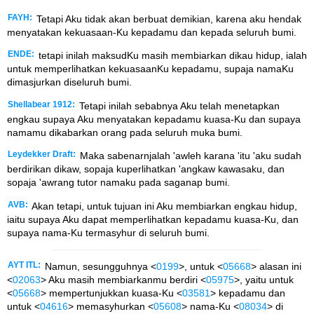
FAYH:
Tetapi Aku tidak akan berbuat demikian, karena aku hendak
menyatakan kekuasaan-Ku kepadamu dan kepada seluruh bumi.
ENDE:
tetapi inilah maksudKu masih membiarkan dikau hidup, ialah
untuk memperlihatkan kekuasaanKu kepadamu, supaja namaKu
dimasjurkan diseluruh bumi.
Shellabear 1912:
Tetapi inilah sebabnya Aku telah menetapkan
engkau supaya Aku menyatakan kepadamu kuasa-Ku dan supaya
namamu dikabarkan orang pada seluruh muka bumi.
Leydekker Draft:
Maka sabenarnjalah 'awleh karana 'itu 'aku sudah
berdirikan dikaw, sopaja kuperlihatkan 'angkaw kawasaku, dan
sopaja 'awrang tutor namaku pada saganap bumi.
AVB:
Akan tetapi, untuk tujuan ini Aku membiarkan engkau hidup,
iaitu supaya Aku dapat memperlihatkan kepadamu kuasa-Ku, dan
supaya nama-Ku termasyhur di seluruh bumi.
AYT ITL:
Namun, sesungguhnya <
0199
>, untuk <
05668
> alasan ini
<
02063
> Aku masih membiarkanmu berdiri <
05975
>, yaitu untuk
<
05668
> mempertunjukkan kuasa-Ku <
03581
> kepadamu dan
untuk <
04616
> memasyhurkan <
05608
> nama-Ku <
08034
> di