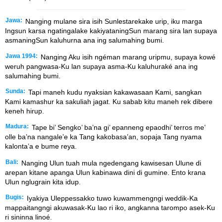
Jawa:
Nanging mulane sira isih Sunlestarekake urip, iku marga
Ingsun karsa ngatingalake kakiyataningSun marang sira lan supaya
asmaningSun kaluhurna ana ing salumahing bumi.
Jawa 1994:
Nanging Aku isih ngéman marang uripmu, supaya kowé
weruh pangwasa-Ku lan supaya asma-Ku kaluhuraké ana ing
salumahing bumi.
Sunda:
Tapi maneh kudu nyaksian kakawasaan Kami, sangkan
Kami kamashur ka sakuliah jagat. Ku sabab kitu maneh rek dibere
keneh hirup.
Madura:
Tape bi’ Sengko’ ba’na gi’ epanneng epaodhi’ terros me’
olle ba’na nangale’e ka Tang kakobasa’an, sopaja Tang nyama
kalonta’a e bume reya.
Bali:
Nanging Ulun tuah mula ngedengang kawisesan Ulune di
arepan kitane apanga Ulun kabinawa dini di gumine. Ento krana
Ulun nglugrain kita idup.
Bugis:
Iyakiya Uleppessakko tuwo kuwammengngi weddik-Ka
mappaitangngi akuwasak-Ku lao ri iko, angkanna tarompo asek-Ku
ri sininna linoé.