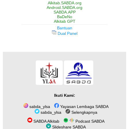
Alkitab.SABDA.org
Android.SABDA.org
SABDA.APP
BaDeNo
Alkitab GPT
Bantuan
Dual Panel
Ikuti Kami:
sabda_ylsa
Yayasan Lembaga SABDA
sabda_ylsa
Selengkapnya
SABDA Alkitab
Podcast SABDA
Slideshare SABDA