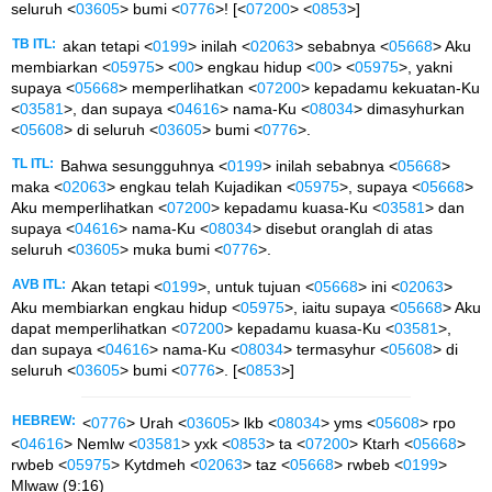
seluruh <
03605
> bumi <
0776
>! [<
07200
> <
0853
>]
TB ITL:
akan tetapi <
0199
> inilah <
02063
> sebabnya <
05668
> Aku
membiarkan <
05975
> <
00
> engkau hidup <
00
> <
05975
>, yakni
supaya <
05668
> memperlihatkan <
07200
> kepadamu kekuatan-Ku
<
03581
>, dan supaya <
04616
> nama-Ku <
08034
> dimasyhurkan
<
05608
> di seluruh <
03605
> bumi <
0776
>.
TL ITL:
Bahwa sesungguhnya <
0199
> inilah sebabnya <
05668
>
maka <
02063
> engkau telah Kujadikan <
05975
>, supaya <
05668
>
Aku memperlihatkan <
07200
> kepadamu kuasa-Ku <
03581
> dan
supaya <
04616
> nama-Ku <
08034
> disebut oranglah di atas
seluruh <
03605
> muka bumi <
0776
>.
AVB ITL:
Akan tetapi <
0199
>, untuk tujuan <
05668
> ini <
02063
>
Aku membiarkan engkau hidup <
05975
>, iaitu supaya <
05668
> Aku
dapat memperlihatkan <
07200
> kepadamu kuasa-Ku <
03581
>,
dan supaya <
04616
> nama-Ku <
08034
> termasyhur <
05608
> di
seluruh <
03605
> bumi <
0776
>. [<
0853
>]
HEBREW:
<
0776
> Urah <
03605
> lkb <
08034
> yms <
05608
> rpo
<
04616
> Nemlw <
03581
> yxk <
0853
> ta <
07200
> Ktarh <
05668
>
rwbeb <
05975
> Kytdmeh <
02063
> taz <
05668
> rwbeb <
0199
>
Mlwaw (9:16)