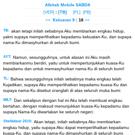
Alkitab Mobile SABDA
[VER]
:
[TB]
[PL]
[PB]
<<
Keluaran
9
: 16
>>
TB:
akan tetapi inilah sebabnya Aku membiarkan engkau hidup,
yakni supaya memperlihatkan kepadamu kekuatan-Ku, dan supaya
nama-Ku dimasyhurkan di seluruh bumi.
AYT:
Namun, sesungguhnya, untuk alasan ini Aku masih
membiarkanmu berdiri, yaitu untuk mempertunjukkan kuasa-Ku
kepadamu dan untuk memasyhurkan nama-Ku di seluruh bumi!
TL:
Bahwa sesungguhnya inilah sebabnya maka engkau telah
Kujadikan, supaya Aku memperlihatkan kepadamu kuasa-Ku dan
supaya nama-Ku disebut oranglah di atas seluruh muka bumi.
MILT:
Dan sekalipun dengan hal ini Aku telah membuat engkau
bertahan, dengan maksud menunjukkan kuasa-Ku kepadamu dan
supaya Nama-Ku diwartakan ke seluruh negeri;
Shellabear 2010:
Akan tetapi, inilah sebabnya Aku membiarkan
engkau hidup, yaitu supaya Aku dapat memperlihatkan kepadamu
kuasa-Ku, dan supaya nama-Ku dimasyhurkan di seluruh bumi.