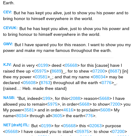
Earth.
CEV:
But he has kept you alive, just to show you his power and to
bring honor to himself everywhere in the world.
CEVUK:
But he has kept you alive, just to show you his power and
to bring honour to himself everywhere in the world.
GWV:
But I have spared you for this reason. I want to show you my
power and make my name famous throughout the earth.
KJV:
And in very <
0199
> deed <
05668
> for this [cause] have I
raised thee up <
05975
> (
8689
)_, for to shew <
07200
> (
8687
) [in]
thee my power <
03581
>_; and that my name <
08034
> may be
declared <
05608
> (
8763
) throughout all the earth <
0776
>_.
{raised...: Heb. made thee stand}
NASB:
"But, indeed<
199
>, for this<
2088
> reason<
5668
> I have
allowed you to remain<
5975
>, in order<
5668
> to show<
7200
> you
My power<
3581
> and in order<
4616
> to proclaim<
5608
> My
name<
8034
> through all<
3605
> the earth<
776
>.
NET [draft] ITL:
But <
0199
> for <
05668
> this <
02063
> purpose
<
05668
> I have caused you to stand <
05975
>: to show <
07200
>