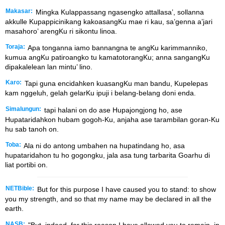
Makasar:
Mingka Kulappassang ngasengko attallasa’, sollanna
akkulle Kupappicinikang kakoasangKu mae ri kau, sa’genna a’jari
masahoro’ arengKu ri sikontu linoa.
Toraja:
Apa tonganna iamo bannangna te angKu karimmanniko,
kumua angKu patiroangko tu kamatotorangKu; anna sangangKu
dipakalelean lan mintu’ lino.
Karo:
Tapi guna encidahken kuasangKu man bandu, Kupelepas
kam nggeluh, gelah gelarKu ipuji i belang-belang doni enda.
Simalungun:
tapi halani on do ase Hupajongjong ho, ase
Hupataridahkon hubam gogoh-Ku, anjaha ase tarambilan goran-Ku
hu sab tanoh on.
Toba:
Ala ni do antong umbahen na hupatindang ho, asa
hupataridahon tu ho gogongku, jala asa tung tarbarita Goarhu di
liat portibi on.
NETBible:
But for this purpose I have caused you to stand: to show
you my strength, and so that my name may be declared in all the
earth.
NASB: