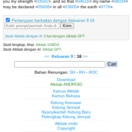
you my strength <
03581
>, and so that <
04616
> my name <
08034
>
may be declared <
05608
> in all <
03605
> the earth <
0776
>.
Pertanyaan berkaitan dengan Keluaran 9:16
Kirim
Studi Alkitab dengan AI:
Chat dengan Alkitab GPT
.
Studi lengkap, lihat:
Alkitab SABDA
.
Studi Alkitab dengan AI:
Alkitab GPT
.
<<
Keluaran
9
: 16
>>
Bahan Renungan:
SH
-
RH
-
ROC
Download
Alkitab ANDROID
Kamus Alkitab
Kamus Bahasa
Kidung Keesaan
Kidung Jemaat
Nyanyikanlah Kidung Baru
Pelengkap Kidung Jemaat
Alkitab.mobi
Copyright