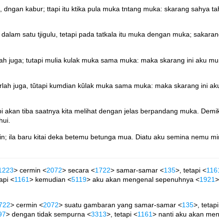
, dngan kabur; ttapi itu ktika pula muka tntang muka: skarang sahya tah
, dalam satu tjigulu, tetapi pada tatkala itu muka dengan muka; sakar
lah juga; tutapi mulia kulak muka sama muka: maka skarang ini aku mu
urlah juga, tŭtapi kumdian kŭlak muka sama muka: maka skarang ini ak
pi akan tiba saatnya kita melihat dengan jelas berpandang muka. Demi
hui.
; ila baru kitai deka betemu betunga mua. Diatu aku semina nemu mimi
1223
> cermin <
2072
> secara <
1722
> samar-samar <
135
>, tetapi <
116
tapi <
1161
> kemudian <
5119
> aku akan mengenal sepenuhnya <
1921
>
722
> cermin <
2072
> suatu gambaran yang samar-samar <
135
>, tetapi
97
> dengan tidak sempurna <
3313
>, tetapi <
1161
> nanti aku akan me