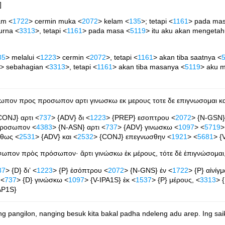
]
am <
1722
> cermin muka <
2072
> kelam <
135
>; tetapi <
1161
> pada ma
urna <
3313
>, tetapi <
1161
> pada masa <
5119
> itu aku akan mengetah
35
> melalui <
1223
> cermin <
2072
>, tetapi <
1161
> akan tiba saatnya <
> sebahagian <
3313
>, tetapi <
1161
> akan tiba masanya <
5119
> aku m
ροσωπον προς προσωπον αρτι γινωσκω εκ μερους τοτε δε επιγνωσομαι 
CONJ} αρτι <
737
> {ADV} δι <
1223
> {PREP} εσοπτρου <
2072
> {N-GSN}
προσωπον <
4383
> {N-ASN} αρτι <
737
> {ADV} γινωσκω <
1097
> <
5719
>
αθως <
2531
> {ADV} και <
2532
> {CONJ} επεγνωσθην <
1921
> <
5681
> {
ρόσωπον πρὸς πρόσωπον· ἄρτι γινώσκω ἐκ μέρους, τότε δὲ ἐπιγνώσομαι
37
> {D} διʼ <
1223
> {P} ἐσόπτρου <
2072
> {N-GNS} ἐν <
1722
> {P} αἰνίγμ
 <
737
> {D} γινώσκω <
1097
> {V-IPA1S} ἐκ <
1537
> {P} μέρους, <
3313
> 
AP1S}
ng pangilon, nanging besuk kita bakal padha ndeleng adu arep. Ing s