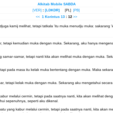
Alkitab Mobile SABDA
[VER]
:
[LDKDR]
[PL]
[PB]
<<
1 Korintus
13
: 12
>>
uga kamij melihat, tetapi tatkala 'itu muka menudju muka: sakarang 'in
ar, tetapi kemudian muka dengan muka. Sekarang, aku hanya mengena
 samar-samar, tetapi nanti kita akan melihat muka dengan muka. Sek
tetapi pada masa itu kelak muka bertentang dengan muka. Maka sekar
ar, tetapi kelak muka dengan muka. Sekarang aku mengetahui secara t
ur melalui cermin, tetapi pada saatnya nanti, kita akan melihat deng
ui sepenuhnya, seperti aku dikenal.
u yang kabur melalui cermin, tetapi pada saatnya nanti, kita akan me