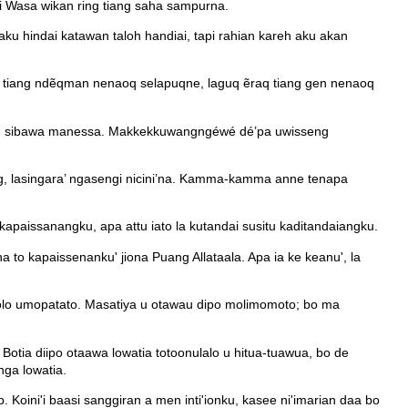
i Wasa wikan ring tiang saha sampurna.
 aku hindai katawan taloh handiai, tapi rahian kareh aku akan
in tiang ndẽqman nenaoq selapuqne, laguq ẽraq tiang gen nenaoq
teru sibawa manessa. Makkekkuwangngéwé dé’pa uwisseng
g, lasingara’ ngasengi nicini’na. Kamma-kamma anne tenapa
kapaissanangku, apa attu iato la kutandai susitu kaditandaiangku.
a to kapaissenanku' jiona Puang Allataala. Apa ia ke keanu', la
wolo umopatato. Masatiya u otawau dipo molimomoto; bo ma
Botia diipo otaawa lowatia totoonulalo u hitua-tuawua, bo de
nga lowatia.
. Koini'i baasi sanggiran a men inti'ionku, kasee ni'imarian daa bo