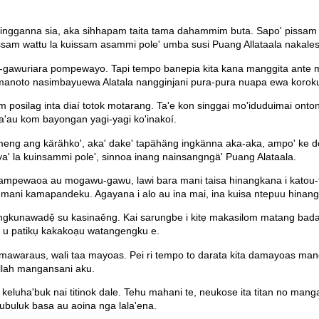
ngganna sia, aka sihhapam taita tama dahammim buta. Sapo' pissam wa
sam wattu la kuissam asammi pole' umba susi Puang Allataala nakalesoä
u-gawuriara pompewayo. Tapi tempo banepia kita kana manggita ante m
manoto nasimbayuewa Alatala nangginjani pura-pura nuapa ewa koroku 
om posilag inta diaí totok motarang. Ta'e kon singgai mo'iduduimai onto
ota'au kom bayongan yagi-yagi ko'inakoí.
 ang kärähko', aka' dake' tapähäng ingkänna aka-aka, ampo' ke done
a' la kuinsammi pole', sinnoa inang nainsangngä' Puang Alataala.
ampewaoa au mogawu-gawu, lawi bara mani taisa hinangkana i katou-tou
a mani kamapandeku. Agayana i alo au ina mai, ina kuisa ntepuu hinan
ngkunawadẹ̌ su kasinaěng. Kai sarungbe i kitẹ makasilom matang badang i
 u patikụ kakakoạu watangengku e.
o mawaraus, wali taa mayoas. Pei ri tempo to darata kita damayoas mangki
llah mangansani aku.
 keluha'buk nai titinok dale. Tehu mahani te, neukose ita titan no manga
ubuluk basa au aoina nga lala'ena.