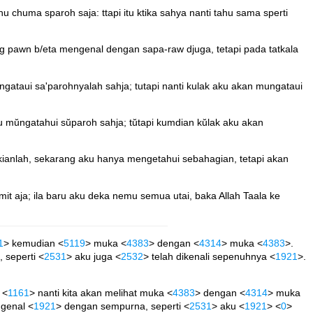
u chuma sparoh saja: ttapi itu ktika sahya nanti tahu sama sperti
ang pawn b/eta mengenal dengan sapa-raw djuga, tetapi pada tatkala
ngataui sa'parohnyalah sahja; tutapi nanti kulak aku akan mungataui
u mŭngatahui sŭparoh sahja; tŭtapi kumdian kŭlak aku akan
kianlah, sekarang aku hanya mengetahui sebahagian, tetapi akan
t aja; ila baru aku deka nemu semua utai, baka Allah Taala ke
1
> kemudian <
5119
> muka <
4383
> dengan <
4314
> muka <
4383
>.
, seperti <
2531
> aku juga <
2532
> telah dikenali sepenuhnya <
1921
>.
 <
1161
> nanti kita akan melihat muka <
4383
> dengan <
4314
> muka
ngenal <
1921
> dengan sempurna, seperti <
2531
> aku <
1921
> <
0
>