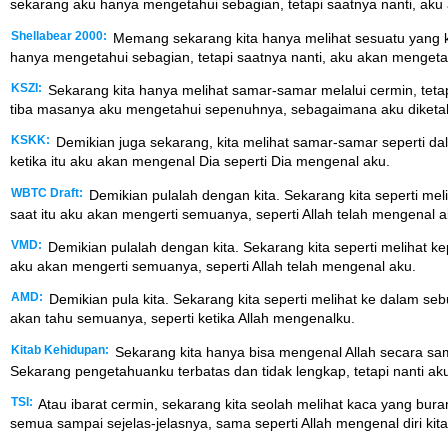
sekarang aku hanya mengetahui sebagian, tetapi saatnya nanti, aku
Shellabear 2000:
Memang sekarang kita hanya melihat sesuatu yang kab
hanya mengetahui sebagian, tetapi saatnya nanti, aku akan menget
KSZI:
Sekarang kita hanya melihat samar-samar melalui cermin, teta
tiba masanya aku mengetahui sepenuhnya, sebagaimana aku diketa
KSKK:
Demikian juga sekarang, kita melihat samar-samar seperti da
ketika itu aku akan mengenal Dia seperti Dia mengenal aku.
WBTC Draft:
Demikian pulalah dengan kita. Sekarang kita seperti mel
saat itu aku akan mengerti semuanya, seperti Allah telah mengenal a
VMD:
Demikian pulalah dengan kita. Sekarang kita seperti melihat ke
aku akan mengerti semuanya, seperti Allah telah mengenal aku.
AMD:
Demikian pula kita. Sekarang kita seperti melihat ke dalam seb
akan tahu semuanya, seperti ketika Allah mengenalku.
Kitab Kehidupan:
Sekarang kita hanya bisa mengenal Allah secara sa
Sekarang pengetahuanku terbatas dan tidak lengkap, tetapi nanti 
TSI:
Atau ibarat cermin, sekarang kita seolah melihat kaca yang buram
semua sampai sejelas-jelasnya, sama seperti Allah mengenal diri kita