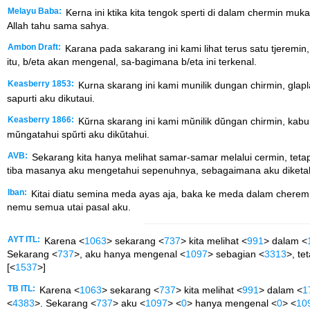
Melayu Baba:
Kerna ini ktika kita tengok sperti di dalam chermin muka
Allah tahu sama sahya.
Ambon Draft:
Karana pada sakarang ini kami lihat terus satu tjeremin
itu, b/eta akan mengenal, sa-bagimana b/eta ini terkenal.
Keasberry 1853:
Kurna skarang ini kami munilik dungan chirmin, glap
sapurti aku dikutaui.
Keasberry 1866:
Kŭrna skarang ini kami mŭnilik dŭngan chirmin, kab
mŭngatahui spŭrti aku dikŭtahui.
AVB:
Sekarang kita hanya melihat samar-samar melalui cermin, teta
tiba masanya aku mengetahui sepenuhnya, sebagaimana aku diketa
Iban:
Kitai diatu semina meda ayas aja, baka ke meda dalam cheremin
nemu semua utai pasal aku.
AYT ITL:
Karena <
1063
> sekarang <
737
> kita melihat <
991
> dalam <
Sekarang <
737
>, aku hanya mengenal <
1097
> sebagian <
3313
>, te
[<
1537
>]
TB ITL:
Karena <
1063
> sekarang <
737
> kita melihat <
991
> dalam <
1
<
4383
>. Sekarang <
737
> aku <
1097
> <
0
> hanya mengenal <
0
> <
10