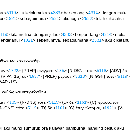
sa <
5119
> itu kelak muka <
4383
> bertentang <
4314
> dengan muka
ui <
1921
> sebagaimana <
2531
> aku juga <
2532
> telah diketahui
5119
> kita melihat dengan jelas <
4383
> berpandang <
4314
> muka
engetahui <
1921
> sepenuhnya, sebagaimana <
2531
> aku diketahui
καθως και επεγνωσθην
 εν <
1722
> {PREP} αινιγματι <
135
> {N-DSN} τοτε <
5119
> {ADV} δε
 {V-PAI-1S} εκ <
1537
> {PREP} μερους <
3313
> {N-GSN} τοτε <
5119
>
V-API-1S}
, καθὼς καὶ ἐπεγνώσθην.
ατι, <
135
> {N-DNS} τότε <
5119
> {D} δὲ <
1161
> {C} πρόσωπον
{N-GNS} τότε <
5119
> {D} δὲ <
1161
> {C} ἐπιγνώσομαι, <
1921
> {V-
aiki aku mung sumurup ora kalawan sampurna, nanging besuk aku