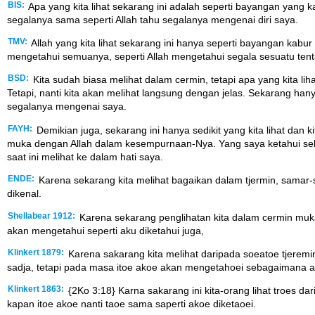
BIS:
Apa yang kita lihat sekarang ini adalah seperti bayangan yang k
segalanya sama seperti Allah tahu segalanya mengenai diri saya.
TMV:
Allah yang kita lihat sekarang ini hanya seperti bayangan kabu
mengetahui semuanya, seperti Allah mengetahui segala sesuatu tenta
BSD:
Kita sudah biasa melihat dalam cermin, tetapi apa yang kita li
Tetapi, nanti kita akan melihat langsung dengan jelas. Sekarang hany
segalanya mengenai saya.
FAYH:
Demikian juga, sekarang ini hanya sedikit yang kita lihat dan
muka dengan Allah dalam kesempurnaan-Nya. Yang saya ketahui sekar
saat ini melihat ke dalam hati saya.
ENDE:
Karena sekarang kita melihat bagaikan dalam tjermin, samar-
dikenal.
Shellabear 1912:
Karena sekarang penglihatan kita dalam cermin muka
akan mengetahui seperti aku diketahui juga,
Klinkert 1879:
Karena sakarang kita melihat daripada soeatoe tjere
sadja, tetapi pada masa itoe akoe akan mengetahoei sebagaimana a
Klinkert 1863:
{2Ko 3:18} Karna sakarang ini kita-orang lihat troes da
kapan itoe akoe nanti taoe sama saperti akoe diketaoei.