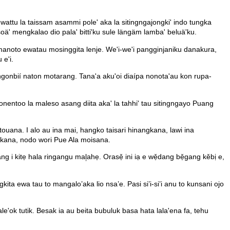
ttu la taissam asammi pole' aka la sitingngajongki' indo tungka
' mengkalao dio pala' bitti'ku sule längäm lamba' beluä'ku.
anoto ewatau mosinggita lenje. We'i-we'i pangginjaniku danakura,
e'i.
ngonbií naton motarang. Tana'a aku'oi diaípa nonota'au kon rupa-
ntoo la maleso asang diita aka' la tahhi' tau sitingngayo Puang
ana. I alo au ina mai, hangko taisari hinangkana, lawi ina
gkana, nodo wori Pue Ala moisana.
 kitẹ hala ringangu mal᷊ahẹ. Orasẹ̌ ini iạ e wẹ̌dang bẹ̌gang kěbị e,
ta ewa tau to mangalo’aka lio nsa’e. Pasi si’i-si’i anu to kunsani ojo
le'ok tutik. Besak ia au beita bubuluk basa hata lala'ena fa, tehu