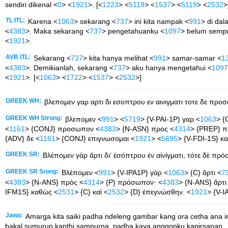
sendiri dikenal <
0
> <
1921
>. [<
1223
> <
5119
> <
1537
> <
5119
> <
2532
>
TL ITL:
Karena <
1063
> sekarang <
737
> ini kita nampak <
991
> di dal
<
4383
>. Maka sekarang <
737
> pengetahuanku <
1097
> belum semp
<
1921
>.
AVB ITL:
Sekarang <
737
> kita hanya melihat <
991
> samar-samar <
1
<
4383
>. Demikianlah, sekarang <
737
> aku hanya mengetahui <
1097
<
1921
>. [<
1063
> <
1722
> <
1537
> <
2532
>]
GREEK WH:
βλεπομεν γαρ αρτι δι εσοπτρου εν αινιγματι τοτε δε π
GREEK WH Strong:
βλεπομεν <
991
> <
5719
> {V-PAI-1P} γαρ <
1063
> {
<
1161
> {CONJ} προσωπον <
4383
> {N-ASN} προς <
4314
> {PREP} 
{ADV} δε <
1161
> {CONJ} επιγνωσομαι <
1921
> <
5695
> {V-FDI-1S} κ
GREEK SR:
Βλέπομεν γὰρ ἄρτι διʼ ἐσόπτρου ἐν αἰνίγματι, τότε δὲ π
GREEK SR Srong:
Βλέπομεν <
991
> {V-IPA1P} γὰρ <
1063
> {C} ἄρτι <
7
<
4383
> {N-ANS} πρὸς <
4314
> {P} πρόσωπον· <
4383
> {N-ANS} ἄρτι
IFM1S} καθὼς <
2531
> {C} καὶ <
2532
> {D} ἐπεγνώσθην. <
1921
> {V-I
Jawa:
Amarga kita saiki padha ndeleng gambar kang ora cetha ana i
bakal sumurup kanthi sampurna, padha kaya anggonku kapirsanan.