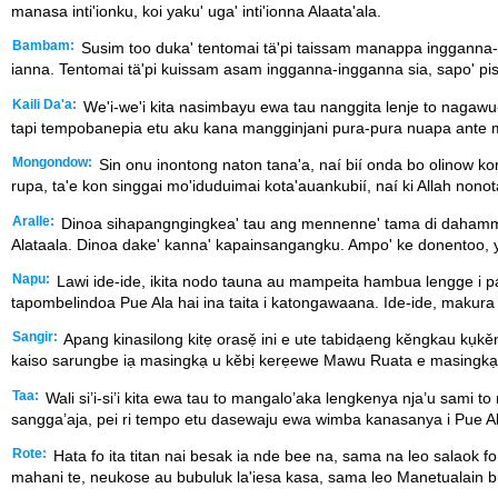
manasa inti'ionku, koi yaku' uga' inti'ionna Alaata'ala.
Bambam:
Susim too duka' tentomai tä'pi taissam manappa ingganna-i
ianna. Tentomai tä'pi kuissam asam ingganna-ingganna sia, sapo' pis
Kaili Da'a:
We'i-we'i kita nasimbayu ewa tau nanggita lenje to nagaw
tapi tempobanepia etu aku kana mangginjani pura-pura nuapa ante 
Mongondow:
Sin onu inontong naton tana'a, naí bií onda bo olinow k
rupa, ta'e kon singgai mo'iduduimai kota'auankubií, naí ki Allah non
Aralle:
Dinoa sihapangngingkea' tau ang mennenne' tama di dahammeng
Alataala. Dinoa dake' kanna' kapainsangangku. Ampo' ke donentoo, y
Napu:
Lawi ide-ide, ikita nodo tauna au mampeita hambua lengge i p
tapombelindoa Pue Ala hai ina taita i katongawaana. Ide-ide, makur
Sangir:
Apang kinasilong kitẹ orasẹ̌ ini e ute tabidạeng kěngkau kụkě
kaiso sarungbe iạ masingkạ u kěbị kerẹewe Mawu Ruata e masingkạ
Taa:
Wali si’i-si’i kita ewa tau to mangalo’aka lengkenya nja’u sami t
sangga’aja, pei ri tempo etu dasewaju ewa wimba kanasanya i Pue A
Rote:
Hata fo ita titan nai besak ia nde bee na, sama na leo salaok fo
mahani te, neukose au bubuluk la'iesa kasa, sama leo Manetualain b