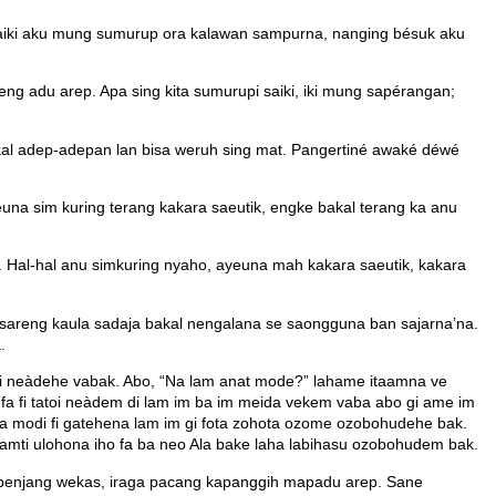
 Saiki aku mung sumurup ora kalawan sampurna, nanging bésuk aku
ng adu arep. Apa sing kita sumurupi saiki, iki mung sapérangan;
l adep-adepan lan bisa weruh sing mat. Pangertiné awaké déwé
una sim kuring terang kakara saeutik, engke bakal terang ka anu
. Hal-hal anu simkuring nyaho, ayeuna mah kakara saeutik, kakara
areng kaula sadaja bakal nengalana se saongguna ban sajarna’na.
.
toi neàdehe vabak. Abo, “Na lam anat mode?” lahame itaamna ve
a fi tatoi neàdem di lam im ba im meida vekem vaba abo gi ame im
 modi fi gatehena lam im gi fota zohota ozome ozobohudehe bak.
amti ulohona iho fa ba neo Ala bake laha labihasu ozobohudem bak.
 benjang wekas, iraga pacang kapanggih mapadu arep. Sane