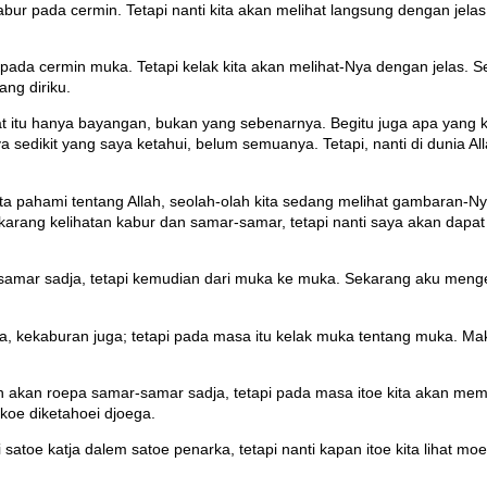
abur pada cermin. Tetapi nanti kita akan melihat langsung dengan jela
r pada cermin muka. Tetapi kelak kita akan melihat-Nya dengan jelas. 
ng diriku.
hat itu hanya bayangan, bukan yang sebenarnya. Begitu juga apa yang ki
a sedikit yang saya ketahui, belum semuanya. Tetapi, nanti di dunia A
 kita pahami tentang Allah, seolah-olah kita sedang melihat gambaran
ang kelihatan kabur dan samar-samar, tetapi nanti saya akan dapat me
samar sadja, tetapi kemudian dari muka ke muka. Sekarang aku mengena
, kekaburan juga; tetapi pada masa itu kelak muka tentang muka. Mak
min akan roepa samar-samar sadja, tetapi pada masa itoe kita akan
koe diketahoei djoega.
ri satoe katja dalem satoe penarka, tetapi nanti kapan itoe kita lihat