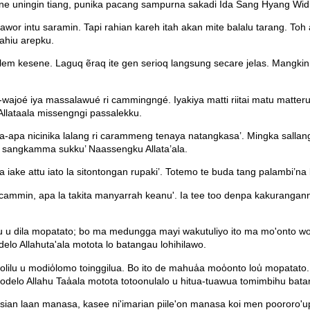
ne uningin tiang, punika pacang sampurna sakadi Ida Sang Hyang Wid
hawor intu saramin. Tapi rahian kareh itah akan mite balalu tarang. Toh
ahiu arepku.
dalem kesene. Laguq ẽraq ite gen serioq langsung secare jelas. Mangk
-wajoé iya massalawué ri cammingngé. Iyakiya matti riitai matu mat
Allataala missengngi passalekku.
apa nicinika lalang ri carammeng tenaya natangkasa’. Mingka sallan
 sangkamma sukku’ Naassengku Allata’ala.
iake attu iato la sitontongan rupaki’. Totemo te buda tang palambi’na 
n cammin, apa la takita manyarrah keanu'. Ia tee too denpa kakurangann
wu u dila mopatato; bo ma medungga mayi wakutuliyo ito ma mo'onto 
o Allahuta'ala motota lo batangau lohihilawo.
ilu u modio̒lomo toinggilua. Bo ito de mahua̒a moo̒onto lou̒ mopatato. 
delo Allahu Taa̒ala motota totoonulalo u hitua-tuawua tomimbihu bata
n sian laan manasa, kasee ni'imarian piile'on manasa koi men poororo'up