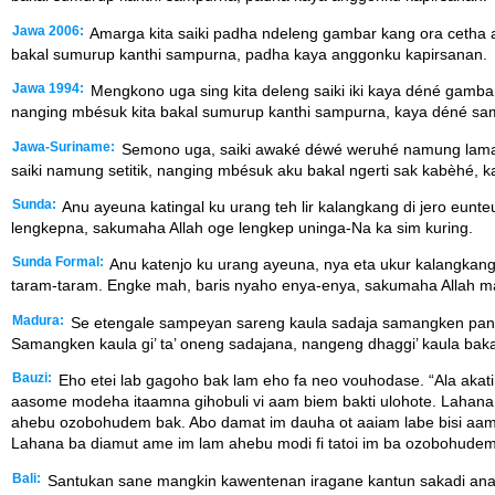
Jawa 2006:
Amarga kita saiki padha ndeleng gambar kang ora cetha 
bakal sumurup kanthi sampurna, padha kaya anggonku kapirsanan.
Jawa 1994:
Mengkono uga sing kita deleng saiki iki kaya déné gambar
nanging mbésuk kita bakal sumurup kanthi sampurna, kaya déné sa
Jawa-Suriname:
Semono uga, saiki awaké déwé weruhé namung lamat-
saiki namung setitik, nanging mbésuk aku bakal ngerti sak kabèhé, k
Sunda:
Anu ayeuna katingal ku urang teh lir kalangkang di jero eun
lengkepna, sakumaha Allah oge lengkep uninga-Na ka sim kuring.
Sunda Formal:
Anu katenjo ku urang ayeuna, nya eta ukur kalangkang
taram-taram. Engke mah, baris nyaho enya-enya, sakumaha Allah mah
Madura:
Se etengale sampeyan sareng kaula sadaja samangken pane
Samangken kaula gi’ ta’ oneng sadajana, nangeng dhaggi’ kaula baka
Bauzi:
Eho etei lab gagoho bak lam eho fa neo vouhodase. “Ala akat
aasome modeha itaamna gihobuli vi aam biem bakti ulohote. Lahana
ahebu ozobohudem bak. Abo damat im dauha ot aaiam labe bisi aam
Lahana ba diamut ame im lam ahebu modi fi tatoi im ba ozobohudem 
Bali:
Santukan sane mangkin kawentenan iragane kantun sakadi anak