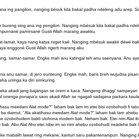
ana ing pangilon, nanging bésuk kita bakal padha ndeleng adu arep.
 bureng sing ana ing pengilon. Nanging mbésuk kita bakal padha ndele
mpurnané pamirsané Gusti Allah marang awakku.
lamat, kaya nang katya reget kaé. Nanging mbésuk awaké déwé baka
aya enggoné Gusti Allah ngerti marang aku.
teung, samar-samar. Engke mah anu katingal teh anu saenyana. Anu aye
na anu samar, di jero eunteung. Engke mah, baris breh wujudna pisan
a uninga ka diri simkuring.
ka akadi jang-bajangan se orem e kaca. Nangeng dhaggi’ sampeyan s
l onenga ponapa’a saos akadi Allah se ngagali sadajana parkara kaula
ihasu meedam Alat mode?” laham bak lam im etei bisi ozobohudi fi ta
 ba diamut, “Ala akatihasu meedam Alat mode?” laham bak lam ahebu f
e ozobohudem bakti ulohona modem bak. Neham bak. Etei nim Alat iba
bak. Abo Alat Aho etei nibe im so nim ahebu ozobohudi neàdehe bak l
e mabalih lawat ring mekane, kantun saru pakantenanipun. Nanging