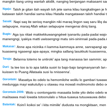
mangkin tiang uning wantah akidik, nanging benjangan makasami sa
Ngaju:
Taloh je gitan itah wayah toh jete sama kilau kangkalingen je 
katawan taloh handiai sama kilau Hatalla mangatawan taloh handiai t
Sasak:
Napi saq ite serioq mangkin niki maraq lingon saq saru lẽq 
selapuqne, maraq Allah wikan selapuqne mengenai diriq tiang.
Bugis:
Aga iya riitaé makkekkuwangngéwé iyanaritu pada-padai wajo
manengngi, iyakiya matti uwissengngi matu sini-sininnaé pada-pada 
Makasar:
Anne apa nicinika ri kamma-kammaya anne, sanrapangi apa-
kuasseng ngasengi apa-apaya; mingka sallang lasukkuki kuassenna,
Toraja:
Belanna totemo te untiroki’ apa tang manassa lan sammin; apa 
Duri:
Ia tee too ia to apa takita susiri to bajo-bajo tangmanyarrah la
kuissen to Puang Allataala susi Ia nnissenna'.
Gorontalo:
Masatiya ito odelo ta hemomilohe wolilu lo gambari tuwa
medungga mayi wakutuliyo u otawau ma mowali molimomoto debo odel
Gorontalo 2006:
Wolo u oontonganto masaatia botie yito debo odelo wol
mao̒taawa mao̒ lowatia totoonulalo u hitua-tuawua tutuuwauwa debo o
Balantak:
Koini'i koikoi se' i kita mimiile' dudusta na mongkitaan, me