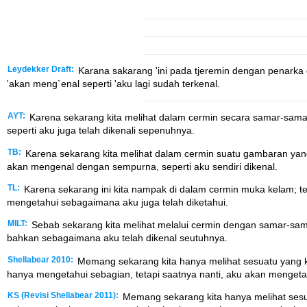
Leydekker Draft:
Karana sakarang 'ini pada tjeremin dengan penarka dj
'akan meng`enal seperti 'aku lagi sudah terkenal.
AYT:
Karena sekarang kita melihat dalam cermin secara samar-sam
seperti aku juga telah dikenali sepenuhnya.
TB:
Karena sekarang kita melihat dalam cermin suatu gambaran yang
akan mengenal dengan sempurna, seperti aku sendiri dikenal.
TL:
Karena sekarang ini kita nampak di dalam cermin muka kelam; 
mengetahui sebagaimana aku juga telah diketahui.
MILT:
Sebab sekarang kita melihat melalui cermin dengan samar-sam
bahkan sebagaimana aku telah dikenal seutuhnya.
Shellabear 2010:
Memang sekarang kita hanya melihat sesuatu yang kab
hanya mengetahui sebagian, tetapi saatnya nanti, aku akan mengetah
KS (Revisi Shellabear 2011):
Memang sekarang kita hanya melihat sesuat