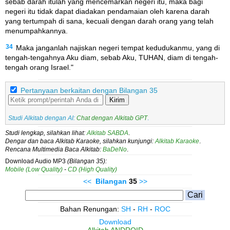
sebab darah itulah yang mencemarkan negeri itu, maka bagi
negeri itu tidak dapat diadakan pendamaian oleh karena darah
yang tertumpah di sana, kecuali dengan darah orang yang telah
menumpahkannya.
34
Maka janganlah najiskan negeri tempat kedudukanmu, yang di
tengah-tengahnya Aku diam, sebab Aku, TUHAN, diam di tengah-
tengah orang Israel."
Pertanyaan berkaitan dengan Bilangan 35
Kirim
Studi Alkitab dengan AI:
Chat dengan Alkitab GPT
.
Studi lengkap, silahkan lihat:
Alkitab SABDA
.
Dengar dan baca Alkitab Karaoke, silahkan kunjungi:
Alkitab Karaoke
.
Rencana Multimedia Baca Alkitab:
BaDeNo
.
Download Audio MP3
(Bilangan 35):
Mobile (Low Quality)
-
CD (High Quality)
<<
Bilangan
35
>>
Bahan Renungan:
SH
-
RH
-
ROC
Download