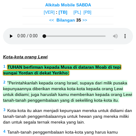
Alkitab Mobile SABDA
[VER]
:
[TB]
[PL]
[PB]
<<
Bilangan
35
>>
Kota-kota orang Lewi
1
TUHAN berfirman kepada Musa di dataran Moab di tepi
sungai Yordan di dekat Yerikho:
2
"Perintahkanlah kepada orang Israel, supaya dari milik pusaka
kepunyaannya diberikan mereka kota-kota kepada orang Lewi
untuk didiami; juga haruslah kamu memberikan kepada orang Lewi
tanah-tanah penggembalaan yang di sekeliling kota-kota itu.
3
Kota-kota itu akan menjadi kepunyaan mereka untuk didiami dan
tanah-tanah penggembalaannya untuk hewan yang mereka miliki
dan untuk segala ternak mereka yang lain.
4
Tanah-tanah penggembalaan kota-kota yang harus kamu