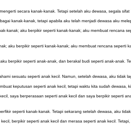
gerti secara kanak-kanak. Tetapi setelah aku dewasa, segala sifat k
ebagai kanak-kanak, tetapi apabila aku telah menjadi dewasa aku mel
nak-kanak; aku berpikir seperti kanak-kanak; aku membuat rencana se
nak; aku berpikir seperti kanak-kanak; aku membuat rencana seperti 
aku berpikir seperti anak-anak, dan berakal budi seperti anak-anak. 
ahami sesuatu seperti anak kecil. Namun, setelah dewasa, aku tidak lagi
 membuat keputusan seperti anak kecil, tetapi waktu kita sudah dewasa,
kecil, saya berperasaan seperti anak kecil dan saya berpikir seperti 
fikir seperti kanak-kanak. Tetapi sekarang setelah dewasa, aku tidak 
ecil, berpikir seperti anak kecil dan merasa seperti anak kecil. Tetap