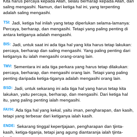
Kita harus percaya kepada Allah, selalu berharap kepada Allah, dan
saling mengasihi. Namun, dari ketiga hal ini, yang terpenting
adalah saling mengasihi.
TSI:
Jadi, ketiga hal inilah yang tetap diperlukan selama-lamanya:
Percaya, berharap, dan mengasihi. Tetapi yang paling penting di
antara ketiganya adalah mengasihi.
BIS:
Jadi, untuk saat ini ada tiga hal yang kita harus tetap lakukan:
percaya, berharap dan saling mengasihi. Yang paling penting dari
ketiganya itu ialah mengasihi orang-orang lain.
TMV:
Sementara ini ada tiga perkara yang harus tetap dilakukan:
percaya, berharap, dan mengasihi orang lain. Tetapi yang paling
penting daripada ketiga-tiganya adalah mengasihi orang lain.
BSD:
Jadi, untuk sekarang ini ada tiga hal yang harus tetap kita
lakukan, yaitu percaya, berharap, dan mengasihi. Dari ketiga hal
itu, yang paling penting ialah mengasihi.
FAYH:
Ada tiga hal yang kekal, yaitu iman, pengharapan, dan kasih,
tetapi yang terbesar dari ketiganya ialah kasih.
ENDE:
Sekarang tinggal kepertjajaan, pengharapan dan tjinta-
kasih, ketiga-tiganja, tetapi jang agung diantaranja ialah tjinta-