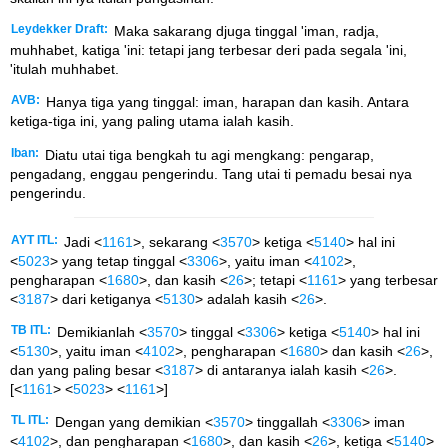
Leydekker Draft:
Maka sakarang djuga tinggal 'iman, radja,
muhhabet, katiga 'ini: tetapi jang terbesar deri pada segala 'ini,
'itulah muhhabet.
AVB:
Hanya tiga yang tinggal: iman, harapan dan kasih. Antara
ketiga-tiga ini, yang paling utama ialah kasih.
Iban:
Diatu utai tiga bengkah tu agi mengkang: pengarap,
pengadang, enggau pengerindu. Tang utai ti pemadu besai nya
pengerindu.
AYT ITL:
Jadi <
1161
>, sekarang <
3570
> ketiga <
5140
> hal ini
<
5023
> yang tetap tinggal <
3306
>, yaitu iman <
4102
>,
pengharapan <
1680
>, dan kasih <
26
>; tetapi <
1161
> yang terbesar
<
3187
> dari ketiganya <
5130
> adalah kasih <
26
>.
TB ITL:
Demikianlah <
3570
> tinggal <
3306
> ketiga <
5140
> hal ini
<
5130
>, yaitu iman <
4102
>, pengharapan <
1680
> dan kasih <
26
>,
dan yang paling besar <
3187
> di antaranya ialah kasih <
26
>.
[<
1161
> <
5023
> <
1161
>]
TL ITL:
Dengan yang demikian <
3570
> tinggallah <
3306
> iman
<
4102
>, dan pengharapan <
1680
>, dan kasih <
26
>, ketiga <
5140
>