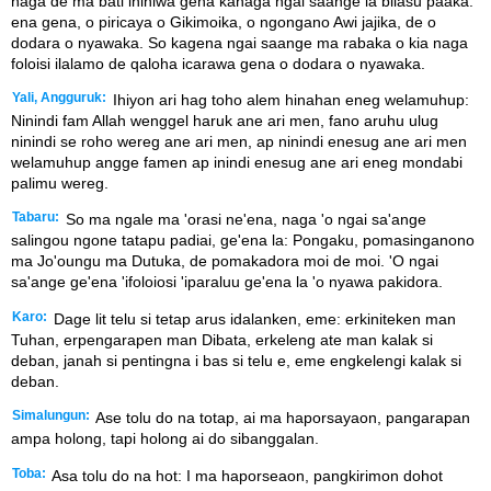
naga de ma bati ihihiwa gena kanaga ngai saange la bilasu paaka:
ena gena, o piricaya o Gikimoika, o ngongano Awi jajika, de o
dodara o nyawaka. So kagena ngai saange ma rabaka o kia naga
foloisi ilalamo de qaloha icarawa gena o dodara o nyawaka.
Yali, Angguruk:
Ihiyon ari hag toho alem hinahan eneg welamuhup:
Ninindi fam Allah wenggel haruk ane ari men, fano aruhu ulug
ninindi se roho wereg ane ari men, ap ninindi enesug ane ari men
welamuhup angge famen ap inindi enesug ane ari eneg mondabi
palimu wereg.
Tabaru:
So ma ngale ma 'orasi ne'ena, naga 'o ngai sa'ange
salingou ngone tatapu padiai, ge'ena la: Pongaku, pomasinganono
ma Jo'oungu ma Dutuka, de pomakadora moi de moi. 'O ngai
sa'ange ge'ena 'ifoloiosi 'iparaluu ge'ena la 'o nyawa pakidora.
Karo:
Dage lit telu si tetap arus idalanken, eme: erkiniteken man
Tuhan, erpengarapen man Dibata, erkeleng ate man kalak si
deban, janah si pentingna i bas si telu e, eme engkelengi kalak si
deban.
Simalungun:
Ase tolu do na totap, ai ma haporsayaon, pangarapan
ampa holong, tapi holong ai do sibanggalan.
Toba:
Asa tolu do na hot: I ma haporseaon, pangkirimon dohot