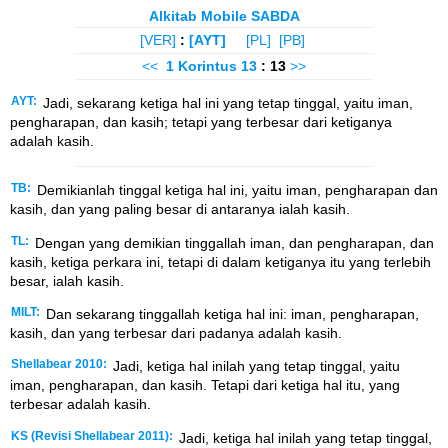
Alkitab Mobile SABDA
[VER]
:
[AYT]
[PL]
[PB]
<<
1 Korintus
13
: 13
>>
AYT:
Jadi, sekarang ketiga hal ini yang tetap tinggal, yaitu iman,
pengharapan, dan kasih; tetapi yang terbesar dari ketiganya
adalah kasih.
TB:
Demikianlah tinggal ketiga hal ini, yaitu iman, pengharapan dan
kasih, dan yang paling besar di antaranya ialah kasih.
TL:
Dengan yang demikian tinggallah iman, dan pengharapan, dan
kasih, ketiga perkara ini, tetapi di dalam ketiganya itu yang terlebih
besar, ialah kasih.
MILT:
Dan sekarang tinggallah ketiga hal ini: iman, pengharapan,
kasih, dan yang terbesar dari padanya adalah kasih.
Shellabear 2010:
Jadi, ketiga hal inilah yang tetap tinggal, yaitu
iman, pengharapan, dan kasih. Tetapi dari ketiga hal itu, yang
terbesar adalah kasih.
KS (Revisi Shellabear 2011):
Jadi, ketiga hal inilah yang tetap tinggal,