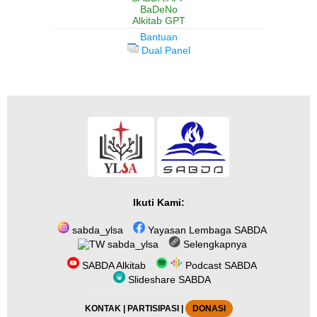
BaDeNo
Alkitab GPT
Bantuan
Dual Panel
Ikuti Kami:
sabda_ylsa
Yayasan Lembaga SABDA
sabda_ylsa
Selengkapnya
SABDA Alkitab
Podcast SABDA
Slideshare SABDA
KONTAK
|
PARTISIPASI
|
DONASI