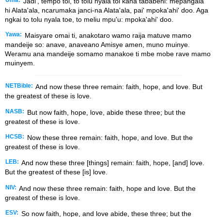
Jadi', tempo toi, to tolu nyala toi kana tababehi: mepangala'
hi Alata'ala, ncarumaka janci-na Alata'ala, pai' mpoka'ahi' doo. Aga
ngkai to tolu nyala toe, to meliu mpu'u: mpoka'ahi' doo.
Yawa:
Maisyare omai ti, anakotaro wamo raija matuve mamo
mandeije so: anave, anaveano Amisye amen, muno muinye.
Weramu ana mandeije somamo manakoe ti mbe mobe rave mamo
muinyem.
NETBible:
And now these three remain: faith, hope, and love. But
the greatest of these is love.
NASB:
But now faith, hope, love, abide these three; but the
greatest of these is love.
HCSB:
Now these three remain: faith, hope, and love. But the
greatest of these is love.
LEB:
And now these three [things] remain: faith, hope, [and] love.
But the greatest of these [is] love.
NIV:
And now these three remain: faith, hope and love. But the
greatest of these is love.
ESV:
So now faith, hope, and love abide, these three; but the