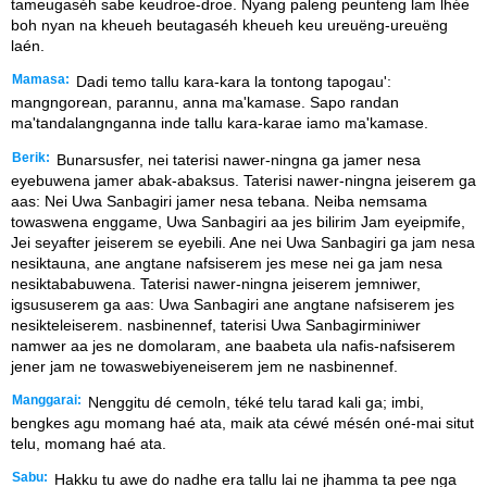
tameugaséh sabe keudroe-droe. Nyang paleng peunteng lam lhée
boh nyan na kheueh beutagaséh kheueh keu ureuëng-ureuëng
laén.
Mamasa:
Dadi temo tallu kara-kara la tontong tapogau':
mangngorean, parannu, anna ma'kamase. Sapo randan
ma'tandalangnganna inde tallu kara-karae iamo ma'kamase.
Berik:
Bunarsusfer, nei taterisi nawer-ningna ga jamer nesa
eyebuwena jamer abak-abaksus. Taterisi nawer-ningna jeiserem ga
aas: Nei Uwa Sanbagiri jamer nesa tebana. Neiba nemsama
towaswena enggame, Uwa Sanbagiri aa jes bilirim Jam eyeipmife,
Jei seyafter jeiserem se eyebili. Ane nei Uwa Sanbagiri ga jam nesa
nesiktauna, ane angtane nafsiserem jes mese nei ga jam nesa
nesiktababuwena. Taterisi nawer-ningna jeiserem jemniwer,
igsususerem ga aas: Uwa Sanbagiri ane angtane nafsiserem jes
nesikteleiserem. nasbinennef, taterisi Uwa Sanbagirminiwer
namwer aa jes ne domolaram, ane baabeta ula nafis-nafsiserem
jener jam ne towaswebiyeneiserem jem ne nasbinennef.
Manggarai:
Nenggitu dé cemoln, téké telu tarad kali ga; imbi,
bengkes agu momang haé ata, maik ata céwé mésén oné-mai situt
telu, momang haé ata.
Sabu:
Hakku tu awe do nadhe era tallu lai ne jhamma ta pee nga