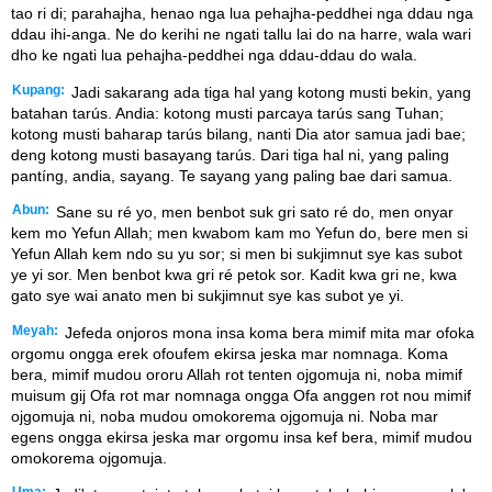
tao ri di; parahajha, henao nga lua pehajha-peddhei nga ddau nga
ddau ihi-anga. Ne do kerihi ne ngati tallu lai do na harre, wala wari
dho ke ngati lua pehajha-peddhei nga ddau-ddau do wala.
Kupang:
Jadi sakarang ada tiga hal yang kotong musti bekin, yang
batahan tarús. Andia: kotong musti parcaya tarús sang Tuhan;
kotong musti baharap tarús bilang, nanti Dia ator samua jadi bae;
deng kotong musti basayang tarús. Dari tiga hal ni, yang paling
pantíng, andia, sayang. Te sayang yang paling bae dari samua.
Abun:
Sane su ré yo, men benbot suk gri sato ré do, men onyar
kem mo Yefun Allah; men kwabom kam mo Yefun do, bere men si
Yefun Allah kem ndo su yu sor; si men bi sukjimnut sye kas subot
ye yi sor. Men benbot kwa gri ré petok sor. Kadit kwa gri ne, kwa
gato sye wai anato men bi sukjimnut sye kas subot ye yi.
Meyah:
Jefeda onjoros mona insa koma bera mimif mita mar ofoka
orgomu ongga erek ofoufem ekirsa jeska mar nomnaga. Koma
bera, mimif mudou ororu Allah rot tenten ojgomuja ni, noba mimif
muisum gij Ofa rot mar nomnaga ongga Ofa anggen rot nou mimif
ojgomuja ni, noba mudou omokorema ojgomuja ni. Noba mar
egens ongga ekirsa jeska mar orgomu insa kef bera, mimif mudou
omokorema ojgomuja.
Uma: