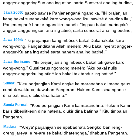
angger-anggeringSun ana ing atine, sarta Sunserat ana ing budine,
Jawa 2006:
sabab sawisé Panjenengané ngandika, "Iki prajanjian
kang bakal sunanakaké karo wong-wong iku, sawisé dina-dina iku,"
Panjenengané banjur ngandika manèh: "Ingsun bakal maringaké
angger-anggeringsun ana ing atiné, sarta sunserat ana ing budiné,
Jawa 1994:
"Iki prejanjian kang mbésuk bakal Dakanakaké karo
wong-wong. Pangandikané Allah menèh: ‘Aku bakal nyerat angger-
angger-Ku ana ing atiné sarta nanem ana ing batiné.’"
Jawa-Suriname:
“Iki prejanjian sing mbésuk bakal tak gawé karo
wong-wong.” Gusti terus ngomong menèh: “Aku bakal nulis
angger-anggerku ing atiné lan bakal tak tandur ing batiné.”
Sunda:
"Kieu perjangjian Kami engke ka maranehna di mana geus
cunduk waktuna, dawuhan Pangeran. Hukum Kami sina ngancik
dina batinna, ditulis dina hatena."
Sunda Formal:
“Kieu perjangjian Kami ka maranehna: Hukum Kami
baris dibeulitkeun dina hatena, diukir dina batinna.” Kitu timbalan
Pangeran.
Madura:
"‘Areya’ parjanjiyan se epabadha’a Sengko’ ban reng-
oreng jareya, e re-are se bakal dhatengnga,’ dhabuna Pangeran.