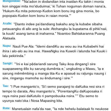
Mongondow:
"'Na'adon in dodandian inta inaidan-Ku takin i monia
kon singgai mita mo'iduduimai,' ki Tuhan noguman doman nana'a,
'Hukum-Ku mita potonop-Kudon kom bonu ing gina monia, bo
popopais-Kudon kom bonu in raian monia.'"
Aralle:
"Dianto indee pa'dandiang bakahu ang la kubabe sibaha
petauangku di allo ang la sule: Atohangku la kupatama di pihki'naii,
la kuuki' asang tama di inahanna." Noantoo Bahtakaranna Puang
Alataala.
Napu:
Nauli Pue Ala: "Idemi dandiKu au wou au ina Kubabehi hai
ihira i alo-alo au ina mai. HawaNgku ina Kuwoli i lalunda hai Kuuki i
lalu pekirinda."
Sangir:
"'Ini e kai pẹ̌dariandi sarung Takụ ikoạ dingang'i sire
suapạeweng ěllo kụ sarung duměnta e,' ungkuěng u Mawu, 'Iạ e
sarung měměmbing u manga tita-Ku e apasuẹ̌ su ral᷊ungu naung i
sire, ringangu mamohẹ su ěndumang i sire.'"
Taa:
“I Pue manganto’o, ‘Si’i semo parajanji to daKuika resi sira ri
tempo to darata, Aku manganto’o, “PorentangKu daKuposaka ri
raya nsira pasi daKutulis ri pampobuuka nsira.”’” Etu semo to
uyunya nato’oka i Nosa Mapasing kita.
Rote:
Manetualain nafa'da nae, "Ia nde hehelu-balataak fo neukose