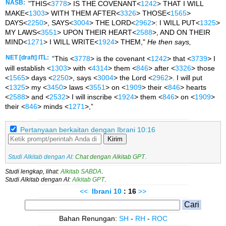
NASB:
"THIS<
3778
> IS THE COVENANT<
1242
> THAT I WILL
MAKE<
1303
> WITH THEM AFTER<
3326
> THOSE<
1565
>
DAYS<
2250
>, SAYS<
3004
> THE LORD<
2962
>: I WILL PUT<
1325
>
MY LAWS<
3551
> UPON THEIR HEART<
2588
>, AND ON THEIR
MIND<
1271
> I WILL WRITE<
1924
> THEM,"
He then says,
NET [draft] ITL:
“This <
3778
> is the covenant <
1242
> that <
3739
> I
will establish <
1303
> with <
4314
> them <
846
> after <
3326
> those
<
1565
> days <
2250
>, says <
3004
> the Lord <
2962
>. I will put
<
1325
> my <
3450
> laws <
3551
> on <
1909
> their <
846
> hearts
<
2588
> and <
2532
> I will inscribe <
1924
> them <
846
> on <
1909
>
their <
846
> minds <
1271
>,”
Pertanyaan berkaitan dengan Ibrani 10:16
Kirim
Studi Alkitab dengan AI:
Chat dengan Alkitab GPT
.
Studi lengkap, lihat:
Alkitab SABDA
.
Studi Alkitab dengan AI:
Alkitab GPT
.
<<
Ibrani
10
: 16
>>
Bahan Renungan:
SH
-
RH
-
ROC