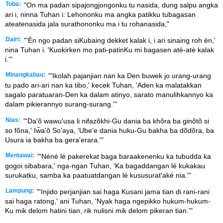
Toba:
"On ma padan sipajongjongonku tu nasida, dung salpu angka
ari i, ninna Tuhan i: Lehononku ma angka patikku tubagasan
ateatenasida jala surathononku ma i tu rohanasida,"
Dairi:
"'Èn ngo padan siKubaing dekket kalak i, i ari sinaing roh èn,'
nina Tuhan i. 'Kuokirken mo pati-patinKu mi bagasen atè-atè kalak
i.'"
Minangkabau:
"'Ikolah pajanjian nan ka Den buwek jo urang-urang
tu pado ari-ari nan ka tibo,' kecek Tuhan, 'Aden ka malatakkan
sagalo paratuaran-Den ka dalam atinyo, sarato manulihkannyo ka
dalam pikierannyo surang-surang.'"
Nias:
"'Da'õ wawu'usa li nifazõkhi-Gu dania ba khõra ba ginõtõ si
so fõna,' Iw̃a'õ So'aya, 'Ube'e dania huku-Gu bakha ba dõdõra, ba
Usura ia bakha ba gera'erara.'"
Mentawai:
"'Néné lé pakerekat baga baraakenenku ka tubudda ka
gogoi sibabara,' nga-ngan Tuhan, 'Ka bagaddangan lé kukakau
surukatku, samba ka paatuatdangan lé kususurat'aké nia.'"
Lampung:
"'Injido perjanjian sai haga Kusani jama tian di rani-rani
sai haga ratong,' ani Tuhan, 'Nyak haga ngepikko hukum-hukum-
Ku mik delom hatini tian, rik nulisni mik delom pikeran tian.'"