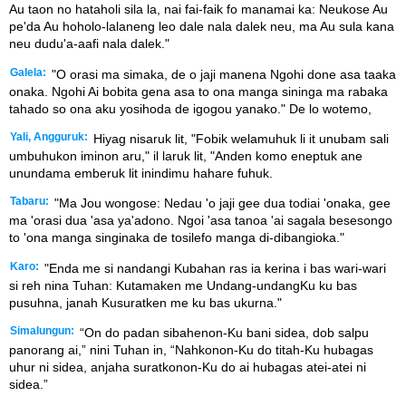
Au taon no hataholi sila la, nai fai-faik fo manamai ka: Neukose Au
pe'da Au hoholo-lalaneng leo dale nala dalek neu, ma Au sula kana
neu dudu'a-aafi nala dalek."
Galela:
"O orasi ma simaka, de o jaji manena Ngohi done asa taaka
onaka. Ngohi Ai bobita gena asa to ona manga sininga ma rabaka
tahado so ona aku yosihoda de igogou yanako." De lo wotemo,
Yali, Angguruk:
Hiyag nisaruk lit, "Fobik welamuhuk li it unubam sali
umbuhukon iminon aru," il laruk lit, "Anden komo eneptuk ane
unundama emberuk lit inindimu hahare fuhuk.
Tabaru:
"Ma Jou wongose: Nedau 'o jaji gee dua todiai 'onaka, gee
ma 'orasi dua 'asa ya'adono. Ngoi 'asa tanoa 'ai sagala besesongo
to 'ona manga singinaka de tosilefo manga di-dibangioka."
Karo:
"Enda me si nandangi Kubahan ras ia kerina i bas wari-wari
si reh nina Tuhan: Kutamaken me Undang-undangKu ku bas
pusuhna, janah Kusuratken me ku bas ukurna."
Simalungun:
“On do padan sibahenon-Ku bani sidea, dob salpu
panorang ai,” nini Tuhan in, “Nahkonon-Ku do titah-Ku hubagas
uhur ni sidea, anjaha suratkonon-Ku do ai hubagas atei-atei ni
sidea.”