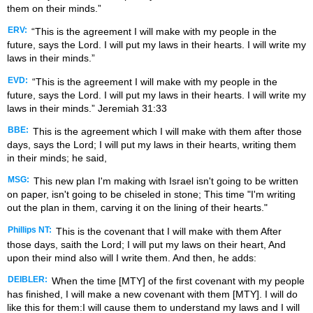
them on their minds.”
ERV:
“This is the agreement I will make with my people in the
future, says the Lord. I will put my laws in their hearts. I will write my
laws in their minds.”
EVD:
“This is the agreement I will make with my people in the
future, says the Lord. I will put my laws in their hearts. I will write my
laws in their minds.” Jeremiah 31:33
BBE:
This is the agreement which I will make with them after those
days, says the Lord; I will put my laws in their hearts, writing them
in their minds; he said,
MSG:
This new plan I'm making with Israel isn't going to be written
on paper, isn't going to be chiseled in stone; This time "I'm writing
out the plan in them, carving it on the lining of their hearts."
Phillips NT:
This is the covenant that I will make with them After
those days, saith the Lord; I will put my laws on their heart, And
upon their mind also will I write them. And then, he adds:
DEIBLER:
When the time [MTY] of the first covenant with my people
has finished, I will make a new covenant with them [MTY]. I will do
like this for them:I will cause them to understand my laws and I will