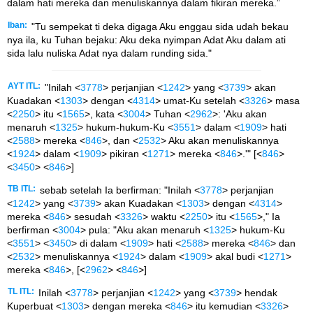
dalam hati mereka dan menuliskannya dalam fikiran mereka.”
Iban:
"Tu sempekat ti deka digaga Aku enggau sida udah bekau
nya ila, ku Tuhan bejaku: Aku deka nyimpan Adat Aku dalam ati
sida lalu nuliska Adat nya dalam runding sida."
AYT ITL:
"Inilah <
3778
> perjanjian <
1242
> yang <
3739
> akan
Kuadakan <
1303
> dengan <
4314
> umat-Ku setelah <
3326
> masa
<
2250
> itu <
1565
>, kata <
3004
> Tuhan <
2962
>: 'Aku akan
menaruh <
1325
> hukum-hukum-Ku <
3551
> dalam <
1909
> hati
<
2588
> mereka <
846
>, dan <
2532
> Aku akan menuliskannya
<
1924
> dalam <
1909
> pikiran <
1271
> mereka <
846
>.'" [<
846
>
<
3450
> <
846
>]
TB ITL:
sebab setelah Ia berfirman: "Inilah <
3778
> perjanjian
<
1242
> yang <
3739
> akan Kuadakan <
1303
> dengan <
4314
>
mereka <
846
> sesudah <
3326
> waktu <
2250
> itu <
1565
>," Ia
berfirman <
3004
> pula: "Aku akan menaruh <
1325
> hukum-Ku
<
3551
> <
3450
> di dalam <
1909
> hati <
2588
> mereka <
846
> dan
<
2532
> menuliskannya <
1924
> dalam <
1909
> akal budi <
1271
>
mereka <
846
>, [<
2962
> <
846
>]
TL ITL:
Inilah <
3778
> perjanjian <
1242
> yang <
3739
> hendak
Kuperbuat <
1303
> dengan mereka <
846
> itu kemudian <
3326
>