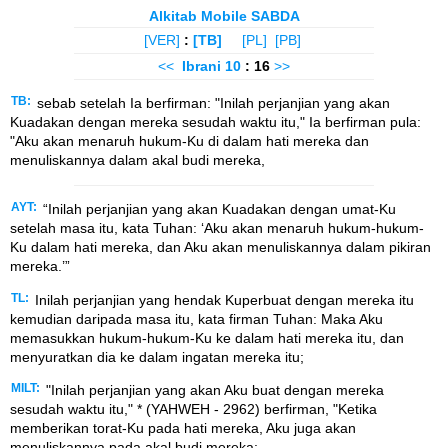
Alkitab Mobile SABDA
[VER]
:
[TB]
[PL]
[PB]
<<
Ibrani
10
: 16
>>
TB:
sebab setelah Ia berfirman: "Inilah perjanjian yang akan
Kuadakan dengan mereka sesudah waktu itu," Ia berfirman pula:
"Aku akan menaruh hukum-Ku di dalam hati mereka dan
menuliskannya dalam akal budi mereka,
AYT:
“Inilah perjanjian yang akan Kuadakan dengan umat-Ku
setelah masa itu, kata Tuhan: ‘Aku akan menaruh hukum-hukum-
Ku dalam hati mereka, dan Aku akan menuliskannya dalam pikiran
mereka.’”
TL:
Inilah perjanjian yang hendak Kuperbuat dengan mereka itu
kemudian daripada masa itu, kata firman Tuhan: Maka Aku
memasukkan hukum-hukum-Ku ke dalam hati mereka itu, dan
menyuratkan dia ke dalam ingatan mereka itu;
MILT:
"Inilah perjanjian yang akan Aku buat dengan mereka
sesudah waktu itu," * (YAHWEH - 2962) berfirman, "Ketika
memberikan torat-Ku pada hati mereka, Aku juga akan
menuliskannya pada akal budi mereka;