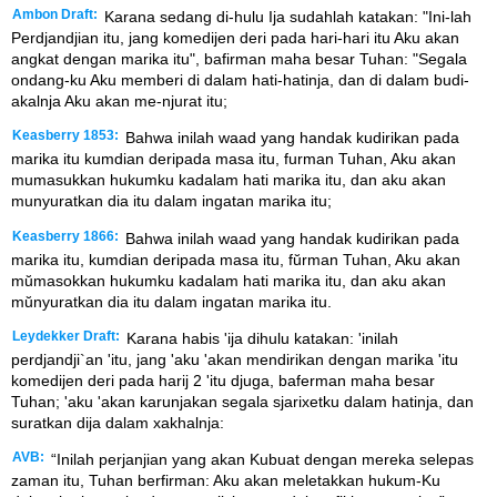
Ambon Draft:
Karana sedang di-hulu Ija sudahlah katakan: "Ini-lah
Perdjandjian itu, jang komedijen deri pada hari-hari itu Aku akan
angkat dengan marika itu", bafirman maha besar Tuhan: "Segala
ondang-ku Aku memberi di dalam hati-hatinja, dan di dalam budi-
akalnja Aku akan me-njurat itu;
Keasberry 1853:
Bahwa inilah waad yang handak kudirikan pada
marika itu kumdian deripada masa itu, furman Tuhan, Aku akan
mumasukkan hukumku kadalam hati marika itu, dan aku akan
munyuratkan dia itu dalam ingatan marika itu;
Keasberry 1866:
Bahwa inilah waad yang handak kudirikan pada
marika itu, kumdian deripada masa itu, fŭrman Tuhan, Aku akan
mŭmasokkan hukumku kadalam hati marika itu, dan aku akan
mŭnyuratkan dia itu dalam ingatan marika itu.
Leydekker Draft:
Karana habis 'ija dihulu katakan: 'inilah
perdjandji`an 'itu, jang 'aku 'akan mendirikan dengan marika 'itu
komedijen deri pada harij 2 'itu djuga, baferman maha besar
Tuhan; 'aku 'akan karunjakan segala sjarixetku dalam hatinja, dan
suratkan dija dalam xakhalnja:
AVB:
“Inilah perjanjian yang akan Kubuat dengan mereka selepas
zaman itu, Tuhan berfirman: Aku akan meletakkan hukum-Ku