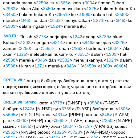
daripada masa <
2250
> itu <
1565
>, kata <
3004
> firman Tuhan
<
2962
>: Maka Aku <
3450
> memasukkan <
1325
> hukum-hukum-Ku
<
3450
> hukum-hukum-Ku <
3551
> ke <
1909
> dalam hati <
2588
>
mereka <
846
> itu, dan <
2532
> menyuratkan <
1271
> dia <
846
> ke
<
1909
> dalam ingatan <
1924
> mereka itu;
AVB ITL:
“Inilah <
3778
> perjanjian <
1242
> yang <
3739
> akan
Kubuat <
1303
> dengan <
4314
> mereka <
846
> selepas <
3326
>
zaman <
2250
> itu <
1565
>, Tuhan <
2962
> berfirman <
3004
>: Aku
akan <
1325
> meletakkan hukum-Ku <
3551
> dalam <
1909
> hati
<
2588
> mereka <
846
> dan <
2532
> menuliskannya <
1924
> dalam
<
3588
> fikiran <
1271
> mereka <
846
>.” [<
3450
> <
1909
> <
846
>]
GREEK WH:
αυτη η διαθηκη ην διαθησομαι προς αυτους μετα τας
ημερας εκεινας λεγει κυριος διδους νομους μου επι καρδιας αυτων
και επι την διανοιαν αυτων επιγραψω αυτους
GREEK WH Strong:
αυτη <
3778
> {D-NSF} η <
3588
> {T-NSF}
διαθηκη <
1242
> {N-NSF} ην <
3739
> {R-ASF} διαθησομαι <
1303
>
<
5695
> {V-FDI-1S} προς <
4314
> {PREP} αυτους <
846
> {P-APM}
μετα <
3326
> {PREP} τας <
3588
> {T-APF} ημερας <
2250
> {N-APF}
εκεινας <
1565
> {D-APF} λεγει <
3004
> <
5719
> {V-PAI-3S} κυριος
<
2962
> {N-NSM} διδους <
1325
> <
5723
> {V-PAP-NSM} νομους
<
3551
> {N-APM} μου <
3450
> {P-1GS} επι <
1909
> {PREP} καρδιας