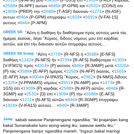
<
2588
> {N-APF} αυτων <
846
> {P-GPM} και <
2532
> {CONJ} επι
<
1909
> {PREP} την <
3588
> {T-ASF} διανοιαν <
1271
> {N-ASF}
αυτων <
846
> {P-GPM} επιγραψω <
1924
> <
5692
> {V-FAI-1S}
αυτους <
846
> {P-APM}
GREEK SR:
“Αὕτη ἡ διαθήκη ἣν διαθήσομαι πρὸς αὐτοὺς μετὰ τὰς
ἡμέρας ἐκείνας, λέγει ˚Κύριος, διδοὺς νόμους μου ἐπὶ καρδίας
αὐτῶν, καὶ ἐπὶ τὴν διάνοιαν αὐτῶν ἐπιγράψω αὐτούς…
GREEK SR Srong:
“Αὕτη <
3778
> {R-NFS} ἡ <
3588
> {E-NFS}
διαθήκη <
1242
> {N-NFS} ἣν <
3739
> {R-AFS} διαθήσομαι <
1303
>
{V-IFM1S} πρὸς <
4314
> {P} αὐτοὺς <
846
> {R-3AMP} μετὰ <
3326
>
{P} τὰς <
3588
> {E-AFP} ἡμέρας <
2250
> {N-AFP} ἐκείνας, <
1565
>
{E-AFP} λέγει <
3004
> {V-IPA3S} ˚Κύριος, <
2962
> {N-NMS} διδοὺς
<
1325
> {V-PPANMS} νόμους <
3551
> {N-AMP} μου <
1473
> {R-
1GS} ἐπὶ <
1909
> {P} καρδίας <
2588
> {N-AFP} αὐτῶν, <
846
> {R-
3GMP} καὶ <
2532
> {D} ἐπὶ <
1909
> {P} τὴν <
3588
> {E-AFS}
διάνοιαν <
1271
> {N-AFS} αὐτῶν <
846
> {R-3GMP} ἐπιγράψω
<
1924
> {V-IFA1S} αὐτούς… <
846
> {R-3AMP}
Jawa:
sabab sawuse Panjenengane ngandika: “Iki prajanjian kang
bakal Sunanakake karo wong-wong iku, sawuse wektu iku,”
Panjenengane banjur ngandika maneh: “Ingsun bakal maringi