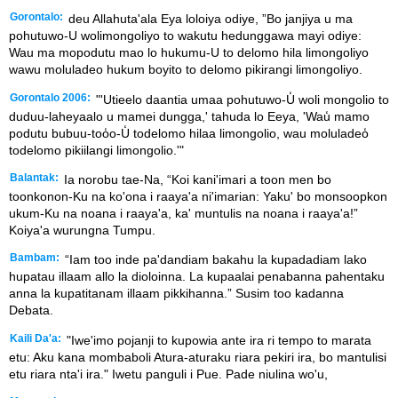
Gorontalo:
deu Allahuta'ala Eya loloiya odiye, ”Bo janjiya u ma
pohutuwo-U wolimongoliyo to wakutu hedunggawa mayi odiye:
Wau ma mopodutu mao lo hukumu-U to delomo hila limongoliyo
wawu moluladeo hukum boyito to delomo pikirangi limongoliyo.
Gorontalo 2006:
"'Utieelo daantia umaa pohutuwo-U̒ woli mongolio to
duduu-laheyaalo u mamei dungga,' tahuda lo Eeya, 'Wau̒ mamo
podutu bubuu-too̒o-U̒ todelomo hilaa limongolio, wau moluladeo̒
todelomo pikiilangi limongolio.'"
Balantak:
Ia norobu tae-Na, “Koi kani'imari a toon men bo
toonkonon-Ku na ko'ona i raaya'a ni'imarian: Yaku' bo monsoopkon
ukum-Ku na noana i raaya'a, ka' muntulis na noana i raaya'a!”
Koiya'a wurungna Tumpu.
Bambam:
“Iam too inde pa'dandiam bakahu la kupadadiam lako
hupatau illaam allo la dioloinna. La kupaalai penabanna pahentaku
anna la kupatitanam illaam pikkihanna.” Susim too kadanna
Debata.
Kaili Da'a:
"Iwe'imo pojanji to kupowia ante ira ri tempo to marata
etu: Aku kana mombaboli Atura-aturaku riara pekiri ira, bo mantulisi
etu riara nta'i ira." Iwetu panguli i Pue. Pade niulina wo'u,