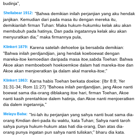
budinja",
Shellabear 1912:
"Bahwa demikian inilah perjanjian yang aku hendak
janjikan. Kemudian dari pada masa itu dengan mereka itu,
demikianlah firman Tuhan: Maka hukum-hukumku kelak aku akan
membubuh pada hatinya, Dan pada ingatannya kelak aku akan
menyuratkan dia;" maka firmannya pula,
Klinkert 1879:
Karena satelah dehoeloe ija bersabda demikian:
"Bahwa inilah perdjandjian, jang hendak koeboewat dengan
mareka-itoe kemoedian daripada masa itoe,sabda Toehan: Bahwa
Akoe akan memboeboeh hoekoemkoe dalam hati mareka-itoe dan
Akoe akan menjoeratkan ija dalam akal mareka-itoe;"
Klinkert 1863:
Karna habis Toehan berkata doeloe: {Ibr 8:8; Yer
31:31-34; Rom 11:27} "Bahoea inilah perdjandjian, jang Akoe nanti
boewat sama dia-orang diblakang itoe hari, firman Toehan, Akoe
nanti kasih prentahkoe dalem hatinja, dan Akoe nanti menjoeratken
dia dalem ingetannja,"
Melayu Baba:
"Ini-lah itu perjanjian yang sahya nanti buat sama dia-
orang Kmdian deri-pada itu waktu, kata Tuhan; Sahya nanti taroh
sahya punya hukum-hukum atas hati dia-orang, Dan atas dia-
orang punya ingatan pun sahya nanti tuliskan;" bharu dia kata.