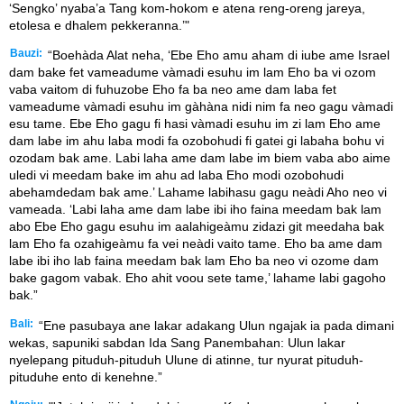
‘Sengko’ nyaba’a Tang kom-hokom e atena reng-oreng jareya,
etolesa e dhalem pekkeranna.’"
Bauzi:
“Boehàda Alat neha, ‘Ebe Eho amu aham di iube ame Israel
dam bake fet vameadume vàmadi esuhu im lam Eho ba vi ozom
vaba vaitom di fuhuzobe Eho fa ba neo ame dam laba fet
vameadume vàmadi esuhu im gàhàna nidi nim fa neo gagu vàmadi
esu tame. Ebe Eho gagu fi hasi vàmadi esuhu im zi lam Eho ame
dam labe im ahu laba modi fa ozobohudi fi gatei gi labaha bohu vi
ozodam bak ame. Labi laha ame dam labe im biem vaba abo aime
uledi vi meedam bake im ahu ad laba Eho modi ozobohudi
abehamdedam bak ame.’ Lahame labihasu gagu neàdi Aho neo vi
vameada. ‘Labi laha ame dam labe ibi iho faina meedam bak lam
abo Ebe Eho gagu esuhu im aalahigeàmu zidazi git meedaha bak
lam Eho fa ozahigeàmu fa vei neàdi vaito tame. Eho ba ame dam
labe ibi iho lab faina meedam bak lam Eho ba neo vi ozome dam
bake gagom vabak. Eho ahit voou sete tame,’ lahame labi gagoho
bak.”
Bali:
“Ene pasubaya ane lakar adakang Ulun ngajak ia pada dimani
wekas, sapuniki sabdan Ida Sang Panembahan: Ulun lakar
nyelepang pituduh-pituduh Ulune di atinne, tur nyurat pituduh-
pituduhe ento di kenehne.”