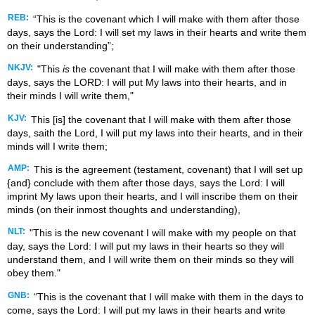
REB:
“This is the covenant which I will make with them after those
days, says the Lord: I will set my laws in their hearts and write them
on their understanding”;
NKJV:
"This
is
the covenant that I will make with them after those
days, says the LORD: I will put My laws into their hearts, and in
their minds I will write them,"
KJV:
This [is] the covenant that I will make with them after those
days, saith the Lord, I will put my laws into their hearts, and in their
minds will I write them;
AMP:
This is the agreement (testament, covenant) that I will set up
{and} conclude with them after those days, says the Lord: I will
imprint My laws upon their hearts, and I will inscribe them on their
minds (on their inmost thoughts and understanding),
NLT:
"This is the new covenant I will make with my people on that
day, says the Lord: I will put my laws in their hearts so they will
understand them, and I will write them on their minds so they will
obey them."
GNB:
“This is the covenant that I will make with them in the days to
come, says the Lord: I will put my laws in their hearts and write