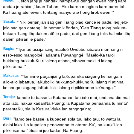
Ngaju:
"'Jetoh janji je handak inampa-Ku dengan ewen hong kare
andau je rahian,' koan Tuhan, 'Aku kareh mingkes kare parentah-
Ku huang atei ewen, tuntang manyurate hong tirok ewen.'"
Sasak:
"'Niki perjanjian saq gen Tiang piaq kance ie pade, lẽq jelo-
jelo saq gen dateng.' Ie bemanik ẽndah, 'Gen Tiang toloq hukum-
hukum Tiang lẽq dalem atẽ ie pade, dait gen Tiang tulis hal nike lẽq
dalem pikiran ie pade.'"
Bugis:
"‘Iyanaé assijancing maéloé Uwébbu sibawa mennang ri
esso-esso mangoloé,’ adanna Puwangngé, ‘Maélo-Ka taroi
hukkung-hukkuk-Ku ri laleng atinna, sibawa mokii ri laleng
pikkiranna.’"
Makasar:
"‘Iaminne parjanjiang laKupareka siagang ke’nanga ri
allo-allo labattua, laKuboliki hukkung-hukkungKu lalang ri atinna
ke’nanga siagang laKutulisiki lalang ri pikkiranna ke’nanga.’"
Toraja:
Iamote tu basse la Kutananan tau iato mai, undinna dio mai
attu iato, nakua kadanNa Puang; la Kupatama penaanna tu mintu’
parentaKu, sia la Kusura’ duka lan tangnga’na;
Duri:
"Iamo tee basse la kupaden sola tuu lako tau, to wattu la
dioloi lako. La kupallan penawanna to atoran-Ku', na kuuki'i lan
pikkirisanna." Susimi joo kadan-Na Puang.