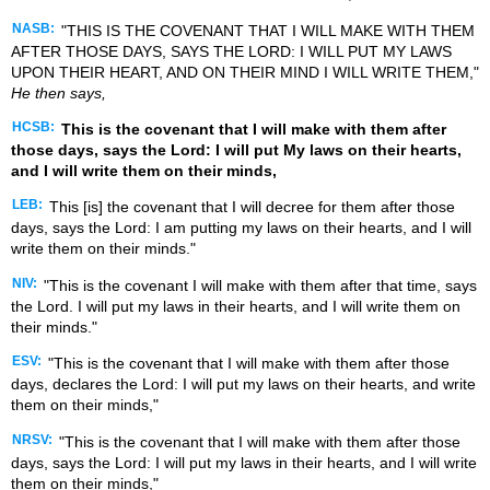
NASB:
"THIS IS THE COVENANT THAT I WILL MAKE WITH THEM
AFTER THOSE DAYS, SAYS THE LORD: I WILL PUT MY LAWS
UPON THEIR HEART, AND ON THEIR MIND I WILL WRITE THEM,"
He then says,
HCSB:
This is the covenant that I will make with them after
those days, says the Lord: I will put My laws on their hearts,
and I will write them on their minds,
LEB:
This [is] the covenant that I will decree for them after those
days, says the Lord: I am putting my laws on their hearts, and I will
write them on their minds."
NIV:
"This is the covenant I will make with them after that time, says
the Lord. I will put my laws in their hearts, and I will write them on
their minds."
ESV:
"This is the covenant that I will make with them after those
days, declares the Lord: I will put my laws on their hearts, and write
them on their minds,"
NRSV:
"This is the covenant that I will make with them after those
days, says the Lord: I will put my laws in their hearts, and I will write
them on their minds,"