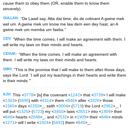
cause them to obey them (OR, enable them to know them
sincerely).
GULLAH:
“De Lawd say, Atta dat time, dis de cobnant A gwine mek
wid um. A gwine mek um know me law dem een dey haat, an A
gwine mek um memba um faeba.”
CEV:
"When the time comes, I will make an agreement with them. I
will write my laws on their minds and hearts.
CEVUK:
“When the time comes, I will make an agreement with
them. I will write my laws on their minds and hearts.
GWV:
"This is the promise that I will make to them after those days,
says the Lord: ‘I will put my teachings in their hearts and write them
in their minds.’"
KJV:
This <
3778
> [is] the covenant <
1242
> that <
3739
> I will make
<
1303
> (
5695
) with <
4314
> them <
846
> after <
3326
> those
<
1565
> days <
2250
>_, saith <
3004
> (
5719
) the Lord <
2962
>_, I
will put <
1325
> (
5723
) my <
3450
> laws <
3551
> into <
1909
> their
<
846
> hearts <
2588
>_, and <
2532
> in <
1909
> their <
846
> minds
<
1271
> will I write <
1924
> (
5692
) them <
846
>_;