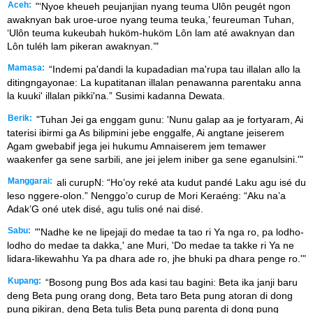
Aceh:
"‘Nyoe kheueh peujanjian nyang teuma Ulôn peugét ngon
awaknyan bak uroe-uroe nyang teuma teuka,’ feureuman Tuhan,
‘Ulôn teuma kukeubah huköm-huköm Lôn lam até awaknyan dan
Lôn tuléh lam pikeran awaknyan.’"
Mamasa:
“Indemi pa'dandi la kupadadian ma'rupa tau illalan allo la
ditingngayonae: La kupatitanan illalan penawanna parentaku anna
la kuuki' illalan pikki'na.” Susimi kadanna Dewata.
Berik:
"Tuhan Jei ga enggam gunu: 'Nunu galap aa je fortyaram, Ai
taterisi ibirmi ga As bilipmini jebe enggalfe, Ai angtane jeiserem
Agam gwebabif jega jei hukumu Amnaiserem jem temawer
waakenfer ga sene sarbili, ane jei jelem iniber ga sene eganulsini.'"
Manggarai:
ali curupN: “Ho’oy reké ata kudut pandé Laku agu isé du
leso nggere-olon.” Nenggo’o curup de Mori Keraéng: “Aku na’a
Adak’G oné utek disé, agu tulis oné nai disé.
Sabu:
"'Nadhe ke ne lipejaji do medae ta tao ri Ya nga ro, pa lodho-
lodho do medae ta dakka,' ane Muri, 'Do medae ta takke ri Ya ne
lidara-likewahhu Ya pa dhara ade ro, jhe bhuki pa dhara penge ro.'"
Kupang:
“Bosong pung Bos ada kasi tau bagini: Beta ika janji baru
deng Beta pung orang dong, Beta taro Beta pung atoran di dong
pung pikiran, deng Beta tulis Beta pung parenta di dong pung