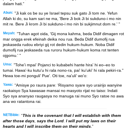
dalam hati.”
Abun:
"Ji kak os be su ye Israel tepsu suk gato Ji tom ne. Yefun
Allah ki do, su kam sari ne ma, 'Bere Ji bok Ji bi sukduno-i mo nin
mit re. Bere Ji krom Ji bi sukduno-i mo nin bi sukjimnut dom re.' "
Meyah:
"Tuhan agot oida, 'Gij mona kahma, beda Didif dimagen rot
mar ongga erek efeinah deika nou rua. Beda Didif dumofij rua
jeskaseda rudou ebriyi gij rot dedin hukum-hukum. Noba Didif
dumofij rua jeskaseda rua ruroru hukum-hukum koma rot tenten
ojgomu.' "
Uma:
"Tohe'i mpai' Pojanci to kubabehi hante hira' hi eo–eo to
tumai. Hawa'-ku kutu'u hi rala nono-ra, pai' ku'uki' hi rala pekiri-ra."
Hewa toe-mi ponguli' Pue'. Oti toe, na'uli' wo'o:
Yawa:
“Amisye po raura pare: ‘Risyamo syare syo urairijo wanyine
raokaisyo Sya kawasae mansai no masyoto rijat no taiso: Indati
Syo sya ananyao raugasya no manuga rai muno Syo ratoe no awa
ana wo ratantona rai.
NETBible:
“
This is the covenant that I will establish with them
after those days
,
says the Lord
.
I will put
my laws on their
hearts and I will inscribe them on their minds
,”