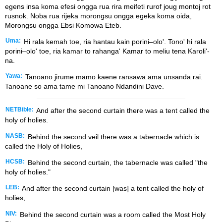
egens insa koma efesi ongga rua rira meifeti rurof joug montoj rot
rusnok. Noba rua rijeka morongsu ongga egeka koma oida,
Morongsu ongga Ebsi Komowa Eteb.
Uma:
Hi rala kemah toe, ria hantau kain porini–olo'. Tono' hi rala
porini–olo' toe, ria kamar to rahanga' Kamar to meliu tena Karoli'-
na.
Yawa:
Tanoano jirume mamo kaene ransawa ama unsanda rai.
Tanoane so ama tame mi Tanoano Ndandini Dave.
NETBible:
And after the second curtain there was a tent called the
holy of holies.
NASB:
Behind the second veil there was a tabernacle which is
called the Holy of Holies,
HCSB:
Behind the second curtain, the tabernacle was called "the
holy of holies."
LEB:
And after the second curtain [was] a tent called the holy of
holies,
NIV:
Behind the second curtain was a room called the Most Holy