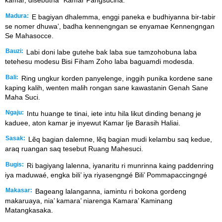
kamar, disebutna “Kamar Pangsucina.”
Madura:
E bagiyan dhalemma, enggi paneka e budhiyanna bir-tabir
se nomer dhuwa’, badha kennengngan se enyamae Kennengngan
Se Mahasocce.
Bauzi:
Labi doni labe gutehe bak laba sue tamzohobuna laba
tetehesu modesu Bisi Fiham Zoho laba baguamdi modesda.
Bali:
Ring ungkur korden panyelenge, inggih punika kordene sane
kaping kalih, wenten malih rongan sane kawastanin Genah Sane
Maha Suci.
Ngaju:
Intu huange te tinai, iete intu hila likut dinding benang je
kaduee, aton kamar je inyewut Kamar Ije Barasih Haliai.
Sasak:
Lẽq bagian dalemne, lẽq bagian mudi kelambu saq kedue,
araq ruangan saq tesebut Ruang Mahesuci.
Bugis:
Ri bagiyang lalenna, iyanaritu ri munrinna kaing paddenring
iya maduwaé, engka bili’ iya riyasengngé Bili’ Pommapaccingngé
Makasar:
Bageang lalanganna, iamintu ri bokona gordeng
makaruaya, nia’ kamara’ niarenga Kamara’ Kaminang
Matangkasaka.