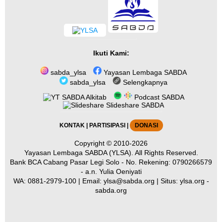
Ikuti Kami:
sabda_ylsa
Yayasan Lembaga SABDA
sabda_ylsa
Selengkapnya
SABDA Alkitab
Podcast SABDA
Slideshare SABDA
KONTAK
|
PARTISIPASI
|
DONASI
Copyright
© 2010-2026
Yayasan Lembaga SABDA (YLSA).
All Rights Reserved.
Bank BCA Cabang Pasar Legi Solo - No. Rekening: 0790266579
- a.n. Yulia Oeniyati
WA:
0881-2979-100
| Email:
ylsa@sabda.org
| Situs:
ylsa.org
-
sabda.org