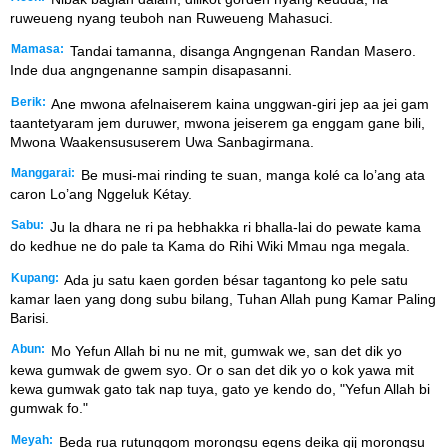
ruweueng nyang teuboh nan Ruweueng Mahasuci.
Mamasa:
Tandai tamanna, disanga Angngenan Randan Masero.
Inde dua angngenanne sampin disapasanni.
Berik:
Ane mwona afelnaiserem kaina unggwan-giri jep aa jei gam
taantetyaram jem duruwer, mwona jeiserem ga enggam gane bili,
Mwona Waakensususerem Uwa Sanbagirmana.
Manggarai:
Be musi-mai rinding te suan, manga kolé ca lo’ang ata
caron Lo’ang Nggeluk Kétay.
Sabu:
Ju la dhara ne ri pa hebhakka ri bhalla-lai do pewate kama
do kedhue ne do pale ta Kama do Rihi Wiki Mmau nga megala.
Kupang:
Ada ju satu kaen gorden bésar tagantong ko pele satu
kamar laen yang dong subu bilang, Tuhan Allah pung Kamar Paling
Barisi.
Abun:
Mo Yefun Allah bi nu ne mit, gumwak we, san det dik yo
kewa gumwak de gwem syo. Or o san det dik yo o kok yawa mit
kewa gumwak gato tak nap tuya, gato ye kendo do, "Yefun Allah bi
gumwak fo."
Meyah:
Beda rua rutunggom morongsu egens deika gij morongsu