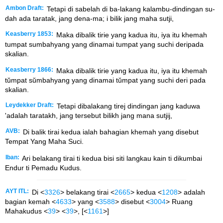
Ambon Draft:
Tetapi di sabelah di ba-lakang kalambu-dindingan su-
dah ada taratak, jang dena-ma; i bilik jang maha sutji,
Keasberry 1853:
Maka dibalik tirie yang kadua itu, iya itu khemah
tumpat sumbahyang yang dinamai tumpat yang suchi deripada
skalian.
Keasberry 1866:
Maka dibalik tirie yang kadua itu, iya itu khemah
tŭmpat sŭmbahyang yang dinamai tŭmpat yang suchi deri pada
skalian.
Leydekker Draft:
Tetapi dibalakang tirej dindingan jang kaduwa
'adalah taratakh, jang tersebut bilikh jang mana sutjij,
AVB:
Di balik tirai kedua ialah bahagian khemah yang disebut
Tempat Yang Maha Suci.
Iban:
Ari belakang tirai ti kedua bisi siti langkau kain ti dikumbai
Endur ti Pemadu Kudus.
AYT ITL:
Di <
3326
> belakang tirai <
2665
> kedua <
1208
> adalah
bagian kemah <
4633
> yang <
3588
> disebut <
3004
> Ruang
Mahakudus <
39
> <
39
>, [<
1161
>]