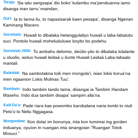
Toraja:
Sia iatu sangsapa’ dio boko’ kulambu ma’penduanna iamo
disanga inan tarru’ maindan;
Duri:
Ia to lanna liu, to napasisarak kaen pesapa', disanga Ngenan
Kaminang Macero.
Gorontalo:
Huwali to dibalaka hetanggulaliyo huwali u laba-labatutu
suci. Pontolo huwali moheluduluwo boyito bo podehu.
Gorontalo 2006:
To ambahu delomio, deu̒ito-yito to dibalaka lolalante
u oluolio, woluo huwali leidaa̒ u ilunte Huwali Leidaa̒ Laba-labaalo
mantali.
Balantak:
Na sambotakna toik men mongola'i, isian lokis korua'na
men ngaanion Lokis Molinas Tuu'.
Bambam:
Indo tambim tando tama, disangai ia Tambim Handam
Maseho. Indo dua tambim disapa' sampim alla'na.
Kaili Da'a:
Pade riara kae powombo karobalana naria tombi to niuli
Peto'o to Neliu Nggagasa.
Mongondow:
Kon dotaí im bonunya, inta kon tumimai ing gorden
induanya, oyuíon in ruangan inta sinangoian "Ruangan Totok
Mosuci."