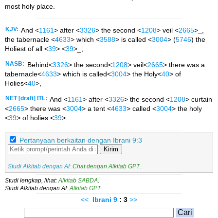
most holy place.
KJV:
And <
1161
> after <
3326
> the second <
1208
> veil <
2665
>_,
the tabernacle <
4633
> which <
3588
> is called <
3004
> (
5746
) the
Holiest of all <
39
> <
39
>_;
NASB:
Behind<
3326
> the second<
1208
> veil<
2665
> there was a
tabernacle<
4633
> which is called<
3004
> the Holy<
40
> of
Holies<
40
>,
NET [draft] ITL:
And <
1161
> after <
3326
> the second <
1208
> curtain
<
2665
> there was <
3004
> a tent <
4633
> called <
3004
> the holy
<
39
> of holies <
39
>.
Pertanyaan berkaitan dengan Ibrani 9:3
Kirim
Studi Alkitab dengan AI:
Chat dengan Alkitab GPT
.
Studi lengkap, lihat:
Alkitab SABDA
.
Studi Alkitab dengan AI:
Alkitab GPT
.
<<
Ibrani
9
: 3
>>