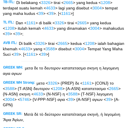
TB ITL:
Di belakang <
3326
> tirai <
2665
> yang kedua <
1208
>
terdapat suatu kemah <
4633
> lagi yang disebut <
3004
> tempat
yang maha kudus <
39
> <
39
>. [<
1161
>]
TL ITL:
Dan <
1161
> di balik <
3326
> tirai <
2665
> yang kedua
<
1208
> itulah kemah <
4633
> yang dinamakan <
3004
> mahakudus
<
39
> <
39
>;
AVB ITL:
Di balik <
3326
> tirai <
2665
> kedua <
1208
> ialah bahagian
khemah <
4633
> yang <
3588
> disebut <
3004
> Tempat Yang Maha
Suci <
39
>. [<
1161
> <
39
>]
GREEK WH:
μετα δε το δευτερον καταπετασμα σκηνη η λεγομενη
αγια αγιων
GREEK WH Strong:
μετα <
3326
> {PREP} δε <
1161
> {CONJ} το
<
3588
> {T-ASN} δευτερον <
1208
> {A-ASN} καταπετασμα <
2665
>
{N-ASN} σκηνη <
4633
> {N-NSF} η <
3588
> {T-NSF} λεγομενη
<
3004
> <
5746
> {V-PPP-NSF} αγια <
39
> {A-NSF} αγιων <
39
> {A-
GPN}
GREEK SR:
Μετὰ δὲ τὸ δεύτερον καταπέτασμα σκηνὴ, ἡ λεγομένη
Ἅγια Ἁγίων,