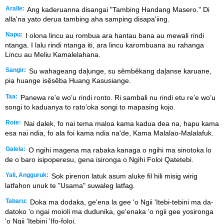
Aralle:
Ang kaderuanna disangai "Tambing Handang Masero." Di
alla'na yato derua tambing aha samping disapa'iing.
Napu:
I olona lincu au rombua ara hantau bana au mewali rindi
ntanga. I lalu rindi ntanga iti, ara lincu karombuana au rahanga
Lincu au Meliu Kamalelahana.
Sangir:
Su wahageang dal᷊unge, su sěmběkang dal᷊anse karuane,
piạ huange isẹ̌sěbạ Huang Kasusiange.
Taa:
Panewa re’e wo’u rindi ronto. Ri sambali nu rindi etu re’e wo’u
songi to kaduanya to rato’oka songi to mapasing kojo.
Rote:
Nai dalek, fo nai tema maloa kama kadua dea na, hapu kama
esa nai ndia, fo ala foi kama ndia na'de, Kama Malalao-Malalafuk.
Galela:
O ngihi magena ma rabaka kanaga o ngihi ma sinotoka lo
de o baro isipoperesu, gena isironga o Ngihi Foloi Qatetebi.
Yali, Angguruk:
Sok pirenon latuk asum aluke fil hili misig wirig
latfahon unuk te "Usama" suwaleg latfag.
Tabaru:
Doka ma dodaka, ge'ena la gee 'o Ngii 'Itebi-tebini ma da-
datoko 'o ngai moioli ma dudunika, ge'enaka 'o ngii gee yosironga
'o Ngii 'Itebini 'Ifo-foloi.