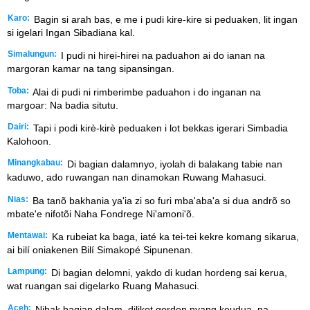
Karo:
Bagin si arah bas, e me i pudi kire-kire si peduaken, lit ingan
si igelari Ingan Sibadiana kal.
Simalungun:
I pudi ni hirei-hirei na paduahon ai do ianan na
margoran kamar na tang sipansingan.
Toba:
Alai di pudi ni rimberimbe paduahon i do inganan na
margoar: Na badia situtu.
Dairi:
Tapi i podi kirè-kirè peduaken i lot bekkas igerari Simbadia
Kalohoon.
Minangkabau:
Di bagian dalamnyo, iyolah di balakang tabie nan
kaduwo, ado ruwangan nan dinamokan Ruwang Mahasuci.
Nias:
Ba tanõ bakhania ya'ia zi so furi mba'aba'a si dua andrõ so
mbate'e nifotõi Naha Fondrege Ni'amoni'õ.
Mentawai:
Ka rubeiat ka baga, iaté ka tei-tei kekre komang sikarua,
ai bilí oniakenen Bilí Simakopé Sipunenan.
Lampung:
Di bagian delomni, yakdo di kudan hordeng sai kerua,
wat ruangan sai digelarko Ruang Mahasuci.
Aceh:
Nibak bagian dalam, dilikot gorden nyang keudua, na