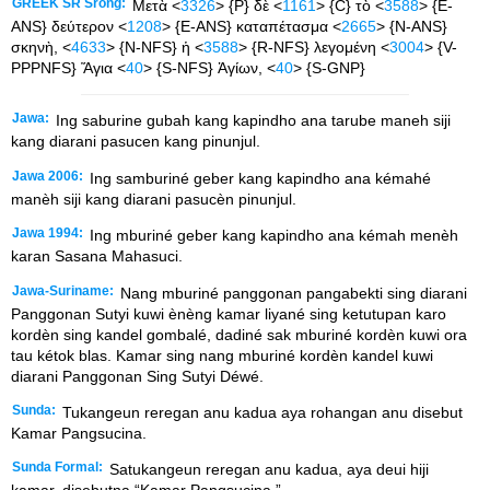
GREEK SR Srong:
Μετὰ <
3326
> {P} δὲ <
1161
> {C} τὸ <
3588
> {E-
ANS} δεύτερον <
1208
> {E-ANS} καταπέτασμα <
2665
> {N-ANS}
σκηνὴ, <
4633
> {N-NFS} ἡ <
3588
> {R-NFS} λεγομένη <
3004
> {V-
PPPNFS} Ἅγια <
40
> {S-NFS} Ἁγίων, <
40
> {S-GNP}
Jawa:
Ing saburine gubah kang kapindho ana tarube maneh siji
kang diarani pasucen kang pinunjul.
Jawa 2006:
Ing samburiné geber kang kapindho ana kémahé
manèh siji kang diarani pasucèn pinunjul.
Jawa 1994:
Ing mburiné geber kang kapindho ana kémah menèh
karan Sasana Mahasuci.
Jawa-Suriname:
Nang mburiné panggonan pangabekti sing diarani
Panggonan Sutyi kuwi ènèng kamar liyané sing ketutupan karo
kordèn sing kandel gombalé, dadiné sak mburiné kordèn kuwi ora
tau kétok blas. Kamar sing nang mburiné kordèn kandel kuwi
diarani Panggonan Sing Sutyi Déwé.
Sunda:
Tukangeun reregan anu kadua aya rohangan anu disebut
Kamar Pangsucina.
Sunda Formal:
Satukangeun reregan anu kadua, aya deui hiji