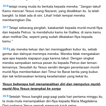
16:6
tetapi orang muda itu berkata kepada mereka: "Jangan takut!
Kamu mencari Yesus orang Nazaret, yang disalibkan itu. Ia telah
bangkit. Ia tidak ada di sini. Lihat! Inilah tempat mereka
membaringkan Dia.
16:7
Tetapi sekarang pergilah, katakanlah kepada murid-murid-Nya
dan kepada Petrus: Ia mendahului kamu ke Galilea; di sana kamu
akan melihat Dia, seperti yang sudah dikatakan-Nya kepada
kamu."
16:8
Lalu mereka keluar dan lari meninggalkan kubur itu, sebab
gentar dan dahsyat menimpa mereka. Mereka tidak mengatakan
apa-apa kepada siapapun juga karena takut. Dengan singkat
mereka sampaikan semua pesan itu kepada Petrus dan teman-
temannya. Sesudah itu Yesus sendiri dengan perantaraan murid-
murid-Nya memberitakan dari Timur ke Barat berita yang kudus
dan tak terbinasakan tentang keselamatan yang kekal itu.
Yesus beberapa kali menampakkan diri dan mengutus murid-
murid-Nya Yesus terangkat ke sorga
16:9
Setelah Yesus bangkit pagi-pagi pada hari pertama minggu itu,
Ia mula-mula menampakkan diri-Nya kepada Maria Magdalena.
Dari padanya Yesus pernah mengusir tujuh setan.