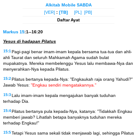
Alkitab Mobile SABDA
[VER]
:
[TB]
[PL]
[PB]
Daftar Ayat
Markus
15
:1--16:20
Yesus di hadapan Pilatus
15:1
Pagi-pagi benar imam-imam kepala bersama tua-tua dan ahli-
ahli Taurat dan seluruh Mahkamah Agama sudah bulat
mupakatnya. Mereka membelenggu Yesus lalu membawa-Nya dan
menyerahkan-Nya kepada Pilatus.
15:2
Pilatus bertanya kepada-Nya: "Engkaukah raja orang Yahudi?"
Jawab Yesus:
"Engkau sendiri mengatakannya."
15:3
Lalu imam-imam kepala mengajukan banyak tuduhan
terhadap Dia.
15:4
Pilatus bertanya pula kepada-Nya, katanya: "Tidakkah Engkau
memberi jawab? Lihatlah betapa banyaknya tuduhan mereka
terhadap Engkau!"
15:5
Tetapi Yesus sama sekali tidak menjawab lagi, sehingga Pilatus