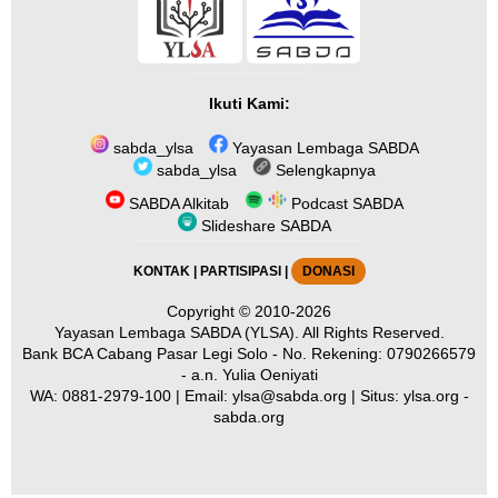
Ikuti Kami:
sabda_ylsa
Yayasan Lembaga SABDA
sabda_ylsa
Selengkapnya
SABDA Alkitab
Podcast SABDA
Slideshare SABDA
KONTAK
|
PARTISIPASI
|
DONASI
Copyright
© 2010-2026
Yayasan Lembaga SABDA (YLSA).
All Rights Reserved.
Bank BCA Cabang Pasar Legi Solo - No. Rekening: 0790266579
- a.n. Yulia Oeniyati
WA:
0881-2979-100
| Email:
ylsa@sabda.org
| Situs:
ylsa.org
-
sabda.org