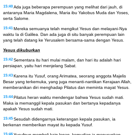
15:40
Ada juga beberapa perempuan yang melihat dari jauh, di
antaranya Maria Magdalena, Maria ibu Yakobus Muda dan Yoses,
serta Salome.
15:41
Mereka semuanya telah mengikut Yesus dan melayani-Nya
waktu Ia di Galilea. Dan ada juga di situ banyak perempuan lain
yang telah datang ke Yerusalem bersama-sama dengan Yesus.
Yesus dikuburkan
15:42
Sementara itu hari mulai malam, dan hari itu adalah hari
persiapan, yaitu hari menjelang Sabat.
15:43
Karena itu Yusuf, orang Arimatea, seorang anggota Majelis
Besar yang terkemuka, yang juga menanti-nantikan Kerajaan Allah,
memberanikan diri menghadap Pilatus dan meminta mayat Yesus.
15:44
Pilatus heran waktu mendengar bahwa Yesus sudah mati.
Maka ia memanggil kepala pasukan dan bertanya kepadanya
apakah Yesus sudah mati.
15:45
Sesudah didengarnya keterangan kepala pasukan, ia
berkenan memberikan mayat itu kepada Yusuf.
15:46
Yusufpun membeli kain lenan, kemudian ia menurunkan