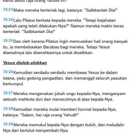
kamu sebut raja orang Yahudi ini?"
15:13
Maka mereka berteriak lagi, katanya: "Salibkanlah Dia!"
15:14
Lalu Pilatus berkata kepada mereka: "Tetapi kejahatan
apakah yang telah dilakukan-Nya?" Namun mereka makin keras
berteriak: "Salibkanlah Dia!"
15:15
Dan oleh karena Pilatus ingin memuaskan hati orang banyak
itu, ia membebaskan Barabas bagi mereka. Tetapi Yesus
disesahnya lalu diserahkannya untuk disalibkan.
Yesus diolok-olokkan
15:16
Kemudian serdadu-serdadu membawa Yesus ke dalam
istana, yaitu gedung pengadilan, dan memanggil seluruh pasukan
berkumpul.
15:17
Mereka mengenakan jubah ungu kepada-Nya, menganyam
sebuah mahkota duri dan menaruhnya di atas kepala-Nya.
15:18
Kemudian mereka mulai memberi hormat kepada-Nya,
katanya: "Salam, hai raja orang Yahudi!"
15:19
Mereka memukul kepala-Nya dengan buluh, dan meludahi-
Nya dan berlutut menyembah-Nya.