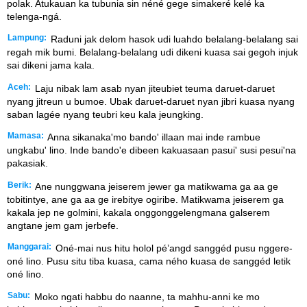
polak. Atukauan ka tubunia sin néné gege simakeré kelé ka
telenga-ngá.
Lampung:
Raduni jak delom hasok udi luahdo belalang-belalang sai
regah mik bumi. Belalang-belalang udi dikeni kuasa sai gegoh injuk
sai dikeni jama kala.
Aceh:
Laju nibak lam asab nyan jiteubiet teuma daruet-daruet
nyang jitreun u bumoe. Ubak daruet-daruet nyan jibri kuasa nyang
saban lagée nyang teubri keu kala jeungking.
Mamasa:
Anna sikanaka'mo bando' illaan mai inde rambue
ungkabu' lino. Inde bando'e dibeen kakuasaan pasui' susi pesui'na
pakasiak.
Berik:
Ane nunggwana jeiserem jewer ga matikwama ga aa ge
tobitintye, ane ga aa ge irebitye ogiribe. Matikwama jeiserem ga
kakala jep ne golmini, kakala onggonggelengmana galserem
angtane jem gam jerbefe.
Manggarai:
Oné-mai nus hitu holol pé’angd sanggéd pusu nggere-
oné lino. Pusu situ tiba kuasa, cama ného kuasa de sanggéd letik
oné lino.
Sabu:
Moko ngati habbu do naanne, ta mahhu-anni ke mo