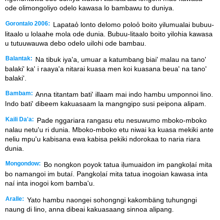
ode olimongoliyo odelo kawasa lo bambawu to duniya.
Gorontalo 2006:
Lapatao̒ lonto delomo poloo̒ boito yilumualai bubuu-
litaalo u lolaahe mola ode dunia. Bubuu-litaalo boito yilohia kawasa
u tutuuwauwa debo odelo uilohi ode bambau.
Balantak:
Na tibuk iya'a, umuar a katumbang biai' malau na tano'
balaki' ka' i raaya'a nitarai kuasa men koi kuasana beua' na tano'
balaki'.
Bambam:
Anna titantam bati' illaam mai indo hambu umponnoi lino.
Indo bati' dibeem kakuasaam la mangngipo susi peipona alipam.
Kaili Da'a:
Pade nggariara rangasu etu nesuwumo mboko-mboko
nalau netu'u ri dunia. Mboko-mboko etu niwai ka kuasa mekiki ante
neliu mpu'u kabisana ewa kabisa pekiki ndorokaa to naria riara
dunia.
Mongondow:
Bo nongkon poyok tatua iḷumuaidon im pangkoḷaí mita
bo namangoi im butaí. Pangkoḷaí mita tatua inogoian kawasa inta
naí inta inogoi kom bamba'u.
Aralle:
Yato hambu naongei sohongngi kakombäng tuhungngi
naung di lino, anna dibeai kakuasaang sinnoa alipang.