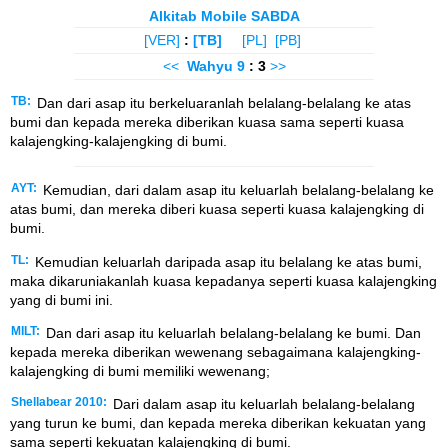
Alkitab Mobile SABDA
[VER]
:
[TB]
[PL]
[PB]
<<
Wahyu
9
: 3
>>
TB:
Dan dari asap itu berkeluaranlah belalang-belalang ke atas
bumi dan kepada mereka diberikan kuasa sama seperti kuasa
kalajengking-kalajengking di bumi.
AYT:
Kemudian, dari dalam asap itu keluarlah belalang-belalang ke
atas bumi, dan mereka diberi kuasa seperti kuasa kalajengking di
bumi.
TL:
Kemudian keluarlah daripada asap itu belalang ke atas bumi,
maka dikaruniakanlah kuasa kepadanya seperti kuasa kalajengking
yang di bumi ini.
MILT:
Dan dari asap itu keluarlah belalang-belalang ke bumi. Dan
kepada mereka diberikan wewenang sebagaimana kalajengking-
kalajengking di bumi memiliki wewenang;
Shellabear 2010:
Dari dalam asap itu keluarlah belalang-belalang
yang turun ke bumi, dan kepada mereka diberikan kekuatan yang
sama seperti kekuatan kalajengking di bumi.