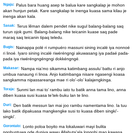
Ngaju:
Palus bara huang asep te balua kare sangkalap je mohon
akan hunjun petak. Kare sangkalap te inenga kuasa sama kilau je
inenga akan kala.
Sasak:
Terus lẽman dalem pendet nike sugul balang-balang saq
turun ojok gumi. Balang-balang nike teicanin kuase saq pade
maraq saq teicanin tipaq teledu.
Bugis:
Nainappa polé ri rumpuéro massuni sining incalé iya nonnoé
ri linoé. Iyaro sining incalé riwéréngngi akuwasang iya padaé pada-
pada iya riwéréngngéngngi dokkéngngé.
Makasar:
Nampa nia’mo sikamma katimbang assulu’ battu ri anjo
umbua nanaung ri linoa. Anjo katimbanga nisare ngasengi koasa
sangkamma nipassareanga mae ri olo’-olo’ kalajengkinga.
Toraja:
Sunmi lan mai to’ rambu iato tu batik anna tama lino, anna
diben kuasa susi kuasa te’tek-buku lan te lino.
Duri:
Den batik messun lan mai joo rambu namentama lino. Ia tuu
lako batik dipakuasa mangkengke susi to kuasa diben singki'-
singki'.
Gorontalo:
Lonto poloa boyito ma lokaluwari mayi bulita
ngohuntuwa ode duniya wawu Allahuta'ala longohi mao kawasa