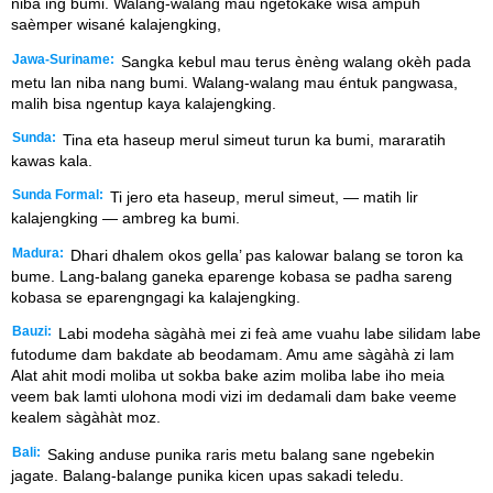
niba ing bumi. Walang-walang mau ngetokaké wisa ampuh
saèmper wisané kalajengking,
Jawa-Suriname:
Sangka kebul mau terus ènèng walang okèh pada
metu lan niba nang bumi. Walang-walang mau éntuk pangwasa,
malih bisa ngentup kaya kalajengking.
Sunda:
Tina eta haseup merul simeut turun ka bumi, mararatih
kawas kala.
Sunda Formal:
Ti jero eta haseup, merul simeut, — matih lir
kalajengking — ambreg ka bumi.
Madura:
Dhari dhalem okos gella’ pas kalowar balang se toron ka
bume. Lang-balang ganeka eparenge kobasa se padha sareng
kobasa se eparengngagi ka kalajengking.
Bauzi:
Labi modeha sàgàhà mei zi feà ame vuahu labe silidam labe
futodume dam bakdate ab beodamam. Amu ame sàgàhà zi lam
Alat ahit modi moliba ut sokba bake azim moliba labe iho meia
veem bak lamti ulohona modi vizi im dedamali dam bake veeme
kealem sàgàhàt moz.
Bali:
Saking anduse punika raris metu balang sane ngebekin
jagate. Balang-balange punika kicen upas sakadi teledu.