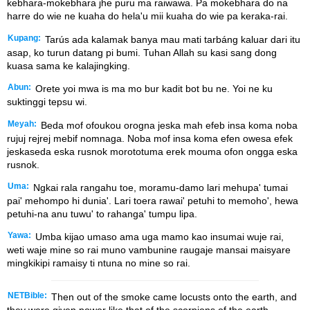
kebhara-mokebhara jhe puru ma raiwawa. Pa mokebhara do na
harre do wie ne kuaha do hela'u mii kuaha do wie pa keraka-rai.
Kupang:
Tarús ada kalamak banya mau mati tarbáng kaluar dari itu
asap, ko turun datang pi bumi. Tuhan Allah su kasi sang dong
kuasa sama ke kalajingking.
Abun:
Orete yoi mwa is ma mo bur kadit bot bu ne. Yoi ne ku
suktinggi tepsu wi.
Meyah:
Beda mof ofoukou orogna jeska mah efeb insa koma noba
rujuj rejrej mebif nomnaga. Noba mof insa koma efen owesa efek
jeskaseda eska rusnok morototuma erek mouma ofon ongga eska
rusnok.
Uma:
Ngkai rala rangahu toe, moramu-damo lari mehupa' tumai
pai' mehompo hi dunia'. Lari toera rawai' petuhi to memoho', hewa
petuhi-na anu tuwu' to rahanga' tumpu lipa.
Yawa:
Umba kijao umaso ama uga mamo kao insumai wuje rai,
weti waje mine so rai muno vambunine raugaje mansai maisyare
mingkikipi ramaisy ti ntuna no mine so rai.
NETBible:
Then out of the smoke came locusts onto the earth, and