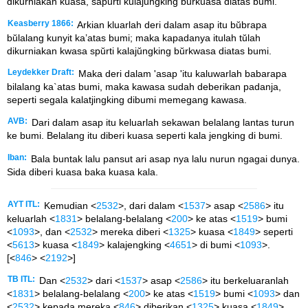
dikurniakan kuasa, sapurti kulajungking burkuasa diatas bumi.
Keasberry 1866:
Arkian kluarlah deri dalam asap itu bŭbrapa
bŭlalang kunyit ka’atas bumi; maka kapadanya itulah tŭlah
dikurniakan kwasa spŭrti kalajŭngking bŭrkwasa diatas bumi.
Leydekker Draft:
Maka deri dalam 'asap 'itu kaluwarlah babarapa
bilalang ka`atas bumi, maka kawasa sudah deberikan padanja,
seperti segala kalatjingking dibumi memegang kawasa.
AVB:
Dari dalam asap itu keluarlah sekawan belalang lantas turun
ke bumi. Belalang itu diberi kuasa seperti kala jengking di bumi.
Iban:
Bala buntak lalu pansut ari asap nya lalu nurun ngagai dunya.
Sida diberi kuasa baka kuasa kala.
AYT ITL:
Kemudian <
2532
>, dari dalam <
1537
> asap <
2586
> itu
keluarlah <
1831
> belalang-belalang <
200
> ke atas <
1519
> bumi
<
1093
>, dan <
2532
> mereka diberi <
1325
> kuasa <
1849
> seperti
<
5613
> kuasa <
1849
> kalajengking <
4651
> di bumi <
1093
>.
[<
846
> <
2192
>]
TB ITL:
Dan <
2532
> dari <
1537
> asap <
2586
> itu berkeluaranlah
<
1831
> belalang-belalang <
200
> ke atas <
1519
> bumi <
1093
> dan
<
2532
> kepada mereka <
846
> diberikan <
1325
> kuasa <
1849
>