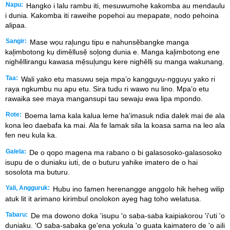
Napu:
Hangko i lalu rambu iti, mesuwumohe kakomba au mendaulu
i dunia. Kakomba iti raweihe popehoi au mepapate, nodo pehoina
alipaa.
Sangir:
Mase wọu ral᷊ungu tipu e nahunsěbangke manga
kal᷊imbotong kụ diměllusẹ̌ sol᷊ong dunia e. Manga kal᷊imbotong ene
nighěllirangu kawasa mẹ̌sul᷊ungu kere nighěllị su manga wakunang.
Taa:
Wali yako etu masuwu seja mpa’o kangguyu-ngguyu yako ri
raya ngkumbu nu apu etu. Sira tudu ri wawo nu lino. Mpa’o etu
rawaika see maya mangansupi tau sewaju ewa lipa mpondo.
Rote:
Boema lama kala kalua leme ha'imasuk ndia dalek mai de ala
kona leo daebafa ka mai. Ala fe lamak sila la koasa sama na leo ala
fen neu kula ka.
Galela:
De o qopo magena ma rabano o bi galasosoko-galasosoko
isupu de o duniaku iuti, de o buturu yahike imatero de o hai
sosolota ma buturu.
Yali, Angguruk:
Hubu ino famen herenangge anggolo hik heheg wilip
atuk lit it arimano kirimbul onolokon ayeg hag toho welatusa.
Tabaru:
De ma dowono doka 'isupu 'o saba-saba kaipiakorou 'i'uti 'o
duniaku. 'O saba-sabaka ge'ena yokula 'o guata kaimatero de 'o aili