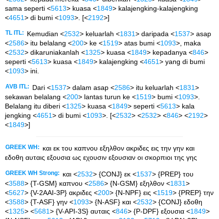
sama seperti <
5613
> kuasa <
1849
> kalajengking-kalajengking
<
4651
> di bumi <
1093
>. [<
2192
>]
TL ITL:
Kemudian <
2532
> keluarlah <
1831
> daripada <
1537
> asap
<
2586
> itu belalang <
200
> ke <
1519
> atas bumi <
1093
>, maka
<
2532
> dikaruniakanlah <
1325
> kuasa <
1849
> kepadanya <
846
>
seperti <
5613
> kuasa <
1849
> kalajengking <
4651
> yang di bumi
<
1093
> ini.
AVB ITL:
Dari <
1537
> dalam asap <
2586
> itu keluarlah <
1831
>
sekawan belalang <
200
> lantas turun ke <
1519
> bumi <
1093
>.
Belalang itu diberi <
1325
> kuasa <
1849
> seperti <
5613
> kala
jengking <
4651
> di bumi <
1093
>. [<
2532
> <
2532
> <
846
> <
2192
>
<
1849
>]
GREEK WH:
και εκ του καπνου εξηλθον ακριδες εις την γην και
εδοθη αυταις εξουσια ως εχουσιν εξουσιαν οι σκορπιοι της γης
GREEK WH Strong:
και <
2532
> {CONJ} εκ <
1537
> {PREP} του
<
3588
> {T-GSM} καπνου <
2586
> {N-GSM} εξηλθον <
1831
>
<
5627
> {V-2AAI-3P} ακριδες <
200
> {N-NPF} εις <
1519
> {PREP} την
<
3588
> {T-ASF} γην <
1093
> {N-ASF} και <
2532
> {CONJ} εδοθη
<
1325
> <
5681
> {V-API-3S} αυταις <
846
> {P-DPF} εξουσια <
1849
>