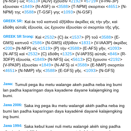
{N-NSF} ως <
5613
> {ADV} εχουσιν <
2192
> <
5719
> {V-PAI-3P}
εξουσιαν <
1849
> {N-ASF} οι <
3588
> {T-NPM} σκορπιοι <
4651
> {N-
NPM} της <
3588
> {T-GSF} γης <
1093
> {N-GSF}
GREEK SR:
Καὶ ἐκ τοῦ καπνοῦ ἐξῆλθον ἀκρίδες εἰς τὴν γῆν, καὶ
ἐδόθη αὐταῖς ἐξουσία, ὡς ἔχουσιν ἐξουσίαν οἱ σκορπίοι τῆς γῆς.
GREEK SR Srong:
Καὶ <
2532
> {C} ἐκ <
1537
> {P} τοῦ <
3588
> {E-
GMS} καπνοῦ <
2586
> {N-GMS} ἐξῆλθον <
1831
> {V-IAA3P} ἀκρίδες
<
200
> {N-NFP} εἰς <
1519
> {P} τὴν <
3588
> {E-AFS} γῆν, <
1093
>
{N-AFS} καὶ <
2532
> {C} ἐδόθη <
1325
> {V-IAP3S} αὐταῖς <
846
> {R-
3DFP} ἐξουσία, <
1849
> {N-NFS} ὡς <
5613
> {C} ἔχουσιν <
2192
>
{V-IPA3P} ἐξουσίαν <
1849
> {N-AFS} οἱ <
3588
> {E-NMP} σκορπίοι
<
4651
> {N-NMP} τῆς <
3588
> {E-GFS} γῆς. <
1093
> {N-GFS}
Jawa:
Tumuli pega iku metu walange akeh padha neba ing bumi
lan padha kaparingan daya kayadene dayane kalajengking ing
bumi.
Jawa 2006:
Saka ing pega iku metu walangé akèh padha neba ing
bumi lan padha kaparingan daya kayadéné dayané kalajengking
ing bumi.
Jawa 1994:
Saka kebul kuwi nuli metu walangé akèh sing padha