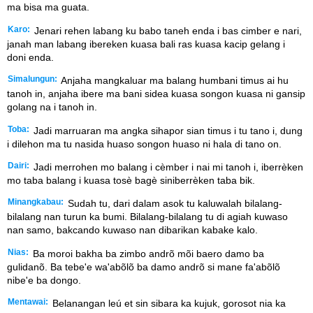
ma bisa ma guata.
Karo:
Jenari rehen labang ku babo taneh enda i bas cimber e nari,
janah man labang ibereken kuasa bali ras kuasa kacip gelang i
doni enda.
Simalungun:
Anjaha mangkaluar ma balang humbani timus ai hu
tanoh in, anjaha ibere ma bani sidea kuasa songon kuasa ni gansip
golang na i tanoh in.
Toba:
Jadi marruaran ma angka sihapor sian timus i tu tano i, dung
i dilehon ma tu nasida huaso songon huaso ni hala di tano on.
Dairi:
Jadi merrohen mo balang i cèmber i nai mi tanoh i, iberrèken
mo taba balang i kuasa tosè bagè siniberrèken taba bik.
Minangkabau:
Sudah tu, dari dalam asok tu kaluwalah bilalang-
bilalang nan turun ka bumi. Bilalang-bilalang tu di agiah kuwaso
nan samo, bakcando kuwaso nan dibarikan kabake kalo.
Nias:
Ba moroi bakha ba zimbo andrõ mõi baero damo ba
gulidanõ. Ba tebe'e wa'abõlõ ba damo andrõ si mane fa'abõlõ
nibe'e ba dongo.
Mentawai:
Belanangan leú et sin sibara ka kujuk, gorosot nia ka