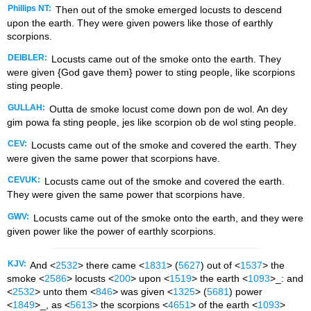
Phillips NT:
Then out of the smoke emerged locusts to descend
upon the earth. They were given powers like those of earthly
scorpions.
DEIBLER:
Locusts came out of the smoke onto the earth. They
were given {God gave them} power to sting people, like scorpions
sting people.
GULLAH:
Outta de smoke locust come down pon de wol. An dey
gim powa fa sting people, jes like scorpion ob de wol sting people.
CEV:
Locusts came out of the smoke and covered the earth. They
were given the same power that scorpions have.
CEVUK:
Locusts came out of the smoke and covered the earth.
They were given the same power that scorpions have.
GWV:
Locusts came out of the smoke onto the earth, and they were
given power like the power of earthly scorpions.
KJV:
And <
2532
> there came <
1831
> (
5627
) out of <
1537
> the
smoke <
2586
> locusts <
200
> upon <
1519
> the earth <
1093
>_: and
<
2532
> unto them <
846
> was given <
1325
> (
5681
) power
<
1849
>_, as <
5613
> the scorpions <
4651
> of the earth <
1093
>