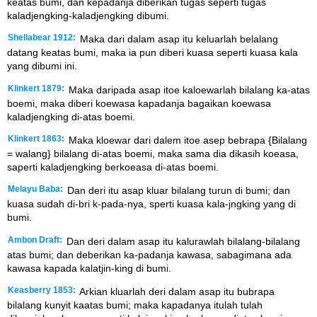
keatas bumi, dan kepadanja diberikan tugas seperti tugas
kaladjengking-kaladjengking dibumi.
Shellabear 1912:
Maka dari dalam asap itu keluarlah belalang
datang keatas bumi, maka ia pun diberi kuasa seperti kuasa kala
yang dibumi ini.
Klinkert 1879:
Maka daripada asap itoe kaloewarlah bilalang ka-atas
boemi, maka diberi koewasa kapadanja bagaikan koewasa
kaladjengking di-atas boemi.
Klinkert 1863:
Maka kloewar dari dalem itoe asep bebrapa {Bilalang
= walang} bilalang di-atas boemi, maka sama dia dikasih koeasa,
saperti kaladjengking berkoeasa di-atas boemi.
Melayu Baba:
Dan deri itu asap kluar bilalang turun di bumi; dan
kuasa sudah di-bri k-pada-nya, sperti kuasa kala-jngking yang di
bumi.
Ambon Draft:
Dan deri dalam asap itu kalurawlah bilalang-bilalang
atas bumi; dan deberikan ka-padanja kawasa, sabagimana ada
kawasa kapada kalatjin-king di bumi.
Keasberry 1853:
Arkian kluarlah deri dalam asap itu bubrapa
bilalang kunyit kaatas bumi; maka kapadanya itulah tulah