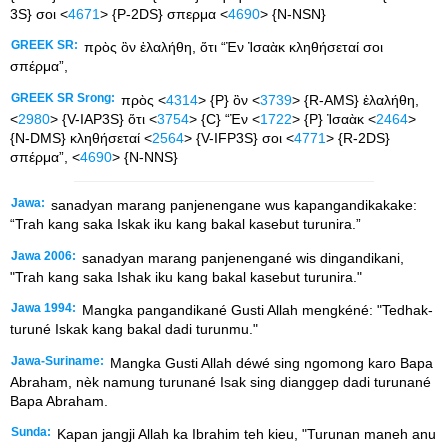
3S} σοι <
4671
> {P-2DS} σπερμα <
4690
> {N-NSN}
GREEK SR:
πρὸς ὃν ἐλαλήθη, ὅτι “Ἐν Ἰσαὰκ κληθήσεταί σοι
σπέρμα”,
GREEK SR Srong:
πρὸς <
4314
> {P} ὃν <
3739
> {R-AMS} ἐλαλήθη,
<
2980
> {V-IAP3S} ὅτι <
3754
> {C} “Ἐν <
1722
> {P} Ἰσαὰκ <
2464
>
{N-DMS} κληθήσεταί <
2564
> {V-IFP3S} σοι <
4771
> {R-2DS}
σπέρμα”, <
4690
> {N-NNS}
Jawa:
sanadyan marang panjenengane wus kapangandikakake:
“Trah kang saka Iskak iku kang bakal kasebut turunira.”
Jawa 2006:
sanadyan marang panjenengané wis dingandikani,
"Trah kang saka Ishak iku kang bakal kasebut turunira."
Jawa 1994:
Mangka pangandikané Gusti Allah mengkéné: "Tedhak-
turuné Iskak kang bakal dadi turunmu."
Jawa-Suriname:
Mangka Gusti Allah déwé sing ngomong karo Bapa
Abraham, nèk namung turunané Isak sing dianggep dadi turunané
Bapa Abraham.
Sunda:
Kapan jangji Allah ka Ibrahim teh kieu, "Turunan maneh anu