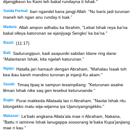
dijangjikeun ku Kami teh bakal rundayna ti Ishak."
Sunda Formal:
bari ngandel kana jangji Allah: “Nu baris jadi turunan
maneh teh ngan anu runday ti Isak.”
Madura:
Allah ampon adhabu ka Ibrahim, "Lebat Ishak reya ba’na
bakal olleya katoronan se ejanjiyagi Sengko’ ka ba’na."
Bauzi:
(11:17)
Bali:
Sadurungipun, kadi asapuniki sabdan Idane ring dane:
“Malantaran Ishak, kita ngelah katurunan.”
Ngaju:
Hatalla jari hamauh dengan Abraham, "Mahalau Isaak toh
kea ikau kareh mandino turonan je injanji-Ku akam."
Sasak:
Timaq tipaq ie sampun tesampẽang: "Keturunan asalne
lẽman Ishak nike saq gen tesebut keturunande."
Bugis:
Purai makkeda Allataala lao ri Abraham, "Naolai Ishak ritu
lolongekko matu wija-wijanna iya Ujanciyangngékko."
Makasar:
Le’baki angkana Allata’ala mae ri Abraham, Nakana,
"Battu ri iaminne Ishak lanugappa sossorang le’baka Kupa’janjiang
mae ri kau."