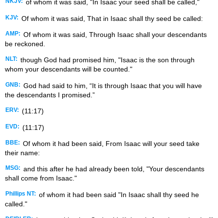
NKJV:
of whom it was said, "In Isaac your seed shall be called,"
KJV:
Of whom it was said, That in Isaac shall thy seed be called:
AMP:
Of whom it was said, Through Isaac shall your descendants
be reckoned.
NLT:
though God had promised him, "Isaac is the son through
whom your descendants will be counted."
GNB:
God had said to him, “It is through Isaac that you will have
the descendants I promised.”
ERV:
(11:17)
EVD:
(11:17)
BBE:
Of whom it had been said, From Isaac will your seed take
their name:
MSG:
and this after he had already been told, "Your descendants
shall come from Isaac."
Phillips NT:
of whom it had been said "In Isaac shall thy seed he
called."