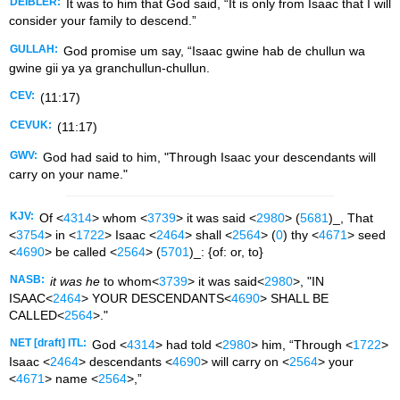
DEIBLER:
It was to him that God said, “It is only from Isaac that I will
consider your family to descend.”
GULLAH:
God promise um say, “Isaac gwine hab de chullun wa
gwine gii ya ya granchullun-chullun.
CEV:
(11:17)
CEVUK:
(11:17)
GWV:
God had said to him, "Through Isaac your descendants will
carry on your name."
KJV:
Of <
4314
> whom <
3739
> it was said <
2980
> (
5681
)_, That
<
3754
> in <
1722
> Isaac <
2464
> shall <
2564
> (
0
) thy <
4671
> seed
<
4690
> be called <
2564
> (
5701
)_: {of: or, to}
NASB:
it was he
to whom<
3739
> it was said<
2980
>, "IN
ISAAC<
2464
> YOUR DESCENDANTS<
4690
> SHALL BE
CALLED<
2564
>."
NET [draft] ITL:
God <
4314
> had told <
2980
> him, “Through <
1722
>
Isaac <
2464
> descendants <
4690
> will carry on <
2564
> your
<
4671
> name <
2564
>,”