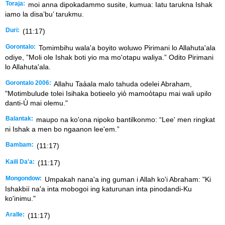
Toraja:
moi anna dipokadammo susite, kumua: Iatu tarukna Ishak
iamo la disa’bu’ tarukmu.
Duri:
(11:17)
Gorontalo:
Tomimbihu wala'a boyito woluwo Pirimani lo Allahuta'ala
odiye, ”Moli ole Ishak boti yio ma mo'otapu waliya.” Odito Pirimani
lo Allahuta'ala.
Gorontalo 2006:
Allahu Taa̒ala malo tahuda odelei Abraham,
"Motimbulude tolei Isihaka botieelo yio̒ mamoo̒tapu mai wali upilo
danti-U̒ mai olemu."
Balantak:
maupo na ko'ona nipoko bantilkonmo: “Lee' men ringkat
ni Ishak a men bo ngaanon lee'em.”
Bambam:
(11:17)
Kaili Da'a:
(11:17)
Mongondow:
Umpakah nana'a ing guman i Allah ko'i Abraham: "Ki
Ishakbií na'a inta mobogoi ing katurunan inta pinodandi-Ku
ko'inimu."
Aralle:
(11:17)