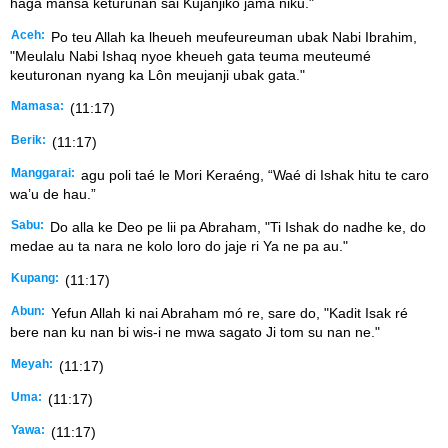
haga mansa keturunan sai Kujanjiko jama niku."
Aceh:
Po teu Allah ka lheueh meufeureuman ubak Nabi Ibrahim,
"Meulalu Nabi Ishaq nyoe kheueh gata teuma meuteumé
keuturonan nyang ka Lôn meujanji ubak gata."
Mamasa:
(11:17)
Berik:
(11:17)
Manggarai:
agu poli taé le Mori Keraéng, “Waé di Ishak hitu te caro
wa’u de hau.”
Sabu:
Do alla ke Deo pe lii pa Abraham, "Ti Ishak do nadhe ke, do
medae au ta nara ne kolo loro do jaje ri Ya ne pa au."
Kupang:
(11:17)
Abun:
Yefun Allah ki nai Abraham mó re, sare do, "Kadit Isak ré
bere nan ku nan bi wis-i ne mwa sagato Ji tom su nan ne."
Meyah:
(11:17)
Uma:
(11:17)
Yawa:
(11:17)