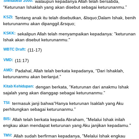
Shellabear 2000:
walaupun kepadanya Allah telah bersabda,
“Keturunan Ishaklah yang akan disebut sebagai keturunanmu.”
KSZI:
Tentang anak itu telah disebutkan, &lsquo;Dalam Ishak, benih
keturunanmu akan dipanggil.&rsquo;
KSKK:
sekalipun Allah telah menyampaikan kepadanya: "keturunan
Ishak akan disebut keturunanmu."
WBTC Draft:
(11-17)
VMD:
(11:17)
AMD:
Padahal, Allah telah berkata kepadanya, “Dari Ishaklah,
keturunanmu akan berlanjut.”
Kitab Kehidupan:
dengan berkata, “Keturunan dari anakmu Ishak
sajalah yang akan dianggap sebagai keturunanmu.”
TSI:
termasuk janji bahwa“Hanya keturunan Isaklah yang Aku
perhitungkan sebagai keturunanmu.”
BIS:
Allah telah berkata kepada Abraham, "Melalui Ishak inilah
engkau akan mendapat keturunan yang Aku janjikan kepadamu."
TMV:
Allah sudah berfirman kepadanya, "Melalui Ishak engkau