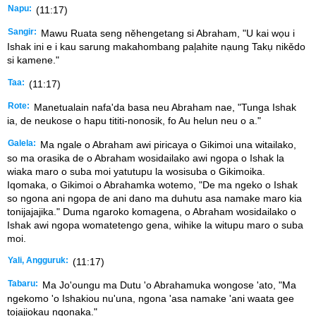
Napu:
(11:17)
Sangir:
Mawu Ruata seng něhengetang si Abraham, "U kai wọu i
Ishak ini e i kau sarung makahombang pal᷊ahite nạung Takụ nikědo
si kamene."
Taa:
(11:17)
Rote:
Manetualain nafa'da basa neu Abraham nae, "Tunga Ishak
ia, de neukose o hapu tititi-nonosik, fo Au helun neu o a."
Galela:
Ma ngale o Abraham awi piricaya o Gikimoi una witailako,
so ma orasika de o Abraham wosidailako awi ngopa o Ishak la
wiaka maro o suba moi yatutupu la wosisuba o Gikimoika.
Iqomaka, o Gikimoi o Abrahamka wotemo, "De ma ngeko o Ishak
so ngona ani ngopa de ani dano ma duhutu asa namake maro kia
tonijajajika." Duma ngaroko komagena, o Abraham wosidailako o
Ishak awi ngopa womatetengo gena, wihike la witupu maro o suba
moi.
Yali, Angguruk:
(11:17)
Tabaru:
Ma Jo'oungu ma Dutu 'o Abrahamuka wongose 'ato, "Ma
ngekomo 'o Ishakiou nu'una, ngona 'asa namake 'ani waata gee
tojajiokau ngonaka."