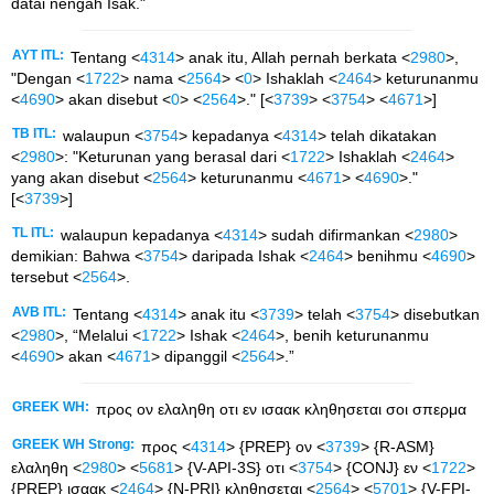
datai nengah Isak."
AYT ITL:
Tentang <
4314
> anak itu, Allah pernah berkata <
2980
>,
"Dengan <
1722
> nama <
2564
> <
0
> Ishaklah <
2464
> keturunanmu
<
4690
> akan disebut <
0
> <
2564
>." [<
3739
> <
3754
> <
4671
>]
TB ITL:
walaupun <
3754
> kepadanya <
4314
> telah dikatakan
<
2980
>: "Keturunan yang berasal dari <
1722
> Ishaklah <
2464
>
yang akan disebut <
2564
> keturunanmu <
4671
> <
4690
>."
[<
3739
>]
TL ITL:
walaupun kepadanya <
4314
> sudah difirmankan <
2980
>
demikian: Bahwa <
3754
> daripada Ishak <
2464
> benihmu <
4690
>
tersebut <
2564
>.
AVB ITL:
Tentang <
4314
> anak itu <
3739
> telah <
3754
> disebutkan
<
2980
>, “Melalui <
1722
> Ishak <
2464
>, benih keturunanmu
<
4690
> akan <
4671
> dipanggil <
2564
>.”
GREEK WH:
προς ον ελαληθη οτι εν ισαακ κληθησεται σοι σπερμα
GREEK WH Strong:
προς <
4314
> {PREP} ον <
3739
> {R-ASM}
ελαληθη <
2980
> <
5681
> {V-API-3S} οτι <
3754
> {CONJ} εν <
1722
>
{PREP} ισαακ <
2464
> {N-PRI} κληθησεται <
2564
> <
5701
> {V-FPI-