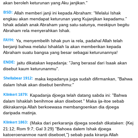
akan beroleh keturunan yang Aku janjikan."
BSD:
Allah memberi janji ini kepada Abraham: “Melalui Ishak
engkau akan mendapat keturunan yang Kujanjikan kepadamu.”
Ishak adalah anak Abraham yang satu-satunya, meskipun begitu
Abraham rela menyerahkan Ishak.
FAYH:
Ya, menyembelih Ishak pun ia rela, padahal Allah telah
berjanji bahwa melalui Ishaklah Ia akan memberikan kepada
Abraham suatu bangsa yang besar sebagai keturunannya!
ENDE:
jaitu dikatakan kepadanja: "Jang berasal dari Isaak akan
disebut kaum keturunanmu".
Shellabear 1912:
maka kepadanya juga sudah difirmankan, "Bahwa
dalam Ishak akan disebut benihmu:"
Klinkert 1879:
Kapadanja djoega telah datang sabda ini: "Bahwa
dalam Ishaklah benihmoe akan diseboet." Maka ija-itoe sebab
dikirakannja Allah berkoewasa membangoenkan dia djoega
daripada matinja.
Klinkert 1863:
(Maka dari perkaranja djoega soedah dikataken: {Kej
21:12; Rom 9:7; Gal 3:29} "Bahoea dalem Ishak djoega
katoeroenanmoe nanti diseboet,") sebab pada kiranja Allah