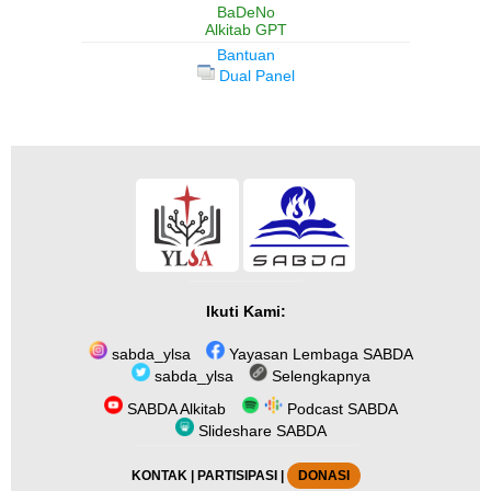
BaDeNo
Alkitab GPT
Bantuan
Dual Panel
Ikuti Kami:
sabda_ylsa
Yayasan Lembaga SABDA
sabda_ylsa
Selengkapnya
SABDA Alkitab
Podcast SABDA
Slideshare SABDA
KONTAK
|
PARTISIPASI
|
DONASI