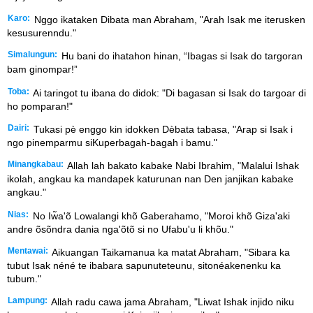
Karo:
Nggo ikataken Dibata man Abraham, "Arah Isak me iterusken
kesusurenndu."
Simalungun:
Hu bani do ihatahon hinan, “Ibagas si Isak do targoran
bam ginompar!”
Toba:
Ai taringot tu ibana do didok: "Di bagasan si Isak do targoar di
ho pomparan!"
Dairi:
Tukasi pè enggo kin idokken Dèbata tabasa, "Arap si Isak i
ngo pinemparmu siKuperbagah-bagah i bamu."
Minangkabau:
Allah lah bakato kabake Nabi Ibrahim, "Malalui Ishak
ikolah, angkau ka mandapek katurunan nan Den janjikan kabake
angkau."
Nias:
No Iw̃a'õ Lowalangi khõ Gaberahamo, "Moroi khõ Giza'aki
andre õsõndra dania nga'õtõ si no Ufabu'u li khõu."
Mentawai:
Aikuangan Taikamanua ka matat Abraham, "Sibara ka
tubut Isak néné te ibabara sapunuteteunu, sitonéakenenku ka
tubum."
Lampung:
Allah radu cawa jama Abraham, "Liwat Ishak injido niku