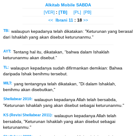
Alkitab Mobile SABDA
[VER]
:
[TB]
[PL]
[PB]
<<
Ibrani
11
: 18
>>
TB:
walaupun kepadanya telah dikatakan: "Keturunan yang berasal
dari Ishaklah yang akan disebut keturunanmu."
AYT:
Tentang hal itu, dikatakan, “bahwa dalam Ishaklah
keturunanmu akan disebut.”
TL:
walaupun kepadanya sudah difirmankan demikian: Bahwa
daripada Ishak benihmu tersebut.
MILT:
yang tentangnya telah dikatakan, "Di dalam Ishaklah,
benihmu akan disebutkan,"
Shellabear 2010:
walaupun kepadanya Allah telah bersabda,
"Keturunan Ishaklah yang akan disebut sebagai keturunanmu."
KS (Revisi Shellabear 2011):
walaupun kepadanya Allah telah
bersabda, "Keturunan Ishaklah yang akan disebut sebagai
keturunanmu."