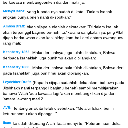
berkoeasa membangoenken dia dari matinja;
Melayu Baba:
yang k-pada-nya sudah di-kata, "Dalam Isahak
angkau punya bneh nanti di-sbotkan:"
Ambon Draft:
Akan sijapa sudahlah dekatakan: "Di dalam Isa; ak
akan terpanggil bagimu be-neh itu,"karana sangkalah ija, jang Allah
djuga berka-wasa akan kasi hidop kom-bali deri antara awrang-aw-
rang mati;
Keasberry 1853:
Maka deri halnya juga tulah dikatakan, Bahwa
deripada Isahaklah juga bunihmu akan dibilangkan:
Keasberry 1866:
Maka deri halnya pula tŭlah dikatakan, Bahwa deri
pada Isahaklah juga bŭnihmu akan dibilangkan.
Leydekker Draft:
(Kapada sijapa sudahlah dekatakan; bahuwa pada
Jitshhakh nanti terpanggil bagimu beneh) sambil membitjarakan
bahuwa 'Allah 'ada kawasa lagi 'akan membangkitkan dija deri
'antara 'awrang mati 2.
AVB:
Tentang anak itu telah disebutkan, “Melalui Ishak, benih
keturunanmu akan dipanggil.”
Iban:
ke udah dikenang Allah Taala munyi tu, "Peturun nuan deka