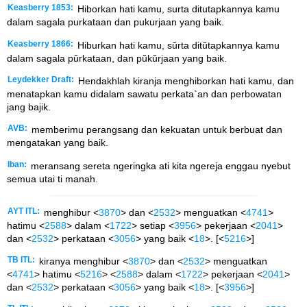
Keasberry 1853:
Hiborkan hati kamu, surta ditutapkannya kamu
dalam sagala purkataan dan pukurjaan yang baik.
Keasberry 1866:
Hiburkan hati kamu, sŭrta ditŭtapkannya kamu
dalam sagala pŭrkataan, dan pŭkŭrjaan yang baik.
Leydekker Draft:
Hendakhlah kiranja menghiborkan hati kamu, dan
menatapkan kamu didalam sawatu perkata`an dan perbowatan
jang bajik.
AVB:
memberimu perangsang dan kekuatan untuk berbuat dan
mengatakan yang baik.
Iban:
meransang sereta ngeringka ati kita ngereja enggau nyebut
semua utai ti manah.
AYT ITL:
menghibur <
3870
> dan <
2532
> menguatkan <
4741
>
hatimu <
2588
> dalam <
1722
> setiap <
3956
> pekerjaan <
2041
>
dan <
2532
> perkataan <
3056
> yang baik <
18
>. [<
5216
>]
TB ITL:
kiranya menghibur <
3870
> dan <
2532
> menguatkan
<
4741
> hatimu <
5216
> <
2588
> dalam <
1722
> pekerjaan <
2041
>
dan <
2532
> perkataan <
3056
> yang baik <
18
>. [<
3956
>]