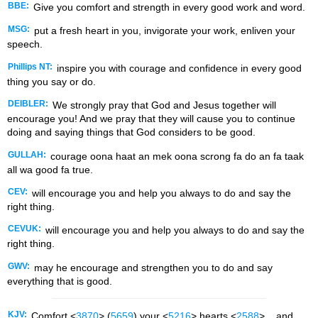
BBE:
Give you comfort and strength in every good work and word.
MSG:
put a fresh heart in you, invigorate your work, enliven your
speech.
Phillips NT:
inspire you with courage and confidence in every good
thing you say or do.
DEIBLER:
We strongly pray that God and Jesus together will
encourage you! And we pray that they will cause you to continue
doing and saying things that God considers to be good.
GULLAH:
courage oona haat an mek oona scrong fa do an fa taak
all wa good fa true.
CEV:
will encourage you and help you always to do and say the
right thing.
CEVUK:
will encourage you and help you always to do and say the
right thing.
GWV:
may he encourage and strengthen you to do and say
everything that is good.
KJV:
Comfort <
3870
> (
5659
) your <
5216
> hearts <
2588
>_, and