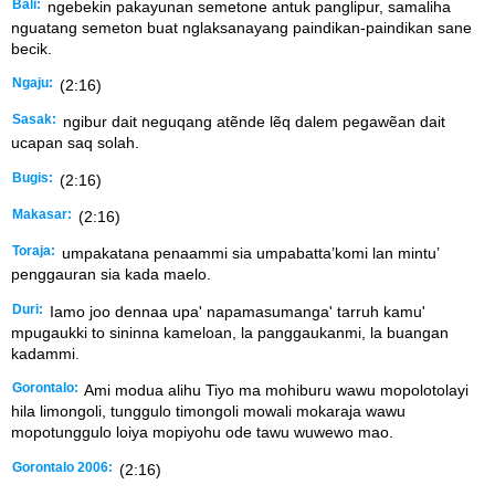
Bali:
ngebekin pakayunan semetone antuk panglipur, samaliha
nguatang semeton buat nglaksanayang paindikan-paindikan sane
becik.
Ngaju:
(2:16)
Sasak:
ngibur dait neguqang atẽnde lẽq dalem pegawẽan dait
ucapan saq solah.
Bugis:
(2:16)
Makasar:
(2:16)
Toraja:
umpakatana penaammi sia umpabatta’komi lan mintu’
penggauran sia kada maelo.
Duri:
Iamo joo dennaa upa' napamasumanga' tarruh kamu'
mpugaukki to sininna kameloan, la panggaukanmi, la buangan
kadammi.
Gorontalo:
Ami modua alihu Tiyo ma mohiburu wawu mopolotolayi
hila limongoli, tunggulo timongoli mowali mokaraja wawu
mopotunggulo loiya mopiyohu ode tawu wuwewo mao.
Gorontalo 2006:
(2:16)