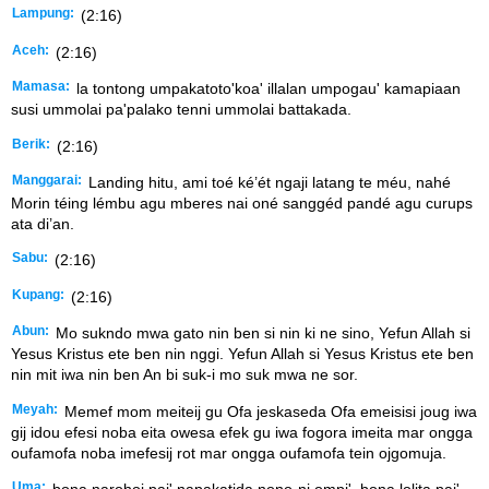
Lampung:
(2:16)
Aceh:
(2:16)
Mamasa:
la tontong umpakatoto'koa' illalan umpogau' kamapiaan
susi ummolai pa'palako tenni ummolai battakada.
Berik:
(2:16)
Manggarai:
Landing hitu, ami toé ké’ét ngaji latang te méu, nahé
Morin téing lémbu agu mberes nai oné sanggéd pandé agu curups
ata di’an.
Sabu:
(2:16)
Kupang:
(2:16)
Abun:
Mo sukndo mwa gato nin ben si nin ki ne sino, Yefun Allah si
Yesus Kristus ete ben nin nggi. Yefun Allah si Yesus Kristus ete ben
nin mit iwa nin ben An bi suk-i mo suk mwa ne sor.
Meyah:
Memef mom meiteij gu Ofa jeskaseda Ofa emeisisi joug iwa
gij idou efesi noba eita owesa efek gu iwa fogora imeita mar ongga
oufamofa noba imefesij rot mar ongga oufamofa tein ojgomuja.
Uma:
bona narohoi pai' napakatida nono-ni ompi', bona lolita pai'