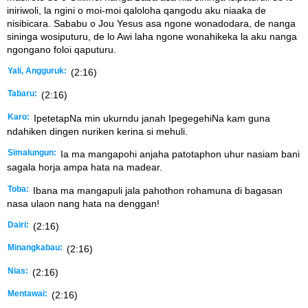
iniriwoli, la ngini o moi-moi qaloloha qangodu aku niaaka de
nisibicara. Sababu o Jou Yesus asa ngone wonadodara, de nanga
sininga wosiputuru, de lo Awi laha ngone wonahikeka la aku nanga
ngongano foloi qaputuru.
Yali, Angguruk:
(2:16)
Tabaru:
(2:16)
Karo:
IpetetapNa min ukurndu janah IpegegehiNa kam guna
ndahiken dingen nuriken kerina si mehuli.
Simalungun:
Ia ma mangapohi anjaha patotaphon uhur nasiam bani
sagala horja ampa hata na madear.
Toba:
Ibana ma mangapuli jala pahothon rohamuna di bagasan
nasa ulaon nang hata na denggan!
Dairi:
(2:16)
Minangkabau:
(2:16)
Nias:
(2:16)
Mentawai:
(2:16)