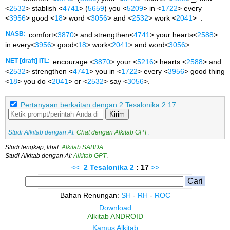
<
2532
> stablish <
4741
> (
5659
) you <
5209
> in <
1722
> every
<
3956
> good <
18
> word <
3056
> and <
2532
> work <
2041
>_.
NASB:
comfort<
3870
> and strengthen<
4741
> your hearts<
2588
>
in every<
3956
> good<
18
> work<
2041
> and word<
3056
>.
NET [draft] ITL:
encourage <
3870
> your <
5216
> hearts <
2588
> and
<
2532
> strengthen <
4741
> you in <
1722
> every <
3956
> good thing
<
18
> you do <
2041
> or <
2532
> say <
3056
>.
Pertanyaan berkaitan dengan 2 Tesalonika 2:17
Kirim
Studi Alkitab dengan AI:
Chat dengan Alkitab GPT
.
Studi lengkap, lihat:
Alkitab SABDA
.
Studi Alkitab dengan AI:
Alkitab GPT
.
<<
2 Tesalonika
2
: 17
>>
Bahan Renungan:
SH
-
RH
-
ROC
Download
Alkitab ANDROID
Kamus Alkitab