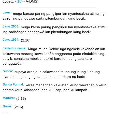
ἀγαθῷ. <
18
> {A-DMS}
Jawa:
muga karsaa paring panglipur lan nyantosakna atimu ing
sajroning panggawe sarta pitembungan kang becik.
Jawa 2006:
muga karsa paring panglipur lan nyantosakaké atimu
ing sadhéngah panggawé lan pitembungan kang becik.
Jawa 1994:
(2:16)
Jawa-Suriname:
Muga-muga Dèkné uga ngekèki kekendelan lan
kekuwatan marang kowé kabèh enggonmu pada nindakké sing
betyik, senajana mbok tindakké karo tembung apa karo
penggawéan.
Sunda:
supaya aranjeun salawasna teuneung jeung ludeung
nyaturkeun jeung ngalampahkeun perkara nu hade.
Sunda Formal:
kersa maparinan kakuatan jeung wawanen pikeun
ngamalkeun kahadean, boh ku ucap, boh ku lampah.
Madura:
(2:16)
Bauzi:
(2:16)