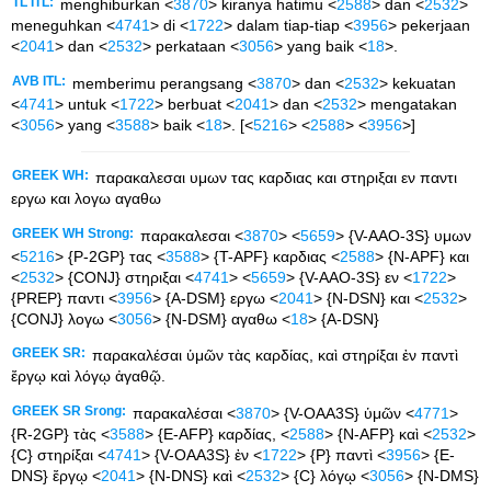
TL ITL:
menghiburkan <
3870
> kiranya hatimu <
2588
> dan <
2532
>
meneguhkan <
4741
> di <
1722
> dalam tiap-tiap <
3956
> pekerjaan
<
2041
> dan <
2532
> perkataan <
3056
> yang baik <
18
>.
AVB ITL:
memberimu perangsang <
3870
> dan <
2532
> kekuatan
<
4741
> untuk <
1722
> berbuat <
2041
> dan <
2532
> mengatakan
<
3056
> yang <
3588
> baik <
18
>. [<
5216
> <
2588
> <
3956
>]
GREEK WH:
παρακαλεσαι υμων τας καρδιας και στηριξαι εν παντι
εργω και λογω αγαθω
GREEK WH Strong:
παρακαλεσαι <
3870
> <
5659
> {V-AAO-3S} υμων
<
5216
> {P-2GP} τας <
3588
> {T-APF} καρδιας <
2588
> {N-APF} και
<
2532
> {CONJ} στηριξαι <
4741
> <
5659
> {V-AAO-3S} εν <
1722
>
{PREP} παντι <
3956
> {A-DSM} εργω <
2041
> {N-DSN} και <
2532
>
{CONJ} λογω <
3056
> {N-DSM} αγαθω <
18
> {A-DSN}
GREEK SR:
παρακαλέσαι ὑμῶν τὰς καρδίας, καὶ στηρίξαι ἐν παντὶ
ἔργῳ καὶ λόγῳ ἀγαθῷ.
GREEK SR Srong:
παρακαλέσαι <
3870
> {V-OAA3S} ὑμῶν <
4771
>
{R-2GP} τὰς <
3588
> {E-AFP} καρδίας, <
2588
> {N-AFP} καὶ <
2532
>
{C} στηρίξαι <
4741
> {V-OAA3S} ἐν <
1722
> {P} παντὶ <
3956
> {E-
DNS} ἔργῳ <
2041
> {N-DNS} καὶ <
2532
> {C} λόγῳ <
3056
> {N-DMS}