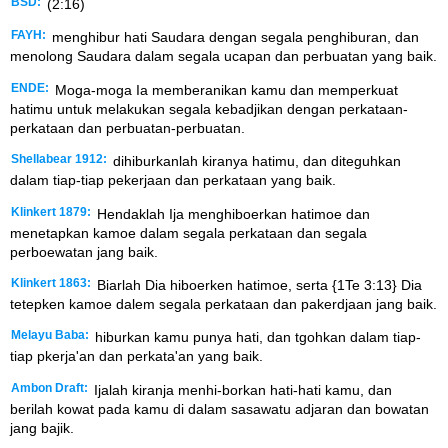
BSD:
(2:16)
FAYH:
menghibur hati Saudara dengan segala penghiburan, dan
menolong Saudara dalam segala ucapan dan perbuatan yang baik.
ENDE:
Moga-moga Ia memberanikan kamu dan memperkuat
hatimu untuk melakukan segala kebadjikan dengan perkataan-
perkataan dan perbuatan-perbuatan.
Shellabear 1912:
dihiburkanlah kiranya hatimu, dan diteguhkan
dalam tiap-tiap pekerjaan dan perkataan yang baik.
Klinkert 1879:
Hendaklah Ija menghiboerkan hatimoe dan
menetapkan kamoe dalam segala perkataan dan segala
perboewatan jang baik.
Klinkert 1863:
Biarlah Dia hiboerken hatimoe, serta {1Te 3:13} Dia
tetepken kamoe dalem segala perkataan dan pakerdjaan jang baik.
Melayu Baba:
hiburkan kamu punya hati, dan tgohkan dalam tiap-
tiap pkerja'an dan perkata'an yang baik.
Ambon Draft:
Ijalah kiranja menhi-borkan hati-hati kamu, dan
berilah kowat pada kamu di dalam sasawatu adjaran dan bowatan
jang bajik.