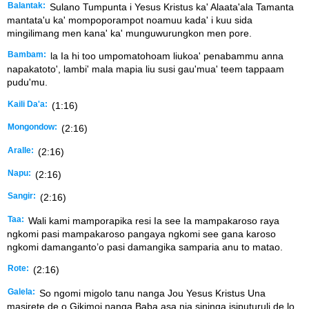
Balantak:
Sulano Tumpunta i Yesus Kristus ka' Alaata'ala Tamanta
mantata'u ka' mompoporampot noamuu kada' i kuu sida
mingilimang men kana' ka' munguwurungkon men pore.
Bambam:
la Ia hi too umpomatohoam liukoa' penabammu anna
napakatoto', lambi' mala mapia liu susi gau'mua' teem tappaam
pudu'mu.
Kaili Da'a:
(1:16)
Mongondow:
(2:16)
Aralle:
(2:16)
Napu:
(2:16)
Sangir:
(2:16)
Taa:
Wali kami mamporapika resi Ia see Ia mampakaroso raya
ngkomi pasi mampakaroso pangaya ngkomi see gana karoso
ngkomi damanganto’o pasi damangika samparia anu to matao.
Rote:
(2:16)
Galela:
So ngomi migolo tanu nanga Jou Yesus Kristus Una
masirete de o Gikimoi nanga Baba asa nia sininga isiputuruli de lo