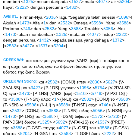
memberi <
1325
> minum daripada <
1537
> mata <
4077
> air <
5204
>
hayat <
2222
> dengan percuma <
1432
>.
AVB ITL:
Firman-Nya <
2036
> lagi, “Segalanya telah selesai <
1096
>!
Akulah <
1473
> Alfa <
1
> dan <
2532
> Omega <
5598
>, Yang <
3588
>
Pertama <
746
> dan <
2532
> Yang <
3588
> Terakhir <
5056
>. Aku
<
1473
> akan memberikan <
1325
> mata air <
4077
> hidup <
2222
>
dengan percuma <
1432
> kepada sesiapa yang dahaga <
1372
>.
[<
2532
> <
3427
> <
1537
> <
5204
>]
GREEK WH:
και ειπεν μοι γεγοναν εγω {VAR2: [ειμι] } το αλφα και το
ω η αρχη και το τελος εγω τω διψωντι δωσω εκ της πηγης του
υδατος της ζωης δωρεαν
GREEK WH Strong:
και <
2532
> {CONJ} ειπεν <
2036
> <
5627
> {V-
2AAI-3S} μοι <
3427
> {P-1DS} γεγοναν <
1096
> <
5754
> {V-2RAI-3P-
C} εγω <
1473
> {P-1NS} {VAR2: [ειμι] <
1510
> <
5748
> {V-PXI-1S} }
το <
3588
> {T-NSN} αλφα <
1
> {N-LI} και <
2532
> {CONJ} το <
3588
>
{T-NSN} ω <
5598
> {N-LI} η <
3588
> {T-NSF} αρχη <
746
> {N-NSF}
και <
2532
> {CONJ} το <
3588
> {T-NSN} τελος <
5056
> {N-NSN} εγω
<
1473
> {P-1NS} τω <
3588
> {T-DSM} διψωντι <
1372
> <
5723
> {V-
PAP-DSM} δωσω <
1325
> <
5692
> {V-FAI-1S} εκ <
1537
> {PREP}
της <
3588
> {T-GSF} πηγης <
4077
> {N-GSF} του <
3588
> {T-GSN}
υδατος <
5204
> {N-GSN} της <
3588
> {T-GSF} ζωης <
2222
> {N-