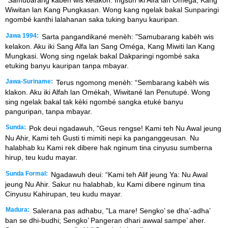
"Samubarang kabèh wis kelakon. Ingsun iki Alfa lan Oméga, Kang
Wiwitan lan Kang Pungkasan. Wong kang ngelak bakal Sunparingi
ngombé kanthi lalahanan saka tuking banyu kauripan.
Jawa 1994:
Sarta pangandikané menèh: "Samubarang kabèh wis
kelakon. Aku iki Sang Alfa lan Sang Oméga, Kang Miwiti lan Kang
Mungkasi. Wong sing ngelak bakal Dakparingi ngombé saka
etuking banyu kauripan tanpa mbayar.
Jawa-Suriname:
Terus ngomong menèh: “Sembarang kabèh wis
klakon. Aku iki Alfah lan Omékah, Wiwitané lan Penutupé. Wong
sing ngelak bakal tak kèki ngombé sangka etuké banyu
panguripan, tanpa mbayar.
Sunda:
Pok deui ngadawuh, "Geus rengse! Kami teh Nu Awal jeung
Nu Ahir, Kami teh Gusti ti mimiti nepi ka panganggeusan. Nu
halabhab ku Kami rek dibere hak nginum tina cinyusu sumberna
hirup, teu kudu mayar.
Sunda Formal:
Ngadawuh deui: “Kami teh Alif jeung Ya: Nu Awal
jeung Nu Ahir. Sakur nu halabhab, ku Kami dibere nginum tina
Cinyusu Kahirupan, teu kudu mayar.
Madura:
Salerana pas adhabu, "La mare! Sengko’ se dha’-adha’
ban se dhi-budhi; Sengko’ Pangeran dhari awwal sampe’ aher.