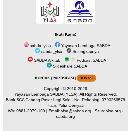
Ikuti Kami:
sabda_ylsa
Yayasan Lembaga SABDA
sabda_ylsa
Selengkapnya
SABDA Alkitab
Podcast SABDA
Slideshare SABDA
KONTAK
|
PARTISIPASI
|
DONASI
Copyright
© 2010-2026
Yayasan Lembaga SABDA (YLSA).
All Rights Reserved.
Bank BCA Cabang Pasar Legi Solo - No. Rekening: 0790266579
- a.n. Yulia Oeniyati
WA:
0881-2979-100
| Email:
ylsa@sabda.org
| Situs:
ylsa.org
-
sabda.org