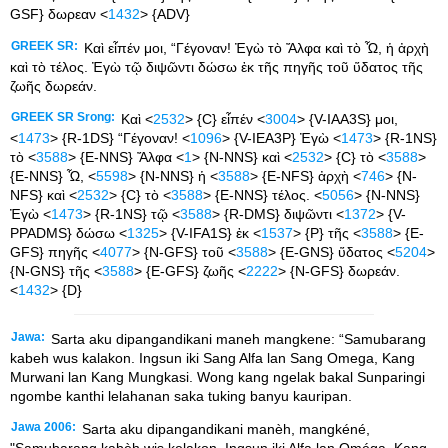
GSF} δωρεαν <
1432
> {ADV}
GREEK SR:
Καὶ εἶπέν μοι, “Γέγοναν! Ἐγὼ τὸ Ἄλφα καὶ τὸ Ὦ, ἡ ἀρχὴ
καὶ τὸ τέλος. Ἐγὼ τῷ διψῶντι δώσω ἐκ τῆς πηγῆς τοῦ ὕδατος τῆς
ζωῆς δωρεάν.
GREEK SR Srong:
Καὶ <
2532
> {C} εἶπέν <
3004
> {V-IAA3S} μοι,
<
1473
> {R-1DS} “Γέγοναν! <
1096
> {V-IEA3P} Ἐγὼ <
1473
> {R-1NS}
τὸ <
3588
> {E-NNS} Ἄλφα <
1
> {N-NNS} καὶ <
2532
> {C} τὸ <
3588
>
{E-NNS} Ὦ, <
5598
> {N-NNS} ἡ <
3588
> {E-NFS} ἀρχὴ <
746
> {N-
NFS} καὶ <
2532
> {C} τὸ <
3588
> {E-NNS} τέλος. <
5056
> {N-NNS}
Ἐγὼ <
1473
> {R-1NS} τῷ <
3588
> {R-DMS} διψῶντι <
1372
> {V-
PPADMS} δώσω <
1325
> {V-IFA1S} ἐκ <
1537
> {P} τῆς <
3588
> {E-
GFS} πηγῆς <
4077
> {N-GFS} τοῦ <
3588
> {E-GNS} ὕδατος <
5204
>
{N-GNS} τῆς <
3588
> {E-GFS} ζωῆς <
2222
> {N-GFS} δωρεάν.
<
1432
> {D}
Jawa:
Sarta aku dipangandikani maneh mangkene: “Samubarang
kabeh wus kalakon. Ingsun iki Sang Alfa lan Sang Omega, Kang
Murwani lan Kang Mungkasi. Wong kang ngelak bakal Sunparingi
ngombe kanthi lelahanan saka tuking banyu kauripan.
Jawa 2006:
Sarta aku dipangandikani manèh, mangkéné,