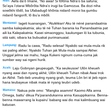
Nias:
Aefa da'õ Imane, "No awai! Si fõfõna Ndra'o ba safuria;
So'aya i'otarai Mbõrõta Ndra'o irugi ba Gamozua. Ba dozi niha
sowõkhi tõdõ, ba Ufabadugõ khõnia nidanõ moroi ba gumbu
nidanõ fangorifi; lõ ibu'a mbõli.
Mentawai:
Iageti kuanangan, "Atuléléan! Aku té néné panandaatnia
samba kalepakatnia; aku té né Tuhan barania ka Panandaatnia pat
aili ka Kalepakatnia. Kasei simaonggou, kaukungan ló ka tubunia,
sitá saki, sibara ka bubuakat purimanuaiat.
Lampung:
Radu Ia cawa, "Radu selesai! Nyakdo sai mula-mula rik
sai paling akher; Nyakdo Tuhan jak Mula-mula sampai Akher.
Unggal jelma sai mahu, haga Kukeni nginum cuma-cuma jak
sumber way sai ngeni hurik.
Aceh:
Laju Gobnyan geupeugah, "Ka seuleusoe! Ulôn kheueh
nyang awai dan nyang akhé; Ulôn kheueh Tuhan nibak Awai trok
án Akhé. Tieb-tieb ureuëng nyang grah, teuma Lôn bri ié jieb ngon
hana teubayeue nibak mata ié nyang teubri udeb.
Mamasa:
Nakua pole omo: “Mangka asammi! Kaomo Alfa anna
Omega, battu' dikua Pa'parandukanna anna Kasuppikanna. Benna-
benna mawarrang la kupairu' babang wai dio mai kalimbuang wai
katuoan.