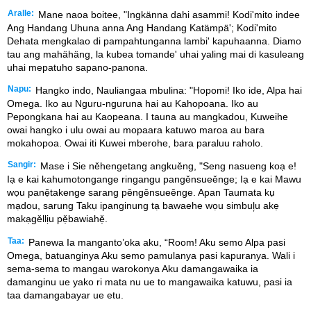
Aralle:
Mane naoa boitee, "Ingkänna dahi asammi! Kodi'mito indee
Ang Handang Uhuna anna Ang Handang Katämpä'; Kodi'mito
Dehata mengkalao di pampahtunganna lambi' kapuhaanna. Diamo
tau ang mahähäng, la kubea tomande' uhai yaling mai di kasuleang
uhai mepatuho sapano-panona.
Napu:
Hangko indo, Nauliangaa mbulina: "Hopomi! Iko ide, Alpa hai
Omega. Iko au Nguru-nguruna hai au Kahopoana. Iko au
Pepongkana hai au Kaopeana. I tauna au mangkadou, Kuweihe
owai hangko i ulu owai au mopaara katuwo maroa au bara
mokahopoa. Owai iti Kuwei mberohe, bara paraluu raholo.
Sangir:
Mase i Sie něhengetang angkuěng, "Seng nasueng koạ e!
Iạ e kai kahumotongange ringangu pangěnsueěnge; Iạ e kai Mawu
wọu panẹ̌takenge sarang pěngěnsueěnge. Apan Taumata kụ
mạdou, sarung Takụ ipanginung tạ bawaehe wọu simbul᷊u akẹ
makạgěllịu pẹ̌bawiahẹ̌.
Taa:
Panewa Ia manganto’oka aku, “Room! Aku semo Alpa pasi
Omega, batuanginya Aku semo pamulanya pasi kapuranya. Wali i
sema-sema to mangau warokonya Aku damangawaika ia
damanginu ue yako ri mata nu ue to mangawaika katuwu, pasi ia
taa damangabayar ue etu.