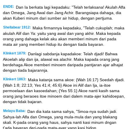
ENDE:
Dan Ia berkata lagi kepadaku: "Telah terlaksana! Akulah Alfa
dan Omega, Jang Awal dan Jang Achir. Barangsiapa dahaga, dia
akan Kuberi minum dari sumber air hidup, dengan pertjuma.
Shellabear 1912:
Maka firmannya kepadaku, "Telah cukuplah; maka
akulah Alif dan Ya: yaitu yang awal dan yang akhir. Maka kepada
orang yang dahaga kelak aku akan memberi minum dari pada
mata air yang memberi hidup itu dengan tiada bayaran.
Klinkert 1879:
Danlagi sabdanja kapadakoe: Telah djadi! Bahwa
Akoelah alip dan ija, alawal wa alachir. Maka kapada orang jang
berdehaga Akoe memberi minoem daripada pantjaran ajar alhajat
dengan tiada bajarannja.
Klinkert 1863:
Maka katanja sama akoe: {Wah 16:17} Soedah djadi.
{Wah 1:8; 22:13; Yes 41:4; 45:6} Akoe ini Alif dan Ija, ia-itoe
permoelaan dan kasoedahan; {Yes 55:1} Akoe nanti kasih sama
orang jang beraoes itoe minoem dari dalem mata-ajer kahidoepan,
dengan tidak bajaran.
Melayu Baba:
Dan dia kata sama sahya, "Smoa-nya sudah jadi.
Sahya-lah Alfa dan Omega, yang mula-mula dan yang blakang
skali. K-pada orang yang haus, sahya nanti kasi minum dngan
t'ada bayeran deri-pada mata-ayer yang kasi hidop.