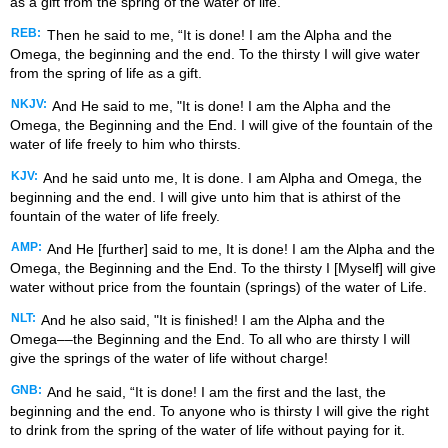
as a gift from the spring of the water of life.
REB:
Then he said to me, “It is done! I am the Alpha and the
Omega, the beginning and the end. To the thirsty I will give water
from the spring of life as a gift.
NKJV:
And He said to me, "It is done! I am the Alpha and the
Omega, the Beginning and the End. I will give of the fountain of the
water of life freely to him who thirsts.
KJV:
And he said unto me, It is done. I am Alpha and Omega, the
beginning and the end. I will give unto him that is athirst of the
fountain of the water of life freely.
AMP:
And He [further] said to me, It is done! I am the Alpha and the
Omega, the Beginning and the End. To the thirsty I [Myself] will give
water without price from the fountain (springs) of the water of Life.
NLT:
And he also said, "It is finished! I am the Alpha and the
Omega––the Beginning and the End. To all who are thirsty I will
give the springs of the water of life without charge!
GNB:
And he said, “It is done! I am the first and the last, the
beginning and the end. To anyone who is thirsty I will give the right
to drink from the spring of the water of life without paying for it.