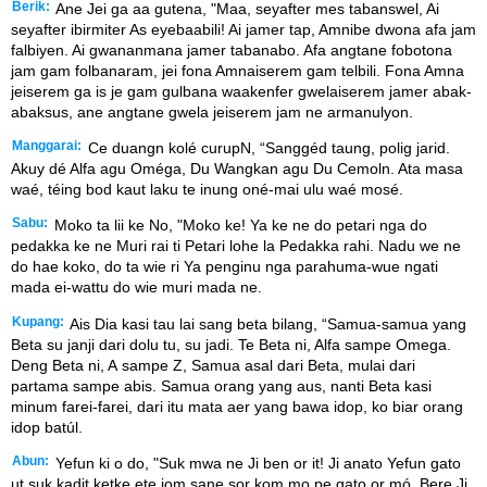
Berik:
Ane Jei ga aa gutena, "Maa, seyafter mes tabanswel, Ai
seyafter ibirmiter As eyebaabili! Ai jamer tap, Amnibe dwona afa jam
falbiyen. Ai gwananmana jamer tabanabo. Afa angtane fobotona
jam gam folbanaram, jei fona Amnaiserem gam telbili. Fona Amna
jeiserem ga is je gam gulbana waakenfer gwelaiserem jamer abak-
abaksus, ane angtane gwela jeiserem jam ne armanulyon.
Manggarai:
Ce duangn kolé curupN, “Sanggéd taung, polig jarid.
Akuy dé Alfa agu Oméga, Du Wangkan agu Du Cemoln. Ata masa
waé, téing bod kaut laku te inung oné-mai ulu waé mosé.
Sabu:
Moko ta lii ke No, "Moko ke! Ya ke ne do petari nga do
pedakka ke ne Muri rai ti Petari lohe la Pedakka rahi. Nadu we ne
do hae koko, do ta wie ri Ya penginu nga parahuma-wue ngati
mada ei-wattu do wie muri mada ne.
Kupang:
Ais Dia kasi tau lai sang beta bilang, “Samua-samua yang
Beta su janji dari dolu tu, su jadi. Te Beta ni, Alfa sampe Omega.
Deng Beta ni, A sampe Z, Samua asal dari Beta, mulai dari
partama sampe abis. Samua orang yang aus, nanti Beta kasi
minum farei-farei, dari itu mata aer yang bawa idop, ko biar orang
idop batúl.
Abun:
Yefun ki o do, "Suk mwa ne Ji ben or it! Ji anato Yefun gato
ut suk kadit ketke ete jom sane sor kom mo pe gato or mó. Bere Ji