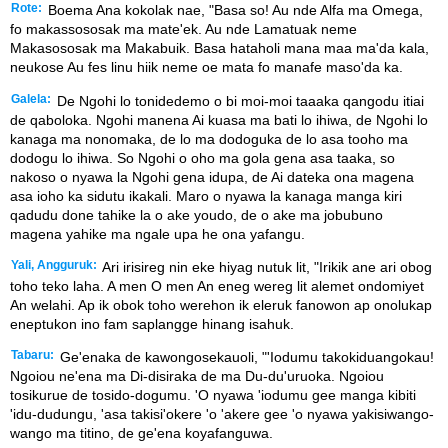
Rote:
Boema Ana kokolak nae, "Basa so! Au nde Alfa ma Omega,
fo makassososak ma mate'ek. Au nde Lamatuak neme
Makasososak ma Makabuik. Basa hataholi mana maa ma'da kala,
neukose Au fes linu hiik neme oe mata fo manafe maso'da ka.
Galela:
De Ngohi lo tonidedemo o bi moi-moi taaaka qangodu itiai
de qaboloka. Ngohi manena Ai kuasa ma bati lo ihiwa, de Ngohi lo
kanaga ma nonomaka, de lo ma dodoguka de lo asa tooho ma
dodogu lo ihiwa. So Ngohi o oho ma gola gena asa taaka, so
nakoso o nyawa la Ngohi gena idupa, de Ai dateka ona magena
asa ioho ka sidutu ikakali. Maro o nyawa la kanaga manga kiri
qadudu done tahike la o ake youdo, de o ake ma jobubuno
magena yahike ma ngale upa he ona yafangu.
Yali, Angguruk:
Ari irisireg nin eke hiyag nutuk lit, "Irikik ane ari obog
toho teko laha. A men O men An eneg wereg lit alemet ondomiyet
An welahi. Ap ik obok toho werehon ik eleruk fanowon ap onolukap
eneptukon ino fam saplangge hinang isahuk.
Tabaru:
Ge'enaka de kawongosekauoli, "'Iodumu takokiduangokau!
Ngoiou ne'ena ma Di-disiraka de ma Du-du'uruoka. Ngoiou
tosikurue de tosido-dogumu. 'O nyawa 'iodumu gee manga kibiti
'idu-dudungu, 'asa takisi'okere 'o 'akere gee 'o nyawa yakisiwango-
wango ma titino, de ge'ena koyafanguwa.