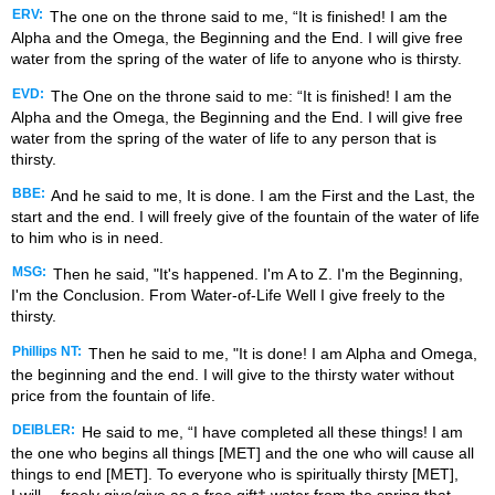
ERV:
The one on the throne said to me, “It is finished! I am the
Alpha and the Omega, the Beginning and the End. I will give free
water from the spring of the water of life to anyone who is thirsty.
EVD:
The One on the throne said to me: “It is finished! I am the
Alpha and the Omega, the Beginning and the End. I will give free
water from the spring of the water of life to any person that is
thirsty.
BBE:
And he said to me, It is done. I am the First and the Last, the
start and the end. I will freely give of the fountain of the water of life
to him who is in need.
MSG:
Then he said, "It's happened. I'm A to Z. I'm the Beginning,
I'm the Conclusion. From Water-of-Life Well I give freely to the
thirsty.
Phillips NT:
Then he said to me, "It is done! I am Alpha and Omega,
the beginning and the end. I will give to the thirsty water without
price from the fountain of life.
DEIBLER:
He said to me, “I have completed all these things! I am
the one who begins all things [MET] and the one who will cause all
things to end [MET]. To everyone who is spiritually thirsty [MET],