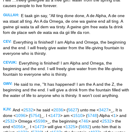
I will …freely give/give as a free gift† water from the spring that
causes people to live forever.
GULLAH:
E taak gin say, “All ting done done, A de Alpha, A de one
wa staat all ting. An A da Omega, de one wa gwine end all ting. A
gwine gii wata ta all dem wa tirsty. A gwine gim free wata fa drink
fom de place weh de wata wa da gii life da ron.
CEV:
Everything is finished! I am Alpha and Omega, the beginning
and the end. I will freely give water from the life-giving fountain to
everyone who is thirsty.
CEVUK:
Everything is finished! I am Alpha and Omega, the
beginning and the end. I will freely give water from the life-giving
fountain to everyone who is thirsty.
GWV:
He said to me, "It has happened! I am the A and the Z, the
beginning and the end. I will give a drink from the fountain filled with
the water of life to anyone who is thirsty. It won’t cost anything.
KJV:
And <
2532
> he said <
2036
> (
5627
) unto me <
3427
>_, It is
done <
1096
> (
5754
)_. I <
1473
> am <
1510
> (
5748
) Alpha <
1
> and
<
2532
> Omega <
5598
>_, the beginning <
746
> and <
2532
> the
end <
5056
>_. I <
1473
> will give <
1325
> (
5692
) unto him that is