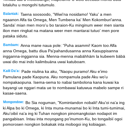
lotaluhu u mongohi tutumulo.
Balantak:
Taena soosoodo, “Wiwi'na nosidamo! Yaku' a men
ngaanon Alfa tia Omega, Men Tumbena ka' Men Kokomburi'anna.
Sanda' mian men moro'u bo taraion-Ku minginum weer men sianta
ilion men ringkat na matana weer men mantarai tutuo' men pore
pataka sidutu.
Bambam:
Anna mane naua pole: “Puha asammi! Kaom too Alfa
anna Omega, battu diua Pa'pahandusanna anna Kasuppisanna
ingganna-ingganna sia. Menna-menna mabähhäm la kubeem bäbä
uwai dio mai indo kalimbuäna uwai katuboam.
Kaili Da'a:
Pade niulina ka aku, "Naopu puramo! Aku e'imo
Pamulana pade Kaopuna. Aku nompamula pade Aku wo'u
nompakaopuna. Isema-sema to nabai tambolona kana kuwai ka
bayangi ue nggari mata ue to nombawai katuwua mabelo sampe ri
kasae-saena.
Mongondow:
Bo Sia noguman, "Komintandon nobalií! Aku'oi na'a ing
ki Alpa bo ki Omega, ki Inta muna-munamai bo ki Inta tumi-tumimai,
Aku'oibií na'a ing ki Tuhan nongkon pinomangkoian nodapot im
pangabisan. Intau inta moyogang po'inumon-Ku, bo tongaíbií ogoi
pomorosen nongkon bokakak inta mobogoi ing kobiagan.