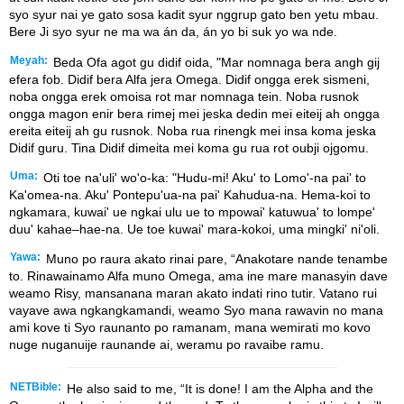
syo syur nai ye gato sosa kadit syur nggrup gato ben yetu mbau.
Bere Ji syo syur ne ma wa án da, án yo bi suk yo wa nde.
Meyah:
Beda Ofa agot gu didif oida, "Mar nomnaga bera angh gij
efera fob. Didif bera Alfa jera Omega. Didif ongga erek sismeni,
noba ongga erek omoisa rot mar nomnaga tein. Noba rusnok
ongga magon enir bera rimej mei jeska dedin mei eiteij ah ongga
ereita eiteij ah gu rusnok. Noba rua rinengk mei insa koma jeska
Didif guru. Tina Didif dimeita mei koma gu rua rot oubji ojgomu.
Uma:
Oti toe na'uli' wo'o-ka: "Hudu-mi! Aku' to Lomo'-na pai' to
Ka'omea-na. Aku' Pontepu'ua-na pai' Kahudua-na. Hema-koi to
ngkamara, kuwai' ue ngkai ulu ue to mpowai' katuwua' to lompe'
duu' kahae–hae-na. Ue toe kuwai' mara-kokoi, uma mingki' ni'oli.
Yawa:
Muno po raura akato rinai pare, “Anakotare nande tenambe
to. Rinawainamo Alfa muno Omega, ama ine mare manasyin dave
weamo Risy, mansanana maran akato indati rino tutir. Vatano rui
vayave awa ngkangkamandi, weamo Syo mana rawavin no mana
ami kove ti Syo raunanto po ramanam, mana wemirati mo kovo
nuge nuganuije raunande ai, weramu po ravaibe ramu.
NETBible:
He also said to me, “It is done! I am the Alpha and the