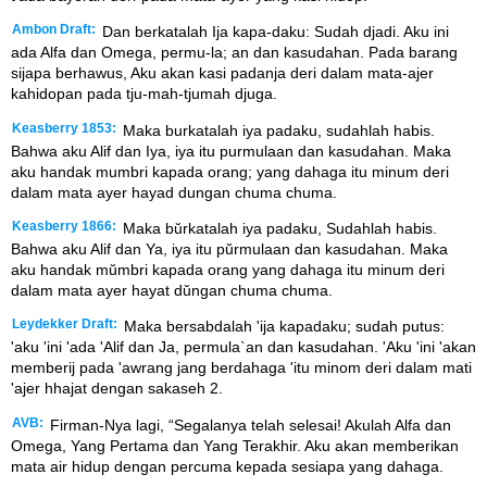
Ambon Draft:
Dan berkatalah Ija kapa-daku: Sudah djadi. Aku ini
ada Alfa dan Omega, permu-la; an dan kasudahan. Pada barang
sijapa berhawus, Aku akan kasi padanja deri dalam mata-ajer
kahidopan pada tju-mah-tjumah djuga.
Keasberry 1853:
Maka burkatalah iya padaku, sudahlah habis.
Bahwa aku Alif dan Iya, iya itu purmulaan dan kasudahan. Maka
aku handak mumbri kapada orang; yang dahaga itu minum deri
dalam mata ayer hayad dungan chuma chuma.
Keasberry 1866:
Maka bŭrkatalah iya padaku, Sudahlah habis.
Bahwa aku Alif dan Ya, iya itu pŭrmulaan dan kasudahan. Maka
aku handak mŭmbri kapada orang yang dahaga itu minum deri
dalam mata ayer hayat dŭngan chuma chuma.
Leydekker Draft:
Maka bersabdalah 'ija kapadaku; sudah putus:
'aku 'ini 'ada 'Alif dan Ja, permula`an dan kasudahan. 'Aku 'ini 'akan
memberij pada 'awrang jang berdahaga 'itu minom deri dalam mati
'ajer hhajat dengan sakaseh 2.
AVB:
Firman-Nya lagi, “Segalanya telah selesai! Akulah Alfa dan
Omega, Yang Pertama dan Yang Terakhir. Aku akan memberikan
mata air hidup dengan percuma kepada sesiapa yang dahaga.