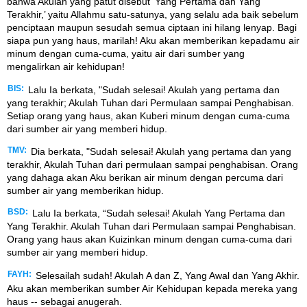
bahwa Akulah yang patut disebut ‘Yang Pertama dan Yang
Terakhir,’ yaitu Allahmu satu-satunya, yang selalu ada baik sebelum
penciptaan maupun sesudah semua ciptaan ini hilang lenyap. Bagi
siapa pun yang haus, marilah! Aku akan memberikan kepadamu air
minum dengan cuma-cuma, yaitu air dari sumber yang
mengalirkan air kehidupan!
BIS:
Lalu Ia berkata, "Sudah selesai! Akulah yang pertama dan
yang terakhir; Akulah Tuhan dari Permulaan sampai Penghabisan.
Setiap orang yang haus, akan Kuberi minum dengan cuma-cuma
dari sumber air yang memberi hidup.
TMV:
Dia berkata, "Sudah selesai! Akulah yang pertama dan yang
terakhir, Akulah Tuhan dari permulaan sampai penghabisan. Orang
yang dahaga akan Aku berikan air minum dengan percuma dari
sumber air yang memberikan hidup.
BSD:
Lalu Ia berkata, “Sudah selesai! Akulah Yang Pertama dan
Yang Terakhir. Akulah Tuhan dari Permulaan sampai Penghabisan.
Orang yang haus akan Kuizinkan minum dengan cuma-cuma dari
sumber air yang memberi hidup.
FAYH:
Selesailah sudah! Akulah A dan Z, Yang Awal dan Yang Akhir.
Aku akan memberikan sumber Air Kehidupan kepada mereka yang
haus -- sebagai anugerah.