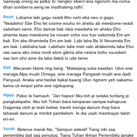
Saneyap oreng se pelka’ bi’ Sengko’ eberri’ana ngenom ma-coma
dhari somberra aeng se madhateng odhi’.
Bauzi:
Lahame labi gagu neàdi Aho nehi eba neo vi gago,
“Neàdeho! Ebe Eho fet ozome esuhu im ahebu ab meedume neàdi
vaitoham tame. Eho damat bak niba meedaha im ahebu Eho
ahamte faasi meedume ba novam zoho vou fusi vaitomda Em am
bak. Em abo Ahamteda Em am bak. Labi laha Ba Vi Novamda Em
am bak. Labihaha bak. Labiham labe meit valo àhàkemda laba Eho
vao aana abo meia modi elom gikina ahe neàna bohu vuusdam
vao lam eho ame da laba ilabdi lu ude tame.
Bali:
Wecanan Idane ring tiang: “Makejang suba kasidan. Ulun ene
maraga Alpa muah Omega, ane maraga Pangawit muah ane dadi
Panyuud. Anake ane bedak bakal baang Ulun nginem yeh sakama-
kama uli empul yehe ane ngidupang.
Ngaju:
Palus Ie hamauh, "Jari hapus! Aku toh je solake tuntang je
pangkalepahe; Aku toh Tuhan bara tamparae sampai kahapuse.
Gagenep oloh je teah belaie, kareh inenga danum ihop bara
tahasak danum je mimbit pambelom. Ie dia usah mambayar taloh
en-en.
Sasak:
Beterus manik-Ne, "Sampun selesẽ! Tiang niki saq
penembẽq dait saq penutuq; Tiang Tuhan lẽman Penembẽq jangke