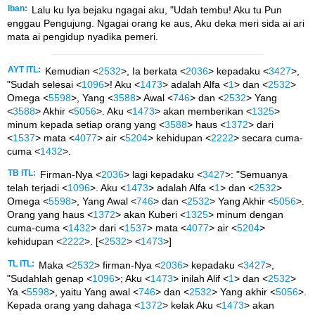
Iban:
Lalu ku Iya bejaku ngagai aku, "Udah tembu! Aku tu Pun
enggau Pengujung. Ngagai orang ke aus, Aku deka meri sida ai ari
mata ai pengidup nyadika pemeri.
AYT ITL:
Kemudian <
2532
>, Ia berkata <
2036
> kepadaku <
3427
>,
"Sudah selesai <
1096
>! Aku <
1473
> adalah Alfa <
1
> dan <
2532
>
Omega <
5598
>, Yang <
3588
> Awal <
746
> dan <
2532
> Yang
<
3588
> Akhir <
5056
>. Aku <
1473
> akan memberikan <
1325
>
minum kepada setiap orang yang <
3588
> haus <
1372
> dari
<
1537
> mata <
4077
> air <
5204
> kehidupan <
2222
> secara cuma-
cuma <
1432
>.
TB ITL:
Firman-Nya <
2036
> lagi kepadaku <
3427
>: "Semuanya
telah terjadi <
1096
>. Aku <
1473
> adalah Alfa <
1
> dan <
2532
>
Omega <
5598
>, Yang Awal <
746
> dan <
2532
> Yang Akhir <
5056
>.
Orang yang haus <
1372
> akan Kuberi <
1325
> minum dengan
cuma-cuma <
1432
> dari <
1537
> mata <
4077
> air <
5204
>
kehidupan <
2222
>. [<
2532
> <
1473
>]
TL ITL:
Maka <
2532
> firman-Nya <
2036
> kepadaku <
3427
>,
"Sudahlah genap <
1096
>; Aku <
1473
> inilah Alif <
1
> dan <
2532
>
Ya <
5598
>, yaitu Yang awal <
746
> dan <
2532
> Yang akhir <
5056
>.
Kepada orang yang dahaga <
1372
> kelak Aku <
1473
> akan