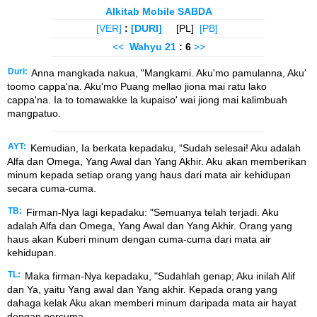
Alkitab Mobile SABDA
[VER]
:
[DURI]
[PL]
[PB]
<<
Wahyu
21
: 6
>>
Duri:
Anna mangkada nakua, "Mangkami. Aku'mo pamulanna, Aku'
toomo cappa'na. Aku'mo Puang mellao jiona mai ratu lako
cappa'na. Ia to tomawakke la kupaiso' wai jiong mai kalimbuah
mangpatuo.
AYT:
Kemudian, Ia berkata kepadaku, “Sudah selesai! Aku adalah
Alfa dan Omega, Yang Awal dan Yang Akhir. Aku akan memberikan
minum kepada setiap orang yang haus dari mata air kehidupan
secara cuma-cuma.
TB:
Firman-Nya lagi kepadaku: "Semuanya telah terjadi. Aku
adalah Alfa dan Omega, Yang Awal dan Yang Akhir. Orang yang
haus akan Kuberi minum dengan cuma-cuma dari mata air
kehidupan.
TL:
Maka firman-Nya kepadaku, "Sudahlah genap; Aku inilah Alif
dan Ya, yaitu Yang awal dan Yang akhir. Kepada orang yang
dahaga kelak Aku akan memberi minum daripada mata air hayat
dengan percuma.