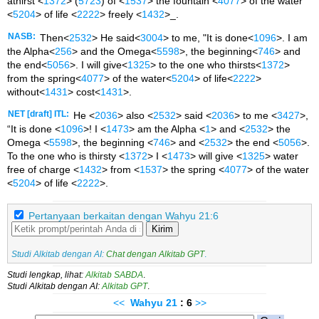
athirst <
1372
> (
5723
) of <
1537
> the fountain <
4077
> of the water
<
5204
> of life <
2222
> freely <
1432
>_.
NASB:
Then<
2532
> He said<
3004
> to me, "It is done<
1096
>. I am
the Alpha<
256
> and the Omega<
5598
>, the beginning<
746
> and
the end<
5056
>. I will give<
1325
> to the one who thirsts<
1372
>
from the spring<
4077
> of the water<
5204
> of life<
2222
>
without<
1431
> cost<
1431
>.
NET [draft] ITL:
He <
2036
> also <
2532
> said <
2036
> to me <
3427
>,
“It is done <
1096
>! I <
1473
> am the Alpha <
1
> and <
2532
> the
Omega <
5598
>, the beginning <
746
> and <
2532
> the end <
5056
>.
To the one who is thirsty <
1372
> I <
1473
> will give <
1325
> water
free of charge <
1432
> from <
1537
> the spring <
4077
> of the water
<
5204
> of life <
2222
>.
Pertanyaan berkaitan dengan Wahyu 21:6
Kirim
Studi Alkitab dengan AI:
Chat dengan Alkitab GPT
.
Studi lengkap, lihat:
Alkitab SABDA
.
Studi Alkitab dengan AI:
Alkitab GPT
.
<<
Wahyu
21
: 6
>>