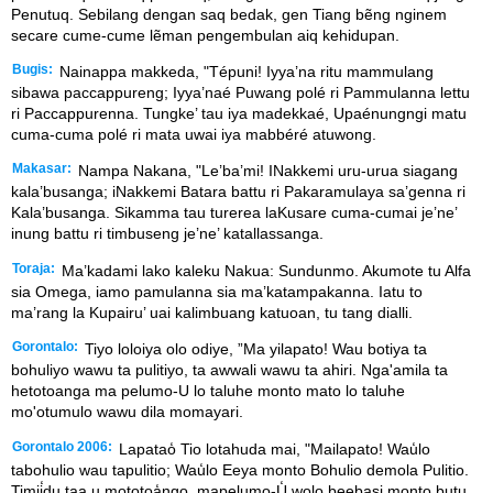
Penutuq. Sebilang dengan saq bedak, gen Tiang bẽng nginem
secare cume-cume lẽman pengembulan aiq kehidupan.
Bugis:
Nainappa makkeda, "Tépuni! Iyya’na ritu mammulang
sibawa paccappureng; Iyya’naé Puwang polé ri Pammulanna lettu
ri Paccappurenna. Tungke’ tau iya madekkaé, Upaénungngi matu
cuma-cuma polé ri mata uwai iya mabbéré atuwong.
Makasar:
Nampa Nakana, "Le’ba’mi! INakkemi uru-urua siagang
kala’busanga; iNakkemi Batara battu ri Pakaramulaya sa’genna ri
Kala’busanga. Sikamma tau turerea laKusare cuma-cumai je’ne’
inung battu ri timbuseng je’ne’ katallassanga.
Toraja:
Ma’kadami lako kaleku Nakua: Sundunmo. Akumote tu Alfa
sia Omega, iamo pamulanna sia ma’katampakanna. Iatu to
ma’rang la Kupairu’ uai kalimbuang katuoan, tu tang dialli.
Gorontalo:
Tiyo loloiya olo odiye, ”Ma yilapato! Wau botiya ta
bohuliyo wawu ta pulitiyo, ta awwali wawu ta ahiri. Nga'amila ta
hetotoanga ma pelumo-U lo taluhe monto mato lo taluhe
mo'otumulo wawu dila momayari.
Gorontalo 2006:
Lapatao̒ Tio lotahuda mai, "Mailapato! Wau̒lo
tabohulio wau tapulitio; Wau̒lo Eeya monto Bohulio demola Pulitio.
Timii̒du taa u mototoa̒ngo, mapelumo-U̒ wolo beebasi monto butu