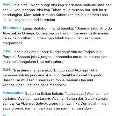
Karo:
Tole nina, "Nggo dung! Aku kap si erkuasa mula-mulana nari
seh ku kedungenna. Aku kap Tuhan mula-mulana nari seh ku si
pendungina. Man kalak si muas Kubereken me lau inemen i bas
ulu lau kegeluhen nari la ertukur.
Simalungun:
Lanjar ihatahon ma hu bangku, “Domma saud! Ahu do
Alpa pakon Omega, Bonani pakon Ujungni. Bereon-Ku do minum
halak na horahan humbani bah tubuh hagoluhan, seng pala
marpamboli.
Toba:
Laos didok ma tu ahu: Nunga saut! Ahu do Parjolo jala
Parpudi, Bonana jala Ujungna. Lehononku ma tu na mauas sian
mual aek hangoluan i, so pola tuhoron!
Dairi:
Nina dèng ma taba aku, "Enggo saut! Aku ngo Tuhan
benanna soh mi puncana, Aku ngo Perlebbè dekket Perpodi.
Barang isè muasen Kuberrèken mo ia mènum i laè mul
kenggelluhen i nai oda pella mennokor.
Minangkabau:
Sudah tu Baliau bakato, "Lah salasai! Adenlah nan
partamu, Adenlah nan tarakir; Adenlah Tuhan dari Sajak Samulo
sampai Ka Akienyo. Satiyok urang nan auih, ka Den agiah minun
sacaro perai, dari tampaik asa ayie nan mambari iduik.