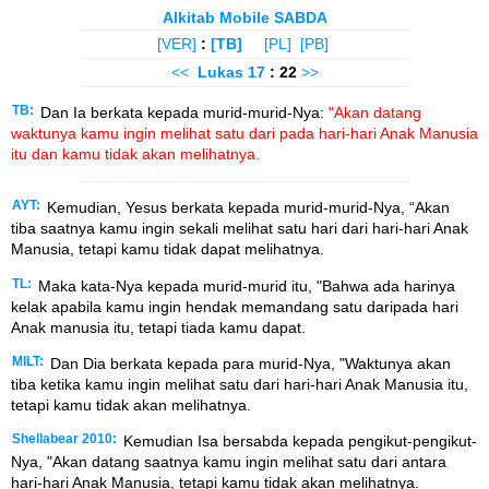
Alkitab Mobile SABDA
[VER]
:
[TB]
[PL]
[PB]
<<
Lukas
17
: 22
>>
TB:
Dan Ia berkata kepada murid-murid-Nya:
"Akan datang
waktunya kamu ingin melihat satu dari pada hari-hari Anak Manusia
itu dan kamu tidak akan melihatnya.
AYT:
Kemudian, Yesus berkata kepada murid-murid-Nya, “Akan
tiba saatnya kamu ingin sekali melihat satu hari dari hari-hari Anak
Manusia, tetapi kamu tidak dapat melihatnya.
TL:
Maka kata-Nya kepada murid-murid itu, "Bahwa ada harinya
kelak apabila kamu ingin hendak memandang satu daripada hari
Anak manusia itu, tetapi tiada kamu dapat.
MILT:
Dan Dia berkata kepada para murid-Nya, "Waktunya akan
tiba ketika kamu ingin melihat satu dari hari-hari Anak Manusia itu,
tetapi kamu tidak akan melihatnya.
Shellabear 2010:
Kemudian Isa bersabda kepada pengikut-pengikut-
Nya, "Akan datang saatnya kamu ingin melihat satu dari antara
hari-hari Anak Manusia, tetapi kamu tidak akan melihatnya.