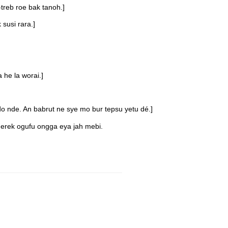
reb roe bak tanoh.]
susi rara.]
 he la worai.]
o nde. An babrut ne sye mo bur tepsu yetu dé.]
 erek ogufu ongga eya jah mebi.