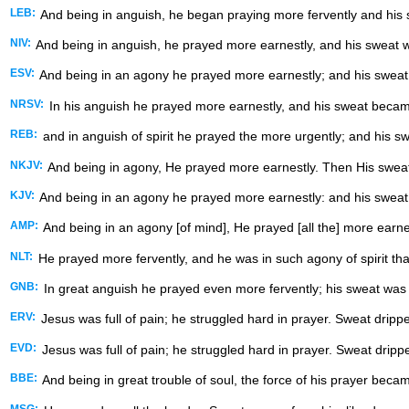
LEB:
And being in anguish, he began praying more fervently and his s
NIV:
And being in anguish, he prayed more earnestly, and his sweat was
ESV:
And being in an agony he prayed more earnestly; and his sweat 
NRSV:
In his anguish he prayed more earnestly, and his sweat became
REB:
and in anguish of spirit he prayed the more urgently; and his swe
NKJV:
And being in agony, He prayed more earnestly. Then His sweat 
KJV:
And being in an agony he prayed more earnestly: and his sweat w
AMP:
And being in an agony [of mind], He prayed [all the] more earne
NLT:
He prayed more fervently, and he was in such agony of spirit that 
GNB:
In great anguish he prayed even more fervently; his sweat was li
ERV:
Jesus was full of pain; he struggled hard in prayer. Sweat dripped
EVD:
Jesus was full of pain; he struggled hard in prayer. Sweat dripp
BBE:
And being in great trouble of soul, the force of his prayer becam
MSG: