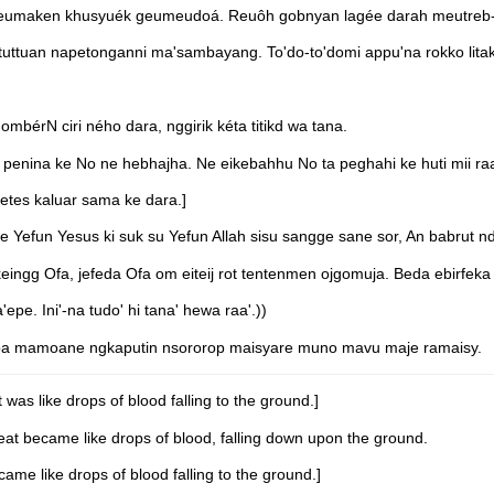
eumaken khusyuék geumeudoá. Reuôh gobnyan lagée darah meutreb-t
ttuan napetonganni ma'sambayang. To'do-to'domi appu'na rokko litak 
mbérN ciri ného dara, nggirik kéta titikd wa tana.
u penina ke No ne hebhajha. Ne eikebahhu No ta peghahi ke huti mii raa
etes kaluar sama ke dara.]
Yefun Yesus ki suk su Yefun Allah sisu sangge sane sor, An babrut nd
gg Ofa, jefeda Ofa om eiteij rot tentenmen ojgomuja. Beda ebirfeka
. Ini'-na tudo' hi tana' hewa raa'.))
a mamoane ngkaputin nsororop maisyare muno mavu maje ramaisy.
as like drops of blood falling to the ground.]
at became like drops of blood, falling down upon the ground.
me like drops of blood falling to the ground.]