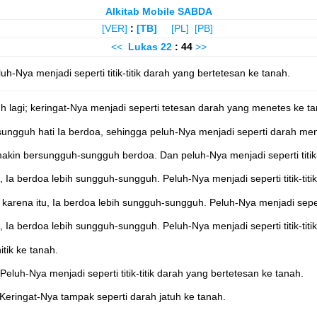
Alkitab Mobile SABDA
[VER]
:
[TB]
[PL]
[PB]
<<
Lukas
22
: 44
>>
Nya menjadi seperti titik-titik darah yang bertetesan ke tanah.
lagi; keringat-Nya menjadi seperti tetesan darah yang menetes ke ta
ngguh hati Ia berdoa, sehingga peluh-Nya menjadi seperti darah meni
in bersungguh-sungguh berdoa. Dan peluh-Nya menjadi seperti titik-ti
, Ia berdoa lebih sungguh-sungguh. Peluh-Nya menjadi seperti titik-tit
karena itu, Ia berdoa lebih sungguh-sungguh. Peluh-Nya menjadi sepert
, Ia berdoa lebih sungguh-sungguh. Peluh-Nya menjadi seperti titik-tit
tik ke tanah.
uh-Nya menjadi seperti titik-titik darah yang bertetesan ke tanah.
Keringat-Nya tampak seperti darah jatuh ke tanah.