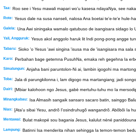
Taa:
Roo see i Yesu mawali mapari wo’u kasesa ndayaNya, see naka I
Rote:
Yesus dale na susa nanseli, nalosa Ana boetai te'e-te'e hule-hal
Galela:
Una Awi siningaka wamalo qatubuso de isangisara sidago lo U
Yali, Angguruk:
Yesus akol anggolo haruk lit Indi pong-pong angge tu
Tabaru:
Sioko 'o Yesus 'awi singina 'isusa ma de 'isangisara ma sala
Karo:
Perbahan bage getemna PusuhNa, emaka reh gegehna Ia erbeb
Simalungun:
Anjaha bani paruntolon-Ni ai, lambin igogohi ma marton
Toba:
Jala di parungkilonna i, lam digogo ma martangiang; jadi son
Dairi:
[Mbiar kalohoon ngo Jesus, gabè mertuhu-tuhu mo Ia mersodi
Minangkabau:
Isa Almasih sangaik sansaro sacaro batin, sainggo Bali
Nias:
[Ata'u sibai Yesu, andrõ I'osindruhugõ wangandrõ. Abõbõi Ia hu
Mentawai:
Bulat makopé sou bagania Jesus, kalulut néné paniddounanga
Lampung:
Batinni Isa menderita nihan sehingga Ia temon-temon bedua.