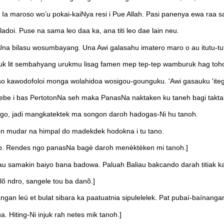
a maroso wo’u pokai-kaiNya resi i Pue Allah. Pasi panenya ewa raa s
adoi. Puse na sama leo daa ka, ana titi leo dae lain neu.
na bilasu wosumbayang. Una Awi galasahu imatero maro o au itutu-tut
ruk lit sembahyang urukmu lisag famen mep tep-tep wamburuk hag toho
 so kawodofoloi monga wolahidoa wosigou-gounguku. 'Awi gasauku 'itege
e i bas PertotonNa seh maka PanasNa naktaken ku taneh bagi takta
ggo, jadi mangkatektek ma songon daroh hadogas-Ni hu tanoh.
gon mudar na himpal do madekdek hodokna i tu tano.
p. Rendes ngo panasNa bagè daroh menèktèken mi tanoh.]
au samakin baiyo bana badowa. Paluah Baliau bakcando darah titiak ka
lõ ndro, sangele tou ba danõ.]
n leú et bulat sibara ka paatuatnia sipulelelek. Pat pubaí-baínangan 
 Hiting-Ni injuk rah netes mik tanoh.]