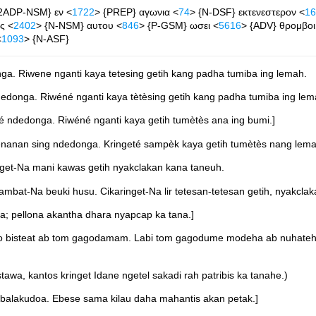
-2ADP-NSM} εν <
1722
> {PREP} αγωνια <
74
> {N-DSF} εκτενεστερον <
16
ς <
2402
> {N-NSM} αυτου <
846
> {P-GSM} ωσει <
5616
> {ADV} θρομβοι
<
1093
> {N-ASF}
a. Riwene nganti kaya tetesing getih kang padha tumiba ing lemah.
donga. Riwéné nganti kaya tètèsing getih kang padha tumiba ing lem
 ndedonga. Riwéné nganti kaya getih tumètès ana ing bumi.]
enanan sing ndedonga. Kringeté sampèk kaya getih tumètès nang lema
get-Na mani kawas getih nyakclakan kana taneuh.
mbat-Na beuki husu. Cikaringet-Na lir tetesan-tetesan getih, nyakcla
a; pellona akantha dhara nyapcap ka tana.]
neo bisteat ab tom gagodamam. Labi tom gagodume modeha ab nuhateh
awa, kantos kringet Idane ngetel sakadi rah patribis ka tanahe.)
balakudoa. Ebese sama kilau daha mahantis akan petak.]