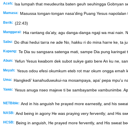
Aceh:
Isa lumpah that meudeurita baten geuh seuhingga Gobnyan s
Mamasa:
Masussa tongan-tongan nasa'ding Puang Yesus napolalan tu
Berik:
(22:43)
Manggarai:
Hia rantang da’aty, agu danga-danga ngaji wa mai nain. No
Sabu:
Do dhai hedui tarra ne ade No, hakku ri do mina harre ke, ta j
Kupang:
Te Dia su sangsara satenga mati, sampe Dia pung karingat t
Abun:
Yefun Yesus kwabom dek subot sukye gato bere An ku ne, sane 
Meyah:
Yesus odou efesi okumkum eteb rot mar okum ongga emah kein
Uma:
Hangkedi' kanahuduwukui-na mosampaya, apa' pepa mpu'u na'epe
Yawa:
Yesus anuga nseo majeve ti be sambayambe vambunimbe. Ap
NETBible:
And in his anguish he prayed more earnestly, and his sweat w
NASB:
And being in agony He was praying very fervently; and His swe
HCSB:
Being in anguish, He prayed more fervently, and His sweat beca