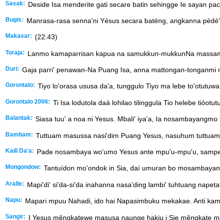
Sasak:
Deside Isa menderite gati secare batin sehingge Ie sayan pac
Bugis:
Manrasa-rasa senna'ni Yésus secara baténg, angkanna pédé' 
Makasar:
(22:43)
Toraja:
Lanmo kamaparrisan kapua na samukkun-mukkunNa massambaya
Duri:
Gaja parri' penawan-Na Puang Isa, anna mattongan-tonganmi ma
Gorontalo:
Tiyo lo'orasa ususa da'a, tunggulo Tiyo ma lebe to'otut
Gorontalo 2006:
Ti Isa lodutola daa̒ lohilao tilinggula Tio helebe tio̒o
Balantak:
Siasa tuu' a noa ni Yesus. Mbali' iya'a, Ia nosambayangmo t
Bambam:
Tuttuam masussa nasi'dim Puang Yesus, nasuhum tuttuam u
Kaili Da'a:
Pade nosambaya wo'umo Yesus ante mpu'u-mpu'u, sampe ini
Mongondow:
Tantuídon mo'ondok in Sia, daí umuran bo mosambayang. 
Aralle:
Mapi'di' si'da-si'da inahanna nasa'ding lambi' tuhtuang nap
Napu:
Mapari mpuu Nahadi, ido hai Napasimbuku mekakae. Anti kam
Sangir:
I Yesus měngkatewe mạsusa naunge hakịu i Sie měngkate mak