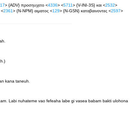
17
> {ADV} προσηυχετο <
4336
> <
5711
> {V-INI-3S} και <
2532
>
 <
2361
> {N-NPM} αιματος <
129
> {N-GSN} καταβαινοντες <
2597
>
ah.
h.)
kan kana taneuh.
am. Labi nuhateme vao fefeaha labe gi vasea babam bakti ulohona