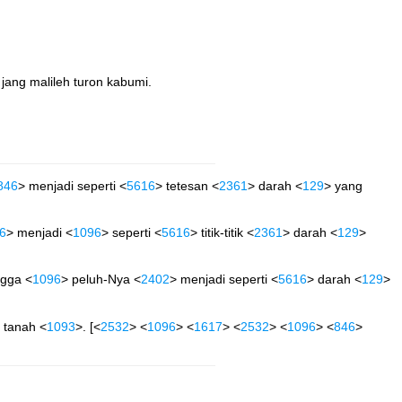
 jang malileh turon kabumi.
846
> menjadi seperti <
5616
> tetesan <
2361
> darah <
129
> yang
6
> menjadi <
1096
> seperti <
5616
> titik-titik <
2361
> darah <
129
>
ngga <
1096
> peluh-Nya <
2402
> menjadi seperti <
5616
> darah <
129
>
 tanah <
1093
>. [<
2532
> <
1096
> <
1617
> <
2532
> <
1096
> <
846
>