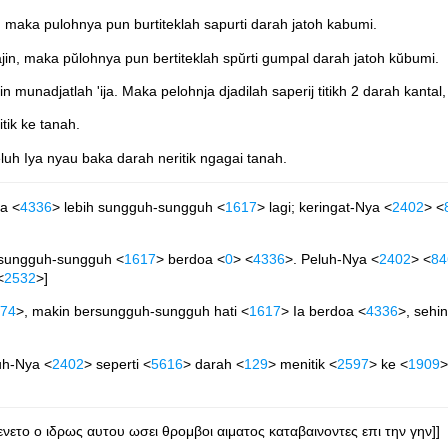
 maka pulohnya pun burtiteklah sapurti darah jatoh kabumi.
jin, maka pŭlohnya pun bertiteklah spŭrti gumpal darah jatoh kŭbumi.
munadjatlah 'ija. Maka pelohnja djadilah saperij titikh 2 darah kantal,
ik ke tanah.
eluh Iya nyau baka darah neritik ngagai tanah.
oa <
4336
> lebih sungguh-sungguh <
1617
> lagi; keringat-Nya <
2402
> <
rsungguh-sungguh <
1617
> berdoa <
0
> <
4336
>. Peluh-Nya <
2402
> <
84
<
2532
>]
74
>, makin bersungguh-sungguh hati <
1617
> Ia berdoa <
4336
>, sehi
uh-Nya <
2402
> seperti <
5616
> darah <
129
> menitik <
2597
> ke <
1909
>
νετο ο ιδρως αυτου ωσει θρομβοι αιματος καταβαινοντες επι την γην]]