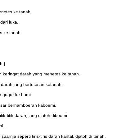
netes ke tanah.
ari luka.
s ke tanah.
h.]
n keringat darah yang menetes ke tanah.
 darah jang bertetesan ketanah.
h gugur ke bumi.
 besar berhamboeran kaboemi.
k-titik darah, jang djatoh diboemi.
ah.
nja seperti tiris-tiris darah kantal, djatoh di tanah.