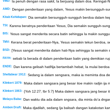
VMD:
Ia penuh dengan rasa sakit, Ia berjuang dalam doa. Keringat-N
AMD:
Dengan penderitaan yang dalam, Yesus makin bersungguh-sung
Kitab Kehidupan:
Dia semakin bersungguh-sungguh berdoa dalam keped
TSI:
Karena beratnya penderitaan Yesus, Dia semakin sungguh-sung
BIS:
Yesus sangat menderita secara batin sehingga Ia makin sunggu
TMV:
Kerana berat penderitaan-Nya, Yesus semakin tekun berdoa, se
BSD:
[Yesus sangat menderita dalam hati-Nya sehingga Ia semakin 
FAYH:
sebab Ia berada di dalam penderitaan batin yang demikian ru
ENDE:
Dan karena gelisah hatiNja bertambah hebat, Ia mulai berdoa 
Shellabear 1912:
Sedang ia dalam sengsara, maka ia meminta doa denga
Klinkert 1879:
Maka dalam sangsara jang besar itoe makin radjin ija m
Klinkert 1863:
{Yoh 12:27; Ibr 5:7} Maka dalem sangsara jang besar ito
Melayu Baba:
Dan waktu dia ada dalam sngsara, dia minta do'a dngan lb
Ambon Draft:
Maka djadilah, sedang Ija balisah dangan katakotan kamat