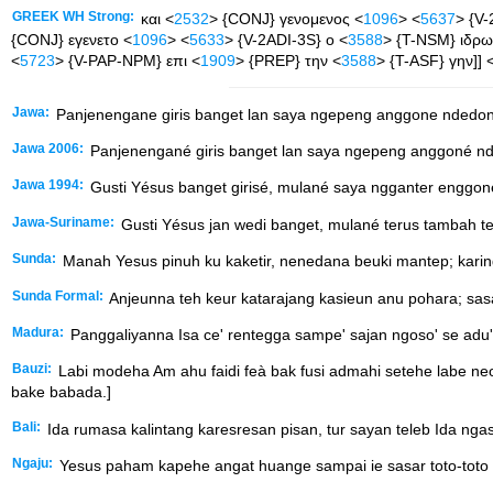
GREEK WH Strong:
και <
2532
> {CONJ} γενομενος <
1096
> <
5637
> {V
{CONJ} εγενετο <
1096
> <
5633
> {V-2ADI-3S} ο <
3588
> {T-NSM} ιδρω
<
5723
> {V-PAP-NPM} επι <
1909
> {PREP} την <
3588
> {T-ASF} γην]] 
Jawa:
Panjenengane giris banget lan saya ngepeng anggone ndedong
Jawa 2006:
Panjenengané giris banget lan saya ngepeng anggoné nde
Jawa 1994:
Gusti Yésus banget girisé, mulané saya ngganter enggoné
Jawa-Suriname:
Gusti Yésus jan wedi banget, mulané terus tambah t
Sunda:
Manah Yesus pinuh ku kaketir, nenedana beuki mantep; karin
Sunda Formal:
Anjeunna teh keur katarajang kasieun anu pohara; sasa
Madura:
Panggaliyanna Isa ce' rentegga sampe' sajan ngoso' se adu'
Bauzi:
Labi modeha Am ahu faidi feà bak fusi admahi setehe labe 
bake babada.]
Bali:
Ida rumasa kalintang karesresan pisan, tur sayan teleb Ida ngast
Ngaju:
Yesus paham kapehe angat huange sampai ie sasar toto-toto 