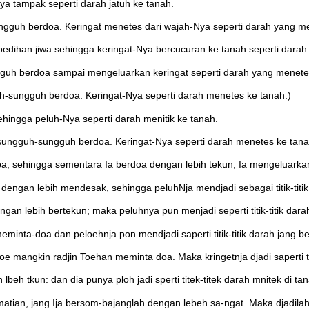
ya tampak seperti darah jatuh ke tanah.
guh berdoa. Keringat menetes dari wajah-Nya seperti darah yang me
ihan jiwa sehingga keringat-Nya bercucuran ke tanah seperti darah d
guh berdoa sampai mengeluarkan keringat seperti darah yang menete
h-sungguh berdoa. Keringat-Nya seperti darah menetes ke tanah.)
hingga peluh-Nya seperti darah menitik ke tanah.
sungguh-sungguh berdoa. Keringat-Nya seperti darah menetes ke tana
pa, sehingga sementara Ia berdoa dengan lebih tekun, Ia mengeluarka
dengan lebih mendesak, sehingga peluhNja mendjadi sebagai titik-titik
n lebih bertekun; maka peluhnya pun menjadi seperti titik-titik dara
eminta-doa dan peloehnja pon mendjadi saperti titik-titik darah jang
e mangkin radjin Toehan meminta doa. Maka kringetnja djadi saperti titi
eh tkun: dan dia punya ploh jadi sperti titek-titek darah mnitek di tan
ian, jang Ija bersom-bajanglah dengan lebeh sa-ngat. Maka djadilah suar