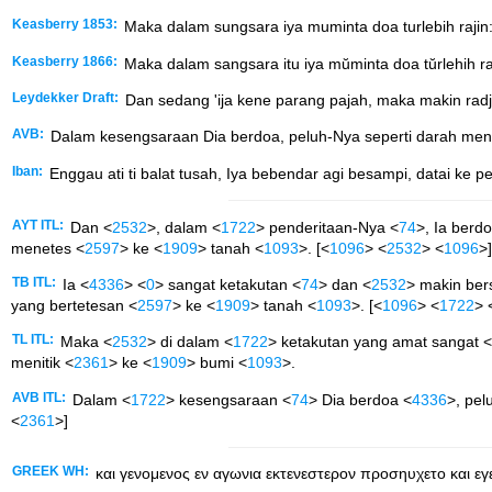
Keasberry 1853:
Maka dalam sungsara iya muminta doa turlebih rajin:
Keasberry 1866:
Maka dalam sangsara itu iya mŭminta doa tŭrlehih ra
Leydekker Draft:
Dan sedang 'ija kene parang pajah, maka makin radjin 
AVB:
Dalam kesengsaraan Dia berdoa, peluh-Nya seperti darah menit
Iban:
Enggau ati ti balat tusah, Iya bebendar agi besampi, datai ke p
AYT ITL:
Dan <
2532
>, dalam <
1722
> penderitaan-Nya <
74
>, Ia berd
menetes <
2597
> ke <
1909
> tanah <
1093
>. [<
1096
> <
2532
> <
1096
>]
TB ITL:
Ia <
4336
> <
0
> sangat ketakutan <
74
> dan <
2532
> makin be
yang bertetesan <
2597
> ke <
1909
> tanah <
1093
>. [<
1096
> <
1722
> 
TL ITL:
Maka <
2532
> di dalam <
1722
> ketakutan yang amat sangat <
menitik <
2361
> ke <
1909
> bumi <
1093
>.
AVB ITL:
Dalam <
1722
> kesengsaraan <
74
> Dia berdoa <
4336
>, pel
<
2361
>]
GREEK WH:
και γενομενος εν αγωνια εκτενεστερον προσηυχετο και εγε