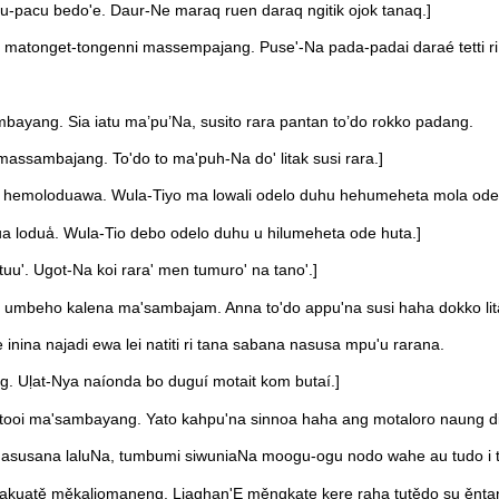
u-pacu bedo'e. Daur-Ne maraq ruen daraq ngitik ojok tanaq.]
matonget-tongenni massempajang. Puse'-Na pada-padai daraé tetti ri 
ng. Sia iatu ma’pu’Na, susito rara pantan to’do rokko padang.
ssambajang. To'do to ma'puh-Na do' litak susi rara.]
uwa hemoloduawa. Wula-Tiyo ma lowali odelo duhu hehumeheta mola ode
tutua lodua̒. Wula-Tio debo odelo duhu u hilumeheta ode huta.]
uu'. Ugot-Na koi rara' men tumuro' na tano'.]
mbeho kalena ma'sambajam. Anna to'do appu'na susi haha dokko litä
na najadi ewa lei natiti ri tana sabana nasusa mpu'u rarana.
Uḷat-Nya naíonda bo duguí motait kom butaí.]
etatooi ma'sambayang. Yato kahpu'na sinnoa haha ang motaloro naung d
asusana laluNa, tumbumi siwuniaNa moogu-ogu nodo wahe au tudo i 
uatẹ̌ mẹ̌kal᷊iomaneng. Liaghan'E měngkate kere raha tụtědọ su ěnta