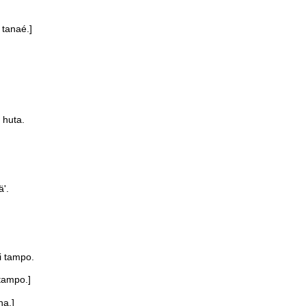
tanaé.]
 huta.
'.
i tampo.
tampo.]
na.]