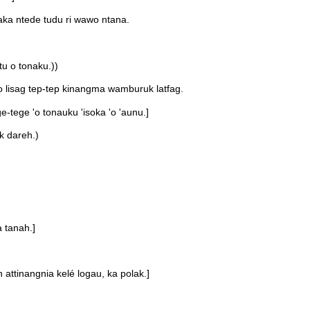
aka ntede tudu ri wawo ntana.
u o tonaku.))
 lisag tep-tep kinangma wamburuk latfag.
-tege 'o tonauku 'isoka 'o 'aunu.]
k dareh.)
 tanah.]
attinangnia kelé logau, ka polak.]