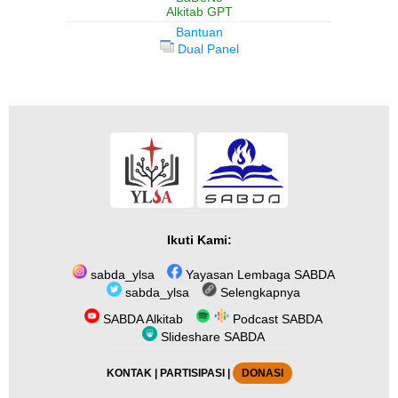
Alkitab GPT
Bantuan
Dual Panel
Ikuti Kami:
sabda_ylsa
Yayasan Lembaga SABDA
sabda_ylsa
Selengkapnya
SABDA Alkitab
Podcast SABDA
Slideshare SABDA
KONTAK
|
PARTISIPASI
|
DONASI