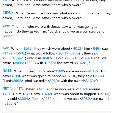
asked, "Lord, should we attack them with a sword?"
CEVUK:
When Jesus' disciples saw what was about to happen, they
asked, “Lord, should we attack them with a sword?”
GWV:
The men who were with Jesus saw what was going to
happen. So they asked him, "Lord, should we use our swords to
fight?"
KJV:
When <
1161
> they which were about <
4012
> him <
846
> saw
<
1492
> (
5631
) what would follow <
2071
> (
5706
)_, they said
<
2036
> (
5627
) unto him <
846
>_, Lord <
2962
>_, <
1487
> shall we
smite <
3960
> (
5692
) with <
1722
> the sword <
3162
>_?
NASB:
When those<
3588
> who<
3588
> were around<
4012
> Him
saw<
3708
> what was going to happen<
1510
>, they said<
3004
>,
"Lord<
2962
>, shall we strike<
3960
> with the sword<
3162
>?"
NET [draft] ITL:
When <
1492
> those who were <
1492
> around
<
4012
> him <
846
> saw <
1492
> what was about to happen <
1510
>,
they said <
3004
>, “Lord <
2962
>, should we use <
3960
> our swords
<
3162
>?”