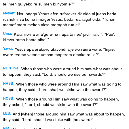
te, men gu yeko ré su men bi nyom e?"
Meyah:
Nou ongga Yesus efen ruforoker rik oida ai juens beda
rusnok insa koma rimagei Yesus, beda rua ragot oida, "Tuhan,
memef mera meiteb aksa meragob rua ei!"
Uma:
Karahilo-na ana'guru-na napa to neo' jadi', ra'uli': "Pue',
ki'ewa-ramo hante piho'!"
Yawa:
Yesus apa arakovo utavondi aije wo raura ware, “Injae,
nyare reamo vatane umaso maperam omake rai je?”
NETBible:
When those who were around him saw what was about
to happen, they said, “Lord, should we use our swords?”
NASB:
When those who were around Him saw what was going to
happen, they said, "Lord, shall we strike with the sword?"
HCSB:
When those around Him saw what was going to happen,
they asked, "Lord, should we strike with the sword?"
LEB:
And [when] those around him saw what was about to happen,
they said, "Lord, should we strike with the sword?
NIV: