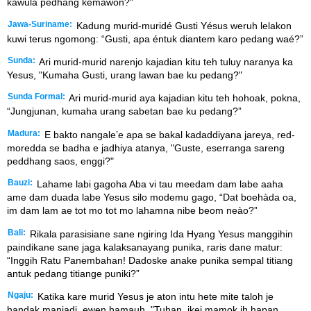
kawula pedhang kémawon?"
Jawa-Suriname:
Kadung murid-muridé Gusti Yésus weruh lelakon
kuwi terus ngomong: “Gusti, apa éntuk diantem karo pedang waé?”
Sunda:
Ari murid-murid narenjo kajadian kitu teh tuluy naranya ka
Yesus, "Kumaha Gusti, urang lawan bae ku pedang?"
Sunda Formal:
Ari murid-murid aya kajadian kitu teh hohoak, pokna,
“Jungjunan, kumaha urang sabetan bae ku pedang?”
Madura:
E bakto nangale’e apa se bakal kadaddiyana jareya, red-
moredda se badha e jadhiya atanya, "Guste, eserranga sareng
peddhang saos, enggi?"
Bauzi:
Lahame labi gagoha Aba vi tau meedam dam labe aaha
ame dam duada labe Yesus silo modemu gago, “Dat boehàda oa,
im dam lam ae tot mo tot mo lahamna nibe beom neào?”
Bali:
Rikala parasisiane sane ngiring Ida Hyang Yesus manggihin
paindikane sane jaga kalaksanayang punika, raris dane matur:
“Inggih Ratu Panembahan! Dadoske anake punika sempal titiang
antuk pedang titiange puniki?”
Ngaju:
Katika kare murid Yesus je aton intu hete mite taloh je
handak manjadi, ewen hamauh, "Tuhan, ikei mamok ih hapan