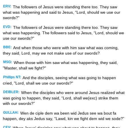
ERV:
The followers of Jesus were standing there too. They saw
what was happening and said to Jesus, “Lord, should we use our
swords?”
EVD:
The followers of Jesus were standing there too. They saw
what was happening. The followers said to Jesus, “Lord, should we
use our swords?”
BBE:
And when those who were with him saw what was coming,
they said, Lord, may we not make use of our swords?
MSG:
When those with him saw what was happening, they said,
"Master, shall we fight?"
Phillips NT:
And the disciples, seeing what was going to happen
cried, "Lord, shall we use our swords?"
DEIBLER:
When the disciples who were around Jesus realized what
was going to happen, they said, “Lord, shall we(exc) strike them
with our swords?”
GULLAH:
Wen de ciple dem wa been wid Jedus see wa bout fa
happen, dey aks Jedus say, “Lawd, kin we fight dem wid we sode?”
CEV:
When Jesus' disciples saw what was about to happen, they