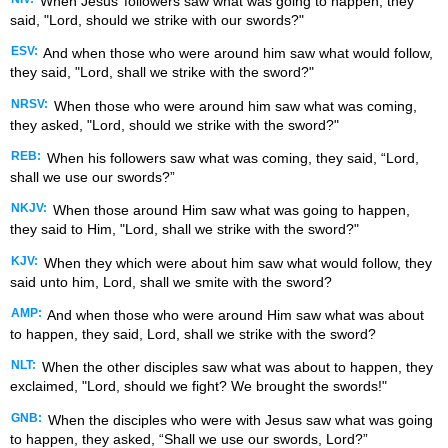
When Jesus’ followers saw what was going to happen, they
said, "Lord, should we strike with our swords?"
ESV:
And when those who were around him saw what would follow,
they said, "Lord, shall we strike with the sword?"
NRSV:
When those who were around him saw what was coming,
they asked, "Lord, should we strike with the sword?"
REB:
When his followers saw what was coming, they said, “Lord,
shall we use our swords?”
NKJV:
When those around Him saw what was going to happen,
they said to Him, "Lord, shall we strike with the sword?"
KJV:
When they which were about him saw what would follow, they
said unto him, Lord, shall we smite with the sword?
AMP:
And when those who were around Him saw what was about
to happen, they said, Lord, shall we strike with the sword?
NLT:
When the other disciples saw what was about to happen, they
exclaimed, "Lord, should we fight? We brought the swords!"
GNB:
When the disciples who were with Jesus saw what was going
to happen, they asked, “Shall we use our swords, Lord?”