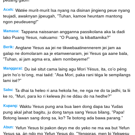
pedang gaoh!"
Aceh:
Watée murit-murit Isa nyang na disinan jingieng peue nyang
teujadi, awaknyan jipeugah, "Tuhan, kamoe heuntam mantong
ngon peudeueng!"
Mamasa:
Tappana naissanan angganna passikolana aka la dadi
lako Puang Yesus, nakuamo: “O Puang, la kibattamika?”
Berik:
Angtane Yesus aa jei ne tikwebaatinennerem jei jam aa
galap ne domolaram aa je etamwenaram, jei Yesus ga aane bala,
"Tuhan, ai jam agma era, alem nombeyeme!"
Manggarai:
Du isé situt cama laing agu Mori Yésus, ita, co’o péng
jarin ho’o to’ong, mai taéd: “Asa Mori, paka rani téga le sempilangs
lami isé?”
Sabu:
Ta dhai ta heleo ri ana hekola he, ne nga ne do ta jadhi, ta lii
ke ro, "Muri, para ko ri kelewa jhi ne ddau do na hedhe?"
Kupang:
Waktu Yesus pung ana bua laen dong dapa tau Yudas
pung akal jahat bagitu, ju dong tanya sang Yesus bilang, “Papa!
Botong lawan sang dong sa, ko? Te botong ada bawa parang.”
Abun:
Yefun Yesus bi pakon deyo me do yeko ne ma wa but Yefun
Yesus sa, án ndo mo Yefun Yesus do, "Yenggras, men bi Yekwesu