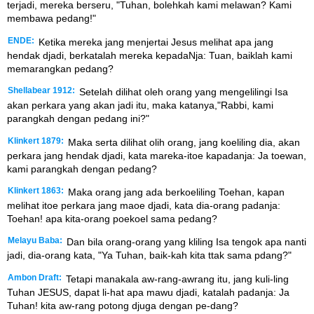
terjadi, mereka berseru, "Tuhan, bolehkah kami melawan? Kami
membawa pedang!"
ENDE:
Ketika mereka jang menjertai Jesus melihat apa jang
hendak djadi, berkatalah mereka kepadaNja: Tuan, baiklah kami
memarangkan pedang?
Shellabear 1912:
Setelah dilihat oleh orang yang mengelilingi Isa
akan perkara yang akan jadi itu, maka katanya,"Rabbi, kami
parangkah dengan pedang ini?"
Klinkert 1879:
Maka serta dilihat olih orang, jang koeliling dia, akan
perkara jang hendak djadi, kata mareka-itoe kapadanja: Ja toewan,
kami parangkah dengan pedang?
Klinkert 1863:
Maka orang jang ada berkoeliling Toehan, kapan
melihat itoe perkara jang maoe djadi, kata dia-orang padanja:
Toehan! apa kita-orang poekoel sama pedang?
Melayu Baba:
Dan bila orang-orang yang kliling Isa tengok apa nanti
jadi, dia-orang kata, "Ya Tuhan, baik-kah kita ttak sama pdang?"
Ambon Draft:
Tetapi manakala aw-rang-awrang itu, jang kuli-ling
Tuhan JESUS, dapat li-hat apa mawu djadi, katalah padanja: Ja
Tuhan! kita aw-rang potong djuga dengan pe-dang?