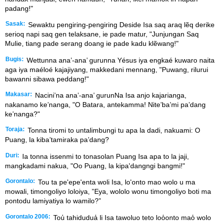
padang!"
Sasak:
Sewaktu pengiring-pengiring Deside Isa saq araq lẽq derike
serioq napi saq gen telaksane, ie pade matur, "Junjungan Saq
Mulie, tiang pade serang doang ie pade kadu klẽwang!"
Bugis:
Wettunna ana’-ana’ gurunna Yésus iya engkaé kuwaro naita
aga iya maéloé kajajiyang, makkedani mennang, "Puwang, rilurui
bawanni sibawa peddang!"
Makasar:
Nacini’na ana’-ana’ gurunNa Isa anjo kajarianga,
nakanamo ke’nanga, "O Batara, antekamma! Nite’ba’mi pa’dang
ke’nanga?"
Toraja:
Tonna tiromi to untalimbungi tu apa la dadi, nakuami: O
Puang, la kiba’tamiraka pa’dang?
Duri:
Ia tonna issenmi to tonasolan Puang Isa apa to la jaji,
mangkadami nakua, "Oo Puang, la kipa'dangngi bangmi!"
Gorontalo:
Tou ta pe'epe'enta woli Isa, lo'onto mao wolo u ma
mowali, timongoliyo loloiya, ”Eya, wololo wonu timongoliyo boti ma
pontodu lamiyatiya lo wamilo?”
Gorontalo 2006:
Tou̒ tahidudua̒ li Isa tawoluo teto loo̒onto mao̒ wolo