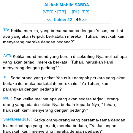
Alkitab Mobile SABDA
[VER]
:
[TB]
[PL]
[PB]
<<
Lukas
22
: 49
>>
TB:
Ketika mereka, yang bersama-sama dengan Yesus, melihat
apa yang akan terjadi, berkatalah mereka: "Tuhan, mestikah kami
menyerang mereka dengan pedang?"
AYT:
Ketika murid-murid yang berdiri di sekeliling-Nya melihat apa
yang akan terjadi, mereka berkata, “Tuhan, haruskah kami
menyerang dengan pedang?”
TL:
Serta orang yang dekat Yesus itu nampak perkara yang akan
berlaku itu, maka berkatalah mereka itu, "Ya Tuhan, kami
parangkah dengan pedang ini?"
MILT:
Dan ketika melihat apa yang akan segera terjadi, orang-
orang yang ada di sekitar-Nya berkata kepada-Nya, "Tuhan,
haruskah kami menyerang dengan pedang?"
Shellabear 2010:
Ketika orang-orang yang bersama-sama dengan
Isa melihat apa yang terjadi, mereka berkata, "Ya Junjungan,
haruskah kami menyerang mereka dengan pedang?"