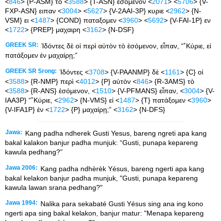
<
846
> {P-ASM} το <
3588
> {T-ASN} εσομενον <
2071
> <
5706
> {V-
FXP-ASN} ειπαν <
3004
> <
5627
> {V-2AAI-3P} κυριε <
2962
> {N-
VSM} ει <
1487
> {COND} παταξομεν <
3960
> <
5692
> {V-FAI-1P} εν
<
1722
> {PREP} μαχαιρη <
3162
> {N-DSF}
GREEK SR:
Ἰδόντες δὲ οἱ περὶ αὐτὸν τὸ ἐσόμενον, εἶπαν, “˚Κύριε, εἰ
πατάξομεν ἐν μαχαίρῃ;”
GREEK SR Srong:
Ἰδόντες <
3708
> {V-PAANMP} δὲ <
1161
> {C} οἱ
<
3588
> {R-NMP} περὶ <
4012
> {P} αὐτὸν <
846
> {R-3AMS} τὸ
<
3588
> {R-ANS} ἐσόμενον, <
1510
> {V-PFMANS} εἶπαν, <
3004
> {V-
IAA3P} “˚Κύριε, <
2962
> {N-VMS} εἰ <
1487
> {T} πατάξομεν <
3960
>
{V-IFA1P} ἐν <
1722
> {P} μαχαίρῃ;” <
3162
> {N-DFS}
Jawa:
Kang padha ndherek Gusti Yesus, bareng ngreti apa kang
bakal kalakon banjur padha munjuk: “Gusti, punapa kepareng
kawula pedhang?”
Jawa 2006:
Kang padha ndhèrèk Yésus, bareng ngerti apa kang
bakal kelakon banjur padha munjuk, "Gusti, punapa kepareng
kawula lawan srana pedhang?"
Jawa 1994:
Nalika para sekabaté Gusti Yésus sing ana ing kono
ngerti apa sing bakal kelakon, banjur matur: "Menapa kepareng