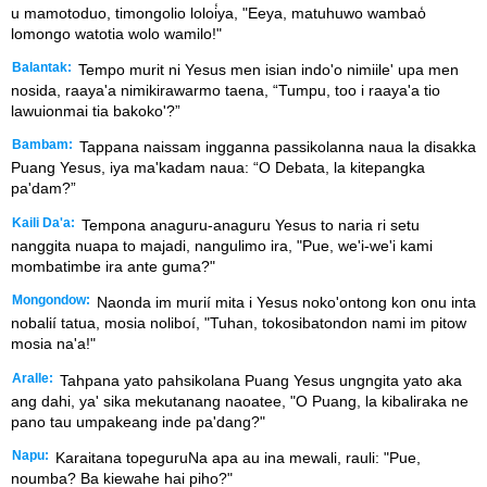
u mamotoduo, timongolio loloi̒ya, "Eeya, matuhuwo wambao̒
lomongo watotia wolo wamilo!"
Balantak:
Tempo murit ni Yesus men isian indo'o nimiile' upa men
nosida, raaya'a nimikirawarmo taena, “Tumpu, too i raaya'a tio
lawuionmai tia bakoko'?”
Bambam:
Tappana naissam ingganna passikolanna naua la disakka
Puang Yesus, iya ma'kadam naua: “O Debata, la kitepangka
pa'dam?”
Kaili Da'a:
Tempona anaguru-anaguru Yesus to naria ri setu
nanggita nuapa to majadi, nangulimo ira, "Pue, we'i-we'i kami
mombatimbe ira ante guma?"
Mongondow:
Naonda im murií mita i Yesus noko'ontong kon onu inta
nobalií tatua, mosia noliboí, "Tuhan, tokosibatondon nami im pitow
mosia na'a!"
Aralle:
Tahpana yato pahsikolana Puang Yesus ungngita yato aka
ang dahi, ya' sika mekutanang naoatee, "O Puang, la kibaliraka ne
pano tau umpakeang inde pa'dang?"
Napu:
Karaitana topeguruNa apa au ina mewali, rauli: "Pue,
noumba? Ba kiewahe hai piho?"