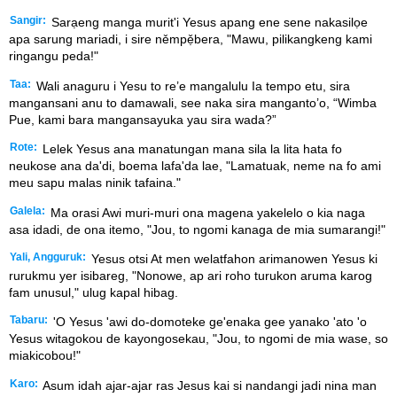
Sangir:
Sarạeng manga murit'i Yesus apang ene sene nakasilọe
apa sarung mariadi, i sire němpẹ̌bera, "Mawu, pilikangkeng kami
ringangu peda!"
Taa:
Wali anaguru i Yesu to re’e mangalulu Ia tempo etu, sira
mangansani anu to damawali, see naka sira manganto’o, “Wimba
Pue, kami bara mangansayuka yau sira wada?”
Rote:
Lelek Yesus ana manatungan mana sila la lita hata fo
neukose ana da'di, boema lafa'da lae, "Lamatuak, neme na fo ami
meu sapu malas ninik tafaina."
Galela:
Ma orasi Awi muri-muri ona magena yakelelo o kia naga
asa idadi, de ona itemo, "Jou, to ngomi kanaga de mia sumarangi!"
Yali, Angguruk:
Yesus otsi At men welatfahon arimanowen Yesus ki
rurukmu yer isibareg, "Nonowe, ap ari roho turukon aruma karog
fam unusul," ulug kapal hibag.
Tabaru:
'O Yesus 'awi do-domoteke ge'enaka gee yanako 'ato 'o
Yesus witagokou de kayongosekau, "Jou, to ngomi de mia wase, so
miakicobou!"
Karo:
Asum idah ajar-ajar ras Jesus kai si nandangi jadi nina man