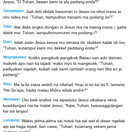
Jesus, "O Tuhan, ilawan kami ia alu pedang enda?"
Simalungun:
Jadi dob ididah hasoman ni Jesus na sihol masa ai,
nini sidea ma, “Tuhan, itampulhon hanami ma podang on?”
Toba:
Alai diida angka dongan ni Jesus ma na naeng masa i, gabe
didok ma: Tuhan, tampulhononnami ma podang i?
Dairi:
Iidah sisiin Jesus kessa mo simasa idi, idokken kalak idi mo,
"Tuhan, kutampul kami mo dekket peddang ènda?"
Minangkabau:
Kutiko pangikuik-pangikuik Baliau nan ado disinan,
maliyek apo nan ka tajadi, mako inyo bi mangecek, "Tuhan,
padiyakan sajolah, buliah nak kami rambah urang nan tibo ko jo
padang!"
Nias:
Me la'ila zalua andrõ ira nifahaõ Yesu si so ba da'õ, lamane,
"He So'aya, hadia malau khõra wõda andre?"
Mentawai:
Oto kelé araitsó nia sipasiului Jesus sibabara néné,
kuaddangan nia ka matat Jesus, "Kipa, Tuhan, kupasaggrijingan
kai sia lanjau!
Lampung:
Waktu jelma-jelma sai nutuk Isa sai wat di disan ngeliak
api sai haga tejadi, tian cawa, "Tuhan, kuserang sekam jama