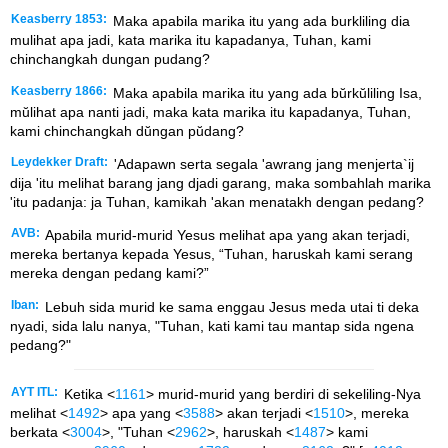
Keasberry 1853:
Maka apabila marika itu yang ada burkliling dia
mulihat apa jadi, kata marika itu kapadanya, Tuhan, kami
chinchangkah dungan pudang?
Keasberry 1866:
Maka apabila marika itu yang ada bŭrkŭliling Isa,
mŭlihat apa nanti jadi, maka kata marika itu kapadanya, Tuhan,
kami chinchangkah dŭngan pŭdang?
Leydekker Draft:
'Adapawn serta segala 'awrang jang menjerta`ij
dija 'itu melihat barang jang djadi garang, maka sombahlah marika
'itu padanja: ja Tuhan, kamikah 'akan menatakh dengan pedang?
AVB:
Apabila murid-murid Yesus melihat apa yang akan terjadi,
mereka bertanya kepada Yesus, “Tuhan, haruskah kami serang
mereka dengan pedang kami?”
Iban:
Lebuh sida murid ke sama enggau Jesus meda utai ti deka
nyadi, sida lalu nanya, "Tuhan, kati kami tau mantap sida ngena
pedang?"
AYT ITL:
Ketika <
1161
> murid-murid yang berdiri di sekeliling-Nya
melihat <
1492
> apa yang <
3588
> akan terjadi <
1510
>, mereka
berkata <
3004
>, "Tuhan <
2962
>, haruskah <
1487
> kami