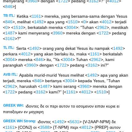
menyerang <
3960
> dengan <
1722
> pedang <
3162
>?" [<
4012
>
<
846
>]
TB ITL:
Ketika <
1161
> mereka, yang bersama-sama dengan Yesus
<
846
>, melihat <
1492
> apa yang <
1510
> <
0
> akan <
4012
> terjadi
<
0
> <
1510
>, berkatalah mereka <
3004
>: "Tuhan <
2962
>, mestikah
<
1487
> kami menyerang <
3960
> mereka dengan <
1722
> pedang
<
3162
>?"
TL ITL:
Serta <
1492
> orang yang dekat Yesus itu nampak <
1492
>
perkara <
4012
> yang akan berlaku itu, maka <
1161
> berkatalah
<
3004
> mereka <
846
> itu, "Ya <
3004
> Tuhan <
2962
>, kami
parangkah <
3960
> dengan <
1722
> pedang <
3162
> ini?"
AVB ITL:
Apabila murid-murid Yesus melihat <
1492
> apa yang akan
terjadi, mereka <
846
> bertanya <
3004
> kepada Yesus, “Tuhan
<
2962
>, haruskah <
1487
> kami serang <
3960
> mereka dengan
<
1722
> pedang <
3162
> kami?” [<
1161
> <
4012
> <
1510
>]
GREEK WH:
ιδοντες δε οι περι αυτον το εσομενον ειπαν κυριε ει
παταξομεν εν μαχαιρη
GREEK WH Strong:
ιδοντες <
1492
> <
5631
> {V-2AAP-NPM} δε
<
1161
> {CONJ} οι <
3588
> {T-NPM} περι <
4012
> {PREP} αυτον