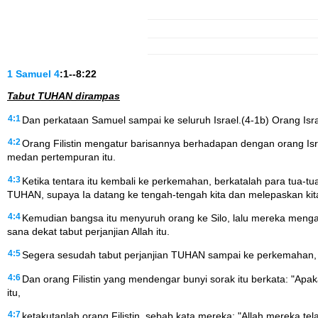
1 Samuel
4
:1--8:22
Tabut TUHAN dirampas
4:1
Dan perkataan Samuel sampai ke seluruh Israel.(4-1b) Orang Isr
4:2
Orang Filistin mengatur barisannya berhadapan dengan orang Isra
medan pertempuran itu.
4:3
Ketika tentara itu kembali ke perkemahan, berkatalah para tua-tua
TUHAN, supaya Ia datang ke tengah-tengah kita dan melepaskan kita
4:4
Kemudian bangsa itu menyuruh orang ke Silo, lalu mereka mengan
sana dekat tabut perjanjian Allah itu.
4:5
Segera sesudah tabut perjanjian TUHAN sampai ke perkemahan, b
4:6
Dan orang Filistin yang mendengar bunyi sorak itu berkata: "Ap
itu,
4:7
ketakutanlah orang Filistin, sebab kata mereka: "Allah mereka tel