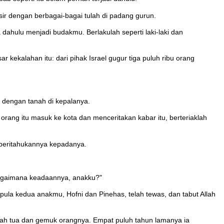
sir dengan berbagai-bagai tulah di padang gurun.
a dahulu menjadi budakmu. Berlakulah seperti laki-laki dan
 kekalahan itu: dari pihak Israel gugur tiga puluh ribu orang
n dengan tanah di kepalanya.
 orang itu masuk ke kota dan menceritakan kabar itu, berteriaklah
emberitahukannya kepadanya.
 "Bagaimana keadaannya, anakku?"
gipula kedua anakmu, Hofni dan Pinehas, telah tewas, dan tabut Allah
b telah tua dan gemuk orangnya. Empat puluh tahun lamanya ia