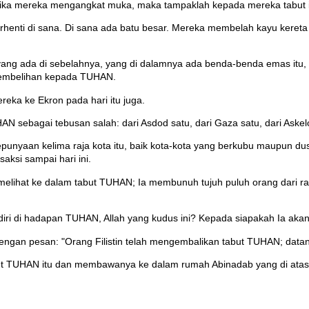
a mereka mengangkat muka, maka tampaklah kepada mereka tabut itu,
berhenti di sana. Di sana ada batu besar. Mereka membelah kayu ke
 ada di sebelahnya, yang di dalamnya ada benda-benda emas itu, lal
embelihan kepada TUHAN.
mereka ke Ekron pada hari itu juga.
AN sebagai tebusan salah: dari Asdod satu, dari Gaza satu, dari Askelo
 kepunyaan kelima raja kota itu, baik kota-kota yang berkubu maupun du
aksi sampai hari ini.
ihat ke dalam tabut TUHAN; Ia membunuh tujuh puluh orang dari rak
iri di hadapan TUHAN, Allah yang kudus ini? Kepada siapakah Ia akan
ngan pesan: "Orang Filistin telah mengembalikan tabut TUHAN; datan
ut TUHAN itu dan membawanya ke dalam rumah Abinadab yang di atas 