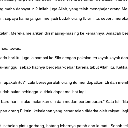
ng maha dahsyat ini? Inilah juga Allah, yang telah menghajar orang Me
istin, supaya kamu jangan menjadi budak orang Ibrani itu, seperti merek
 kalah. Mereka melarikan diri masing-masing ke kemahnya. Amatlah besar
ehas, tewas.
ada hari itu juga ia sampai ke Silo dengan pakaian terkoyak-koyak da
gu-nunggu, sebab hatinya berdebar-debar karena tabut Allah itu. Ketika
butan apakah itu?" Lalu bersegeralah orang itu mendapatkan Eli dan m
ah bular, sehingga ia tidak dapat melihat lagi.
 baru hari ini aku melarikan diri dari medan pertempuran." Kata Eli:
an orang Filistin; kekalahan yang besar telah diderita oleh rakyat; la
ursi di sebelah pintu gerbang, batang lehernya patah dan ia mati. Seba