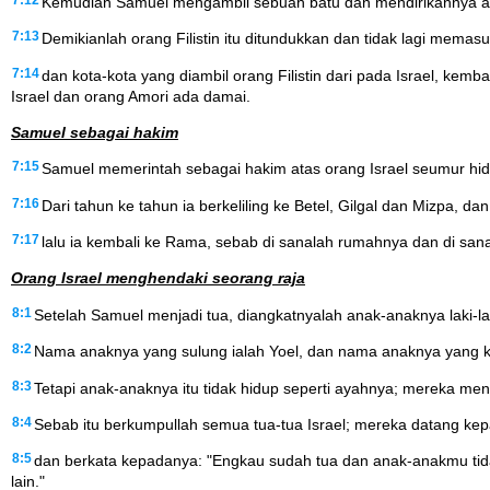
Kemudian Samuel mengambil sebuah batu dan mendirikannya ant
7:13
Demikianlah orang Filistin itu ditundukkan dan tidak lagi mema
7:14
dan kota-kota yang diambil orang Filistin dari pada Israel, kemb
Israel dan orang Amori ada damai.
Samuel sebagai hakim
7:15
Samuel memerintah sebagai hakim atas orang Israel seumur hi
7:16
Dari tahun ke tahun ia berkeliling ke Betel, Gilgal dan Mizpa, da
7:17
lalu ia kembali ke Rama, sebab di sanalah rumahnya dan di san
Orang Israel menghendaki seorang raja
8:1
Setelah Samuel menjadi tua, diangkatnyalah anak-anaknya laki-lak
8:2
Nama anaknya yang sulung ialah Yoel, dan nama anaknya yang ke
8:3
Tetapi anak-anaknya itu tidak hidup seperti ayahnya; mereka me
8:4
Sebab itu berkumpullah semua tua-tua Israel; mereka datang k
8:5
dan berkata kepadanya: "Engkau sudah tua dan anak-anakmu tida
lain."