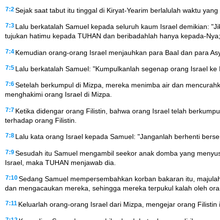
7:2
Sejak saat tabut itu tinggal di Kiryat-Yearim berlalulah waktu 
7:3
Lalu berkatalah Samuel kepada seluruh kaum Israel demikian: "
tujukan hatimu kepada TUHAN dan beribadahlah hanya kepada-Nya; m
7:4
Kemudian orang-orang Israel menjauhkan para Baal dan para As
7:5
Lalu berkatalah Samuel: "Kumpulkanlah segenap orang Israel k
7:6
Setelah berkumpul di Mizpa, mereka menimba air dan mencurahk
menghakimi orang Israel di Mizpa.
7:7
Ketika didengar orang Filistin, bahwa orang Israel telah berkumpu
terhadap orang Filistin.
7:8
Lalu kata orang Israel kepada Samuel: "Janganlah berhenti berser
7:9
Sesudah itu Samuel mengambil seekor anak domba yang menyus
Israel, maka TUHAN menjawab dia.
7:10
Sedang Samuel mempersembahkan korban bakaran itu, majulah or
dan mengacaukan mereka, sehingga mereka terpukul kalah oleh oran
7:11
Keluarlah orang-orang Israel dari Mizpa, mengejar orang Filistin
7:12