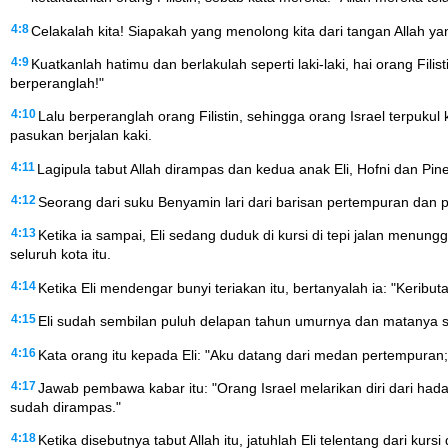
4:8
Celakalah kita! Siapakah yang menolong kita dari tangan Allah ya
4:9
Kuatkanlah hatimu dan berlakulah seperti laki-laki, hai orang Fil
berperanglah!"
4:10
Lalu berperanglah orang Filistin, sehingga orang Israel terpukul
pasukan berjalan kaki.
4:11
Lagipula tabut Allah dirampas dan kedua anak Eli, Hofni dan Pin
4:12
Seorang dari suku Benyamin lari dari barisan pertempuran dan p
4:13
Ketika ia sampai, Eli sedang duduk di kursi di tepi jalan menung
seluruh kota itu.
4:14
Ketika Eli mendengar bunyi teriakan itu, bertanyalah ia: "Keri
4:15
Eli sudah sembilan puluh delapan tahun umurnya dan matanya sud
4:16
Kata orang itu kepada Eli: "Aku datang dari medan pertempuran;
4:17
Jawab pembawa kabar itu: "Orang Israel melarikan diri dari hadap
sudah dirampas."
4:18
Ketika disebutnya tabut Allah itu, jatuhlah Eli telentang dari k