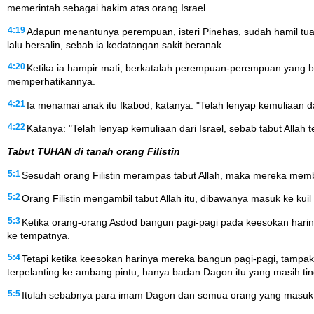
memerintah sebagai hakim atas orang Israel.
4:19
Adapun menantunya perempuan, isteri Pinehas, sudah hamil tua. K
lalu bersalin, sebab ia kedatangan sakit beranak.
4:20
Ketika ia hampir mati, berkatalah perempuan-perempuan yang berd
memperhatikannya.
4:21
Ia menamai anak itu Ikabod, katanya: "Telah lenyap kemuliaan d
4:22
Katanya: "Telah lenyap kemuliaan dari Israel, sebab tabut Allah 
Tabut TUHAN di tanah orang Filistin
5:1
Sesudah orang Filistin merampas tabut Allah, maka mereka mem
5:2
Orang Filistin mengambil tabut Allah itu, dibawanya masuk ke kuil
5:3
Ketika orang-orang Asdod bangun pagi-pagi pada keesokan har
ke tempatnya.
5:4
Tetapi ketika keesokan harinya mereka bangun pagi-pagi, tampa
terpelanting ke ambang pintu, hanya badan Dagon itu yang masih tin
5:5
Itulah sebabnya para imam Dagon dan semua orang yang masuk ke