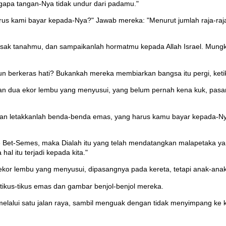
pa tangan-Nya tidak undur dari padamu."
us kami bayar kepada-Nya?" Jawab mereka: "Menurut jumlah raja-raja k
sak tanahmu, dan sampaikanlah hormatmu kepada Allah Israel. Mungki
aun berkeras hati? Bukankah mereka membiarkan bangsa itu pergi, k
gan dua ekor lembu yang menyusui, yang belum pernah kena kuk, pasan
an letakkanlah benda-benda emas, yang harus kamu bayar kepada-Nya 
ke Bet-Semes, maka Dialah itu yang telah mendatangkan malapetaka yang
al itu terjadi kepada kita."
ekor lembu yang menyusui, dipasangnya pada kereta, tetapi anak-anak
 tikus-tikus emas dan gambar benjol-benjol mereka.
alui satu jalan raya, sambil menguak dengan tidak menyimpang ke kanan 