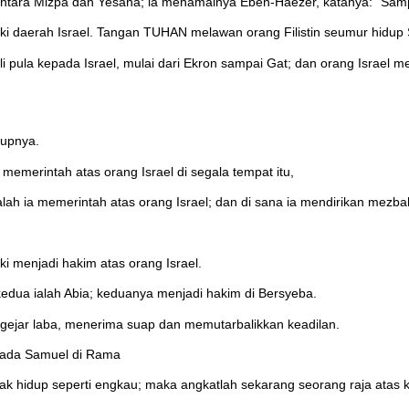
ara Mizpa dan Yesana; ia menamainya Eben-Haezer, katanya: "Sampa
suki daerah Israel. Tangan TUHAN melawan orang Filistin seumur hidup
ali pula kepada Israel, mulai dari Ekron sampai Gat; dan orang Israel m
dupnya.
n memerintah atas orang Israel di segala tempat itu,
alah ia memerintah atas orang Israel; dan di sana ia mendirikan mezb
i menjadi hakim atas orang Israel.
dua ialah Abia; keduanya menjadi hakim di Bersyeba.
ngejar laba, menerima suap dan memutarbalikkan keadilan.
epada Samuel di Rama
k hidup seperti engkau; maka angkatlah sekarang seorang raja atas 