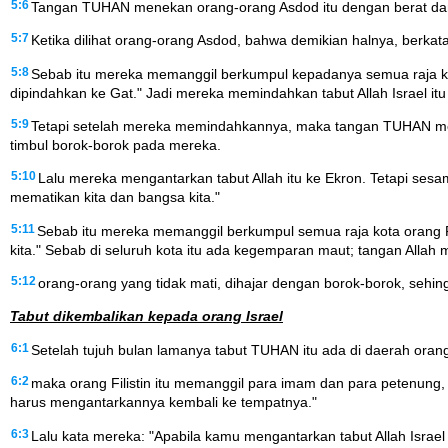
5:6
Tangan TUHAN menekan orang-orang Asdod itu dengan berat da
5:7
Ketika dilihat orang-orang Asdod, bahwa demikian halnya, berkata
5:8
Sebab itu mereka memanggil berkumpul kepadanya semua raja kota o
dipindahkan ke Gat." Jadi mereka memindahkan tabut Allah Israel itu
5:9
Tetapi setelah mereka memindahkannya, maka tangan TUHAN mend
timbul borok-borok pada mereka.
5:10
Lalu mereka mengantarkan tabut Allah itu ke Ekron. Tetapi sesamp
mematikan kita dan bangsa kita."
5:11
Sebab itu mereka memanggil berkumpul semua raja kota orang Filis
kita." Sebab di seluruh kota itu ada kegemparan maut; tangan Allah
5:12
orang-orang yang tidak mati, dihajar dengan borok-borok, sehingg
Tabut dikembalikan kepada orang Israel
6:1
Setelah tujuh bulan lamanya tabut TUHAN itu ada di daerah orang F
6:2
maka orang Filistin itu memanggil para imam dan para petenung
harus mengantarkannya kembali ke tempatnya."
6:3
Lalu kata mereka: "Apabila kamu mengantarkan tabut Allah Isr