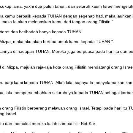
yang cukup lama, yakni dua puluh tahun, dan seluruh kaum Israel menge
Jika kamu berbalik kepada TUHAN dengan segenap hati, maka jauhkanla
aka Ia akan melepaskan kamu dari tangan orang Filistin."
ytoret dan beribadah hanya kepada TUHAN.
e Mizpa; maka aku akan berdoa untuk kamu kepada TUHAN."
annya di hadapan TUHAN. Mereka juga berpuasa pada hari itu dan be
l di Mizpa, majulah raja-raja kota orang Filistin mendatangi orang Isr
u bagi kami kepada TUHAN, Allah kita, supaya Ia menyelamatkan kami da
u, lalu mempersembahkan seluruhnya kepada TUHAN sebagai korban 
ang Filistin berperang melawan orang Israel. Tetapi pada hari itu T
g Israel.
 itu dan memukul mereka kalah sampai hilir Bet-Kar.