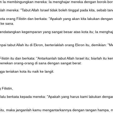
n Ia membingungkan mereka: Ia menghajar mereka dengan borok-bor
lah mereka: "Tabut Allah Israel tidak boleh tinggal pada kita, sebab t
rang Filistin dan berkata: "Apakah yang akan kita lakukan dengan tabu
 ke sana.
atangkan kegemparan yang sangat besar atas kota itu; Ia menghaja
ai tabut Allah itu di Ekron, berteriaklah orang Ekron itu, demikian: "
tin itu dan berkata: "Antarkanlah tabut Allah Israel itu; biarlah itu
 menekan orang-orang di sana dengan sangat berat:
a teriakan kota itu naik ke langit.
ilistin,
, lalu berkata kepada mereka: "Apakah yang harus kami lakukan deng
ael itu, maka janganlah kamu mengantarkannya dengan tangan hampa,