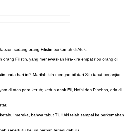
ezer, sedang orang Filistin berkemah di Afek.
 orang Filistin, yang menewaskan kira-kira empat ribu orang di
n pada hari ini? Marilah kita mengambil dari Silo tabut perjanjian
m di atas para kerub; kedua anak Eli, Hofni dan Pinehas, ada di
tar.
a diketahui mereka, bahwa tabut TUHAN telah sampai ke perkemahan
ab seperti itu belum pernah terjadi dahulu.