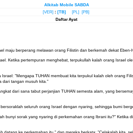
Alkitab Mobile SABDA
[VER]
:
[TB]
[PL]
[PB]
Daftar Ayat
ael maju berperang melawan orang Filistin dan berkemah dekat Eben-Ha
el. Ketika pertempuran menghebat, terpukullah kalah orang Israel oleh
 Israel: "Mengapa TUHAN membuat kita terpukul kalah oleh orang Filisti
 dari tangan musuh kita."
gkat dari sana tabut perjanjian TUHAN semesta alam, yang bersemaya
ersoraklah seluruh orang Israel dengan nyaring, sehingga bumi berge
akah bunyi sorak yang nyaring di perkemahan orang Ibrani itu?" Ketik
ah datang ke perkemahan itu," dan mereka berkata: "Celakalah kita, seb