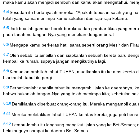
maka kamu akan menjadi sembuh dan kamu akan mengetahui, menga
6:4
Sesudah itu bertanyalah mereka: "Apakah tebusan salah yang har
tulah yang sama menimpa kamu sekalian dan raja-raja kotamu.
6:5
Jadi buatlah gambar borok-borokmu dan gambar tikus yang meru
pada tanahmu tangan-Nya yang menekan dengan berat.
6:6
Mengapa kamu berkeras hati, sama seperti orang Mesir dan Fir
6:7
Oleh sebab itu ambillah dan siapkanlah sebuah kereta baru den
kembali ke rumah, supaya jangan mengikutinya lagi.
6:8
Kemudian ambillah tabut TUHAN, muatkanlah itu ke atas kereta d
biarkanlah tabut itu pergi.
6:9
Perhatikanlah: apabila tabut itu mengambil jalan ke daerahnya, 
bahwa bukanlah tangan-Nya yang telah menimpa kita; kebetulan saja h
6:10
Demikianlah diperbuat orang-orang itu. Mereka mengambil dua 
6:11
Mereka meletakkan tabut TUHAN ke atas kereta, juga peti berisi
6:12
Lembu-lembu itu langsung mengikuti jalan yang ke Bet-Semes; mel
belakangnya sampai ke daerah Bet-Semes.