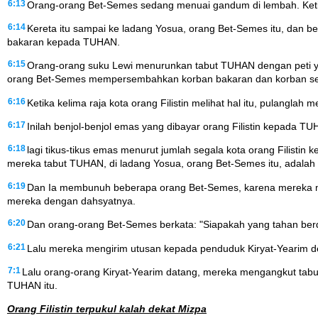
6:13
Orang-orang Bet-Semes sedang menuai gandum di lembah. Ketik
6:14
Kereta itu sampai ke ladang Yosua, orang Bet-Semes itu, dan 
bakaran kepada TUHAN.
6:15
Orang-orang suku Lewi menurunkan tabut TUHAN dengan peti yang
orang Bet-Semes mempersembahkan korban bakaran dan korban s
6:16
Ketika kelima raja kota orang Filistin melihat hal itu, pulanglah 
6:17
Inilah benjol-benjol emas yang dibayar orang Filistin kepada TUH
6:18
lagi tikus-tikus emas menurut jumlah segala kota orang Filistin
mereka tabut TUHAN, di ladang Yosua, orang Bet-Semes itu, adalah s
6:19
Dan Ia membunuh beberapa orang Bet-Semes, karena mereka mel
mereka dengan dahsyatnya.
6:20
Dan orang-orang Bet-Semes berkata: "Siapakah yang tahan berd
6:21
Lalu mereka mengirim utusan kepada penduduk Kiryat-Yearim de
7:1
Lalu orang-orang Kiryat-Yearim datang, mereka mengangkut tab
TUHAN itu.
Orang Filistin terpukul kalah dekat Mizpa